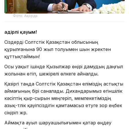
Фото: Ақорда
Қадірлі қауым!
Сіздерді Солтүстік Қазақстан облысының
құрылғанына 90 жыл толуымен шын жүректен
құттықтаймын!
Осы уақыт ішінде Қызылжар өңірі дамудың даңғыл
жолынан өтіп, шежірелі өлкеге айналды.
Қазіргі таңда Солтүстік Қазақстан еліміздің астықты
аймағының бірі саналады. Дихандарымыз егіншілік
кәсіптің қыр-сырын меңгеріп, мемлекетіміздің
азық-түлік қауіпсіздігін қамтамасыз етуге зор еңбек
сіңіріп жүр.
Аймақта ауыл шаруашылығымен қатар өңдеу