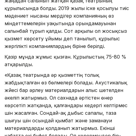
жаңадан салынып жатқан қазақ театрының
құрылысында болды. 2019 жылы іске қосылуы тиіс
мәдениет нысаны мердігер компанияның өз
міндеттемелерін уақытында орындамауынан
салынбай тұрып қалды. Сот арқылы ол жосықсыз
қызмет көрсету ұйымы деп танылып, құрылыс
жергілікті компаниялардың біріне берілді.
Қазір мұнда жұмыс қызған. Құрылыстың 75-80 %
атқарылды.
«Қазақ театрында әр қызметтің толық
жабдықталған өз бөлмелері болады. Акустикалық
жүйесі бар әрлеу материалдарын алыс шетелден
әкеліп жатырмыз. Ол сахнада әртістен өнер
көрсетіп жатқанда, қалғандары кедергі келтірмес
үшін жасалған. Сондай-ақ дыбыс сапалы, таза
шығуы үшін осындай қымбат және заманауи
материалдарды қолданып жатырмыз. Екінші
қабатта екі буфет болады. Ол көрермендер бір-