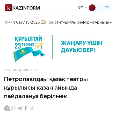
KAZINFORM
KZ
Сайлау-2026
Конституциялық реформа
Арнайы жо
Тренд:
22:52, 06 Қыркүйек 2022
Петропавлдағы қазақ театры
құрылысы қазан айында
пайдалануға берілмек