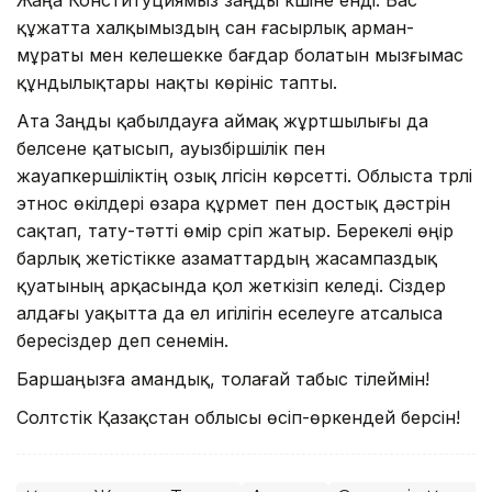
Жаңа Конституциямыз заңды күшіне енді. Бас
құжатта халқымыздың сан ғасырлық арман-
мұраты мен келешекке бағдар болатын мызғымас
құндылықтары нақты көрініс тапты.
Ата Заңды қабылдауға аймақ жұртшылығы да
белсене қатысып, ауызбіршілік пен
жауапкершіліктің озық үлгісін көрсетті. Облыста түрлі
этнос өкілдері өзара құрмет пен достық дәстүрін
сақтап, тату-тәтті өмір сүріп жатыр. Берекелі өңір
барлық жетістікке азаматтардың жасампаздық
қуатының арқасында қол жеткізіп келеді. Сіздер
алдағы уақытта да ел игілігін еселеуге атсалыса
бересіздер деп сенемін.
Баршаңызға амандық, толағай табыс тілеймін!
Солтүстік Қазақстан облысы өсіп-өркендей берсін!