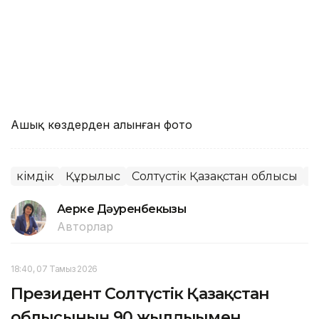
Ашық көздерден алынған фото
Әкімдік
Құрылыс
Солтүстік Қазақстан облысы
Әк
Ақерке Дәуренбекқызы
Авторлар
18:40, 07 Тамыз 2026
Президент Солтүстік Қазақстан
облысының 90 жылдығымен