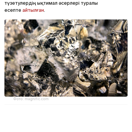
түзетулердің ықтимал әсерлері туралы
есепте
айтылған
.
Фото: magnific.com
Құжатқа сәйкес, бекітілген қорлар негізінде кенішті
пайдалану мерзімі 16 жыл. Оның ішінде кәсіпорын
13 жыл бойы жылына 1 млн тонна кен өндіру