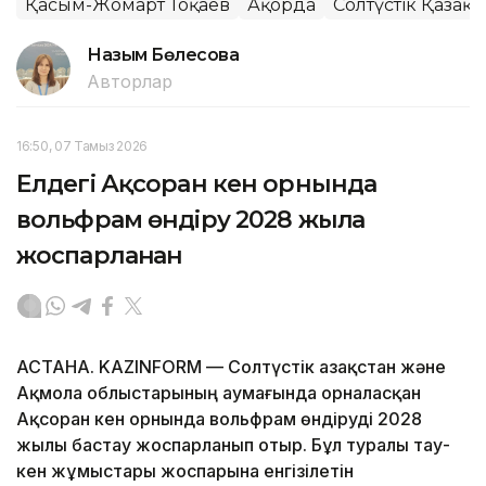
Қасым-Жомарт Тоқаев
Ақорда
Солтүстік Қазақ
Назым Бөлесова
Авторлар
16:50, 07 Тамыз 2026
Елдегі Ақсоран кен орнында
вольфрам өндіру 2028 жылға
жоспарланған
АСТАНА. KAZINFORM — Солтүстік Қазақстан және
Ақмола облыстарының аумағында орналасқан
Ақсоран кен орнында вольфрам өндіруді 2028
жылы бастау жоспарланып отыр. Бұл туралы тау-
кен жұмыстары жоспарына енгізілетін