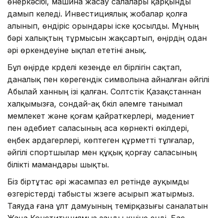
өнеркәсібі, машина жасау салалары қарқынды
дамып келеді. Инвестициялық жобалар қолға
алынып, өндіріс орындары іске қосылды. Мұның
бәрі халықтың тұрмысын жақсартып, өңірдің одан
әрі өркендеуіне ықпал ететіні анық.
Бұл өңірде күрделі кезеңде ел бірлігін сақтап,
даналық пен көрегендік символына айналған әйгілі
Абылай ханның ізі қалған. Солтүстік Қазақстаннан
халқымызға, сондай-ақ бүкіл әлемге танымал
мемлекет және қоғам қайраткерлері, мәдениет
пен әдебиет саласының аса көрнекті өкілдері,
еңбек ардагерлері, көптеген құрметті тұлғалар,
әйгілі спортшылар мен құқық қорғау саласының
білікті мамандары шықты.
Біз біртұтас әрі жасампаз ел ретінде ауқымды
өзгерістерді табысты жүзеге асырып жатырмыз.
Таяуда ғана ұлт дамуының темірқазығы саналатын