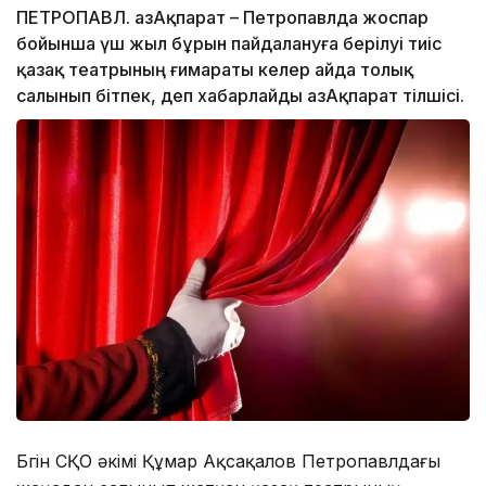
ПЕТРОПАВЛ. ҚазАқпарат – Петропавлда жоспар
бойынша үш жыл бұрын пайдалануға берілуі тиіс
қазақ театрының ғимараты келер айда толық
салынып бітпек, деп хабарлайды ҚазАқпарат тілшісі.
Бүгін СҚО әкімі Құмар Ақсақалов Петропавлдағы