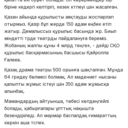
біріне кедергі келтіріп, кезек күтпеуі үшін жасалған.
Қазан айында құрылысты аяқтауды жоспарлап
отырмыз. Қазір бұл жерде 150 адам еңбек етіп
жатыр. Демалыссыз құрылыс басында жүр. Биыл
міндетті түрде театрды пайдалануға береміз.
Жобаның жалпы құны 4 млрд теңге», - дейді СҚО
құрылыс басқармасының басшысы Қайролла
Ғалеев.
Қазақ драма театры 500 орынға шақталған. Мұнда
64 гридеу бөлмесі болмақ. Ал мәдениет нысаны
қалыпты жұмыс істеуі үшін 350 адам жұмысқа
алынбақ.
Мамандардың айтуынша, төбесі көпдеңгейлі
болады, қабырғалары ұлттық нақышта
безендіріледі. Ал мәрмәр баспалдақ ғимараттың
көркін аша түспек.