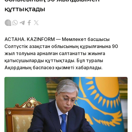
құттықтады
АСТАНА. KAZINFORM — Мемлекет басшысы
Солтүстік Қазақстан облысының құрылғанына 90
жыл толуына арналған салтанатты жиынға
қатысушыларды құттықтады. Бұл туралы
Ақорданың баспасөз қызметі хабарлады.