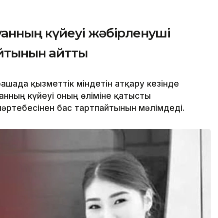
нның күйеуі жәбірленуші
айтынын айтты
ашада қызметтік міндетін атқару кезінде
нның күйеуі оның өліміне қатысты
әртебесінен бас тартпайтынын мәлімдеді.