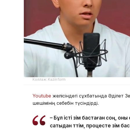
Коллаж: Kazinform
Youtube
желісіндегі сұхбатында Әділет З
шешімінің себебін түсіндірді.
– Бұл істі өзім бастаған соң, о
сатыдан өттім, процесте өзім 