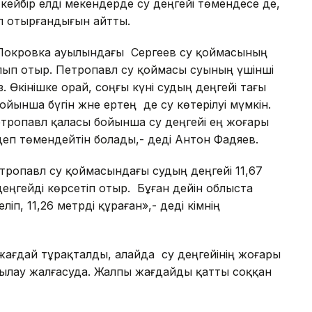
кейбір елді мекендерде су деңгейі төмендесе де,
іп отырғандығын айтты.
ен Покровка ауылындағы Сергеев су қоймасының
алып отыр. Петропавл су қоймасы суының үшінші
 Өкінішке орай, соңғы күні судың деңгейі тағы
йынша бүгін және ертең де су көтерілуі мүмкін.
Петропавл қаласы бойынша су деңгейі ең жоғары
ндеп төмендейтін болады,- деді Антон Фадяев.
етропавл су қоймасындағы судың деңгейі 11,67
р деңгейді көрсетіп отыр. Бұған дейін облыста
п, 11,26 метрді құраған»,- деді әкімнің
, жағдай тұрақталды, алайда су деңгейінің жоғары
ылау жалғасуда. Жалпы жағдайды қатты соққан