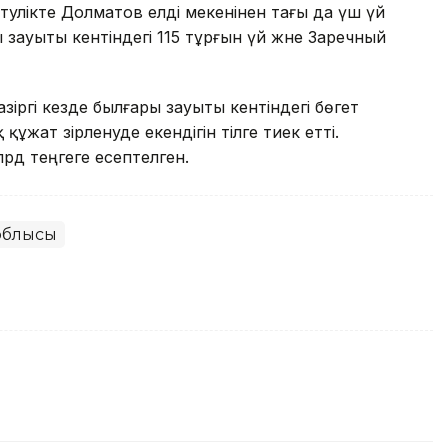
тәулікте Долматов елді мекенінен тағы да үш үй
зауыты кентіндегі 115 тұрғын үй және Заречный
азіргі кезде былғары зауыты кентіндегі бөгет
жат әзірленуде екендігін тілге тиек етті.
д теңгеге есептелген.
 облысы