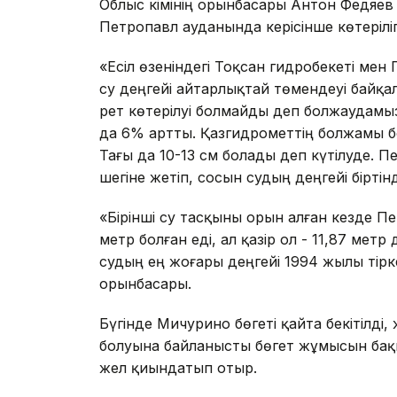
Облыс әкімінің орынбасары Антон Федяев 
Петропавл ауданында керісінше көтеріл
«Есіл өзеніндегі Тоқсан гидробекеті м
су деңгейі айтарлықтай төмендеуі байқ
рет көтерілуі болмайды деп болжаудамыз.
да 6% артты. Қазгидрометтің болжамы бо
Тағы да 10-13 см болады деп күтілуде. 
шегіне жетіп, сосын судың деңгейі бірті
«Бірінші су тасқыны орын алған кезде П
метр болған еді, ал қазір ол - 11,87 мет
судың ең жоғары деңгейі 1994 жылы тіркелі
орынбасары.
Бүгінде Мичурино бөгеті қайта бекітілді
болуына байланысты бөгет жұмысын бақ
жел қиындатып отыр.