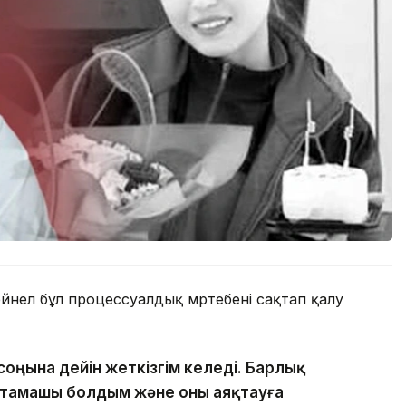
ейнел бұл процессуалдық мәртебені сақтап қалу
ны соңына дейін жеткізгім келеді. Барлық
бастамашы болдым және оны аяқтауға