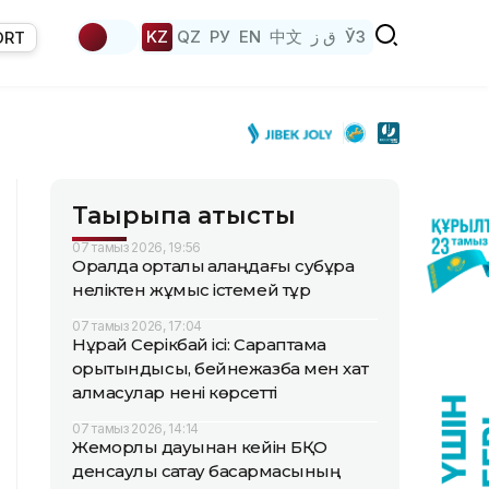
KZ
QZ
РУ
EN
中文
ق ز
ЎЗ
ORT
Тақырыпқа қатысты
07 тамыз 2026, 19:56
Оралда орталық алаңдағы субұрқақ
неліктен жұмыс істемей тұр
07 тамыз 2026, 17:04
Нұрай Серікбай ісі: Сараптама
қорытындысы, бейнежазба мен хат
алмасулар нені көрсетті
07 тамыз 2026, 14:14
Жемқорлық дауынан кейін БҚО
денсаулық сақтау басқармасының