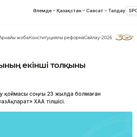
Әлемде
Қазақстан
Саясат
Талдау
SP
Арнайы жоба
Конституциялық реформа
Сайлау-2026
нының екінші толқыны
су қоймасы соңғы 23 жылда болмаған
ҚазАқпарат» ХАА тілшісі.