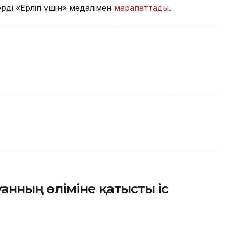
ді «Ерлігі үшін» медалімен
марапаттады.
нның өліміне қатысты іс