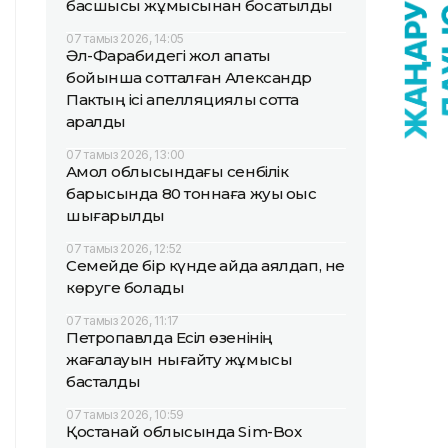
басшысы жұмысынан босатылды
07 тамыз 2026, 14:05
Әл-Фарабидегі жол апаты
бойынша сотталған Александр
Пактың ісі апелляциялық сотта
қаралды
07 тамыз 2026, 13:00
Ақмол облысындағы сенбілік
барысында 80 тоннаға жуық қоқыс
шығарылды
07 тамыз 2026, 12:52
Семейде бір күнде қайда аялдап, не
көруге болады
07 тамыз 2026, 11:17
Петропавлда Есіл өзенінің
жағалауын нығайту жұмысы
басталды
07 тамыз 2026, 10:59
Қостанай облысында Sim-Box