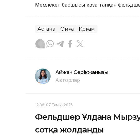
Мемлекет басшысы қаза тапқан фельдшер
Астана
Оқиға
Қоғам
Айжан Серікжанқызы
Авторлар
12:36, 07 Тамыз 2026
Фельдшер Ұлдана Мырзуа
сотқа жолданды