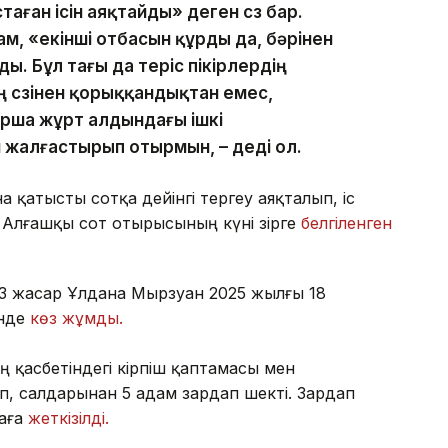
стаған ісін аяқтайды» деген сөз бар.
ам, «екінші отбасын құрды да, бәрінен
ы. Бұл тағы да теріс пікірлердің
нің сөзінен қорыққандықтан емес,
рша жұрт алдындағы ішкі
н жалғастырып отырмын, – деді ол.
 қатысты сотқа дейінгі тергеу аяқталып, іс
 Алғашқы сот отырысының күні әзірге
белгіленген
23 жасар Ұлдана Мырзуан 2025 жылғы 18
інде
көз жұмды.
ң қасбетіндегі кірпіш қаптамасы мен
п, салдарынан 5 адам зардап шекті. Зардап
наға
жеткізілді.