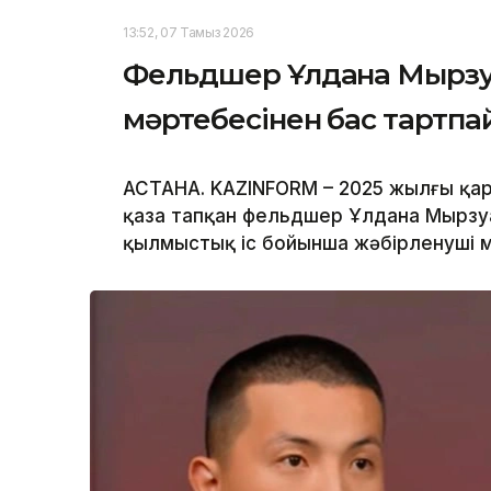
13:52, 07 Тамыз 2026
Фельдшер Ұлдана Мырзуа
мәртебесінен бас тартп
АСТАНА. KAZINFORM – 2025 жылғы қар
қаза тапқан фельдшер Ұлдана Мырзуа
қылмыстық іс бойынша жәбірленуші м