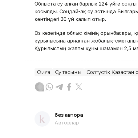
Облыста су алған барлық 224 үйге соңғы 
қосылды. Сондай-ақ су астында Былғары 
кентіндегі 30 үй қалып отыр.
Өз кезегінде облыс әкімінің орынбасары, қ
құрылысына арналған жобалық-сметалық құ
Құрылыстың жалпы құны шамамен 2,5 млр
Оқиға
Су тасқыны
Солтүстік Қазақстан
без автора
Авторлар