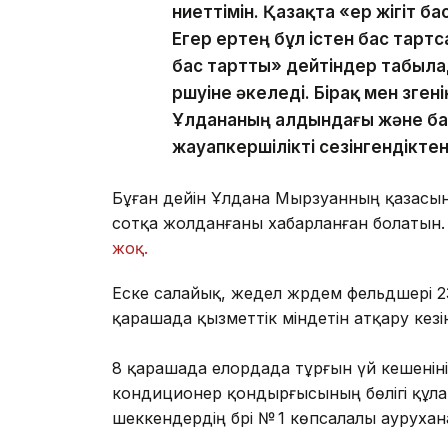
ниеттімін. Қазақта «ер жігіт ба
Егер ертең бұл істен бас тартс
бас тартты» дейтіндер табылад
өршуіне әкеледі. Бірақ мен өзге
Ұлдананың алдындағы және ба
жауапкершілікті сезінгендікте
Бұған дейін Ұлдана Мырзуанның қазасына
сотқа жолданғаны хабарланған болатын.
жоқ.
Еске салайық, жедел жәрдем фельдшері 
қарашада қызметтік міндетін атқару кез
8 қарашада елордада тұрғын үй кешеніні
кондиционер қондырғысының бөлігі құла
шеккендердің бәрі № 1 көпсалалы ауруха