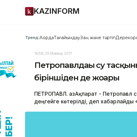
KAZINFORM
Ақорда
Тағайындау
Заң және тәртіп
Дерекқор
Тренд:
16:58, 05 Мамыр 2017
Петропавлдағы су тасқы
біріншіден де жоғары
ПЕТРОПАВЛ. ҚазАқпарат - Петропавл 
деңгейге көтерілді, деп хабарлайды «