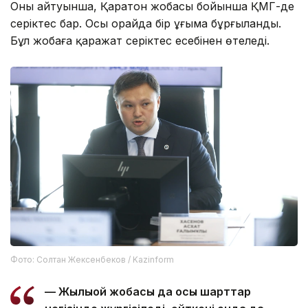
Оның айтуынша, Қаратон жобасы бойынша ҚМГ-де
серіктес бар. Осы орайда бір ұңғыма бұрғыланды.
Бұл жобаға қаражат серіктес есебінен өтеледі.
Фото: Солтан Жексенбеков / Kazinform
— Жылыой жобасы да осы шарттар