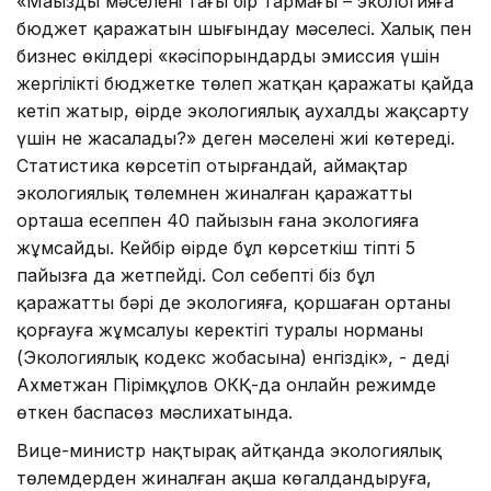
«Маңызды мәселенің тағы бір тармағы – экологияға
бюджет қаражатын шығындау мәселесі. Халық пен
бизнес өкілдері «кәсіпорындардың эмиссия үшін
жергілікті бюджетке төлеп жатқан қаражаты қайда
кетіп жатыр, өңірде экологиялық аухалды жақсарту
үшін не жасалады?» деген мәселені жиі көтереді.
Статистика көрсетіп отырғандай, аймақтар
экологиялық төлемнен жиналған қаражаттың
орташа есеппен 40 пайызын ғана экологияға
жұмсайды. Кейбір өңірде бұл көрсеткіш тіпті 5
пайызға да жетпейді. Сол себепті біз бұл
қаражаттың бәрі де экологияға, қоршаған ортаны
қорғауға жұмсалуы керектігі туралы норманы
(Экологиялық кодекс жобасына) енгіздік», - деді
Ахметжан Пірімқұлов ОКҚ-да онлайн режимде
өткен баспасөз мәслихатында.
Вице-министр нақтырақ айтқанда экологиялық
төлемдерден жиналған ақша көгалдандыруға,