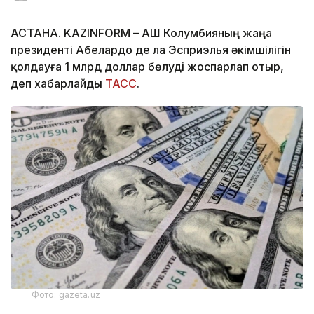
АСТАНА. KAZINFORM – АҚШ Колумбияның жаңа
президенті Абелардо де ла Эсприэлья әкімшілігін
қолдауға 1 млрд доллар бөлуді жоспарлап отыр,
деп хабарлайды
ТАСС
.
Фото: gazeta.uz