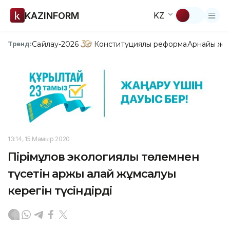
KAZINFORM
KZ
Сайлау-2026
Конституциялық реформа
Арнайы жо
Тренд:
13:14, 15 Мамыр 2020
Пірімқұлов экологиялық төлемнен
түсетін қаржы қалай жұмсалуы
керегін түсіндірді