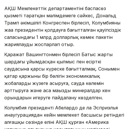
АҚШ Мемлекеттік департаментінің баспасөз
қызметі таратқан мәлімдемеге сәйкес, Дональд
Трамп әкімшілігі Конгреспен бірлесіп, Колумбияның
жаңа президентін қолдауға бағытталған қауіпсіздік
саласындағы 1 млрд долларлық көмек пакетін
жариялауды жоспарлап отыр.
Қаражат Вашингтонмен бірлесіп Батыс жарты
шардағы ұйымдасқан қылмыс пен есірткі
саудасына қарсы күреске бағытталмақ. Сонымен
қатар қаржының бір бөлігін экономикалық
жобаларды жүзеге асыруға, сауда көлемін
арттыруға және аса маңызды минералдар кен
орындарын игеруге пайдалану көзделген.
Колумбия президенті Абелардо де ла Эсприэлья
инаугурациядан кейін мемлекет басшысы ретіндегі
алғашқы сөзінде елінің АҚШ құрған «Америка