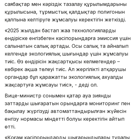
саябақтар мен кәріздік тазалау құрылымдарының
құрылысына, тұрмыстық қалдықтар полигонын
қалпына келтіруге жұмсалуы керектігін жеткізді.
«2025 жылдан бастап жаңа технологияларды
өндіріске енгізбеген кәсіпорындарға эмиссия үшін
салынатын салық артады. Осы салық та айналып
келгенде экологиялық шығындар үшін жұмсалуы
тиіс. Өз өндірісін жақсартқысы келмегендер –
көбірек ақша төлеуі тиіс. Ал жергілікті атқарушы
органдар бұл қаражатты экологиялық ахуалды
жақсартуға жұмсауы тиіс», - деді ол.
Вице-министр сонымен қатар ауа зиянды
заттарды шығаратын орындарға мониторинг пен
бақылау жүргізудің автоматтандырылған жүйесін
енгізу нормасы міндетті болуы керектігін айтып
өтті.
«Қоғам кәсіпорындардың шығарындылары туралы