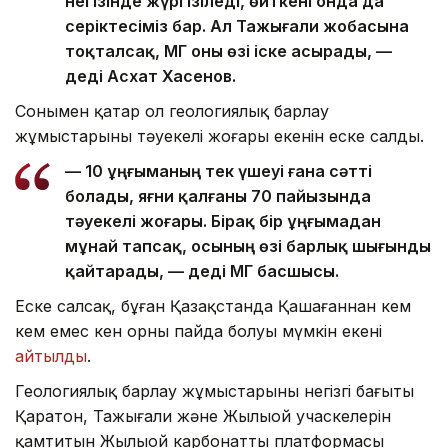
негізінде жүргізіледі, өйткені онда да
серіктесіміз бар. Ал Тажығали жобасына
тоқталсақ, ҚМГ оны өзі іске асырады, —
деді Асхат Хасенов.
Сонымен қатар ол геологиялық барлау
жұмыстарының тәуекелі жоғары екенін еске салды.
— 10 ұңғыманың тек үшеуі ғана сәтті
болады, яғни қалғаны 70 пайызында
тәуекелі жоғары. Бірақ бір ұңғымадан
мұнай тапсақ, осының өзі барлық шығынды
қайтарады, — деді ҚМГ басшысы.
Еске салсақ, бұған Қазақстанда Қашағаннан кем
кем емес кен орны пайда болуы мүмкін екені
айтылды
.
Геологиялық барлау жұмыстарының негізгі бағыты
Қаратон, Тажығали және Жылыой учаскелерін
қамтитын Жылыой карбонатты платформасы