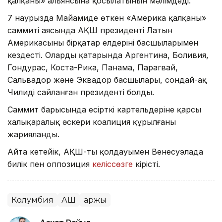
қалқаны» альянсына қосылатынын мәлімдеді.
7 наурызда Майамиде өткен «Америка қалқаны»
саммиті аясында АҚШ президенті Латын
Америкасының бірқатар елдерінің басшыларымен
кездесті. Олардың қатарында Аргентина, Боливия,
Гондурас, Коста-Рика, Панама, Парагвай,
Сальвадор және Эквадор басшылары, сондай-ақ
Чилидің сайланған президенті болды.
Саммит барысында есірткі картельдеріне қарсы
халықаралық әскери коалиция құрылғаны
жарияланды.
Айта кетейік, АҚШ-тың қолдауымен Венесуэлада
билік пен оппозиция
келіссөзге
кірісті.
Колумбия
АҚШ
Қаржы