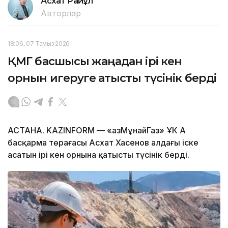
Асхат Райқұл
Авторлар
18:06, 07 Тамыз 2026
ҚМГ басшысы жаңадан ірі кен
орнын игеруге қатысты түсінік берді
АСТАНА. KAZINFORM — «ҚазМұнайГаз» ҰК АҚ
басқарма төрағасы Асхат Хасенов алдағы іске
асатын ірі кен орнына қатысты түсінік берді.