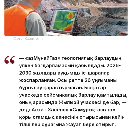
Фото: Kazinform
— «ҚазМұнайГаз» геологиялық барлаудың
үлкен бағдарламасын қабылдады. 2026-
2030 жылдары ауқымды іс-шаралар
жоспарланған. Осы ретте 26 ұңғыманы
бұрғылау қарастырылған. Бірқатар
учаскеде сейсмикалық барлау қамтылады,
оның арасында Жылыой учаскесі де бар, —
деді Асхат Хасенов «Самұрық-Қазына»
қоры Қоғамдық кеңесінің отырысынан кейін
тілшілер сұрағына жауап бере отырып.