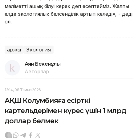
мәліметті ашық білуі керек деп есептейміз. Жалпы
елде экологиялық белсенділік артып келеді», - деді
ол.
Қаржы
Экология
Аян Бекенұлы
Авторлар
12:14, 08 Тамыз 2026
АҚШ Колумбияға есірткі
картельдерімен күрес үшін 1 млрд
доллар бөлмек