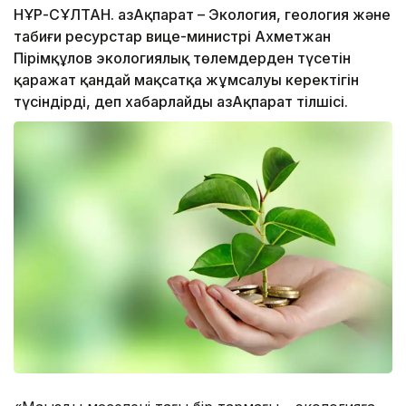
НҰР-СҰЛТАН. ҚазАқпарат – Экология, геология және
табиғи ресурстар вице-министрі Ахметжан
Пірімқұлов экологиялық төлемдерден түсетін
қаражат қандай мақсатқа жұмсалуы керектігін
түсіндірді, деп хабарлайды ҚазАқпарат тілшісі.