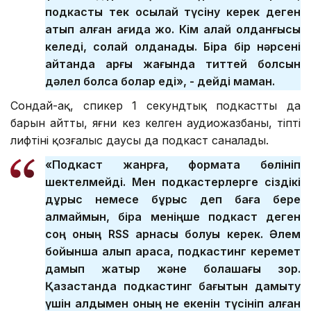
подкасты тек осылай түсіну керек деген
қатып қалған қағида жоқ. Кім қалай қолданғысы
келеді, солай қолданады. Бірақ бір нәрсені
айтқанда арғы жағында титтей болсын
дәлел болса болар еді», - дейді маман.
Сондай-ақ, спикер 1 секундтық подкасттың да
барын айтты, яғни кез келген аудиожазбаны, тіпті
лифтінің қозғалыс даусы да подкаст саналады.
«Подкаст жанрға, форматқа бөлініп
шектелмейді. Мен подкастерлерге сіздікі
дұрыс немесе бұрыс деп баға бере
алмаймын, бірақ меніңше подкаст деген
соң оның RSS арнасы болуы керек. Әлем
бойынша алып қарасақ, подкастинг керемет
дамып жатыр және болашағы зор.
Қазақстанда подкастинг бағытын дамыту
үшін алдымен оның не екенін түсініп алған