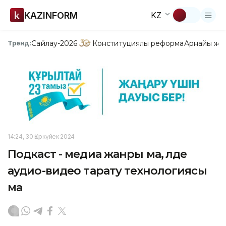
KAZINFORM
KZ
Сайлау-2026
Конституциялық реформа
Арнайы жо
Тренд:
14:24, 30 Қыркүйек 2024
Подкаст - медиа жанры ма, әлде
аудио-видео тарату технологиясы
ма