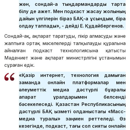
жөн, сондай-ақ тыңдармандарды тарта
білу де қажет. Мен подкаст жасау жолының
дайын үлгілерін біраз БАҚ-қа ұсындым, бірақ
қолдау таппады», - дейді Е. Құдайбергенов.
Сондай-ақ, ақпарат таратудың, пікір алмасудың және
жалпыға ортақ мәселелерді талқылаудың құралына
айналған подкаст технологиясына қатысты
Мәдениет және ақпарат министрлігінің ұстанымын
сұраған едік.
«Қазір интернет, технология дамыған
заманда онлайн платформалар мен
әлеуметтік медиа дәстүрлі бұқаралық
ақпарат құралдарымен белсенді
бәсекелеседі. Қазақстан Республикасының
дәстүрлі БАҚ қызметі қолданыстағы «Масс-
медиа туралы» заңмен реттеледі. Өз
кезегінде, подкаст, тағы сол сияқты онлайн