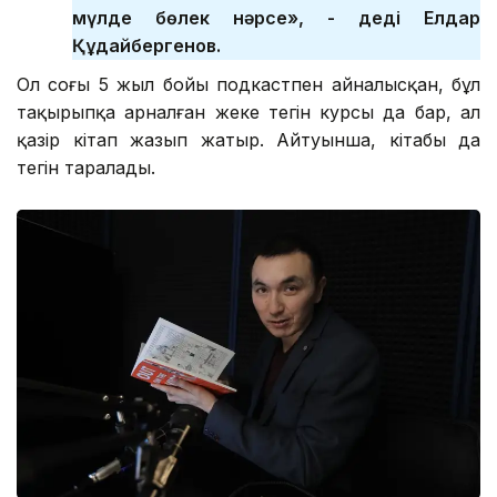
мүлде бөлек нәрсе», - деді Елдар
Құдайбергенов.
Ол соңғы 5 жыл бойы подкастпен айналысқан, бұл
тақырыпқа арналған жеке тегін курсы да бар, ал
қазір кітап жазып жатыр. Айтуынша, кітабы да
тегін таралады.