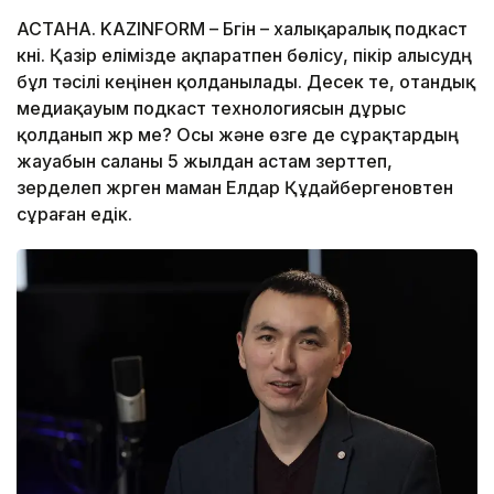
АСТАНА. KAZINFORM – Бүгін – халықаралық подкаст
күні. Қазір елімізде ақпаратпен бөлісу, пікір алысудң
бұл тәсілі кеңінен қолданылады. Десек те, отандық
медиақауым подкаст технологиясын дұрыс
қолданып жүр ме? Осы және өзге де сұрақтардың
жауабын саланы 5 жылдан астам зерттеп,
зерделеп жүрген маман Елдар Құдайбергеновтен
сұраған едік.