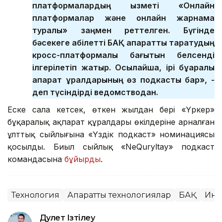
платформалардың қызметі «Онлайн
платформалар және онлайн жарнама
туралы» заңмен реттелген. Бүгінде
бәсекеге қабілетті БАҚ ақпаратты таратудың
кросс-платформалық бағытын белсенді
ілгерілетіп жатыр. Осылайша, ірі бұқаралық
ақпарат құралдарының өз подкасты бар», -
деп түсіндірді ведомстводан.
Еске сала кетсек, өткен жылдан бері «Үркер»
бұқаралық ақпарат құралдары өкілдеріне арналған
ұлттық сыйлығына «Үздік подкаст» номинациясы
қосылды. Биыл сыйлық «NeQuryltay» подкаст
командасына
бұйырды
.
Технология
Ақпараттық технологиялар
БАҚ
Инт
Дәулет Ізтілеу