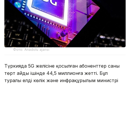
Фото: Anadolu ajansı
Түркияда 5G желісіне қосылған абоненттер саны
төрт айдың ішінде 44,5 миллионға жетті. Бұл
туралы елдің көлік және инфрақұрылым министрі
Абдұлқадыр Уралоглу мәлімдеді.
Оның айтуынша, Түркияда мобильді 5G желісін
коммерциялық мақсатта пайдалану 1 сәуірде
басталған. Жаңа технологияға алғашқы күннің өзінде
шамамен 21 миллион қолданушы қосылған. Қазіргі
уақытта олардың саны екі еседен астам өсті.