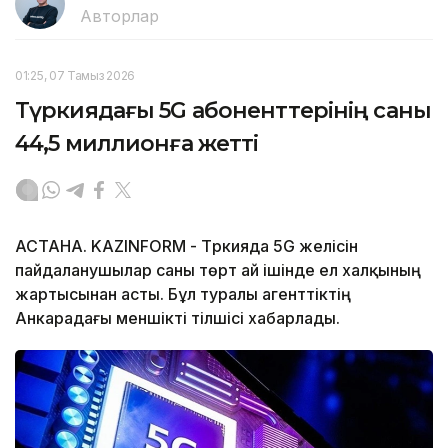
Авторлар
01:25, 07 Тамыз 2026
Түркиядағы 5G абоненттерінің саны
44,5 миллионға жетті
АСТАНА. KAZINFORM - Түркияда 5G желісін
пайдаланушылар саны төрт ай ішінде ел халқының
жартысынан асты. Бұл туралы агенттіктің
Анкарадағы меншікті тілшісі хабарлады.