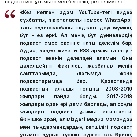
подкастинг ұғымы заңмен бекітіліп, реттелмеген.
«Кез келген адам YouTube-тегі видео
сұхбатты, пікірталасты немесе WhatsApp-
тағы аудиожазбаны подкаст деуі мүмкін,
бұл - өз еркі. Ал менің бұл дүниелердің
подкаст емес екеніне нақты дәлелім бар.
Аудио, видео жинақты RSS арқылы тарату -
подкаст екенін дәлелдей аламын. Оны
дәлелдейтін фактілер, жазбалар менің
сайттарымда, блогымда және
подкастарымда бар. Қазақстанда
подкастың алғашқы толқыны 2008-2010
жылдары пайда болды. 2017-2018
жылдары одан әрі дами бастады, ал соңғы
жылдары подкаст ұғымы қалыптасты.
Өкінішке қарай, еліміздегі медиа мамандар
мен тыңдармандардың көпшілігі подкаст
ұғымын дұрыс түсініп жүрген жоқ. Әрине,