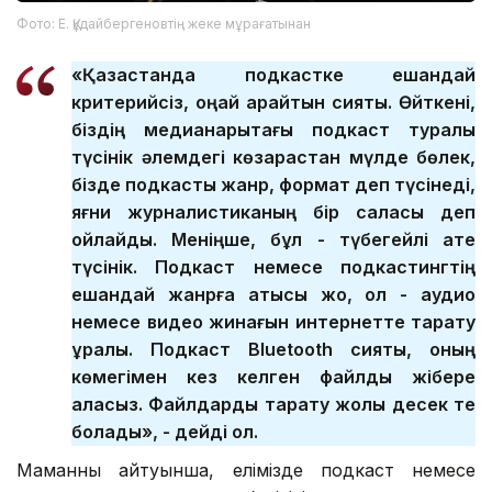
Фото: Е. Құдайбергеновтің жеке мұрағатынан
«Қазақстанда подкастке ешқандай
критерийсіз, оңай қарайтын сияқты. Өйткені,
біздің медианарықтағы подкаст туралы
түсінік әлемдегі көзқарастан мүлде бөлек,
бізде подкасты жанр, формат деп түсінеді,
яғни журналистиканың бір саласы деп
ойлайды. Меніңше, бұл - түбегейлі қате
түсінік. Подкаст немесе подкастингтің
ешқандай жанрға қатысы жоқ, ол - аудио
немесе видео жинағын интернетте тарату
құралы. Подкаст Bluetooth сияқты, оның
көмегімен кез келген файлды жібере
аласыз. Файлдарды тарату жолы десек те
болады», - дейді ол.
Маманның айтуынша, елімізде подкаст немесе