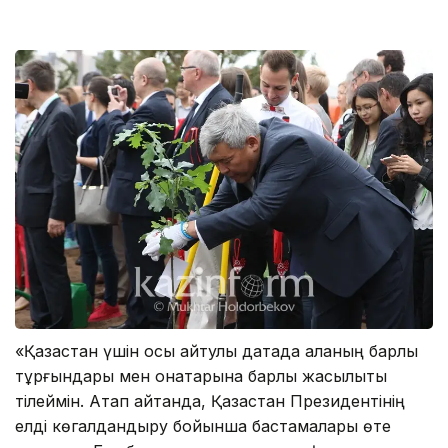
«Қазақстан үшін осы айтулы датада қаланың барлық
тұрғындары мен қонақтарына барлық жақсылықты
тілеймін. Атап айтқанда, Қазақстан Президентінің
елді көгалдандыру бойынша бастамалары өте