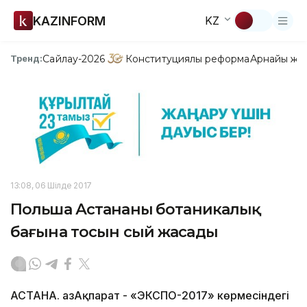
KAZINFORM
KZ
Сайлау-2026
Конституциялық реформа
Арнайы жо
Тренд:
13:08, 06 Шілде 2017
Польша Астананың ботаникалық
бағына тосын сый жасады
АСТАНА. ҚазАқпарат - «ЭКСПО-2017» көрмесіндегі