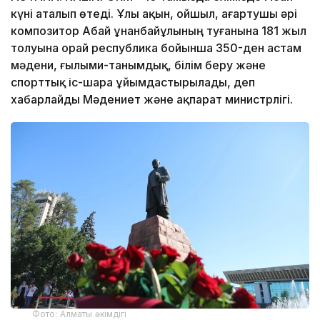
күні аталып өтеді. Ұлы ақын, ойшыл, ағартушы әрі
композитор Абай Құнанбайұлының туғанына 181 жыл
толуына орай республика бойынша 350-ден астам
мәдени, ғылыми-танымдық, білім беру және
спорттық іс-шара ұйымдастырылады, деп
хабарлайды Мәдениет және ақпарат министрлігі.
Фото: Алматы әкімдігі