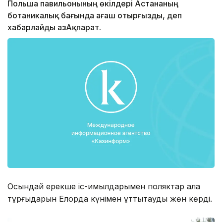
Польша павильонының өкілдері Астананың
ботаникалық бағында ағаш отырғызды, деп
хабарлайды ҚазАқпарат.
Осындай ерекше іс-қимылдарымен поляктар қала
тұрғыдарын Елорда күнімен құттықтауды жөн көрді.