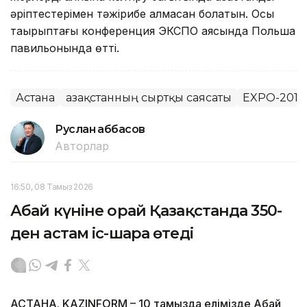
әріптестерімен тәжірибе алмасқан болатын. Осы
тақырыптағы конференция ЭКСПО аясында Польша
павильонында өтті.
Астана
Қазақстанның сыртқы саясаты
EXPO-2017
Руслан Ғаббасов
Авторлар
16:50, 08 Тамыз 2026
Абай күніне орай Қазақстанда 350-
ден астам іс-шара өтеді
АСТАНА. KAZINFORM – 10 тамызда елімізде Абай