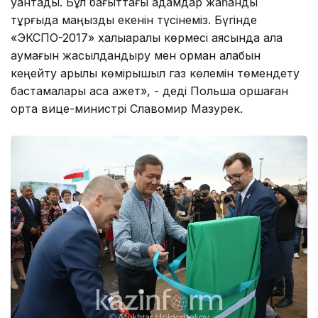
қуантады. Бұл бағыттағы қадамдар жаһандық
тұрғыда маңызды екенін түсінеміз. Бүгінде
«ЭКСПО-2017» халықаралық көрмесі аясында қала
аумағын жасылдандыру мен орман алқабын
кеңейту арқылы көмірқышқыл газ көлемін төмендету
бастамалары аса қажет», - деді Польша қоршаған
орта вице-министрі Славомир Мазурек.