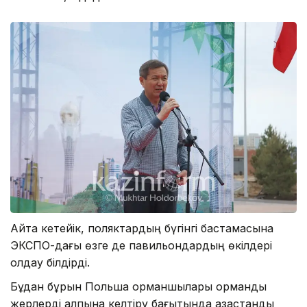
Айта кетейік, поляктардың бүгінгі бастамасына
ЭКСПО-дағы өзге де павильондардың өкілдері
қолдау білдірді.
Бұдан бұрын Польша орманшылары орманды
жерлерді қалпына келтіру бағытында қазақстандық