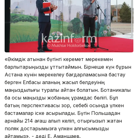
«Әкімдік атынан бүгінгі керемет мерекемен
барлықтарыңызды құттықтаймын. Бірнеше күн бұрын
Астана күнін мерекелеу бағдарламасына бастау
берген Елбасы қаланың жасыл белдеуінің
маңыздылығы туралы айтқан болатын. Ботаникалық
бақ осы маңызды жобаның құрамдас бөлігі. Бұл
бақтың перспективасы зор, себебі осында үлкен
бастамалар іске асырылады. Бүгін Польшадан
арнайы 214 ағаш алып келіп, отырғызып жатқан
поляк достарымызға үлкен алғысымызды
айтамыз», - деді Е. Аманшаев.