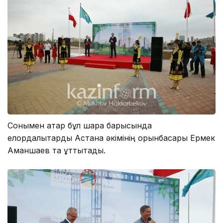
Сонымен қатар бұл шара барысында
елордалықтарды Астана әкімінің орынбасары Ермек
Аманшаев та құттықтады.