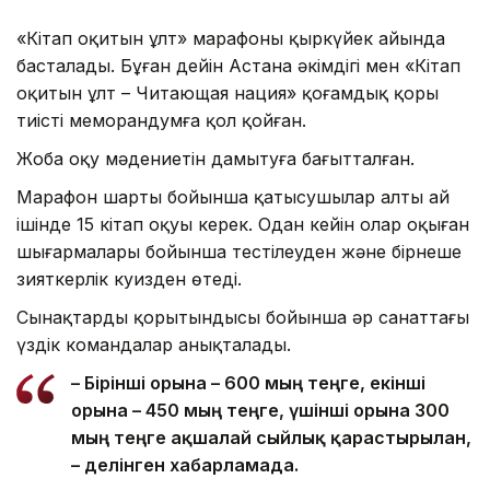
«Кітап оқитын ұлт» марафоны қыркүйек айында
басталады. Бұған дейін Астана әкімдігі мен «Кітап
оқитын ұлт – Читающая нация» қоғамдық қоры
тиісті меморандумға қол қойған.
Жоба оқу мәдениетін дамытуға бағытталған.
Марафон шарты бойынша қатысушылар алты ай
ішінде 15 кітап оқуы керек. Одан кейін олар оқыған
шығармалары бойынша тестілеуден және бірнеше
зияткерлік куизден өтеді.
Сынақтардың қорытындысы бойынша әр санаттағы
үздік командалар анықталады.
– Бірінші орынға – 600 мың теңге, екінші
орынға – 450 мың теңге, үшінші орынға 300
мың теңге ақшалай сыйлық қарастырылған,
– делінген хабарламада.