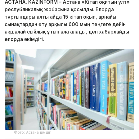
АСТАНА. KAZINFORM – Астана «Кітап оқитын ұлт»
республикалық жобасына қосылды. Елорда
тұрғындары алты айда 15 кітап оқып, арнайы
сынақтардан өту арқылы 600 мың теңгеге дейін
ақшалай сыйлық ұтып ала алады, деп хабарлайды
елорда әкімдігі.
Фото: Астана әкімдігі