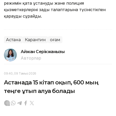
режимін қатаң ұстануды және полиция
қызметкерлерінің заңды талаптарына түсіністікпен
қарауды сұрайды.
Астана
Карантин
Қоғам
Айжан Серікжанқызы
Авторлар
09:40, 09 Тамыз 2026
Астанада 15 кітап оқып, 600 мың
теңге ұтып алуға болады