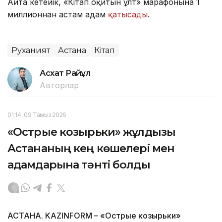
Айта кетейік, «Кітап оқитын ұлт» марафонына 1
миллионнан астам адам
қатысады
.
Руханият
Астана
Кітап
Асхат Райқұл
Авторлар
01:14, 09 Тамыз 2026
«Острые козырьки» жұлдызы
Астананың кең көшелері мен
адамдарына тәнті болды
АСТАНА. KAZINFORM – «Острые козырьки»