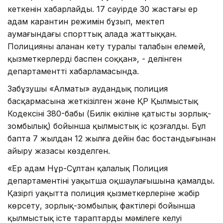
кеткенін хабарлайды. 17 сәуірде 30 жастағы ер
адам карантин режимін бұзып, мектеп
аумағындағы спорттық алаңда жаттыққан.
Полицияның алаңнан кету туралы талабын елемей,
қызметкерлерді баспен соққан», - делінген
департаменттің хабарламасында.
Заңбұзушы «Алматы» аудандық полиция
басқармасына жеткізілген және ҚР Қылмыстық
Кодексінің 380-бабы (Билік өкіліне қатысты зорлық-
зомбылық) бойынша қылмыстық іс қозғалды. Бұл
бапта 7 жылдан 12 жылға дейін бас бостандығынан
айыру жазасы көзделген.
«Ер адам Нұр-Сұлтан қалалық Полиция
департаментінің уақытша оқшаулағышына қамалды.
Қазіргі уақытта полиция қызметкерлеріне жәбір
көрсету, зорлық-зомбылық фактілері бойынша
қылмыстық істе тараптардың мәмілеге келуі