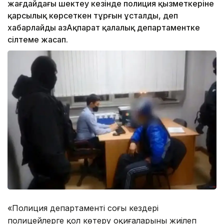
жағдайдағы шектеу кезінде полиция қызметкеріне
қарсылық көрсеткен тұрғын ұсталды, деп
хабарлайды ҚазАқпарат қалалық департаментке
сілтеме жасап.
«Полиция департаменті соңғы кездері
полицейлерге қол көтеру оқиғаларының жиілеп