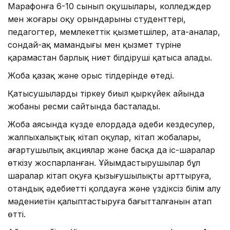
Марафонға 6-10 сынып оқушылары, колледждер
мен жоғары оқу орындарының студенттері,
педагогтер, мемлекеттік қызметшілер, ата-аналар,
сондай-ақ мамандығы мен қызмет түріне
қарамастан барлық ниет білдіруші қатыса алады.
Жоба қазақ және орыс тілдерінде өтеді.
Қатысушыларды тіркеу биыл қыркүйек айында
жобаның ресми сайтында басталады.
Жоба аясында күзде елордада әдеби кездесулер,
жалпыхалықтық кітап оқулар, кітап жобалары,
ағартушылық акциялар және басқа да іс-шаралар
өткізу жоспарланған. Ұйымдастырушылар бұл
шаралар кітап оқуға қызығушылықты арттыруға,
отандық әдебиетті қолдауға және үздіксіз білім алу
мәдениетін қалыптастыруға бағытталғанын атап
өтті.