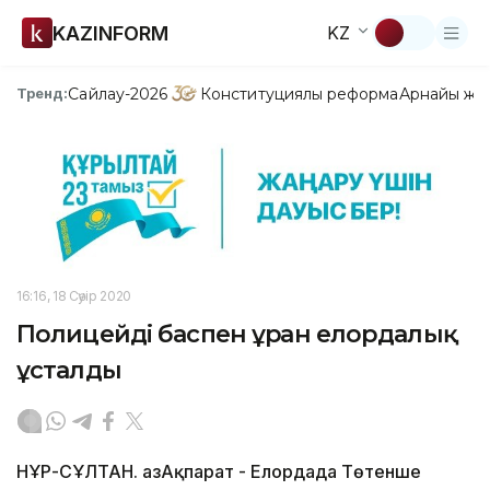
KAZINFORM
KZ
Сайлау-2026
Конституциялық реформа
Арнайы жо
Тренд:
16:16, 18 Сәуір 2020
Полицейді баспен ұрған елордалық
ұсталды
НҰР-СҰЛТАН. ҚазАқпарат - Елордада Төтенше