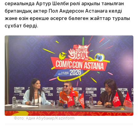
сериалында Артур Шелби рөлі арқылы танылған
британдық актер Пол Андерсон Астанаға келді
және өзін ерекше әсерге бөлеген жайттар туралы
сұхбат берді.
Фото: Адия Абубакир/Kazinform
Comic Con Astana фестивалінде өткен баспасөз