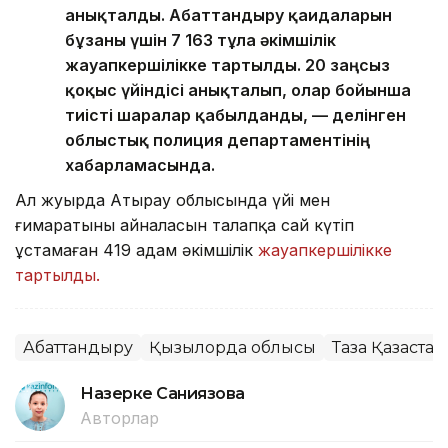
анықталды. Абаттандыру қағидаларын
бұзғаны үшін 7 163 тұлға әкімшілік
жауапкершілікке тартылды. 20 заңсыз
қоқыс үйіндісі анықталып, олар бойынша
тиісті шаралар қабылданды, — делінген
облыстық полиция департаментінің
хабарламасында.
Ал жуырда Атырау облысында үйі мен
ғимаратының айналасын талапқа сай күтіп
ұстамаған 419 адам әкімшілік
жауапкершілікке
тартылды.
Абаттандыру
Қызылорда облысы
Таза Қазақстан
Назерке Саниязова
Авторлар