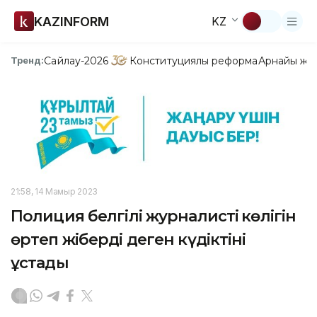
KAZINFORM
KZ
Сайлау-2026
Конституциялық реформа
Арнайы жо
Тренд:
21:58, 14 Мамыр 2023
Полиция белгілі журналистің көлігін
өртеп жіберді деген күдіктіні
ұстады