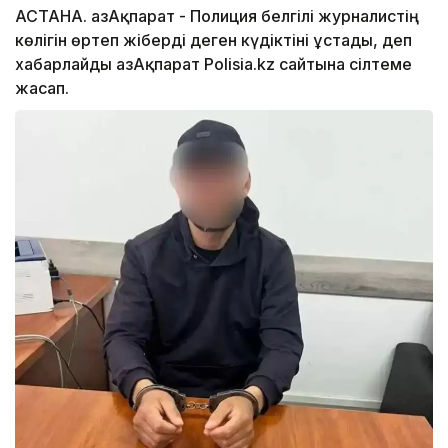
АСТАНА. ҚазАқпарат - Полиция белгілі журналистің
көлігін өртеп жіберді деген күдіктіні ұстады, деп
хабарлайды ҚазАқпарат Polisia.kz сайтына сілтеме
жасап.