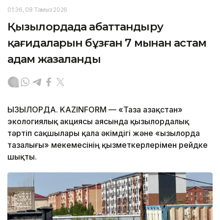
01:36, 08 Тамыз 2026
Қызылордада абаттандыру
қағидаларын бұзған 7 мыңнан астам
адам жазаланды
ҚЫЗЫЛОРДА. KAZINFORM — «Таза Қазақстан»
экологиялық акциясы аясында қызылордалық
тәртіп сақшылары қала әкімдігі және «Қызылорда
тазалығы» мекемесінің қызметкерлерімен рейдке
шықты.