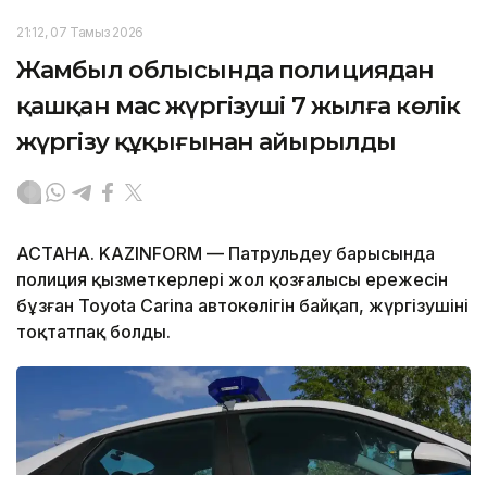
21:12, 07 Тамыз 2026
Жамбыл облысында полициядан
қашқан мас жүргізуші 7 жылға көлік
жүргізу құқығынан айырылды
АСТАНА. KAZINFORM — Патрульдеу барысында
полиция қызметкерлері жол қозғалысы ережесін
бұзған Toyota Carina автокөлігін байқап, жүргізушіні
тоқтатпақ болды.