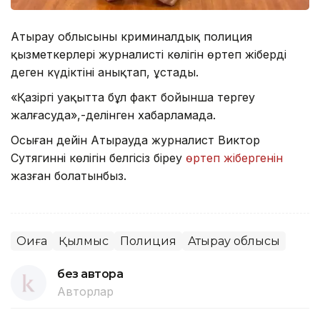
Атырау облысының криминалдық полиция
қызметкерлері журналистің көлігін өртеп жіберді
деген күдіктіні анықтап, ұстады.
«Қазіргі уақытта бұл факт бойынша тергеу
жалғасуда»,-делінген хабарламада.
Осыған дейін Атырауда журналист Виктор
Сутягиннің көлігін белгісіз біреу
өртеп жібергенін
жазған болатынбыз.
Оқиға
Қылмыс
Полиция
Атырау облысы
без автора
Авторлар