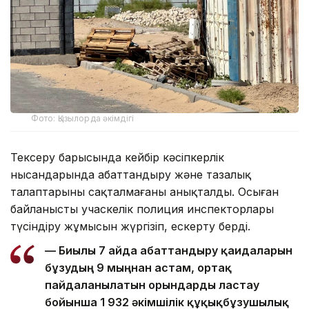
Фото: Қызылорда әкімдігі
Тексеру барысында кейбір кәсіпкерлік
нысандарында абаттандыру және тазалық
талаптарының сақталмағаны анықталды. Осыған
байланысты учаскелік полиция инспекторлары
түсіндіру жұмысын жүргізіп, ескерту берді.
— Биылғы 7 айда абаттандыру қағидаларын
бұзудың 9 мыңнан астам, ортақ
пайдаланылатын орындарды ластау
бойынша 1 932 әкімшілік құқықбұзушылық