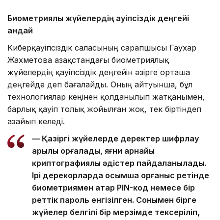
Биометриялық жүйелердің қауіпсіздік деңгейі
қандай
Киберқауіпсіздік саласының сарапшысы Гаухар
Жахметова Қазақстандағы биометриялық
жүйелердің қауіпсіздік деңгейін әзірге орташа
деңгейде деп бағалайды. Оның айтуынша, бұл
технологиялар кеңінен қолданылып жатқанымен,
барлық қауіп толық жойылған жоқ, тек біртіндеп
азайып келеді.
— Қазіргі жүйелерде деректер шифрлау
арқылы қорғалады, яғни арнайы
криптографиялық әдістер пайдаланылады.
Ірі дерекқорларда қосымша қорғаныс ретінде
биометриямен қатар PIN-код немесе бір
реттік пароль енгізілген. Сонымен бірге
жүйелер белгілі бір мерзімде тексеріліп,