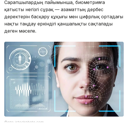
Сарапшылардың пайымынша, биометрияға
қатысты негізгі сұрақ — азаматтың дербес
деректерін басқару құқығы мен цифрлық ортадағы
нақты таңдау еркіндігі қаншалықты сақталады
деген мәселе.
Фото: istockphoto.com