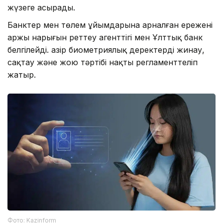
жүзеге асырады.
Банктер мен төлем ұйымдарына арналған ережені
Қаржы нарығын реттеу агенттігі мен Ұлттық банк
белгілейді. Қазір биометриялық деректерді жинау,
сақтау және жою тәртібі нақты регламенттеліп
жатыр.
Фото: Kazinform