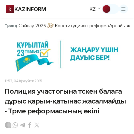
KAZINFORM
KZ
Сайлау-2026
Конституциялық реформа
Арнайы жо
Тренд:
11:57, 04 Қыркүйек 2015
Полиция участогына түскен балаға
дұрыс қарым-қатынас жасалмайды
- Түрме реформасының өкiлi