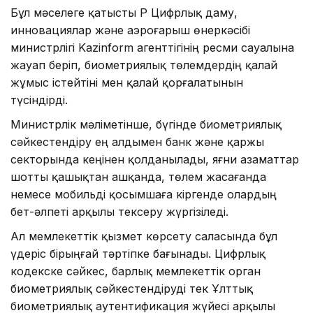
Бұл мәселеге қатысты ҚР Цифрлық даму,
инновациялар және аэроғарыш өнеркәсібі
министрлігі Kazinform агенттігінің ресми сауалына
жауап беріп, биометриялық төлемдердің қалай
жұмыс істейтіні мен қалай қорғалатынын
түсіндірді.
Министрлік мәліметінше, бүгінде биометриялық
сәйкестендіру ең алдымен банк және қаржы
секторында кеңінен қолданылады, яғни азаматтар
шотты қашықтан ашқанда, төлем жасағанда
немесе мобильді қосымшаға кіргенде олардың
бет-әлпеті арқылы тексеру жүргізіледі.
Ал мемлекеттік қызмет көрсету саласында бұл
үдеріс бірыңғай тәртіпке бағынады. Цифрлық
кодекске сәйкес, барлық мемлекеттік орган
биометриялық сәйкестендіруді тек Ұлттық
биометриялық аутентификация жүйесі арқылы