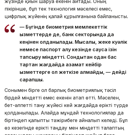
жүзінде қиын шаруа екенін айтады. Оның
пікірінше, бұл тек технология мәселесі емес,
цифрлық жүйенің қалай құрылғанына байланысты.
— Бүгінде биометрия мемлекеттік
қызметтерде де, банк секторында да
кеңінен қолданылады. Мысалы, жеке куәлік
немесе паспорт алу кезінде саусақ ізін
тапсыру міндетті. Сондықтан одан бас
тартқан жағдайда азамат кейбір
қызметтерге қол жеткізе алмайды, — дейді
сарапшы.
Сонымен бірге ол барлық биометриялық тәсіл
бірдей міндетті емес екенін атап өтті. Мәселен,
бет-әлпетті тану жүйесі кей жағдайда ерікті түрде
қолданылады. Алайда мұндай технологиялар да
біртіндеп қалыпты тәжірибеге айналып келеді. Бұл
өз кезегінде ерікті таңдау мен міндетті талаптың