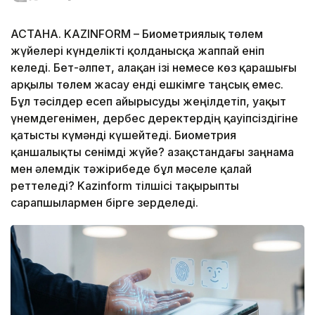
АСТАНА. KAZINFORM – Биометриялық төлем
жүйелері күнделікті қолданысқа жаппай еніп
келеді. Бет-әлпет, алақан ізі немесе көз қарашығы
арқылы төлем жасау енді ешкімге таңсық емес.
Бұл тәсілдер есеп айырысуды жеңілдетіп, уақыт
үнемдегенімен, дербес деректердің қауіпсіздігіне
қатысты күмәнді күшейтеді. Биометрия
қаншалықты сенімді жүйе? Қазақстандағы заңнама
мен әлемдік тәжірибеде бұл мәселе қалай
реттеледі? Kazinform тілшісі тақырыпты
сарапшылармен бірге зерделеді.