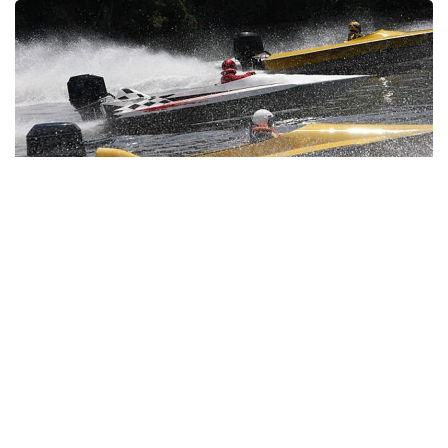
Фото: Алматы облысының әкімдігі
Облыс әкімдігінің мәліметінше, халықаралық
сайыстың ұйымдастырушылары өңірге арнайы
келген. F1H2O ұйымы, iHolding компаниясы, Сауд
Арабиясынан келген ресми делегация өкілдері және
Алматы облысының әкімдігі 2027 жылғы әлем