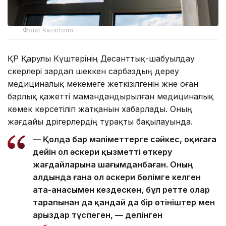
Фото: Kazinform
ҚР Қарулы Күштерінің Десанттық-шабуылдау
әскерлері зардап шеккен сарбаздың дереу
медициналық мекемеге жеткізілгенін және оған
барлық қажетті мамандандырылған медициналық
көмек көрсетіліп жатқанын хабарлады. Оның
жағдайы дәрігерлердің тұрақты бақылауында.
— Қолда бар мәліметтерге сәйкес, оқиғаға
дейін ол әскери қызметті өткеру
жағдайларына шағымданбаған. Оның
алдында ғана ол әскери бөлімге келген
ата-анасымен кездескен, бұл ретте олар
тарапынан да қандай да бір өтініштер мен
арыздар түспеген, — делінген