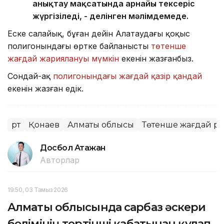
анықтау мақсатында арнайы тексеріс
жүргізіледі, - делінген мәлімдемеде.
Еске салайық, бұған дейін Алатаудағы қоқыс
полигонындағы өртке байланысты
төтенше
жағдай жариялануы мүмкін
екенін жазғанбыз.
Сондай-ақ
полигонындағы жағдай қазір қандай
екенін жазған едік.
Өрт
Қонаев
Алматы облысы
Төтенше жағдай р
Досбол Атажан
Авторлар
19:50, 03 Тамыз 2026
Алматы облысында сарбаз әскери
бөлімінің төртінші қабатынан құлап