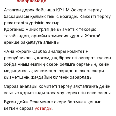
хабарламада
.
Аталған дерек бойынша ҚР ІІМ Әскери-тергеу
басқармасы қылмыстық іс қозғады. Қажетті тергеу
әрекеттері жүргізіліп жатыр.
Қорғаныс министрлігі де қызметтік тексеріс
тағайындап, арнайы комиссия құрды. Жағдай
ерекше бақылауға алынды.
«Ана жүрегі» Сарбаз аналары комитеті»
республикалық қоғамдық бірлестігі ақпарат түскен
бойда ұйым өкілінің әскери бөлімге барғанын, кейін
медициналық мекемедегі зардап шеккен әскери
қызметшінің жағдайын білгенін хабарлады.
Сарбаз аналары комитеті тергеу аяқталғанға дейін
асығыс қорытынды жасамау керектігін еске салды.
Бұған дейін Өскеменде әскери бөлімнен қашып
кеткен сарбаз
ұсталды
.