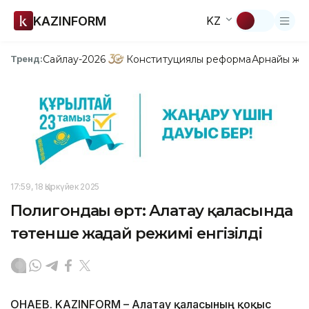
KAZINFORM
KZ
Сайлау-2026
Конституциялық реформа
Арнайы жо
Тренд:
17:59, 18 Қыркүйек 2025
Полигондағы өрт: Алатау қаласында
төтенше жағдай режимі енгізілді
ҚОНАЕВ. KAZINFORM – Алатау қаласының қоқыс