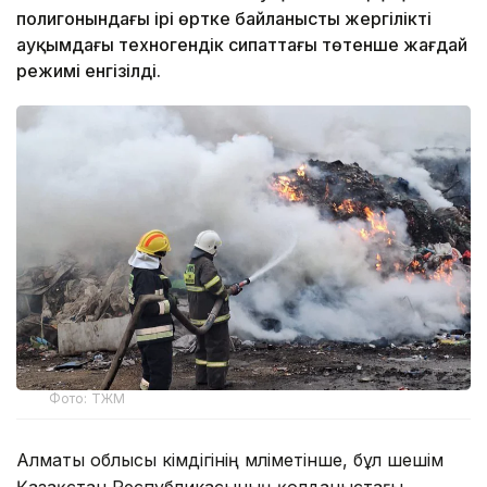
полигонындағы ірі өртке байланысты жергілікті
ауқымдағы техногендік сипаттағы төтенше жағдай
режимі енгізілді.
Фото: ТЖМ
Алматы облысы әкімдігінің мәліметінше, бұл шешім
Қазақстан Республикасының қолданыстағы