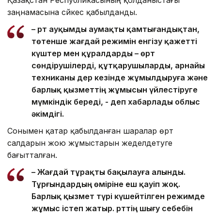
заңнамасына сәйкес қабылданды.
– Өрт ауқымды аумақты қамтығандықтан,
төтенше жағдай режимін енгізу қажетті
күштер мен құралдарды – өрт
сөндірушілерді, құтқарушыларды, арнайы
техниканы дер кезінде жұмылдыруға және
барлық қызметтің жұмысын үйлестіруге
мүмкіндік береді, - деп хабарлады облыс
әкімдігі.
Сонымен қатар қабылданған шаралар өрт
салдарын жою жұмыстарын жеделдетуге
бағытталған.
– Жағдай тұрақты бақылауға алынды.
Тұрғындардың өміріне еш қауіп жоқ.
Барлық қызмет түрі күшейтілген режимде
жұмыс істеп жатыр. Өрттің шығу себебін