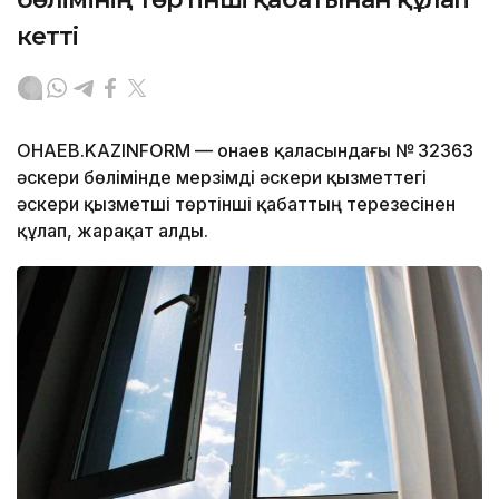
кетті
ҚОНАЕВ.KAZINFORM — Қонаев қаласындағы № 32363
әскери бөлімінде мерзімді әскери қызметтегі
әскери қызметші төртінші қабаттың терезесінен
құлап, жарақат алды.