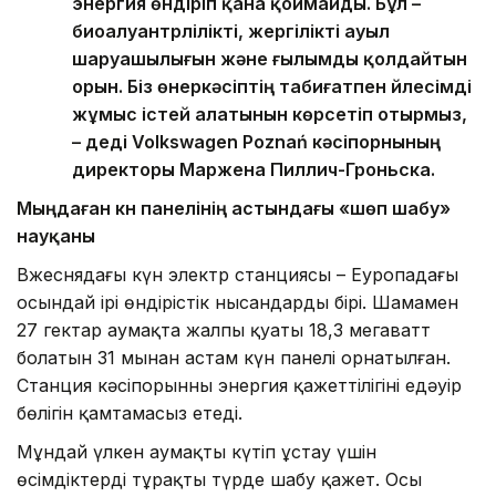
энергия өндіріп қана қоймайды. Бұл –
биоалуантүрлілікті, жергілікті ауыл
шаруашылығын және ғылымды қолдайтын
орын. Біз өнеркәсіптің табиғатпен үйлесімді
жұмыс істей алатынын көрсетіп отырмыз,
– деді Volkswagen Poznań кәсіпорнының
директоры Маржена Пиллич-Гроньска.
Мыңдаған күн панелінің астындағы «шөп шабу»
науқаны
Вжеснядағы күн электр станциясы – Еуропадағы
осындай ірі өндірістік нысандардың бірі. Шамамен
27 гектар аумақта жалпы қуаты 18,3 мегаватт
болатын 31 мыңнан астам күн панелі орнатылған.
Станция кәсіпорынның энергия қажеттілігінің едәуір
бөлігін қамтамасыз етеді.
Мұндай үлкен аумақты күтіп ұстау үшін
өсімдіктерді тұрақты түрде шабу қажет. Осы