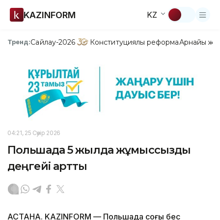
KAZINFORM
KZ
Сайлау-2026
Конституциялық реформа
Арнайы жо
Тренд:
04:21, 25 Сәуір 2026
Польшада 5 жылда жұмыссыздық
деңгейі артты
АСТАНА. KAZINFORM — Польшада соңғы бес