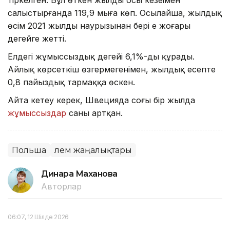
салыстырғанда 119,9 мыңға көп. Осылайша, жылдық
өсім 2021 жылдың наурызынан бері ең жоғары
деңгейге жетті.
Елдегі жұмыссыздық деңгейі 6,1%-ды құрады.
Айлық көрсеткіш өзгермегенімен, жылдық есепте
0,8 пайыздық тармаққа өскен.
Айта кетеу керек, Швецияда соңғы бір жылда
жұмыссыздар
саны артқан.
Польша
Әлем жаңалықтары
Динара Маханова
Авторлар
06:07, 12 Шілде 2026