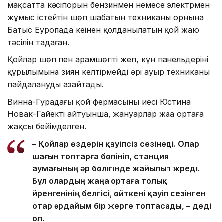
мақсатта кәсіпорын бензинмен немесе электрмен
жұмыс істейтін шөп шабатын техниканың орнына
Батыс Еуропада кеңінен қолданылатын қой жаю
тәсілін таңдаған.
Қойлар шөп пен арамшөпті жеп, күн панельдерінің
құрылымына зиян келтірмейді әрі ауыр техниканы
пайдалануды азайтады.
Винна-Гурадағы қой фермасының иесі Юстина
Новак-Гайектің айтуынша, жануарлар жаңа ортаға
жақсы бейімделген.
– Қойлар өздерін қауіпсіз сезінеді. Олар
шағын топтарға бөлініп, станция
аумағының әр бөлігінде жайылып жүреді.
Бұл олардың жаңа ортаға толық
үйренгенінің белгісі, өйткені қауіп сезінген
отар әрдайым бір жерге топтасады, – деді
ол.