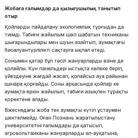
Жобаға ғалымдар да қызығушылық танытып
отыр
Қойларды пайдалану экологиялық тұрғыдан да
тиімді. Табиғи жайылым шөп шабатын техниканың
шығарындылары мен шуын азайтып, аумақтағы
биоалуантүрлілікті сақтауға ықпал етеді.
Сонымен қатар бұл тәсіл жануарлардың өзіне де
қолайлы. Күн панельдері ыстықта көлеңке беріп,
үйездеуіне жағдай жасап, қолайсыз ауа райынан
ішінара қорғайды. Соның арқасында қойлар кең
аумақта еркін жайылып, табиғи азықпен тұрақты
қоректене алады.
Вжеснядағы жоба тек аумақты күтіп ұстаумен
шектелмейді. Оған Познань жаратылыстану
университетінің ғалымдары да қатысып,
агровольтаиканың жануарлардың әл-ауқатына,