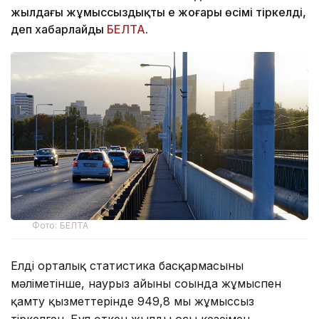
жылдағы жұмыссыздықтың ең жоғары өсімі тіркелді,
деп хабарлайды
БЕЛТА
.
Фото: БЕЛТА
Елдің орталық статистика басқармасының
мәліметінше, наурыз айының соңында жұмыспен
қамту қызметтерінде 949,8 мың жұмыссыз
тіркелген. Бұл өткен жылдың осы кезеңімен