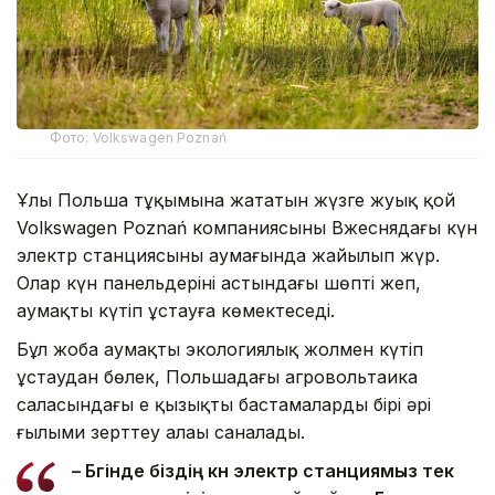
Фото: Volkswagen Poznań
Ұлы Польша тұқымына жататын жүзге жуық қой
Volkswagen Poznań компаниясының Вжеснядағы күн
электр станциясының аумағында жайылып жүр.
Олар күн панельдерінің астындағы шөпті жеп,
аумақты күтіп ұстауға көмектеседі.
Бұл жоба аумақты экологиялық жолмен күтіп
ұстаудан бөлек, Польшадағы агровольтаика
саласындағы ең қызықты бастамалардың бірі әрі
ғылыми зерттеу алаңы саналады.
– Бүгінде біздің күн электр станциямыз тек