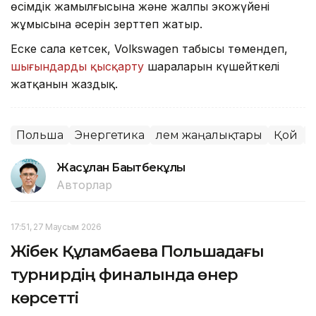
өсімдік жамылғысына және жалпы экожүйенің
жұмысына әсерін зерттеп жатыр.
Еске сала кетсек, Volkswagen табысы төмендеп,
шығындарды қысқарту
шараларын күшейткелі
жатқанын жаздық.
Польша
Энергетика
Әлем жаңалықтары
Қой
Э
Жасұлан Бақытбекұлы
Авторлар
17:51, 27 Маусым 2026
Жібек Құламбаева Польшадағы
турнирдің финалында өнер
көрсетті