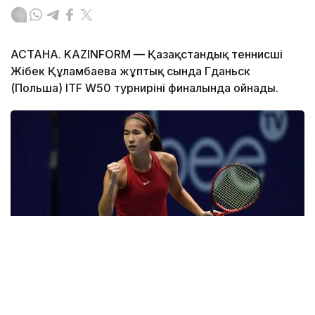
АСТАНА. KAZINFORM — Қазақстандық теннисші
Жібек Құламбаева жұптық сында Гданьск
(Польша) ITF W50 турнирінің финалында ойнады.
Фото: ҚТФ
Қазақстандық спортшы мажарстандық Амарисса