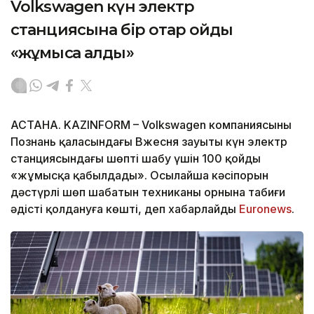
Volkswagen күн электр
станциясына бір отар қойды
«жұмысқа алды»
АСТАНА. KAZINFORM – Volkswagen компаниясының
Познань қаласындағы Вжесня зауыты күн электр
станциясындағы шөпті шабу үшін 100 қойды
«жұмысқа қабылдады». Осылайша кәсіпорын
дәстүрлі шөп шабатын техниканың орнына табиғи
әдісті қолдануға көшті, деп хабарлайды
Euronews
.