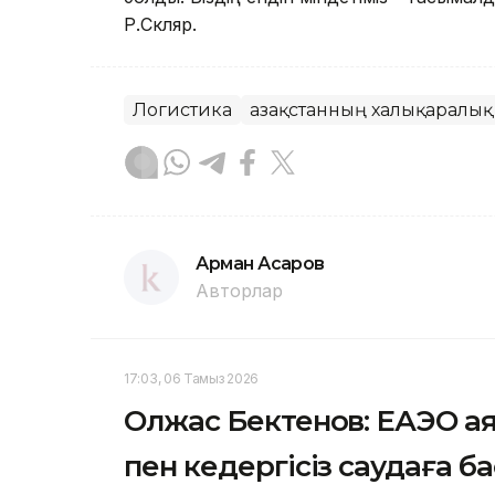
Р.Скляр.
Логистика
Қазақстанның халықаралық 
Арман Асқаров
Авторлар
17:03, 06 Тамыз 2026
Олжас Бектенов: ЕАЭО а
пен кедергісіз саудаға б