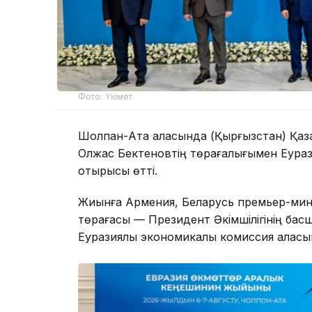
Фото: Үкімет
Шолпан-Ата қаласында (Қырғызстан) Қаз
Олжас Бектеновтің төрағалығымен Еурази
отырысы өтті.
Жиынға Армения, Беларусь премьер-мини
төрағасы — Президент Әкімшілігінің бас
Еуразиялық экономикалық комиссия алқасы