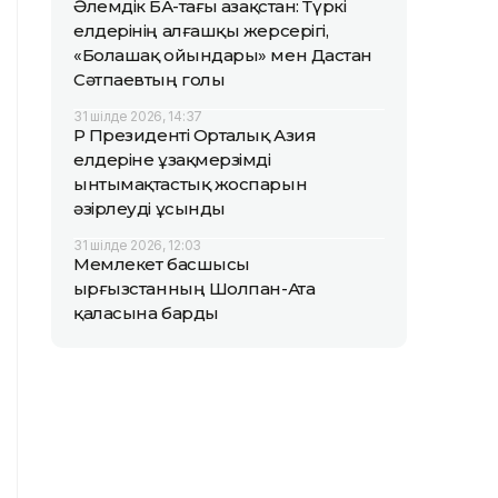
Әлемдік БАҚ-тағы Қазақстан: Түркі
елдерінің алғашқы жерсерігі,
«Болашақ ойындары» мен Дастан
Сәтпаевтың голы
31 шілде 2026, 14:37
ҚР Президенті Орталық Азия
елдеріне ұзақмерзімді
ынтымақтастық жоспарын
әзірлеуді ұсынды
31 шілде 2026, 12:03
Мемлекет басшысы
Қырғызстанның Шолпан-Ата
қаласына барды