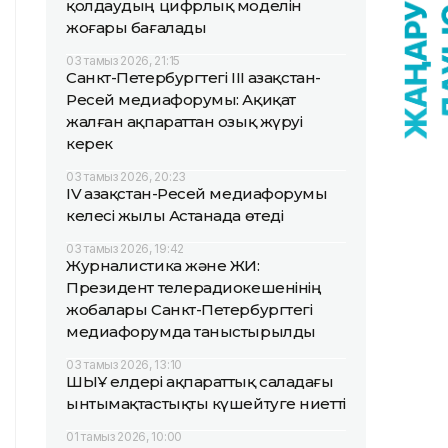
қолдаудың цифрлық моделін
жоғары бағалады
03 тамыз 2026, 21:15
Санкт-Петербургтегі III Қазақстан-
Ресей медиафорумы: Ақиқат
жалған ақпараттан озық жүруі
керек
03 тамыз 2026, 20:23
IV Қазақстан-Ресей медиафорумы
келесі жылы Астанада өтеді
03 тамыз 2026, 19:42
Журналистика және ЖИ:
Президент телерадиокешенінің
жобалары Санкт-Петербургтегі
медиафорумда таныстырылды
03 тамыз 2026, 13:10
ШЫҰ елдері ақпараттық саладағы
ынтымақтастықты күшейтуге ниетті
01 тамыз 2026, 10:00