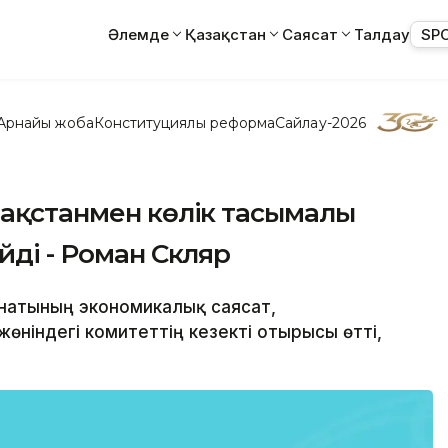
Әлемде
Қазақстан
Саясат
Талдау
SP
Арнайы жоба
Конституциялық реформа
Сайлау-2026
зақстанмен көлік тасымалы
йді - Роман Скляр
енатының экономикалық саясат,
өніндегі комитеттің кезекті отырысы өтті,