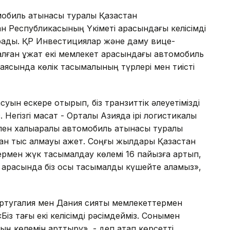
обиль қатынасы туралы Қазақстан
н Республикасының Үкіметі арасындағы келісімді
рады. ҚР Инвестициялар және даму вице-
лған құжат екі мемлекет арасындағы автомобиль
ім аясында көлік тасымалының түрлері мен тиісті
суын ескере отырып, біз транзиттік әлеуетімізді
гізгі мақсат - Орталық Азияда ірі логистикалық
тпен халықаралық автомобиль қатынасы туралы
ан тыс қалмауы қажет. Соңғы жылдары Қазақстан
рмен жүк тасымалдау көлемі 16 пайызға артып,
ің арқасында біз осы тасымалды күшейте аламыз»,
Португалия мен Дания сияқты мемлекеттермен
із тағы екі келісімді рәсімдейміз. Сонымен
лдың көлемін арттыру», - деп атап көрсетті