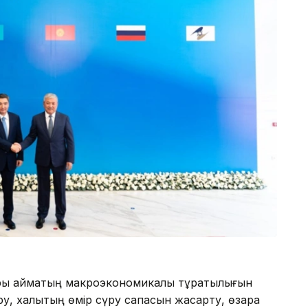
ы аймақтың макроэкономикалық тұрақтылығын
у, халықтың өмір сүру сапасын жақсарту, өзара