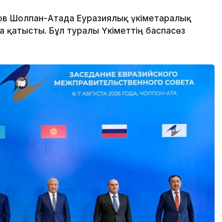
в Шолпан-Атада Еуразиялық үкіметаралық
 қатысты. Бұл туралы Үкіметтің баспасөз