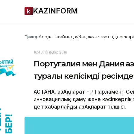
KAZINFORM
Ақорда
Тағайындау
Заң және тәртіп
Дерекқор
Тренд:
16:48, 16 Қаңтар 2018
Португалия мен Дания Қа
туралы келісімді рәсімде
АСТАНА. ҚазАқпарат - ҚР Парламент С
инновациялық даму және кәсіпкерлік ж
деп хабарлайды ҚазАқпарат тілшісі.