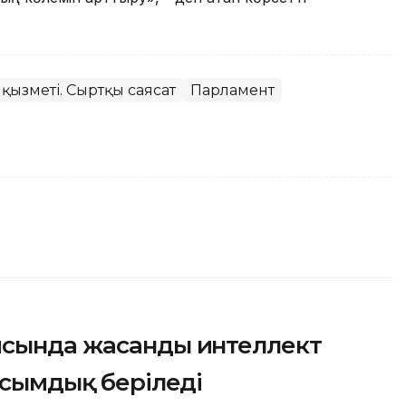
қызметі. Сыртқы саясат
Парламент
ясында жасанды интеллект
асымдық беріледі