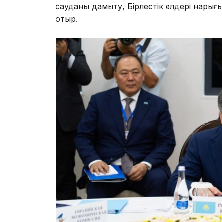
сауданы дамыту, Бірлестік елдері нарығ
отыр.