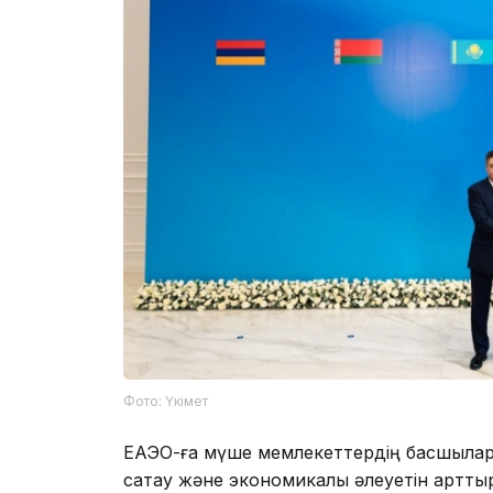
Фото: Үкімет
ЕАЭО-ға мүше мемлекеттердің басшылар
сақтау және экономикалық әлеуетін арттыр