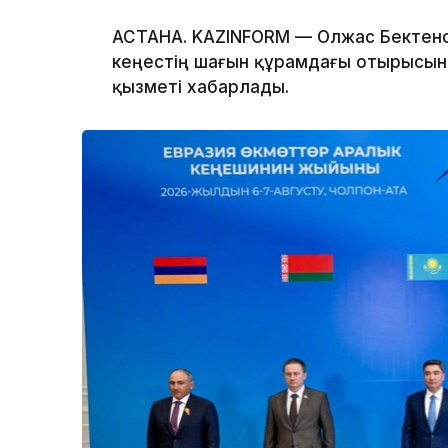
АСТАНА. KAZINFORM — Олжас Бектено
кеңестің шағын құрамдағы отырысына
қызметі хабарлады.