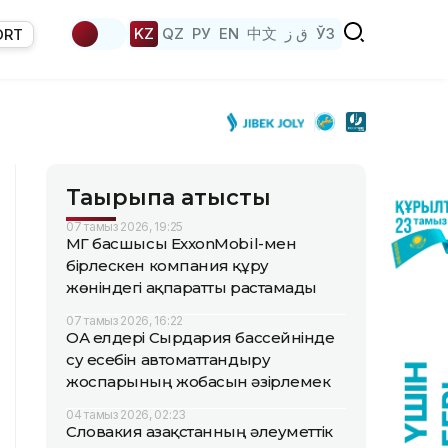
KZ
QZ
РУ
EN
中文
ق ز
ЎЗ
ORT
Тақырыпқа қатысты
07 тамыз 2026, 19:25
ҚМГ басшысы ExxonMobil-мен
бірлескен компания құру
жөніндегі ақпаратты растамады
07 тамыз 2026, 16:22
ОА елдері Сырдария бассейнінде
су есебін автоматтандыру
жоспарының жобасын әзірлемек
04 тамыз 2026, 02:23
Словакия Қазақстанның әлеуметтік