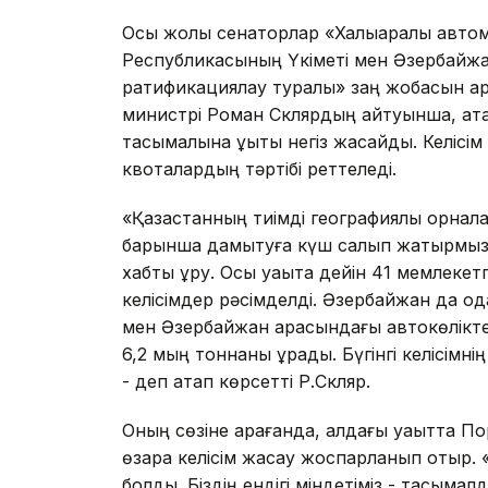
Осы жолы сенаторлар «Халықаралық автом
Республикасының Үкіметі мен Әзербайжа
ратификациялау туралы» заң жобасын қа
министрі Роман Склярдың айтуынша, ата
тасымалына құқықтық негіз жасайды. Келіс
квоталардың тәртібі реттеледі.
«Қазақстанның тиімді географиялық орнала
барынша дамытуға күш салып жатырмыз. Не
хабты құру. Осы уақытқа дейін 41 мемлеке
келісімдер рәсімделді. Әзербайжан да од
мен Әзербайжан арасындағы автокөлікте
6,2 мың тоннаны құрады. Бүгінгі келісімн
- деп атап көрсетті Р.Скляр.
Оның сөзіне қарағанда, алдағы уақытта 
өзара келісім жасау жоспарланып отыр. «Б
болды. Біздің ендігі міндетіміз - тасыма