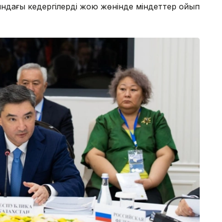
ындағы кедергілерді жою жөнінде міндеттер қойып