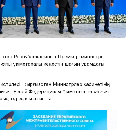
ақстан Республикасының Премьер-министрі
ялық үкіметаралық кеңестің шағын құрамдағы
стрлері, Қырғызстан Министрлер кабинетінің
шысы, Ресей Федерациясы Үкіметінің төрағасы,
ның төрағасы қатысты.