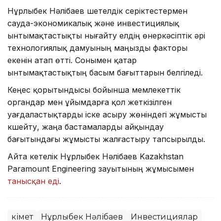
Нұрлыбек Нәлібаев шетелдік серіктестермен
сауда-экономикалық және инвестициялық
ынтымақтастықты нығайту елдің өнеркәсіптік әрі
технологиялық дамуының маңызды факторы
екенін атап өтті. Сонымен қатар
ынтымақтастықтың басым бағыттарын белгіледі.
Кеңес қорытындысы бойынша мемлекеттік
органдар мен ұйымдарға қол жеткізілген
уағдаластықтарды іске асыру жөніндегі жұмысты
күшейту, жаңа бастамаларды айқындау
бағытындағы жұмысты жалғастыру тапсырылды.
Айта кетелік Нұрлыбек Нәлібаев Kazakhstan
Paramount Engineering зауытының жұмысымен
танысқан еді
.
Үкімет
Нұрлыбек Нәлібаев
Инвестициялар