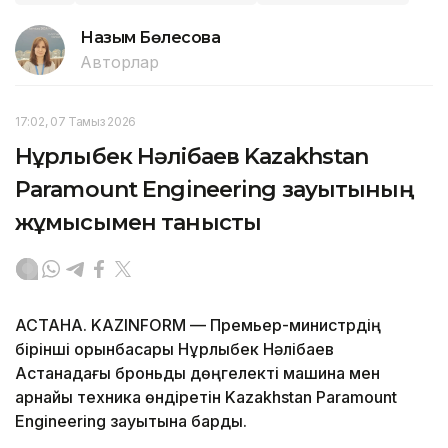
Назым Бөлесова
Авторлар
17:02, 07 Тамыз 2026
Нұрлыбек Нәлібаев Kazakhstan
Paramount Engineering зауытының
жұмысымен танысты
АСТАНА. KAZINFORM — Премьер-министрдің
бірінші орынбасары Нұрлыбек Нәлібаев
Астанадағы броньды дөңгелекті машина мен
арнайы техника өндіретін Kazakhstan Paramount
Engineering зауытына барды.