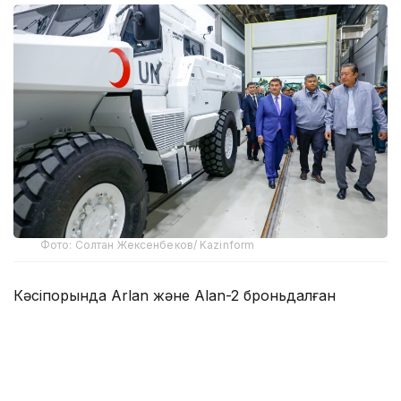
Фото: Солтан Жексенбеков/ Kazinform
Кәсіпорында Arlan және Alan-2 броньдалған
дөңгелекті машиналары, Barys жауынгерлік
броньды көлігінің 4×4, 6×6 және 8×8 өлшеміндегі
модельдері, сондай-ақ, жүзетін әрі дөңгелекті
Terrex-Barys-A 8×8 платформасы шығарылады.