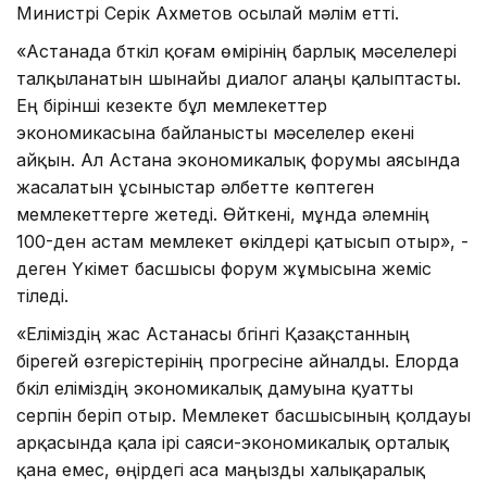
Министрі Серік Ахметов осылай мәлім етті.
«Астанада бүткіл қоғам өмірінің барлық мәселелері
талқыланатын шынайы диалог алаңы қалыптасты.
Ең бірінші кезекте бұл мемлекеттер
экономикасына байланысты мәселелер екені
айқын. Ал Астана экономикалық форумы аясында
жасалатын ұсыныстар әлбетте көптеген
мемлекеттерге жетеді. Өйткені, мұнда әлемнің
100-ден астам мемлекет өкілдері қатысып отыр», -
деген Үкімет басшысы форум жұмысына жеміс
тіледі.
«Еліміздің жас Астанасы бүгінгі Қазақстанның
бірегей өзгерістерінің прогресіне айналды. Елорда
бүкіл еліміздің экономикалық дамуына қуатты
серпін беріп отыр. Мемлекет басшысының қолдауы
арқасында қала ірі саяси-экономикалық орталық
қана емес, өңірдегі аса маңызды халықаралық