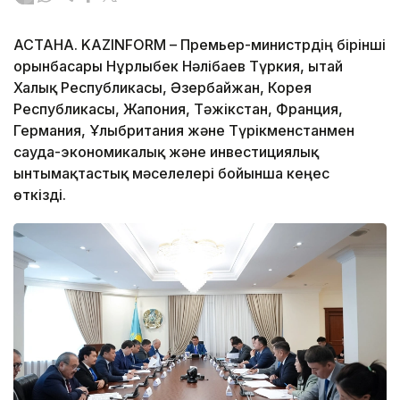
АСТАНА. KAZINFORM – Премьер-министрдің бірінші
орынбасары Нұрлыбек Нәлібаев Түркия, Қытай
Халық Республикасы, Әзербайжан, Корея
Республикасы, Жапония, Тәжікстан, Франция,
Германия, Ұлыбритания және Түрікменстанмен
сауда-экономикалық және инвестициялық
ынтымақтастық мәселелері бойынша кеңес
өткізді.