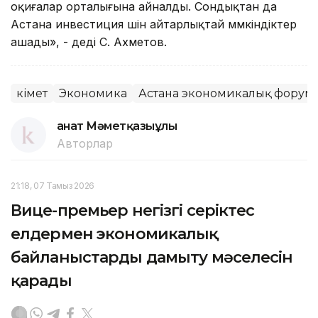
оқиғалар орталығына айналды. Сондықтан да
Астана инвестиция үшін айтарлықтай мүмкіндіктер
ашады», - деді С. Ахметов.
Үкімет
Экономика
Астана экономикалық форум
Қанат Мәметқазыұлы
Авторлар
21:18, 07 Тамыз 2026
Вице-премьер негізгі серіктес
елдермен экономикалық
байланыстарды дамыту мәселесін
қарады