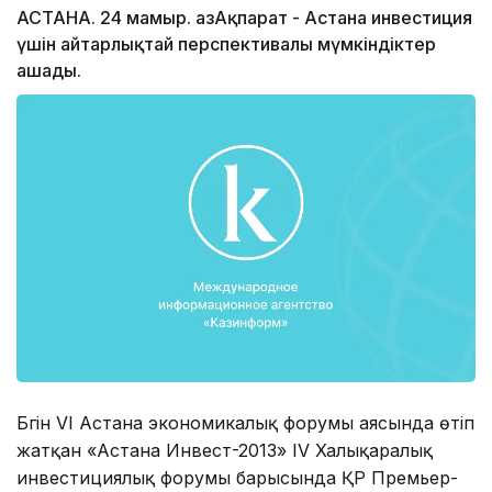
АСТАНА. 24 мамыр. ҚазАқпарат - Астана инвестиция
үшін айтарлықтай перспективалы мүмкіндіктер
ашады.
Бүгін VI Астана экономикалық форумы аясында өтіп
жатқан «Астана Инвест-2013» ІV Халықаралық
инвестициялық форумы барысында ҚР Премьер-