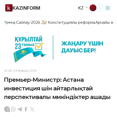
KAZINFORM
KZ
Сайлау-2026
Конституциялық реформа
Арнайы жо
Тренд:
10:49, 24 Мамыр 2013
Премьер-Министр: Астана
инвестиция үшін айтарлықтай
перспективалы мүмкіндіктер ашады