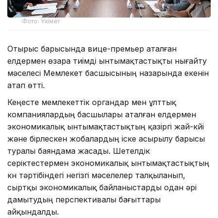
Фото: Үкімет
Отырыс барысында вице-премьер аталған
елдермен өзара тиімді ынтымақтастықты нығайту
мәселесі Мемлекет басшысының назарында екенін
атап өтті.
Кеңесте мемлекеттік органдар мен ұлттық
компаниялардың басшылары аталған елдермен
экономикалық ынтымақтастықтың қазіргі жай-күйі
және бірлескен жобалардың іске асырылу барысы
туралы баяндама жасады. Шетелдік
серіктестермен экономикалық ынтымақтастықтың
күн тәртібіндегі негізгі мәселелер талқыланып,
сыртқы экономикалық байланыстарды одан әрі
дамытудың перспективалы бағыттары
айқындалды.