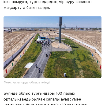
іске асыруға, тұрғындардың өмір сүру сапасын
жақсартуға бағытталды.
Фото: Қызылорда облысы әкімдігі
Бүгінде облыс тұрғындары 100 пайыз
орталықтандырылған сапалы ауызсумен
қамтылған. Жыл соңына дейін 10 елді мекен