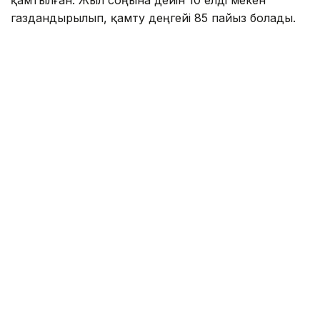
газдандырылып, қамту деңгейі 85 пайыз болады.
Бұдан бөлек, үй кезегінде тұрған азаматтарды
баспанамен қамту мақсатында 6 200-ден астам
пәтер беру жоспарлануда. Облыс бойынша 141
шақырым автомобиль жолдары, көшелер мен көпір
өткелдері жөндеуден өткізіліп, жақсы жағдайдағы
жолдардың үлесі 95,5 пайызға жеткізіледі.
Бюджет
Ауыз су
Қызылорда облысы
Қаржы
Назым Бөлесова
Авторлар
09:51, 06 Тамыз 2026
Мойынқұмда алты елді мекен