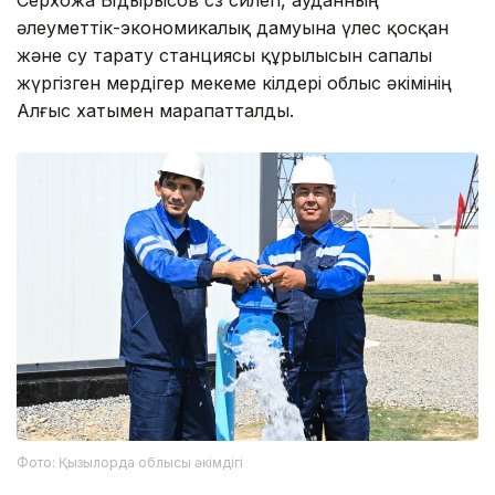
әлеуметтік-экономикалық дамуына үлес қосқан
және су тарату станциясы құрылысын сапалы
жүргізген мердігер мекеме өкілдері облыс әкімінің
Алғыс хатымен марапатталды.
Фото: Қызылорда облысы әкімдігі