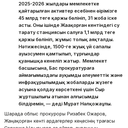
2025-2026 жылдары мемлекетке
қайтарылған активтер есебінен өңірімізге
45 млрд теңге қаржы бөлініп, 31 жоба іске
асты. Оның ішінде Жаңақорған кентіндегі су
тарату станциясын салуға 1,1 млрд теңге
қаржы бөлініп, жұмыс толық аяқталды.
Нәтижесінде, 1500-ге жуық үй сапалы
ауызсумен қамтылып, тұрғындар
қуанышқа кенеліп жатыр. Мемлекет
басшысына, Бас прокуратураға
аймағымыздағы ауқымды әлеуметтік және
инфрақұрылымдық жобалардың жүзеге
асуына қолдау көрсеткені үшін Сыр
жұртшылығы атынан алғысымды
білдіремін, — деді Мұрат Нәлқожаұлы.
Шарада облыс прокуроры Ризабек Ожаров,
Жаңақорған кенті ардагерлер кеңесінің төрағасы
Серхожа Ыдырысов сөз сөйлеп, ауданның