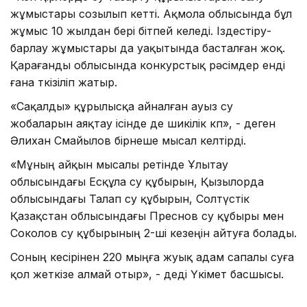
жұмыстары созылып кетті. Ақмола облысында бұл
жұмыс 10 жылдан бері бітпей келеді. Іздестіру-
барлау жұмыстары да уақытында басталған жоқ.
Қарағанды облысында конкурстық рәсімдер енді
ғана өткізіліп жатыр.
«Сақалды» құрылысқа айналған ауыз су
жобаларын аяқтау ісінде де шикілік көп», - деген
Әлихан Смайылов бірнеше мысал келтірді.
«Мұның айқын мысалы ретінде Ұлытау
облысындағы Есқұла су құбырын, Қызылорда
облысындағы Талап су құбырын, Солтүстік
Қазақстан облысындағы Преснов су құбыры мен
Соколов су құбырының 2-ші кезеңін айтуға болады.
Соның кесірінен 220 мыңға жуық адам сапалы суға
қол жеткізе алмай отыр», - деді Үкімет басшысы.