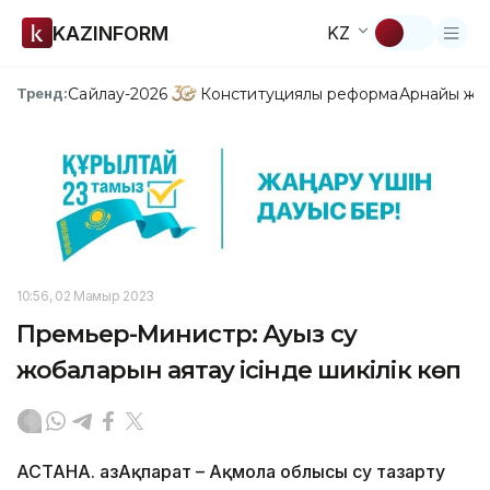
KAZINFORM
KZ
Сайлау-2026
Конституциялық реформа
Арнайы жо
Тренд:
10:56, 02 Мамыр 2023
Премьер-Министр: Ауыз су
жобаларын аяқтау ісінде шикілік көп
АСТАНА. ҚазАқпарат – Ақмола облысы су тазарту