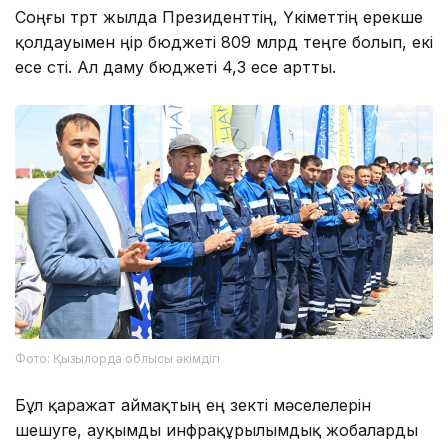
Соңғы төрт жылда Президенттің, Үкіметтің ерекше
қолдауымен өңір бюджеті 809 млрд теңге болып, екі
есе өсті. Ал даму бюджеті 4,3 есе артты.
Фото: Қызылорда облысы әкімдігі
Бұл қаражат аймақтың ең өзекті мәселелерін
шешуге, ауқымды инфрақұрылымдық жобаларды