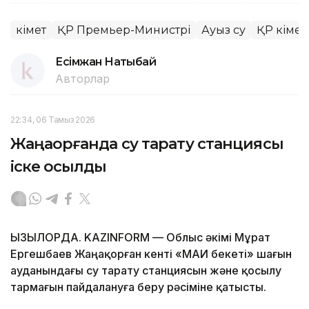
Үкімет
ҚР Премьер-Министрі
Ауыз су
ҚР Үкіметі
Есімжан Нақтыбай
Авторлар
22:34, 06 Тамыз 2026
Жаңақорғанда су тарату станциясы
іске қосылды
ҚЫЗЫЛОРДА. KAZINFORM — Облыс әкімі Мұрат
Ергешбаев Жаңақорған кенті «МАИ бекеті» шағын
ауданындағы су тарату станциясын және қосылу
тармағын пайдалануға беру рәсіміне қатысты.