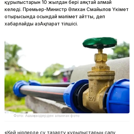
құрылыстарын 10 жылдан бері аяқтай алмай
келеді. Премьер-Министр Әлихан Смайылов Үкімет
отырысында осындай мәлімет айтты, деп
хабарлайды ҚазАқпарат тілшісі.
Фото: Ашық көздерден алынған фото
«Кей өңірлерде су тазарту құрылыстарын салу