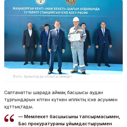
Фото: Қызылорда облысы әкімдігі
Салтанатты шарада аймақ басшысы аудан
тұрғындарын көптен күткен игіліктің іске асуымен
құттықтады.
— Мемлекет басшысының тапсырмасымен,
Бас прокуратураның ұйымдастыруымен