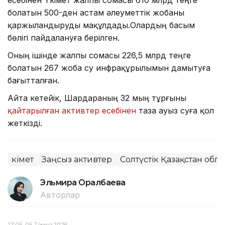
болатын 500-ден астам әлеуметтік жобаны
қаржыландыруды мақұлдады.Олардың басым
бөлігі пайдалануға берілген.
Оның ішінде жалпы сомасы 226,5 млрд теңге
болатын 267 жоба су инфрақұрылымын дамытуға
бағытталған.
Айта кетейік, Шардараның 32 мың тұрғыны
қайтарылған активтер есебінен
таза ауыз суға қол
жеткізді.
Үкімет
Заңсыз активтер
Солтүстік Қазақстан обл
Эльмира Оралбаева
Авторлар
17:05, 05 Тамыз 2026