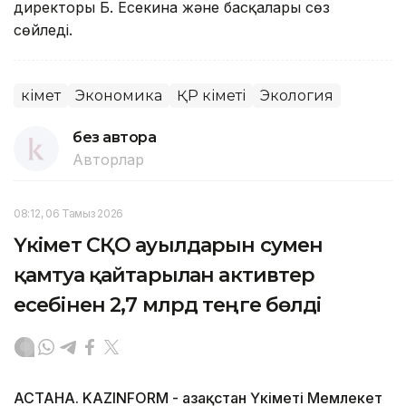
директоры Б. Есекина және басқалары сөз
сөйледі.
Үкімет
Экономика
ҚР Үкіметі
Экология
без автора
Авторлар
08:12, 06 Тамыз 2026
Үкімет СҚО ауылдарын сумен
қамтуға қайтарылған активтер
есебінен 2,7 млрд теңге бөлді
АСТАНА. KAZINFORM - Қазақстан Үкіметі Мемлекет