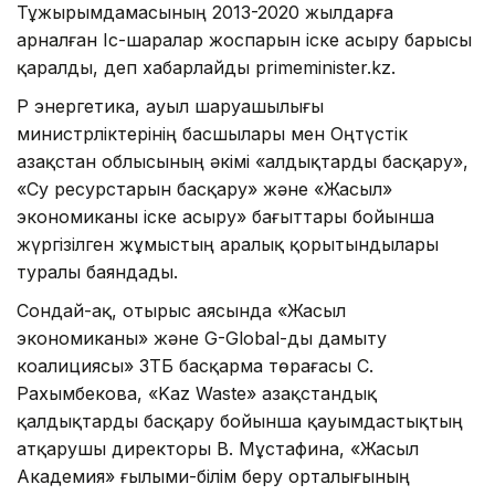
Тұжырымдамасының 2013-2020 жылдарға
арналған Іс-шаралар жоспарын іске асыру барысы
қаралды, деп хабарлайды primeminister.kz.
ҚР энергетика, ауыл шаруашылығы
министрліктерінің басшылары мен Оңтүстік
Қазақстан облысының әкімі «Қалдықтарды басқару»,
«Су ресурстарын басқару» және «Жасыл»
экономиканы іске асыру» бағыттары бойынша
жүргізілген жұмыстың аралық қорытындылары
туралы баяндады.
Сондай-ақ, отырыс аясында «Жасыл
экономиканы» және G-Global-ды дамыту
коалициясы» ЗТБ басқарма төрағасы С.
Рахымбекова, «Kaz Waste» Қазақстандық
қалдықтарды басқару бойынша қауымдастықтың
атқарушы директоры В. Мұстафина, «Жасыл
Академия» ғылыми-білім беру орталығының