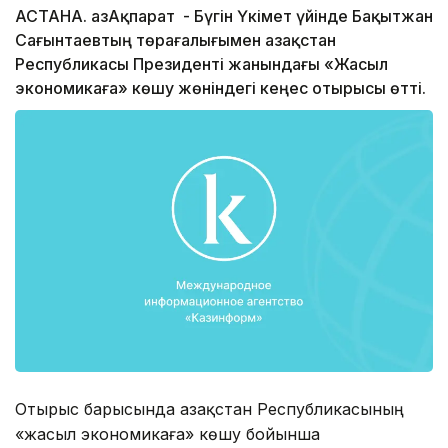
АСТАНА. ҚазАқпарат - Бүгін Үкімет үйінде Бақытжан
Сағынтаевтың төрағалығымен Қазақстан
Республикасы Президенті жанындағы «Жасыл
экономикаға» көшу жөніндегі кеңес отырысы өтті.
Отырыс барысында Қазақстан Республикасының
«жасыл экономикаға» көшу бойынша