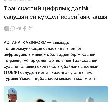
Транскаспий цифрлық дәлізін
салудың ең күрделі кезеңі аяқталды
АСТАНА. KAZINFORM — Елімізде
телекоммуникация саласындағы ең ірі
инфрақұрылымдық жобалардың бірі – Каспий
теңізінің түбі арқылы тартылатын Транскаспий
суасты талшықты-оптикалық байланыс желісін
(ТОБЖ) салудың негізгі кезеңі аяқталды. Бұл
туралы Үкіметтің баспасөз қызметі мәлім етті.