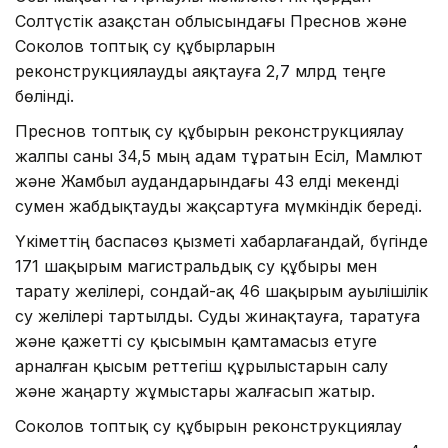
Солтүстік Қазақстан облысындағы Преснов және
Соколов топтық су құбырларын
реконструкциялауды аяқтауға 2,7 млрд теңге
бөлінді.
Преснов топтық су құбырын реконструкциялау
жалпы саны 34,5 мың адам тұратын Есіл, Мамлют
және Жамбыл аудандарындағы 43 елді мекенді
сумен жабдықтауды жақсартуға мүмкіндік береді.
Үкіметтің баспасөз қызметі хабарлағандай, бүгінде
171 шақырым магистральдық су құбыры мен
тарату желілері, сондай-ақ 46 шақырым ауылішілік
су желілері тартылды. Суды жинақтауға, таратуға
және қажетті су қысымын қамтамасыз етуге
арналған қысым реттегіш құрылыстарын салу
және жаңарту жұмыстары жалғасып жатыр.
Соколов топтық су құбырын реконструкциялау