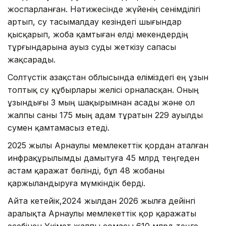
жоспарланған. Нәтижесінде жүйенің сенімділігі
артып, су тасымалдау кезіндегі шығындар
қысқарып, жоба қамтыған елді мекендердің
тұрғындарына ауыз суды жеткізу сапасы
жақсарады.
Солтүстік Қазақстан облысында еліміздегі ең ұзын
топтық су құбырлары желісі орналасқан. Оның
ұзындығы 3 мың шақырымнан асады және ол
жалпы саны 175 мың адам тұратын 229 ауылды
сумен қамтамасыз етеді.
2025 жылы Арнаулы мемлекеттік қордан аталған
инфрақұрылымды дамытуға 45 млрд теңгеден
астам қаражат бөлінді, бұл 48 жобаны
қаржыландыруға мүмкіндік берді.
Айта кетейік,2024 жылдан 2026 жылға дейінгі
аралықта Арнаулы мемлекеттік қор қаражаты
есебінен Үкімет жалпы сомасы 610 млрд теңге