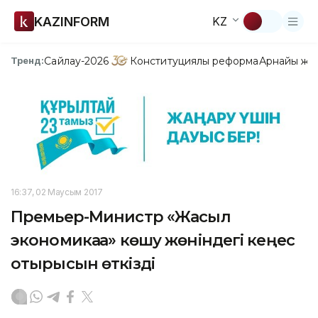
KAZINFORM
KZ
Сайлау-2026
Конституциялық реформа
Арнайы жо
Тренд:
16:37, 02 Маусым 2017
Премьер-Министр «Жасыл
экономикаға» көшу жөніндегі кеңес
отырысын өткізді