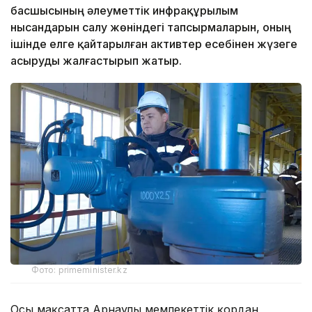
басшысының әлеуметтік инфрақұрылым
нысандарын салу жөніндегі тапсырмаларын, оның
ішінде елге қайтарылған активтер есебінен жүзеге
асыруды жалғастырып жатыр.
Фото: primeminister.kz
Осы мақсатта Арнаулы мемлекеттік қордан