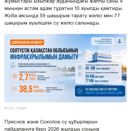
жұмыстары Қызылжар ауданындағы жалпы саны 4
мыңнан астам адам тұратын 10 ауылды қамтиды.
Жоба аясында 59 шақырым тарату желісі мен 77
шақырым ауылішілік су желісі салынады.
Фото: Үкімет
Преснов және Соколов су құбырларын
пайдалануға беру 2026 жылдың соңына