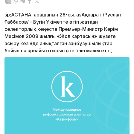
sp;АСТАНА. Қарашаның 26-сы. ҚазАқпарат /Руслан
Ғаббасов/ - Бүгін Үкіметте өтіп жатқан
селекторлық кеңесте Премьер-Министр Кәрім
Мәсімов 2009 жылғы «Жол картасын» жүзеге
асыру кезінде анықталған заңбұзушылықтар
бойынша арнайы отырыс өтетінін мәлім етті,