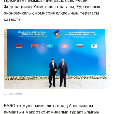
Президент Әкімшілігінің басшысы, Ресей
Федерациясы Үкіметінің төрағасы, Еуразиялық
экономикалық комиссия алқасының төрағасы
қатысты.
Фото: Үкімет
ЕАЭО-ға мүше мемлекеттердің басшылары
аймақтың макроэкономикалық тұрақтылығын