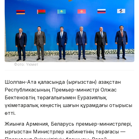
Фото: Үкімет
Шолпан-Ата қаласында (Қырғызстан) Қазақстан
Республикасының Премьер-министрі Олжас
Бектеновтің төрағалығымен Еуразиялық
үкіметаралық кеңестің шағын құрамдағы отырысы
өтті.
Жиынға Армения, Беларусь премьер-министрлері,
Қырғызстан Министрлер кабинетінің төрағасы —