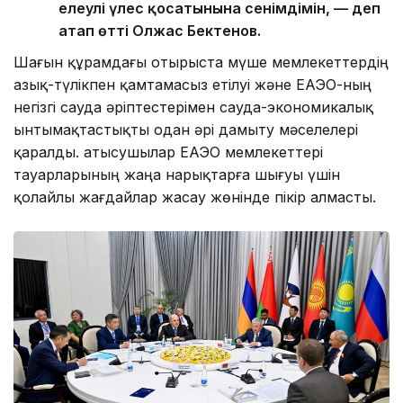
елеулі үлес қосатынына сенімдімін, — деп
атап өтті Олжас Бектенов.
Шағын құрамдағы отырыста мүше мемлекеттердің
азық-түлікпен қамтамасыз етілуі және ЕАЭО-ның
негізгі сауда әріптестерімен сауда-экономикалық
ынтымақтастықты одан әрі дамыту мәселелері
қаралды. Қатысушылар ЕАЭО мемлекеттері
тауарларының жаңа нарықтарға шығуы үшін
қолайлы жағдайлар жасау жөнінде пікір алмасты.