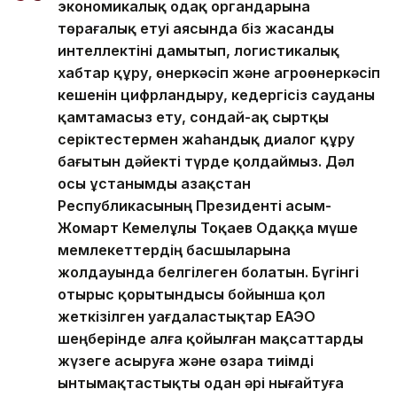
экономикалық одақ органдарына
төрағалық етуі аясында біз жасанды
интеллектіні дамытып, логистикалық
хабтар құру, өнеркәсіп және агроөнеркәсіп
кешенін цифрландыру, кедергісіз сауданы
қамтамасыз ету, сондай-ақ сыртқы
серіктестермен жаһандық диалог құру
бағытын дәйекті түрде қолдаймыз. Дәл
осы ұстанымды Қазақстан
Республикасының Президенті Қасым-
Жомарт Кемелұлы Тоқаев Одаққа мүше
мемлекеттердің басшыларына
жолдауында белгілеген болатын. Бүгінгі
отырыс қорытындысы бойынша қол
жеткізілген уағдаластықтар ЕАЭО
шеңберінде алға қойылған мақсаттарды
жүзеге асыруға және өзара тиімді
ынтымақтастықты одан әрі нығайтуға