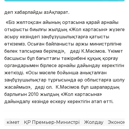
деп хабарлайды ҚазАқпарат.
«Біз желтоқсан айының ортасына қарай арнайы
отырысты биылғы жылдың «Жол картасын» жүзеге
асыру кезіндегі заңбұзушылықтарға қатысты
өткіземіз. Осыған байланысты Қаржы министрлігіне
бөлек тапсырма беріледі», деді К.Мәсімов. Үкімет
басшысы бұл бағыттағы тәжірибені құқық қорғау
органдарымен бірлесе арнайы дайындау керектігін
жеткізді. «Осы мәселе бойынша анықталған
заңбұзушылықтар тұрғысында әр облыстарға шолу
жасаймыз», деді ол. К.Мәсімов бұл шаралардың
барлығын 2010 жылдың «Жол картасына»
дайындалу кезінде ескеру керектігін атап өтті.
Үкімет
ҚР Премьер-Министрі
Жолдау
Эконом