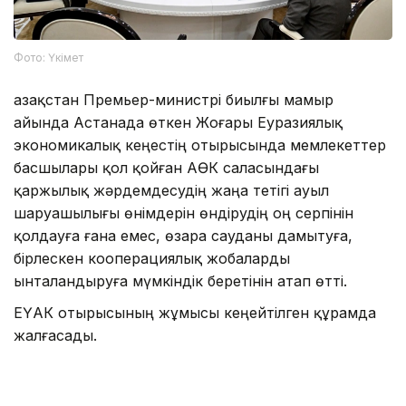
Фото: Үкімет
Қазақстан Премьер-министрі биылғы мамыр
айында Астанада өткен Жоғары Еуразиялық
экономикалық кеңестің отырысында мемлекеттер
басшылары қол қойған АӨК саласындағы
қаржылық жәрдемдесудің жаңа тетігі ауыл
шаруашылығы өнімдерін өндірудің оң серпінін
қолдауға ғана емес, өзара сауданы дамытуға,
бірлескен кооперациялық жобаларды
ынталандыруға мүмкіндік беретінін атап өтті.
ЕҮАК отырысының жұмысы кеңейтілген құрамда
жалғасады.
Айта кетелік Қазақстан ЕАЭО-ның бірыңғай
цифрлық аккредиттеу кеңістігін қалыптастыруды