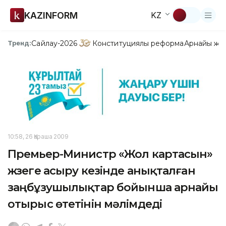
KAZINFORM
KZ
Сайлау-2026
Конституциялық реформа
Арнайы жо
Тренд:
10:58, 26 Қараша 2009
Премьер-Министр «Жол картасын»
жүзеге асыру кезінде анықталған
заңбұзушылықтар бойынша арнайы
отырыс өтетінін мәлімдеді