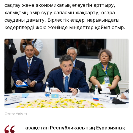
сақтау және экономикалық әлеуетін арттыру,
халықтың өмір сүру сапасын жақсарту, өзара
сауданы дамыту, Бірлестік елдері нарығындағы
кедергілерді жою жөнінде міндеттер қойып отыр.
Фото: Үкімет
— Қазақстан Республикасының Еуразиялық