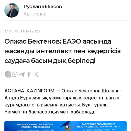
Руслан Ғаббасов
Авторлар
17:03, 06 Тамыз 2026
Олжас Бектенов: ЕАЭО аясында
жасанды интеллект пен кедергісіз
саудаға басымдық беріледі
АСТАНА. KAZINFORM — Олжас Бектенов Шолпан-
Атада Еуразиялық үкіметаралық кеңестің шағын
құрамдағы отырысына қатысты. Бұл туралы
Үкіметтің баспасөз қызметі хабарлады.