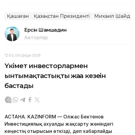
Қашаған
Қазақстан Президенті
Михаил Шайдо
Ерсiн Шамшадин
Авторлар
12:03, 09 Шілде 2026
Үкімет инвесторлармен
ынтымақтастықтың жаңа кезеңін
бастады
АСТАНА. KAZINFORM — Олжас Бектенов
Инвестициялық ахуалды жақсарту жөніндегі
кеңестің отырысын өткізді, деп хабарлайды