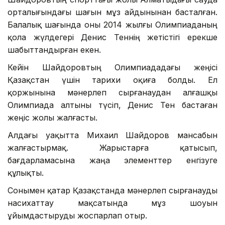
орталығындағы шағын мұз айдынынан басталған.
Балалық шағында оны 2014 жылғы Олимпиаданың
қола жүлдегері Денис Теннің жетістігі ерекше
шабыттандырған екен.
Кейін Шайдоровтың Олимпиададағы жеңісі
Қазақстан үшін тарихи оқиға болды. Ел
қоржынына мәнерлеп сырғанаудан алғашқы
Олимпиада алтыны түсіп, Денис Тен бастаған
жеңіс жолы жалғасты.
Алдағы уақытта Михаил Шайдоров мансабын
жалғастырмақ. Жарыстарға қатысып,
бағдарламасына жаңа элементтер енгізуге
құлықты.
Сонымен қатар Қазақстанда мәнерлеп сырғанауды
насихаттау мақсатында мұз шоуын
ұйымдастыруды жоспарлап отыр.