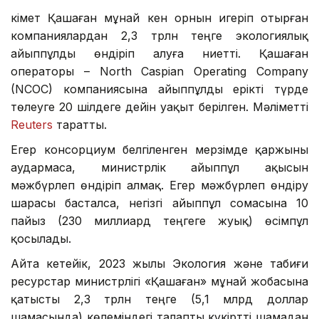
Үкімет Қашаған мұнай кен орнын игеріп отырған
компаниялардан 2,3 трлн теңге экологиялық
айыппұлды өндіріп алуға ниетті. Қашаған
операторы – North Caspian Operating Company
(NCOC) компаниясына айыппұлды ерікті түрде
төлеуге 20 шілдеге дейін уақыт берілген. Мәліметті
Reuters
таратты.
Егер консорциум белгіленген мерзімде қаржыны
аудармаса, министрлік айыппұл ақысын
мәжбүрлеп өндіріп алмақ. Егер мәжбүрлеп өндіру
шарасы басталса, негізгі айыппұл сомасына 10
пайыз (230 миллиард теңгеге жуық) өсімпұл
қосылады.
Айта кетейік, 2023 жылы Экология және табиғи
ресурстар министрлігі «Қашаған» мұнай жобасына
қатысты 2,3 трлн теңге (5,1 млрд доллар
шамасында) көлеміндегі талапты күкіртті шамадан