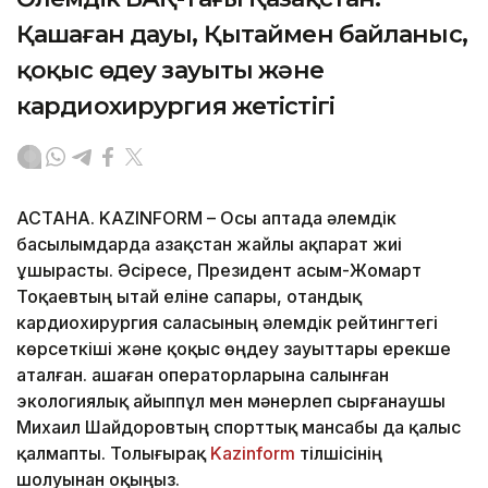
Қашаған дауы, Қытаймен байланыс,
қоқыс өңдеу зауыты және
кардиохирургия жетістігі
АСТАНА. KAZINFORM – Осы аптада әлемдік
басылымдарда Қазақстан жайлы ақпарат жиі
ұшырасты. Әсіресе, Президент Қасым-Жомарт
Тоқаевтың Қытай еліне сапары, отандық
кардиохирургия саласының әлемдік рейтингтегі
көрсеткіші және қоқыс өңдеу зауыттары ерекше
аталған. Қашаған операторларына салынған
экологиялық айыппұл мен мәнерлеп сырғанаушы
Михаил Шайдоровтың спорттық мансабы да қалыс
қалмапты. Толығырақ
Kazinform
тілшісінің
шолуынан оқыңыз.