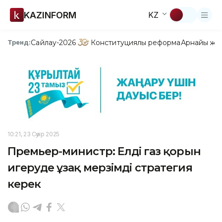
KAZINFORM
KZ
Сайлау-2026
Конституциялық реформа
Арнайы жо
Тренд:
10:21, 23 Сәуір 2025
Премьер-министр: Елдің газ қорын
игеруде ұзақ мерзімді стратегия
керек