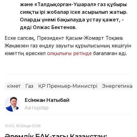
және «Талдықорған-Үшарал» газ құбыры
сияқты ірі жобалар іске асырылып жатыр.
Оларды үнемі бақылауда ұстау қажет, -
деді Олжас Бектенов.
Еске салсақ, Президент Қасым-Жомарт Тоқаев
Жаңаөзен газ өңдеу зауыты құрылысының кешігуін
Үкіметтің өрескел
олқылығы ретінде
бағалаған еді.
Үкімет
Газ
ҚР Премьер-Министрі
Энергетика
Есімжан Нақтыбай
Авторлар
10:00, 18 Шілде 2026
Әлемдік БАҚ-тағы Қазақстан: