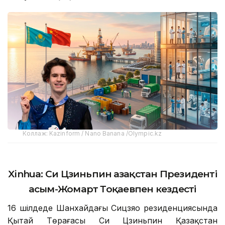
Коллаж: Kazinform / Nano Banana /Olympic.kz
Xinhua:
Си Цзиньпин Қазақстан Президенті
Қасым-Жомарт Тоқаевпен кездесті
16 шілдеде Шанхайдағы Сицзяо резиденциясында
Қытай Төрағасы Си Цзиньпин Қазақстан