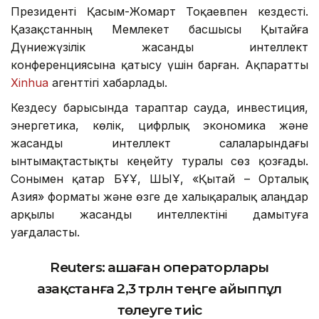
Президенті Қасым-Жомарт Тоқаевпен кездесті.
Қазақстанның Мемлекет басшысы Қытайға
Дүниежүзілік жасанды интеллект
конференциясына қатысу үшін барған. Ақпаратты
Xinhua
агенттігі хабарлады.
Кездесу барысында тараптар сауда, инвестиция,
энергетика, көлік, цифрлық экономика және
жасанды интеллект салаларындағы
ынтымақтастықты кеңейту туралы сөз қозғады.
Сонымен қатар БҰҰ, ШЫҰ, «Қытай – Орталық
Азия» форматы және өзге де халықаралық алаңдар
арқылы жасанды интеллектіні дамытуға
уағдаласты.
Reuters:
Қашаған операторлары
Қазақстанға 2,3 трлн теңге айыппұл
төлеуге тиіс