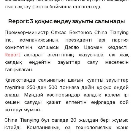
тыс сақтау фактісі бойынша енгізген еді.
Report: 3 қоқыс өңдеу зауыты салынады
Премьер-министр Олжас Бектенов China Tianying
Inc. компаниясының президенті әрі партия
комитетінің хатшысы Дэбяо Цаомен кездесті.
Report
ақпарат агенттігінің жазуынша, екі жақ
қалдық өңдейтін зауыттар салу мәселесін
талқылаған.
Қазақстанда салынатын шағын қуатты зауыттар
тәулігіне 250-ден 500 тоннаға дейін қоқыс өңдей
алады. Мұндай кәсіпорындар қалдық көлемі ірі
кешен салуды қажет етпейтін өңірлерде бой
көтеруі мүмкін.
China Tianying бұл салада 20 жылдан бері жұмыс
істейді. Компанияның өз технологиялық және