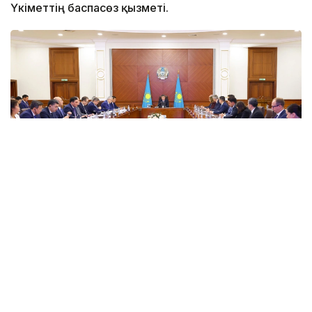
Үкіметтің баспасөз қызметі.
Фото: Үкімет
Премьер-министр Олжас Бектеновтің
төрағалығымен өткен Инвестициялық ахуалды
жақсарту жөніндегі кеңестің отырысында
Қазақстан Үкіметі мен халықаралық іскер топтар
арасындағы өзара іс-қимылды нығайту мәселелері