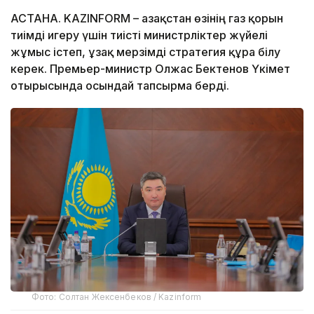
АСТАНА. KAZINFORM – Қазақстан өзінің газ қорын
тиімді игеру үшін тиісті министрліктер жүйелі
жұмыс істеп, ұзақ мерзімді стратегия құра білу
керек. Премьер-министр Олжас Бектенов Үкімет
отырысында осындай тапсырма берді.
Фото: Солтан Жексенбеков / Kazinform