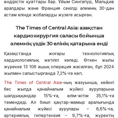
өндірістік қуаттары бар. Ұйым Сингапур, Мальдив
аралдары және Франция секілді әлемнің 30-дан
астам елінде жобаларды жүзеге асырған.
The Times of Central Asia:
Қазақстан
кардиохирургия саласы бойынша
әлемнің үздік 30 елінің қатарына енді
Қазақстанда жоғары технологиялық
кардиологиялық жетіліп келеді. Өткен жылы
жүрекке 13 106 ашық операция жасалған, бұл 2024
жылмен салыстырғанда 7,2%-ға көп.
The Times of Central Asia
-ның жазуынша, кейінгі
бес жылда қанайналым жүйесі ауруларына
шалдыққандар 15%-ға, өлім-жітім 35,1%-ға
төмендеді. Ал биыл қаңтар-мамыр аралығында
қанайналым жүйесі аурулары – 6,6%-ға,
артериялық гипертензия – 9,7%-ға, жүректің