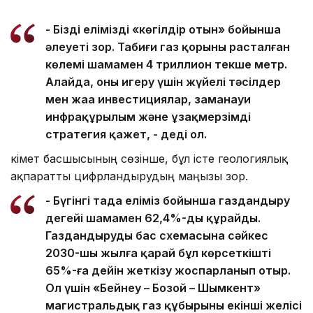
- Біздің еліміздің «көгілдір отын» бойынша
әлеуеті зор. Табиғи газ қорының расталған
көлемі шамамен 4 триллион текше метр.
Алайда, оны игеру үшін жүйелі тәсілдер
мен жаңа инвестициялар, заманауи
инфрақұрылым және ұзақмерзімді
стратегия қажет, - деді ол.
Үкімет басшысының сөзінше, бұл істе геологиялық
ақпаратты цифрландырудың маңызы зор.
- Бүгінгі таңда еліміз бойынша газдандыру
деңгейі шамамен 62,4%-ды құрайды.
Газдандырудың бас схемасына сәйкес
2030-шы жылға қарай бұл көрсеткішті
65%-ға дейін жеткізу жоспарланып отыр.
Ол үшін «Бейнеу – Бозой – Шымкент»
магистральдық газ құбырының екінші желісі