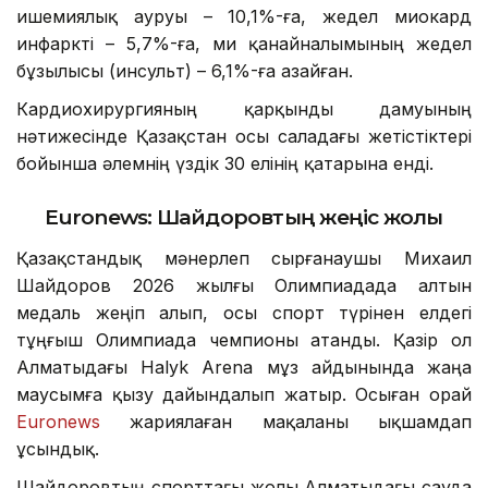
ишемиялық ауруы – 10,1%-ға, жедел миокард
инфаркті – 5,7%-ға, ми қанайналымының жедел
бұзылысы (инсульт) – 6,1%-ға азайған.
Кардиохирургияның қарқынды дамуының
нәтижесінде Қазақстан осы саладағы жетістіктері
бойынша әлемнің үздік 30 елінің қатарына енді.
Euronews: Шайдоровтың жеңіс жолы
Қазақстандық мәнерлеп сырғанаушы Михаил
Шайдоров 2026 жылғы Олимпиадада алтын
медаль жеңіп алып, осы спорт түрінен елдегі
тұңғыш Олимпиада чемпионы атанды. Қазір ол
Алматыдағы Halyk Arena мұз айдынында жаңа
маусымға қызу дайындалып жатыр. Осыған орай
Euronews
жариялаған мақаланы ықшамдап
ұсындық.
Шайдоровтың спорттағы жолы Алматыдағы сауда