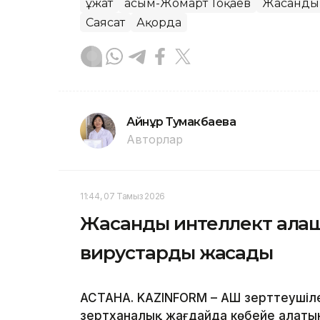
Құжат
Қасым-Жомарт Тоқаев
Жасанды 
Саясат
Ақорда
Айнұр Тумакбаева
Авторлар
11:44, 07 Тамыз 2026
Жасанды интеллект алға
вирустарды жасады
АСТАНА. KAZINFORM – АҚШ зерттеушіл
зертханалық жағдайда көбейе алаты