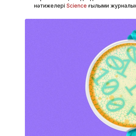
нәтижелері
Science
ғылыми журналын