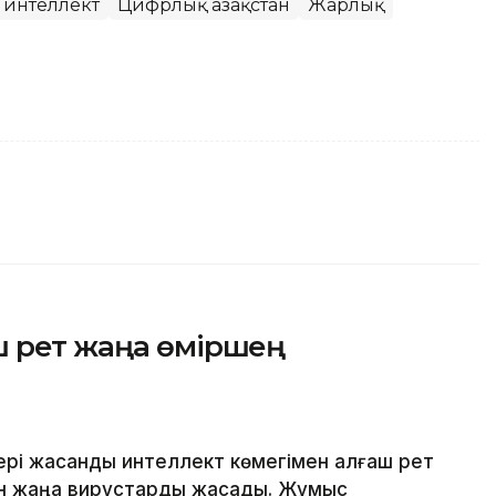
интеллект
Цифрлық Қазақстан
Жарлық
ш рет жаңа өміршең
ері жасанды интеллект көмегімен алғаш рет
н жаңа вирустарды жасады. Жұмыс