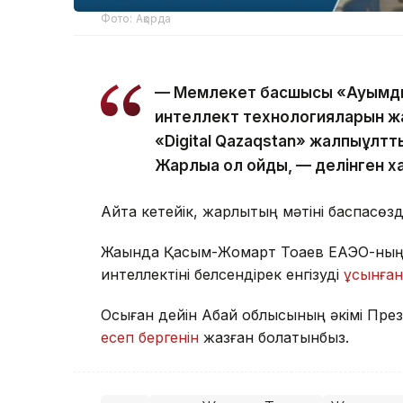
Фото: Ақорда
— Мемлекет басшысы «Ауқымд
интеллект технологияларын жап
«Digital Qazaqstan» жалпыұлтт
Жарлыққа қол қойды, — делінген 
Айта кетейік, жарлықтың мәтіні баспасөз
Жақында Қасым-Жомарт Тоқаев ЕАЭО-ның
интеллектіні белсендірек енгізуді
ұсынған 
Осыған дейін Абай облысының әкімі Пре
есеп бергенін
жазған болатынбыз.