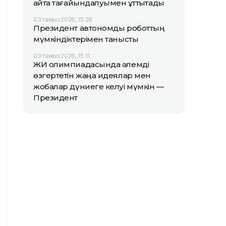
қайта тағайындалуымен құттықтады
03 тамыз 2026, 15:28
Президент автономды роботтың
мүмкіндіктерімен танысты
03 тамыз 2026, 15:11
ЖИ олимпиадасында әлемді
өзгертетін жаңа идеялар мен
жобалар дүниеге келуі мүмкін —
Президент