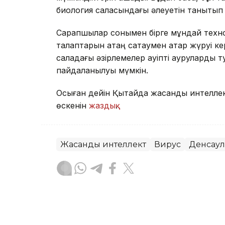
биология саласындағы әлеуетін танытып
Сарапшылар сонымен бірге мұндай технол
талаптарын қатаң сақтаумен қатар жүруі ке
саладағы әзірлемелер қауіпті ауруларды
пайдаланылуы мүмкін.
Осыған дейін Қытайда жасанды интелле
өскенін
жаздық
.
Жасанды интеллект
Вирус
Денсау
Зарина Туғанбаева