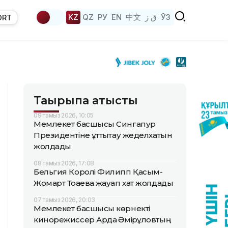
KZ
QZ
РУ
EN
中文
ق ز
ЎЗ
ORT
Тақырыпқа қатысты
09 тамыз 2026, 10:05
Мемлекет басшысы Сингапур
Президентіне құттықтау жеделхатын
жолдады
08 тамыз 2026, 17:08
Бельгия Королі Филипп Қасым-
Жомарт Тоқаевқа жауап хат жолдады
07 тамыз 2026, 20:03
Мемлекет басшысы көрнекті
кинорежиссер Ардақ Әмірқұловтың