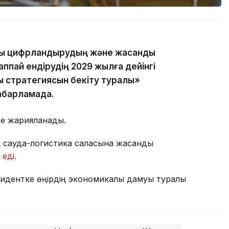
ы цифрландырудың және жасанды
пай ендірудің 2029 жылға дейінгі
ық стратегиясын бекіту туралы»
хабарламада.
де жарияланады.
 сауда-логистика саласына жасанды
еді.
зидентке өңірдің экономикалық дамуы туралы