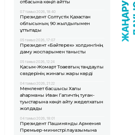
отбасына көңіл айтты
07 тамыз 2026, 18:40
Президент Солтүстік Қазақстан
облысының 90 жылдығымен
құттықтады
05 тамыз 2026, 17:07
Президент «Бәйтерек» холдингінің
даму жоспарымен танысты
05 тамыз 2026, 12:24
Қасым-Жомарт Тоқаевтың таңдаулы
сөздерінің жинағы жарық көрді
04 тамыз 2026, 21:22
Мемлекет басшысы Халық
қаһарманы Иван Гапичтің туған-
туыстарына көңіл айту жеделхатын
жолдады
04 тамыз 2026, 18:01
Президент Пашинянды Армения
Премьер-министрі лауазымына