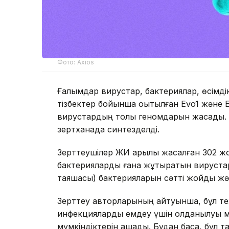
Фото: Axios
Ғалымдар вирустар, бактериялар, өсімді
тізбектер бойынша оқытылған Evo1 және 
вирустардың толық геномдарын жасады. 
зертханада синтезделді.
Зерттеушілер ЖИ арқылы жасалған 302 ж
бактерияларды ғана жұқтыратын вирустар 
таяқшасы) бактерияларын сәтті жойды жән
Зерттеу авторларының айтуынша, бұл тех
инфекцияларды емдеу үшін қолданылуы м
мүмкіндіктерін ашады. Бұдан басқа, бұл 