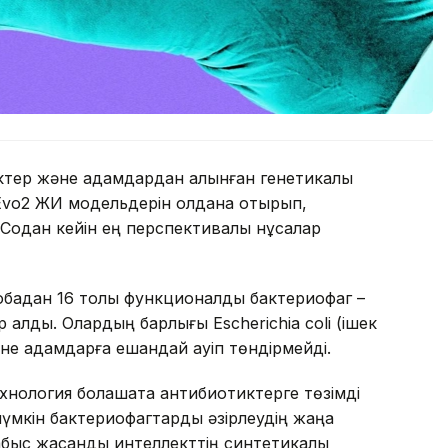
ктер және адамдардан алынған генетикалық
Evo2 ЖИ модельдерін қолдана отырып,
Содан кейін ең перспективалы нұсқалар
обадан 16 толық функционалды бактериофаг –
алды. Олардың барлығы Escherichia coli (ішек
е адамдарға ешқандай қауіп төндірмейді.
нология болашақта антибиотиктерге төзімді
үмкін бактериофагтарды әзірлеудің жаңа
табыс жасанды интеллекттің синтетикалық