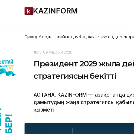
KAZINFORM
Ақорда
Тағайындау
Заң және тәртіп
Дерекқор
Тренд:
18:15, 09 Маусым 2026
Президент 2029 жылға дейі
стратегиясын бекітті
АСТАНА. KAZINFORM — Қазақстанда ц
дамытудың жаңа стратегиясы қабыл
қызметі.