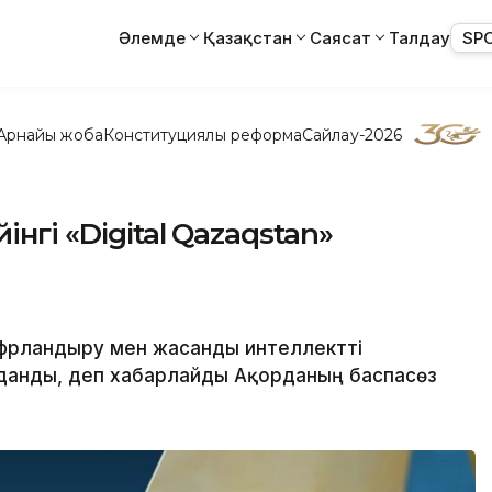
Әлемде
Қазақстан
Саясат
Талдау
SP
Арнайы жоба
Конституциялық реформа
Сайлау-2026
нгі «Digital Qazaqstan»
ифрландыру мен жасанды интеллектті
данды, деп хабарлайды Ақорданың баспасөз