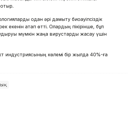
 отыр.
огияларды одан әрі дамыту биоқауіпсіздік
рек екенін атап өтті. Олардың пікірінше, бұл
 тудыруы мүмкін жаңа вирустарды жасау үшін
кт индустриясының көлемі бір жылда 40%-ға
лық