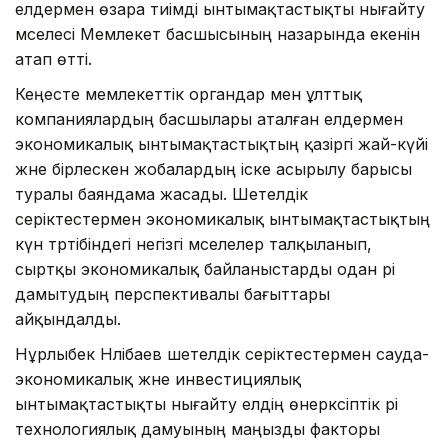
елдермен өзара тиімді ынтымақтастықты нығайту
мәселесі Мемлекет басшысының назарында екенін
атап өтті.
Кеңесте мемлекеттік органдар мен ұлттық
компаниялардың басшылары аталған елдермен
экономикалық ынтымақтастықтың қазіргі жай-күйі
және бірлескен жобалардың іске асырылу барысы
туралы баяндама жасады. Шетелдік
серіктестермен экономикалық ынтымақтастықтың
күн тәртібіндегі негізгі мәселелер талқыланып,
сыртқы экономикалық байланыстарды одан әрі
дамытудың перспективалы бағыттары
айқындалды.
Нұрлыбек Нәлібаев шетелдік серіктестермен сауда-
экономикалық және инвестициялық
ынтымақтастықты нығайту елдің өнеркәсіптік әрі
технологиялық дамуының маңызды факторы