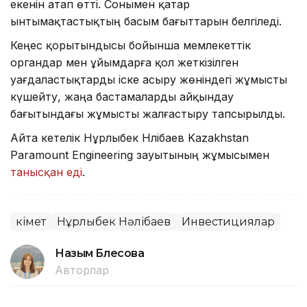
екенін атап өтті. Сонымен қатар
ынтымақтастықтың басым бағыттарын белгіледі.
Кеңес қорытындысы бойынша мемлекеттік
органдар мен ұйымдарға қол жеткізілген
уағдаластықтарды іске асыру жөніндегі жұмысты
күшейту, жаңа бастамаларды айқындау
бағытындағы жұмысты жалғастыру тапсырылды.
Айта кетелік Нұрлыбек Нәлібаев Kazakhstan
Paramount Engineering зауытының жұмысымен
танысқан еді
.
Үкімет
Нұрлыбек Нәлібаев
Инвестициялар
Назым Бөлесова
Авторлар