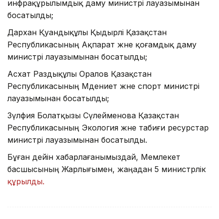
инфрақұрылымдық даму министрі лауазымынан
босатылды;
Дархан Қуандықұлы Қыдырәлі Қазақстан
Республикасының Ақпарат және қоғамдық даму
министрі лауазымынан босатылды;
Асхат Раздықұлы Оралов Қазақстан
Республикасының Мәдениет және спорт министрі
лауазымынан босатылды;
Зүлфия Болатқызы Сүлейменова Қазақстан
Республикасының Экология және табиғи ресурстар
министрі лауазымынан босатылды.
Бұған дейін хабарлағанымыздай, Мемлекет
басшысының Жарлығымен, жаңадан 5 министрлік
құрылды.