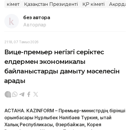
Үкімет
Қазақстан Президенті
ҚР Үкіметі
Ақорда
без автора
Авторлар
21:18, 07 Тамыз 2026
Вице-премьер негізгі серіктес
елдермен экономикалық
байланыстарды дамыту мәселесін
қарады
АСТАНА. KAZINFORM – Премьер-министрдің бірінші
орынбасары Нұрлыбек Нәлібаев Түркия, Қытай
Халық Республикасы, Әзербайжан, Корея