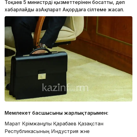
Тоқаев 5 министрді қызметтерінен босатты, деп
хабарлайды ҚазАқпарат Ақордаға сілтеме жасап.
Мемлекет басшысының жарлықтарымен:
Марат Кәрімжанұлы Қарабаев Қазақстан
Республикасының Индустрия және