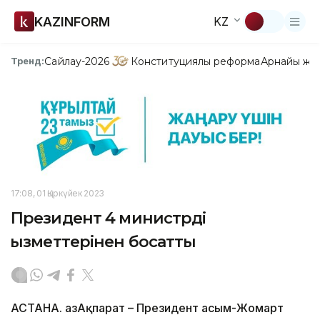
KAZINFORM
KZ
Сайлау-2026
Конституциялық реформа
Арнайы жо
Тренд:
17:08, 01 Қыркүйек 2023
Президент 4 министрді
қызметтерінен босатты
АСТАНА. ҚазАқпарат – Президент Қасым-Жомарт