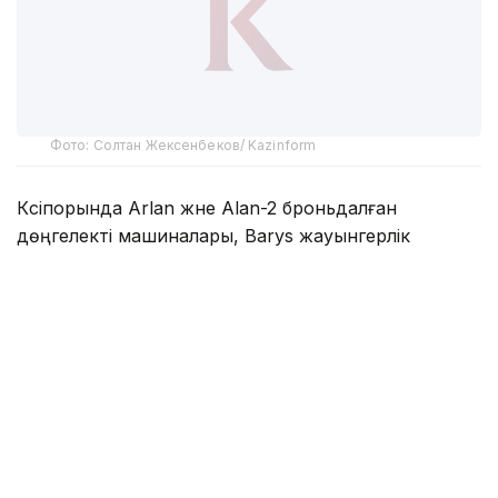
Фото: Солтан Жексенбеков/ Kazinform
Кәсіпорында Arlan және Alan-2 броньдалған
дөңгелекті машиналары, Barys жауынгерлік
броньды көлігінің 4×4, 6×6 және 8×8 өлшеміндегі
модельдері, сондай-ақ, жүзетін әрі дөңгелекті
Terrex-Barys-A 8×8 платформасы шығарылады.