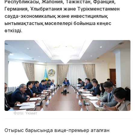
Республикасы, Жапония, Тәжікстан, Франция,
Германия, Ұлыбритания және Түрікменстанмен
сауда-экономикалық және инвестициялық
ынтымақтастық мәселелері бойынша кеңес
өткізді.
Фото: Үкімет
Отырыс барысында вице-премьер аталған