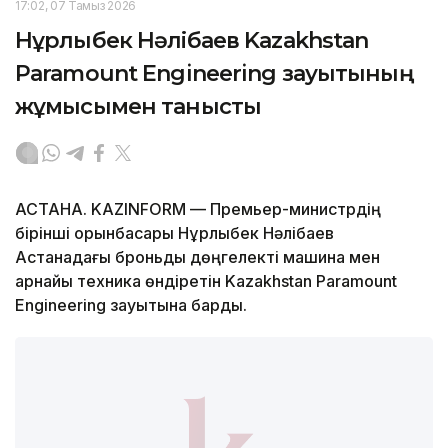
17:02, 07 Тамыз 2026
Нұрлыбек Нәлібаев Kazakhstan
Paramount Engineering зауытының
жұмысымен танысты
АСТАНА. KAZINFORM — Премьер-министрдің
бірінші орынбасары Нұрлыбек Нәлібаев
Астанадағы броньды дөңгелекті машина мен
арнайы техника өндіретін Kazakhstan Paramount
Engineering зауытына барды.