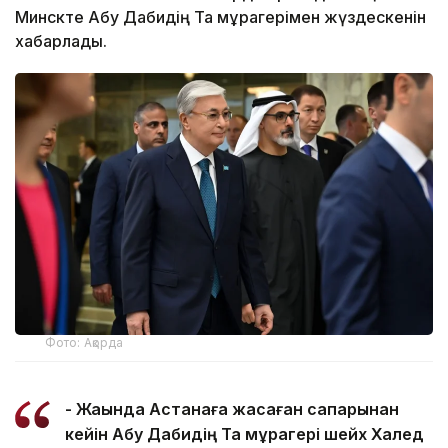
Минскте Абу Дабидің Тақ мұрагерімен жүздескенін
хабарлады.
Фото: Ақорда
- Жақында Астанаға жасаған сапарынан
кейін Абу Дабидің Тақ мұрагері шейх Халед