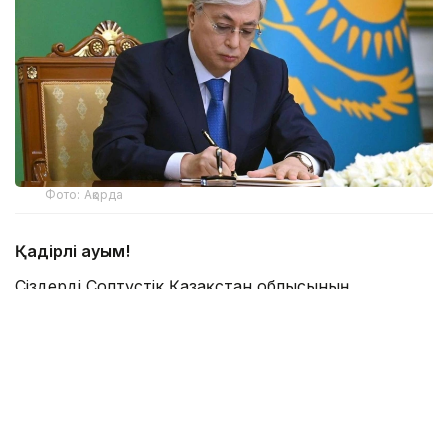
Фото: Ақорда
Қадірлі қауым!
Сіздерді Солтүстік Қазақстан облысының
құрылғанына 90 жыл толуымен шын жүректен
құттықтаймын!
Осы уақыт ішінде Қызылжар өңірі дамудың даңғыл
жолынан өтіп, шежірелі өлкеге айналды.
Қазіргі таңда Солтүстік Қазақстан еліміздің