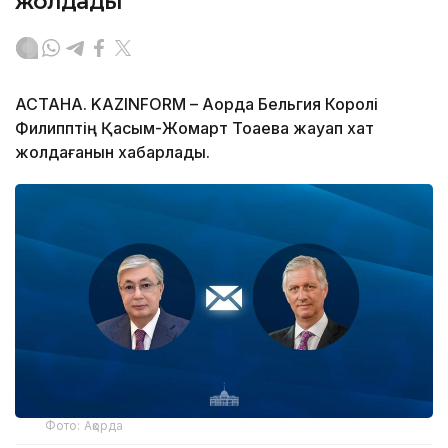
жолдады
АСТАНА. KAZINFORM – Ақорда Бельгия Королі
Филипптің Қасым-Жомарт Тоқаевқа жауап хат
жолдағанын хабарлады.
Фото: Ақорда