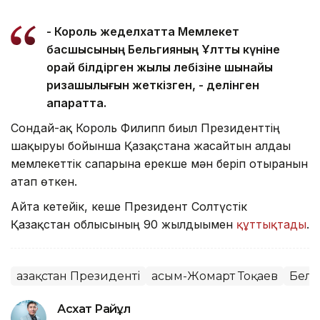
- Король жеделхатта Мемлекет
басшысының Бельгияның Ұлттық күніне
орай білдірген жылы лебізіне шынайы
ризашылығын жеткізген, - делінген
ақпаратта.
Сондай-ақ Король Филипп биыл Президенттің
шақыруы бойынша Қазақстанға жасайтын алдағы
мемлекеттік сапарына ерекше мән беріп отырғанын
атап өткен.
Айта кетейік, кеше Президент Солтүстік
Қазақстан облысының 90 жылдығымен
құттықтады
.
Қазақстан Президенті
Қасым-Жомарт Тоқаев
Бель
Асхат Райқұл