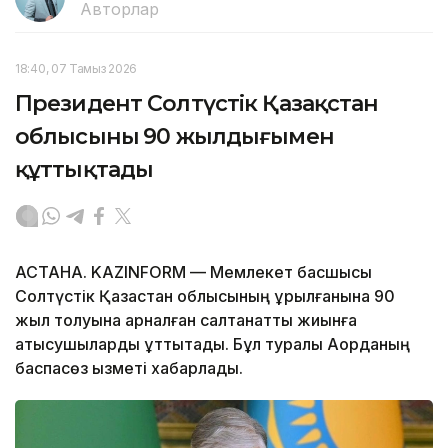
Авторлар
18:40, 07 Тамыз 2026
Президент Солтүстік Қазақстан
облысының 90 жылдығымен
құттықтады
АСТАНА. KAZINFORM — Мемлекет басшысы
Солтүстік Қазақстан облысының құрылғанына 90
жыл толуына арналған салтанатты жиынға
қатысушыларды құттықтады. Бұл туралы Ақорданың
баспасөз қызметі хабарлады.