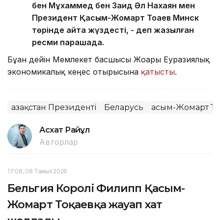
бен Мұхаммед бен Заид Әл Нахаян мен
Президент Қасым-Жомарт Тоқаев Минск
төрінде қайта жүздесті, - деп жазылған
ресми парақшада.
Бұған дейін Мемлекет басшысы Жоғары Еуразиялық
экономикалық кеңес отырысына
қатысты
.
Қазақстан Президенті
Беларусь
Қасым-Жомарт То
Асхат Райқұл
Авторлар
17:08, 08 Тамыз 2026
Бельгия Королі Филипп Қасым-
Жомарт Тоқаевқа жауап хат