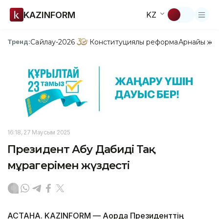
KAZINFORM
KZ
Сайлау-2026
Конституциялық реформа
Арнайы жо
Тренд:
16:18, 27 Маусым 2025
Президент Абу Дабидің Тақ
мұрагерімен жүздесті
АСТАНА. KAZINFORM — Ақорда Президенттің