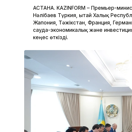
АСТАНА. KAZINFORM – Премьер-минис
Нәлібаев Түркия, Қытай Халық Респуб
Жапония, Тәжікстан, Франция, Герма
сауда-экономикалық және инвестиц
кеңес өткізді.