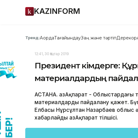
KAZINFORM
Ақорда
Тағайындау
Заң және тәртіп
Дерекқор
Тренд:
12:41, 30 Қаңтар 2019
Президент әкімдерге: Құ
материалдардың пайдал
АСТАНА. ҚазАқпарат - Облыстардағы 
материалдарды пайдалану қажет. Бүг
Елбасы Нұрсұлтан Назарбаев облыс ә
хабарлайды ҚазАқпарат тілшісі.