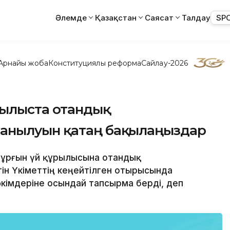
Әлемде
Қазақстан
Саясат
Талдау
SP
Арнайы жоба
Конституциялық реформа
Сайлау-2026
рылыста отандық
анылуын қатаң бақылаңыздар
тұрғын үй құрылысына отандық
ін Үкіметтің кеңейтілген отырысында
кімдеріне осындай тапсырма берді, деп