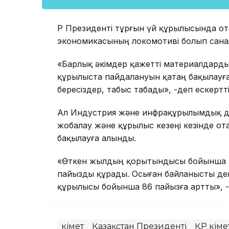
ҚР Президенті тұрғын үй құрылысында о
экономикасының локомотиві болып сана
«Барлық әкімдер қажетті материалдард
құрылыста пайдалануын қатаң бақылауғ
бересіздер, табыс табады», -деп ескертт
Ал Индустрия және инфрақұрылымдық да
жобалау және құрылыс кезеңі кезінде о
бақылауға алынды.
«Өткен жылдың қорытындысы бойынша қ
пайызды құрады. Осыған байланысты дең
құрылысы бойынша 86 пайызға артты», -
Үкімет
Қазақстан Президенті
ҚР Үкіме