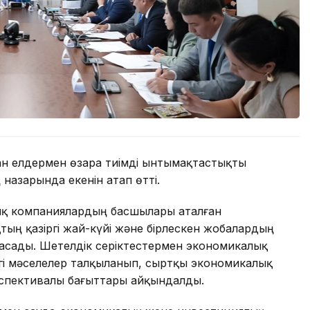
н елдермен өзара тиімді ынтымақтастықты
назарында екенін атап өтті.
тық компаниялардың басшылары аталған
ң қазіргі жай-күйі және бірлескен жобалардың
асады. Шетелдік серіктестермен экономикалық
згі мәселелер талқыланып, сыртқы экономикалық
спективалы бағыттары айқындалды.