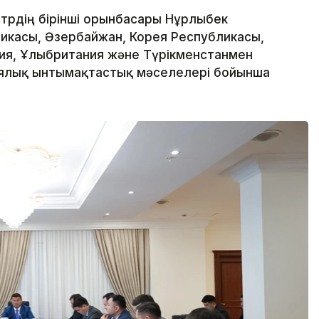
трдің бірінші орынбасары Нұрлыбек
ликасы, Әзербайжан, Корея Республикасы,
ния, Ұлыбритания және Түрікменстанмен
иялық ынтымақтастық мәселелері бойынша