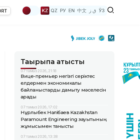
KZ
QZ
РУ
EN
中文
ق ز
ЎЗ
ORT
Тақырыпқа қатысты
07 тамыз 2026, 21:18
Вице-премьер негізгі серіктес
елдермен экономикалық
байланыстарды дамыту мәселесін
қарады
07 тамыз 2026, 17:02
Нұрлыбек Нәлібаев Kazakhstan
Paramount Engineering зауытының
жұмысымен танысты
07 тамыз 2026, 13:38