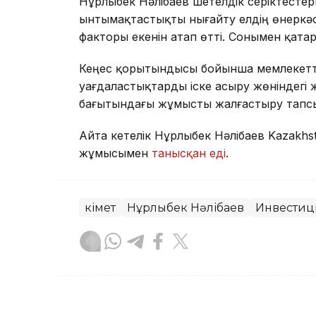
Нұрлыбек Нәлібаев шетелдік серіктест
ынтымақтастықты нығайту елдің өнеркәс
факторы екенін атап өтті. Сонымен қата
Кеңес қорытындысы бойынша мемлекеттік
уағдаластықтарды іске асыру жөніндегі
бағытындағы жұмысты жалғастыру тап
Айта кетелік Нұрлыбек Нәлібаев Kazakhs
жұмысымен
танысқан еді
.
Үкімет
Нұрлыбек Нәлібаев
Инвестиц
Назым Бөлесова