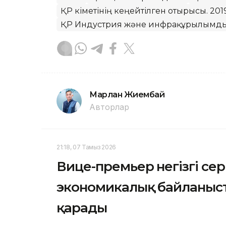
ҚР Үкіметінің кеңейтілген отырысы. 20
ҚР Индустрия және инфрақұрылымдық
Марлан Жиембай
Авторлар
21:18, 07 Тамыз 2026
Вице-премьер негізгі се
экономикалық байланыст
қарады