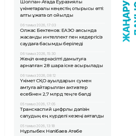
Шолпан-Атада Еуразиялық
үкіметаралық кеңестің отырысы өтті:
алты құжатқа қол қойылды
06 тамыз 2026, 17:03
Олжас Бектенов: ЕАЭО аясында
жасанды интеллект пен кедергісіз
саудаға басымдық беріледі
06 тамыз 2026, 15:30
Жеңіл өнеркәсіпті дамытуға
арналған 28 шара іске асырылады
06 тамыз 2026, 08:12
Үкімет СҚО ауылдарын сумен
қамтуға қайтарылған активтер
есебінен 2,7 млрд теңге бөлді
05 тамыз 2026, 17:05
Транскаспий цифрлық дәлізін
салудың ең күрделі кезеңі аяқталды
05 тамыз 2026, 13:18
Нұрлыбек Нәлібаев Ақтөбе