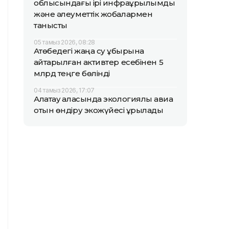
облысындағы ірі инфрақұрылымдық
және әлеуметтік жобалармен
танысты
05 тамыз 2026, 08:28
Ақтөбедегі жаңа су құбырына
қайтарылған активтер есебінен 5
млрд теңге бөлінді
04 тамыз 2026, 17:07
Алатау қаласында экологиялық авиа
отын өндіру экожүйесі құрылады