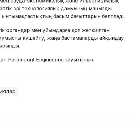
ермен сауда-экономикалық және инвестициялық
іптік әрі технологиялық дамуының маңызды
р ынтымақтастықтың басым бағыттарын белгіледі.
 органдар мен ұйымдарға қол жеткізілген
 жұмысты күшейту, жаңа бастамаларды айқындау
сырылды.
tan Paramount Engineering зауытының
иялар