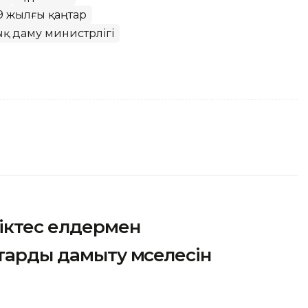
19 жылғы қаңтар
 даму министрлігі
ріктес елдермен
арды дамыту мәселесін