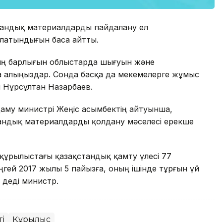
тандық материалдарды пайдалану ел
латындығын баса айтты.
ың барлығын облыстарда шығуын және
а алыңыздар. Сонда басқа да мекемелерге жұмыс
і Нұрсұлтан Назарбаев.
му министрі Жеңіс Қасымбектің айтуынша,
тандық материалдарды қолдану мәселесі ерекше
ұрылыстағы қазақстандық қамту үлесі 77
гей 2017 жылы 5 пайызға, оның ішінде тұрғын үй
 деді министр.
ті
Құрылыс