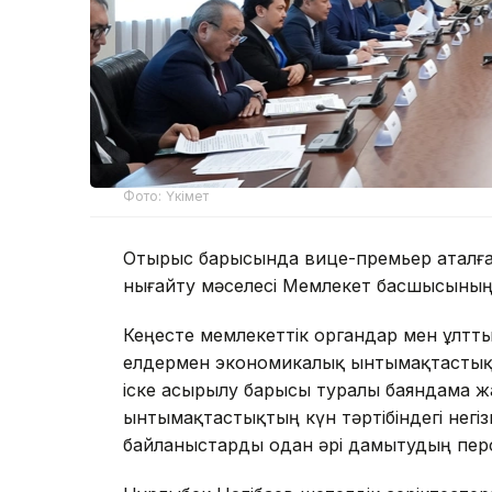
Фото: Үкімет
Отырыс барысында вице-премьер аталға
нығайту мәселесі Мемлекет басшысының 
Кеңесте мемлекеттік органдар мен ұлт
елдермен экономикалық ынтымақтастықты
іске асырылу барысы туралы баяндама ж
ынтымақтастықтың күн тәртібіндегі негі
байланыстарды одан әрі дамытудың пер