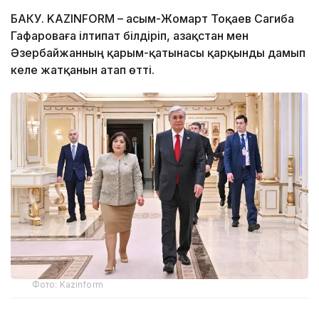
БАКУ. KAZINFORM – Қасым-Жомарт Тоқаев Сагиба
Гафароваға ілтипат білдіріп, Қазақстан мен
Әзербайжанның қарым-қатынасы қарқынды дамып
келе жатқанын атап өтті.
Фото: Kazinform