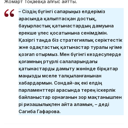
Жомарт Тоқаевқа алғыс айтты.
– Сіздің бүгінгі сапарыңыз елдеріміз
арасында қалыптасқан достық,
бауырластық қатынастардың дамуына
ерекше үлес қосатынына сенімдімін.
Қазіргі таңда біз стратегиялық серіктестік
және одақтастық қатынастар туралы әңгіме
қозғап отырмыз. Мен бүгінгі кездесулерде
қоғамның әртүрлі салаларындағы
қатынастарды дамыту жөнінде бірқатар
маңызды мәселе талқыланғанынан
хабардармын. Сондай-ақ екі елдің
парламенттері арасында терең іскерлік
байланыстар орнағанын зор мақтанышпен
әрі ризашылықпен айта аламын, – деді
Сагиба Гафарова.