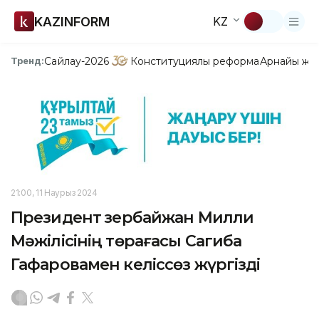
KAZINFORM
KZ
Сайлау-2026
Конституциялық реформа
Арнайы жо
Тренд:
21:00, 11 Наурыз 2024
Президент Әзербайжан Милли
Мәжілісінің төрағасы Сагиба
Гафаровамен келіссөз жүргізді