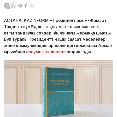
АСТАНА. KAZINFORM – Президент Қасым-Жомарт
Тоқаевтың «Әділетті қоғамға – шыншыл сөз»
атты таңдаулы сөздерінің жинағы жарыққа шықты.
Бұл туралы Президенттің ішкі саясат мәселелері
және коммуникациялар жөніндегі көмекшісі Арман
Қырықбаев
әлеуметтік желіде
жариялады.