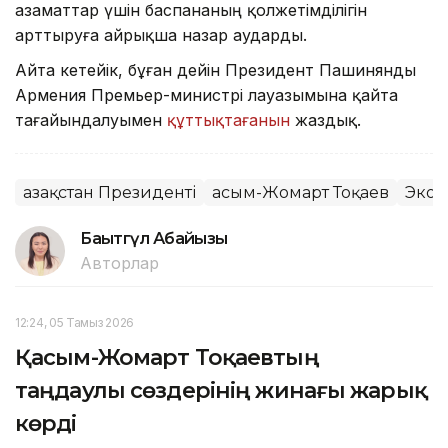
азаматтар үшін баспананың қолжетімділігін
арттыруға айрықша назар аударды.
Айта кетейік, бұған дейін Президент Пашинянды
Армения Премьер-министрі лауазымына қайта
тағайындалуымен
құттықтағанын
жаздық.
Қазақстан Президенті
Қасым-Жомарт Тоқаев
Экон
Бақытгүл Абайқызы
Авторлар
12:24, 05 Тамыз 2026
Қасым-Жомарт Тоқаевтың
таңдаулы сөздерінің жинағы жарық
көрді