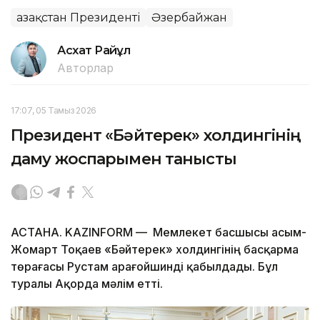
Қазақстан Президенті
Әзербайжан
Асхат Райқұл
Авторлар
17:07, 05 Тамыз 2026
Президент «Бәйтерек» холдингінің
даму жоспарымен танысты
АСТАНА. KAZINFORM — Мемлекет басшысы Қасым-
Жомарт Тоқаев «Бәйтерек» холдингінің басқарма
төрағасы Рустам Қарағойшинді қабылдады. Бұл
туралы Ақорда мәлім етті.