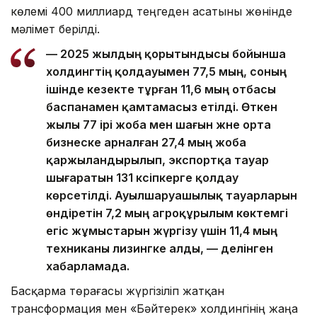
көлемі 400 миллиард теңгеден асатыны жөнінде
мәлімет берілді.
— 2025 жылдың қорытындысы бойынша
холдингтің қолдауымен 77,5 мың, соның
ішінде кезекте тұрған 11,6 мың отбасы
баспанамен қамтамасыз етілді. Өткен
жылы 77 ірі жоба мен шағын және орта
бизнеске арналған 27,4 мың жоба
қаржыландырылып, экспортқа тауар
шығаратын 131 кәсіпкерге қолдау
көрсетілді. Ауылшаруашылық тауарларын
өндіретін 7,2 мың агроқұрылым көктемгі
егіс жұмыстарын жүргізу үшін 11,4 мың
техниканы лизингке алды, — делінген
хабарламада.
Басқарма төрағасы жүргізіліп жатқан
трансформация мен «Бәйтерек» холдингінің жаңа