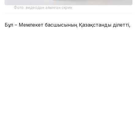
Фото: видеодан алынған скрин
Бұл – Мемлекет басшысының Қазақстанды Әділетті,
Қауіпсіз және Өркендеген елге айналдыруды
көздеген ұлы мұратының сөзбен көмкерілген
жиынтық бейнесі.
– Құрметті достар! Сөз қадірін түсінетін,
көкірегі ояу, зерделі қауымға айтар
жаңалығымыз бар. «Әділетті қоғамға –
шыншыл сөз» деген атпен Қазақстан
Республикасының Президенті Қасым-
Жомарт Кемелұлы Тоқаевтың таңдаулы
сөздерінің жинағы жарық көрді. Жинақ
болғанда, бұл – Мемлекет басшысының
Қазақстанды Әділетті, Қауіпсіз және
Өркендеген елге айналдыруды көздеген
ұлы мұратының сөзбен көмкерілген