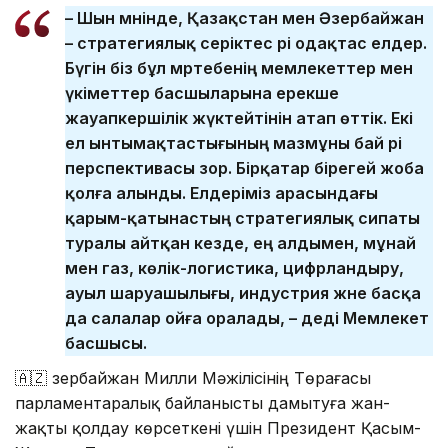
– Шын мәнінде, Қазақстан мен Әзербайжан
– стратегиялық серіктес әрі одақтас елдер.
Бүгін біз бұл мәртебенің мемлекеттер мен
үкіметтер басшыларына ерекше
жауапкершілік жүктейтінін атап өттік. Екі
ел ынтымақтастығының мазмұны бай әрі
перспективасы зор. Бірқатар бірегей жоба
қолға алынды. Елдеріміз арасындағы
қарым-қатынастың стратегиялық сипаты
туралы айтқан кезде, ең алдымен, мұнай
мен газ, көлік-логистика, цифрландыру,
ауыл шаруашылығы, индустрия және басқа
да салалар ойға оралады, – деді Мемлекет
басшысы.
🇦🇿 Әзербайжан Милли Мәжілісінің Төрағасы
парламентаралық байланысты дамытуға жан-
жақты қолдау көрсеткені үшін Президент Қасым-