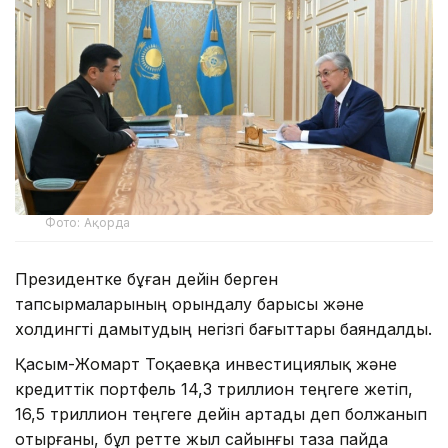
Фото: Ақорда
Президентке бұған дейін берген
тапсырмаларының орындалу барысы және
холдингті дамытудың негізгі бағыттары баяндалды.
Қасым-Жомарт Тоқаевқа инвестициялық және
кредиттік портфель 14,3 триллион теңгеге жетіп,
16,5 триллион теңгеге дейін артады деп болжанып
отырғаны, бұл ретте жыл сайынғы таза пайда