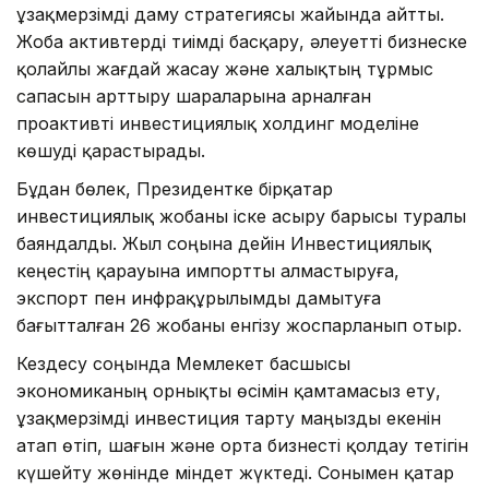
ұзақмерзімді даму стратегиясы жайында айтты.
Жоба активтерді тиімді басқару, әлеуетті бизнеске
қолайлы жағдай жасау және халықтың тұрмыс
сапасын арттыру шараларына арналған
проактивті инвестициялық холдинг моделіне
көшуді қарастырады.
Бұдан бөлек, Президентке бірқатар
инвестициялық жобаны іске асыру барысы туралы
баяндалды. Жыл соңына дейін Инвестициялық
кеңестің қарауына импортты алмастыруға,
экспорт пен инфрақұрылымды дамытуға
бағытталған 26 жобаны енгізу жоспарланып отыр.
Кездесу соңында Мемлекет басшысы
экономиканың орнықты өсімін қамтамасыз ету,
ұзақмерзімді инвестиция тарту маңызды екенін
атап өтіп, шағын және орта бизнесті қолдау тетігін
күшейту жөнінде міндет жүктеді. Сонымен қатар