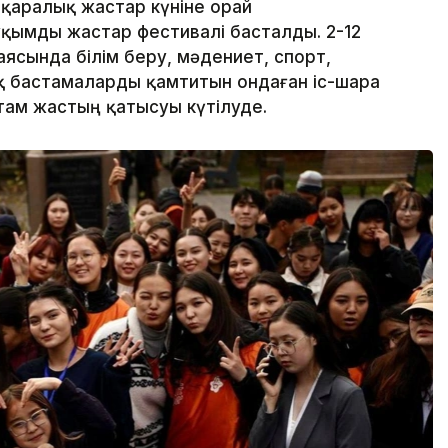
қаралық жастар күніне орай
қымды жастар фестивалі басталды. 2-12
ясында білім беру, мәдениет, спорт,
қ бастамаларды қамтитын ондаған іс-шара
там жастың қатысуы күтілуде.