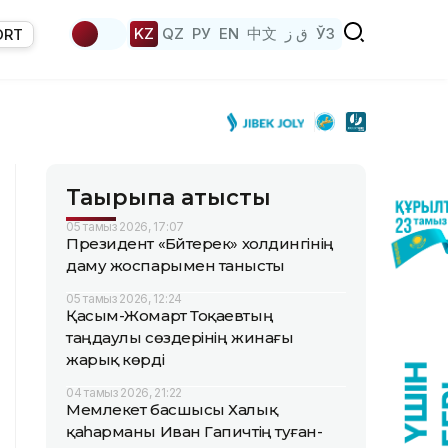
KZ
QZ
РУ
EN
中文
ق ز
ЎЗ
ORT
Тақырыпқа қатысты
05 тамыз 2026, 17:07
Президент «Бәйтерек» холдингінің
даму жоспарымен танысты
05 тамыз 2026, 12:24
Қасым-Жомарт Тоқаевтың
таңдаулы сөздерінің жинағы
жарық көрді
04 тамыз 2026, 21:22
Мемлекет басшысы Халық
қаһарманы Иван Гапичтің туған-