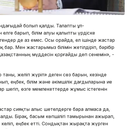
ндағыдай болып қалды. Талапты ұл-
 елге барып, білім алуы қалыпты үрдіске
гендер де аз емес. Осы орайда, ел ішінде жастар
бар. Мен жастарымыз білімін жетілдіріп, бәрібір
азақстанның мүддесін қорғайды деп сенемін», -
аны, желіп жүріп» деген сөз барын, кезінде
ып, еңбек, білім және әкімшілік дағдыларына ие
пар шегіп, өзге мемлекеттерде жұмыс істегенін
жастар сияқты алыс шетелдерге бара алмаса да,
 алды. Бірақ, басым көпшілігі тамырынан ажырап,
 келіп, еңбек етті. Сондықтан жырақта жүрген