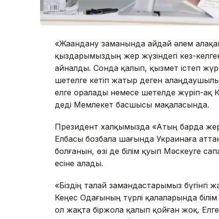
«Жаһандану заманында айдай әлем алақа
қыздарымыздың жер жүзіндегі кез-келген
айналды. Сонда қалып, қызмет істеп жүр
шетелге кетіп жатыр деген алаңдаушылық 
елге оралады немесе шетелде жүріп-ақ Қ
деді Мемлекет басшысы мақаласында.
Президент халқымызда «Атың барда жер т
Елбасы бозбала шағында Украинаға аттан
болғанын, өзі де білім қуып Мәскеуге са
есіне алады.
«Біздің талай замандастарымыз бүгінгі 
Кеңес Одағының түрлі қалаларында білім
ол жақта біржола қалып қойған жоқ. Елге