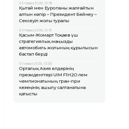
03 тамыз 2026, 12:18
Қытай мен Еуропаны жалғайтын
алтын көпір – Президент Бейнеу –
Сексеуіл жолы туралы
03 тамыз 2026, 12:15
Қасым-Жомарт Тоқаев үш
стратегиялық маңызды
автомобиль жолының құрылысын
бастап берді
01 тамыз 2026, 13:50
Орталық Азия елдерінің
президенттері UIM F1H2O әлем
чемпионатының гран-при
кезеңінің ашылу салтанатына
қатысты