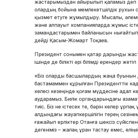
жастарымыздан айырылып қаламыз деп уа
олардың бойына мемлекетшілдік рухын сіңі
қызмет етуге жұмылдыру. Мысалы, әлемні
және алпауыт компанияларда жұмыс іс
замандастарымен байланысын нығайтып, 
дейді Қасым-Жомарт Тоқаев.
Президент сонымен қатар дарынды жаста
ішінде де білікті әрі білімді өрендер жеті
«Біз оларды басшылардың жаңа буынын
бастамаммен құрылған Президенттік кад
келесі кезеңінде қоғам мүддесіне адал 
аударамыз. Билік органдарындағы азамат
тиіс. Біз не істесек те, бәрін келер ұрп
алдындағы жауапкершілігін терең сезін
ғажайып ерліктер Отанға шексіз сүйіспе
дегеніміз – жалаң ұран тастау емес, еліңе