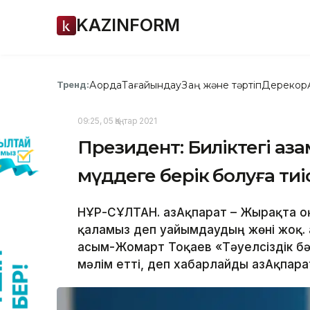
KAZINFORM
Ақорда
Тағайындау
Заң және тәртіп
Дерекқор
Тренд:
09:25, 05 Қаңтар 2021
Президент: Биліктегі аза
мүддеге берік болуға тиі
НҰР-СҰЛТАН. ҚазАқпарат – Жырақта 
қаламыз деп уайымдаудың жөні жоқ. 
Қасым-Жомарт Тоқаев «Тәуелсіздік б
мәлім етті, деп хабарлайды ҚазАқпара