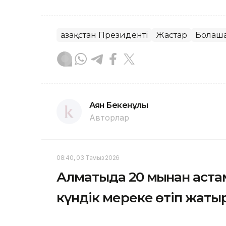
Қазақстан Президенті
Жастар
Болаш
Аян Бекенұлы
Авторлар
08:40, 03 Тамыз 2026
Алматыда 20 мыңнан астам
күндік мереке өтіп жаты