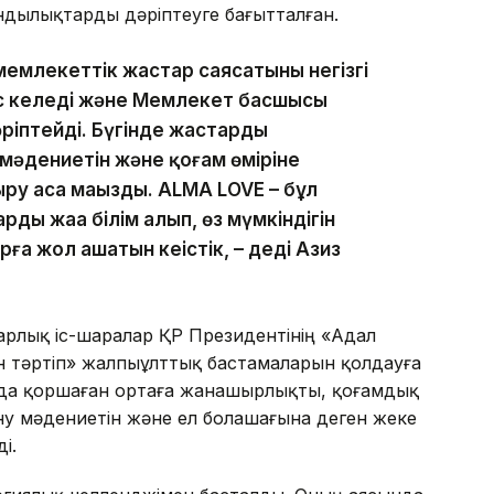
дылықтарды дәріптеуге бағытталған.
млекеттік жастар саясатының негізгі
с келеді және Мемлекет басшысы
іптейді. Бүгінде жастардың
мәдениетін және қоғам өміріне
ру аса маңызды. ALMA LOVE – бұл
рдың жаңа білім алып, өз мүмкіндігін
ға жол ашатын кеңістік, – деді Азиз
рлық іс-шаралар ҚР Президентінің «Адал
ен тәртіп» жалпыұлттық бастамаларын қолдауға
нда қоршаған ортаға жанашырлықты, қоғамдық
ну мәдениетін және ел болашағына деген жеке
і.