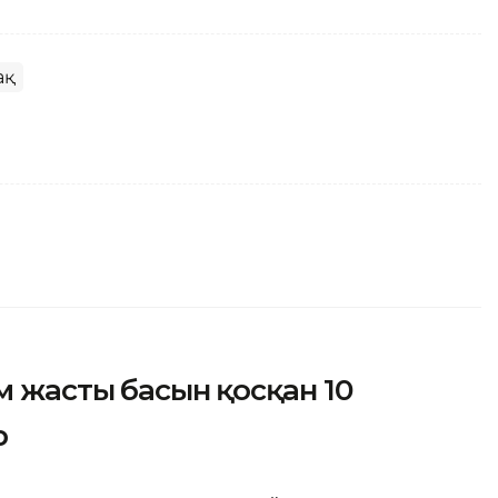
ақ
 жастың басын қосқан 10
р