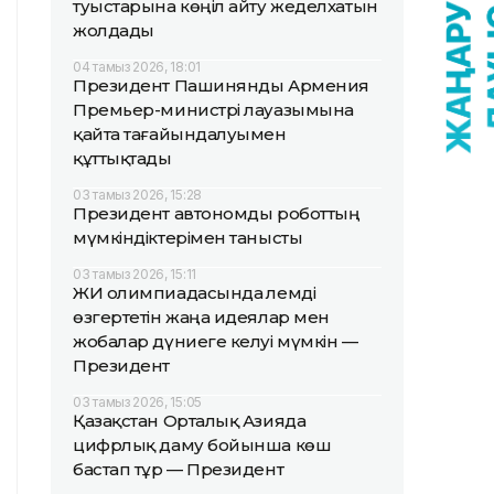
туыстарына көңіл айту жеделхатын
жолдады
04 тамыз 2026, 18:01
Президент Пашинянды Армения
Премьер-министрі лауазымына
қайта тағайындалуымен
құттықтады
03 тамыз 2026, 15:28
Президент автономды роботтың
мүмкіндіктерімен танысты
03 тамыз 2026, 15:11
ЖИ олимпиадасында әлемді
өзгертетін жаңа идеялар мен
жобалар дүниеге келуі мүмкін —
Президент
03 тамыз 2026, 15:05
Қазақстан Орталық Азияда
цифрлық даму бойынша көш
бастап тұр — Президент