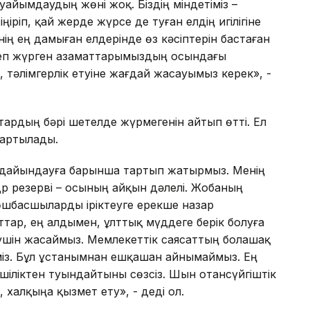
йымдаудың жөні жоқ. Біздің міндетіміз –
ріп, қай жерде жүрсе де туған елдің игілігіне
ң ең дамыған елдерінде өз кәсіптерін бастаған
теп жүрген азаматтарымыздың осындағы
тәлімгерлік етуіне жағдай жасауымыз керек», -
рдың бәрі шетелде жүрмегенін айтып өтті. Ел
п артылады.
 дайындауға барынша тартып жатырмыз. Менің
р резерві – осының айқын дәлелі. Жобаның
көшбасшыларды іріктеуге ерекше назар
тар, ең алдымен, ұлттық мүддеге берік болуға
ақ үшін жасаймыз. Мемлекеттік саясаттың болашақ
еміз. Бұл ұстанымнан ешқашан айнымаймыз. Ең
ншіліктен туындайтыны сөзсіз. Шын отансүйгіштік
, халқыңа қызмет ету», - деді ол.