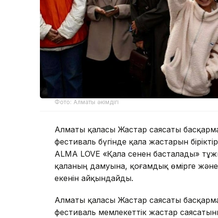
Фото: Алматы әкімдігі
Алматы қаласы Жастар саясаты басқар
фестиваль бүгінде қала жастарын біріктір
ALMA LOVE «Қала сенен басталады» тұ
қаланың дамуына, қоғамдық өмірге және 
екенін айқындайды.
Алматы қаласы Жастар саясаты басқарм
фестиваль мемлекеттік жастар саясатыны