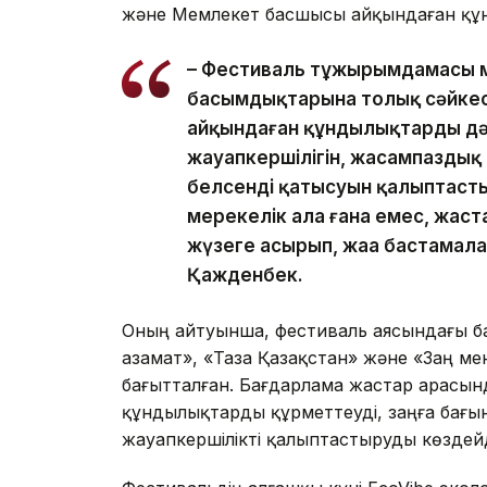
және Мемлекет басшысы айқындаған құн
– Фестиваль тұжырымдамасы ме
басымдықтарына толық сәйке
айқындаған құндылықтарды дәр
жауапкершілігін, жасампаздық 
белсенді қатысуын қалыптасты
мерекелік алаң ғана емес, жаста
жүзеге асырып, жаңа бастамалар
Қажденбек.
Оның айтуынша, фестиваль аясындағы ба
азамат», «Таза Қазақстан» және «Заң м
бағытталған. Бағдарлама жастар арасы
құндылықтарды құрметтеуді, заңға бағы
жауапкершілікті қалыптастыруды көздейд