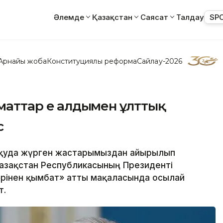
Әлемде
Қазақстан
Саясат
Талдау
SP
Арнайы жоба
Конституциялық реформа
Сайлау-2026
маттар ең алдымен ұлттық
с
оқуда жүрген жастарымыздан айырылып
Қазақстан Республикасының Президенті
әрінен қымбат» атты мақаласында осылай
т.