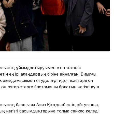
масының ұйымдастыруымен өтіп жатқан
етін ең ірі алаңдардың біріне айналған. Биылғы
жырымдамасымен өтуде. Бұл идея жастардың
оң өзгерістерге бастамашы болатын негізгі күш
асының басшысы Азиз Қажденбектің айтуынша,
ң негізгі басымдықтарына толық сәйкес келеді