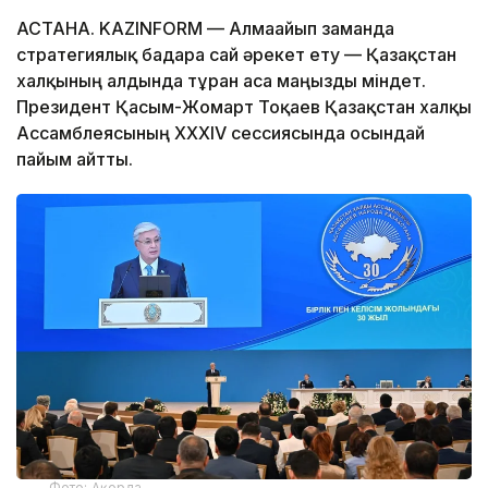
АСТАНА. KAZINFORM — Алмағайып заманда
стратегиялық бағдарға сай әрекет ету — Қазақстан
халқының алдында тұрған аса маңызды міндет.
Президент Қасым-Жомарт Тоқаев Қазақстан халқы
Ассамблеясының ХХХІV сессиясында осындай
пайым айтты.
Фото: Ақорда