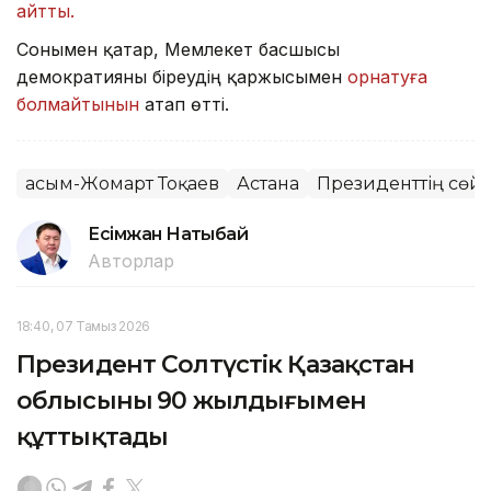
айтты.
Сонымен қатар, Мемлекет басшысы
демократияны біреудің қаржысымен
орнатуға
болмайтынын
атап өтті.
Қасым-Жомарт Тоқаев
Астана
Президенттің сөйл
Есімжан Нақтыбай
Авторлар
18:40, 07 Тамыз 2026
Президент Солтүстік Қазақстан
облысының 90 жылдығымен
құттықтады