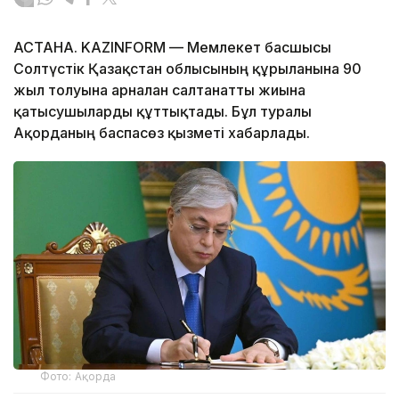
АСТАНА. KAZINFORM — Мемлекет басшысы
Солтүстік Қазақстан облысының құрылғанына 90
жыл толуына арналған салтанатты жиынға
қатысушыларды құттықтады. Бұл туралы
Ақорданың баспасөз қызметі хабарлады.
Фото: Ақорда