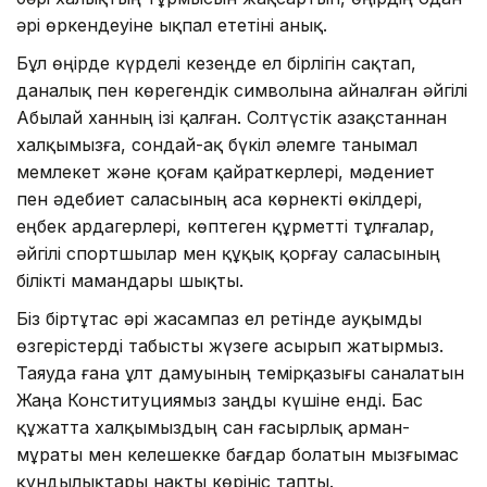
әрі өркендеуіне ықпал ететіні анық.
Бұл өңірде күрделі кезеңде ел бірлігін сақтап,
даналық пен көрегендік символына айналған әйгілі
Абылай ханның ізі қалған. Солтүстік Қазақстаннан
халқымызға, сондай-ақ бүкіл әлемге танымал
мемлекет және қоғам қайраткерлері, мәдениет
пен әдебиет саласының аса көрнекті өкілдері,
еңбек ардагерлері, көптеген құрметті тұлғалар,
әйгілі спортшылар мен құқық қорғау саласының
білікті мамандары шықты.
Біз біртұтас әрі жасампаз ел ретінде ауқымды
өзгерістерді табысты жүзеге асырып жатырмыз.
Таяуда ғана ұлт дамуының темірқазығы саналатын
Жаңа Конституциямыз заңды күшіне енді. Бас
құжатта халқымыздың сан ғасырлық арман-
мұраты мен келешекке бағдар болатын мызғымас
құндылықтары нақты көрініс тапты.