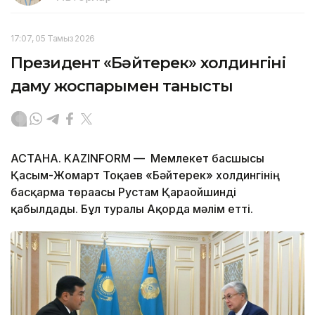
17:07, 05 Тамыз 2026
Президент «Бәйтерек» холдингінің
даму жоспарымен танысты
АСТАНА. KAZINFORM — Мемлекет басшысы
Қасым-Жомарт Тоқаев «Бәйтерек» холдингінің
басқарма төрағасы Рустам Қарағойшинді
қабылдады. Бұл туралы Ақорда мәлім етті.