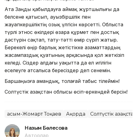
Ата Заңды қабылдауға аймақ жұртшылығы да
белсене қатысып, ауызбіршілік пен
жауапкершіліктің озық үлгісін көрсетті. Облыста
түрлі этнос өкілдері өзара құрмет пен достық
дәстүрін сақтап, тату-тәтті өмір сүріп жатыр.
Берекелі өңір барлық жетістікке азаматтардың
жасампаздық қуатының арқасында қол жеткізіп
келеді. Сіздер алдағы уақытта да ел игілігін
еселеуге атсалыса бересіздер деп сенемін.
Баршаңызға амандық, толағай табыс тілеймін!
Солтүстік Қазақстан облысы өсіп-өркендей берсін!
Қасым-Жомарт Тоқаев
Ақорда
Солтүстік Қазақста
Назым Бөлесова
Авторлар