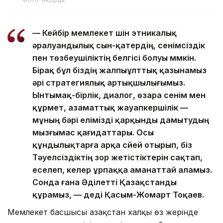
— Кейбір мемлекет үшін этникалық
әралуандылық сын-қатердің, сенімсіздік
пен төзбеушіліктің белгісі болуы мүмкін.
Бірақ бұл біздің жалпыұлттық қазынамыз
әрі стратегиялық артықшылығымыз.
Ынтымақ-бірлік, диалог, өзара сенім мен
құрмет, азаматтық жауапкершілік —
мұның бәрі елімізді қарқынды дамытудың
мызғымас қағидаттары. Осы
құндылықтарға арқа сүйей отырып, біз
Тәуелсіздіктің зор жетістіктерін сақтап,
еселеп, келер ұрпаққа аманаттай аламыз.
Сонда ғана Әділетті Қазақстанды
құрамыз, — деді Қасым-Жомарт Тоқаев.
Мемлекет басшысы Қазақстан халқы өз жерінде