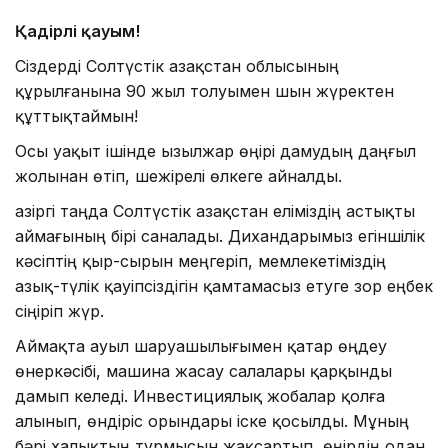
Қадірлі қауым!
Сіздерді Солтүстік Қазақстан облысының
құрылғанына 90 жыл толуымен шын жүректен
құттықтаймын!
Осы уақыт ішінде Қызылжар өңірі дамудың даңғыл
жолынан өтіп, шежірелі өлкеге айналды.
Қазіргі таңда Солтүстік Қазақстан еліміздің астықты
аймағының бірі саналады. Дихандарымыз егіншілік
кәсіптің қыр-сырын меңгеріп, мемлекетіміздің
азық-түлік қауіпсіздігін қамтамасыз етуге зор еңбек
сіңіріп жүр.
Аймақта ауыл шаруашылығымен қатар өңдеу
өнеркәсібі, машина жасау салалары қарқынды
дамып келеді. Инвестициялық жобалар қолға
алынып, өндіріс орындары іске қосылды. Мұның
бәрі халықтың тұрмысын жақсартып, өңірдің одан