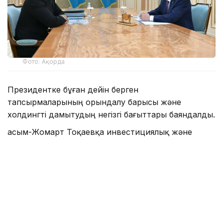
Фото: Ақорда
Президентке бұған дейін берген
тапсырмаларының орындалу барысы және
холдингті дамытудың негізгі бағыттары баяндалды.
Қасым-Жомарт Тоқаевқа инвестициялық және
кредиттік портфель 14,3 триллион теңгеге жетіп,
16,5 триллион теңгеге дейін артады деп болжанып
отырғаны, бұл ретте жыл сайынғы таза пайда
көлемі 400 миллиард теңгеден асатыны жөнінде
мәлімет берілді.
— 2025 жылдың қорытындысы бойынша