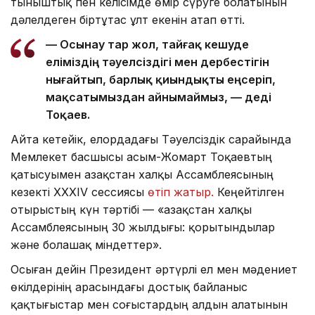
тыныштық пен келісімде өмір сүруге болатынын
дәлелдеген біртұтас ұлт екенін атап өтті.
— Осынау тар жол, тайғақ кешуде
еліміздің тәуелсіздігі мен дербестігін
нығайтып, барлық қиындықты еңсеріп,
мақсатымыздан айнымаймыз, — деді
Тоқаев.
Айта кетейік, елордадағы Тәуелсіздік сарайында
Мемлекет басшысы Қасым-Жомарт Тоқаевтың
қатысуымен Қазақстан халқы Ассамблеясының
кезекті ХХХІV сессиясы
өтіп жатыр.
Кеңейтілген
отырыстың күн тәртібі — «Қазақстан халқы
Ассамблеясының 30 жылдығы: қорытындылар
және болашақ міндеттер».
Осыған дейін Президент әртүрлі ел мен мәдениет
өкілдерінің арасындағы достық байланыс
қақтығыстар мен соғыстардың алдын алатынын