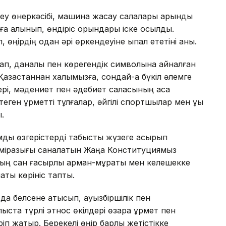
у өнеркәсібі, машина жасау салалары қарқынды
ға алынып, өндіріс орындары іске қосылды.
өңірдің одан әрі өркендеуіне ықпал ететіні анық.
ақтап, даналық пен көрегендік символына айналған
 Қазақстаннан халқымызға, сондай-ақ бүкіл әлемге
ері, мәдениет пен әдебиет саласының аса
еген құрметті тұлғалар, әйгілі спортшылар мен құқық
.
қымды өзгерістерді табысты жүзеге асырып
мірқазығы саналатын Жаңа Конституциямыз
здың сан ғасырлық арман-мұраты мен келешекке
қты көрініс тапты.
а белсене қатысып, ауызбіршілік пен
блыста түрлі этнос өкілдері өзара құрмет пен
ріп жатыр. Берекелі өңір барлық жетістікке