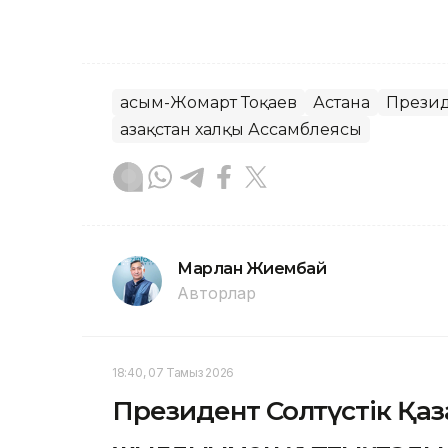
Қасым-Жомарт Тоқаев
Астана
Презид
Қазақстан халқы Ассамблеясы
Марлан Жиембай
Авторлар
18:40, 07 Тамыз 2026
Президент Солтүстік Қа