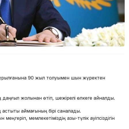
ң құрылғанына 90 жыл толуымен шын жүректен
ң даңғыл жолынан өтіп, шежірелі өлкеге айналды.
ің астықты аймағының бірі саналады.
меңгеріп, мемлекетіміздің азық-түлік қауіпсіздігін