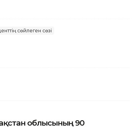
енттің сөйлеген сөзі
зақстан облысының 90