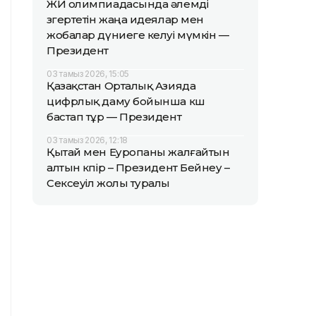
ЖИ олимпиадасында әлемді
өзгертетін жаңа идеялар мен
жобалар дүниеге келуі мүмкін —
Президент
03 тамыз 2026, 15:05
Қазақстан Орталық Азияда
цифрлық даму бойынша көш
бастап тұр — Президент
03 тамыз 2026, 12:18
Қытай мен Еуропаны жалғайтын
алтын көпір – Президент Бейнеу –
Сексеуіл жолы туралы