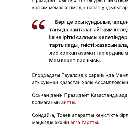
Президент былтыр Ұлттық құрылтай отыры
келісім мемлекетіміздің негізгі құндылықт
— Бәрі де осы құндылықтарда
тағы да қайталап айтқым келе
ішіне іріткі салғысы келетінде
тартылады, тиісті жазасын ала
үлес қосқан азаматтар әрдайым
Мемлекет басшысы.
Елордадағы Тәуелсіздік сарайында Мем
қатысуымен Қазақстан халқы Ассамблеясы
Осыған дейін Президент Қазақстанда адамд
болмағанын
айтты
.
Сондай-ақ, Тоқаев ақпараттық кеңістікте бі
маңызды екенін
алға тартты.