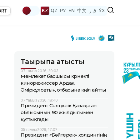
KZ
QZ
РУ
EN
中文
ق ز
ЎЗ
ORT
Тақырыпқа қатысты
07 тамыз 2026, 20:03
Мемлекет басшысы көрнекті
кинорежиссер Ардақ
Әмірқұловтың отбасына көңіл айтты
07 тамыз 2026, 18:40
Президент Солтүстік Қазақстан
облысының 90 жылдығымен
құттықтады
05 тамыз 2026, 17:07
Президент «Бәйтерек» холдингінің