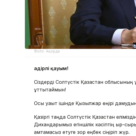
Фото: Ақорда
Қадірлі қауым!
Сіздерді Солтүстік Қазақстан облысыны
құттықтаймын!
Осы уақыт ішінде Қызылжар өңірі дамуды
Қазіргі таңда Солтүстік Қазақстан елімізд
Дихандарымыз егіншілік кәсіптің қыр-сырын 
қамтамасыз етуге зор еңбек сіңіріп жүр.