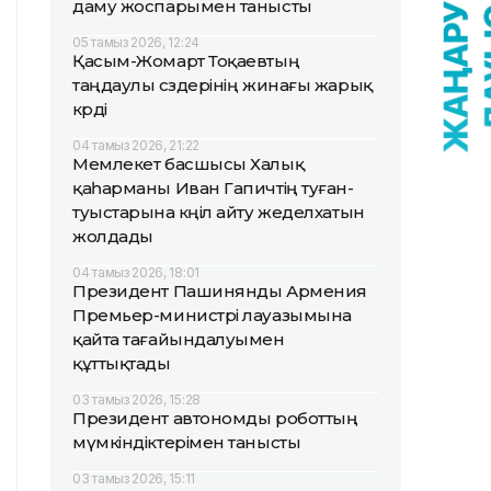
даму жоспарымен танысты
05 тамыз 2026, 12:24
Қасым-Жомарт Тоқаевтың
таңдаулы сөздерінің жинағы жарық
көрді
04 тамыз 2026, 21:22
Мемлекет басшысы Халық
қаһарманы Иван Гапичтің туған-
туыстарына көңіл айту жеделхатын
жолдады
04 тамыз 2026, 18:01
Президент Пашинянды Армения
Премьер-министрі лауазымына
қайта тағайындалуымен
құттықтады
03 тамыз 2026, 15:28
Президент автономды роботтың
мүмкіндіктерімен танысты
03 тамыз 2026, 15:11