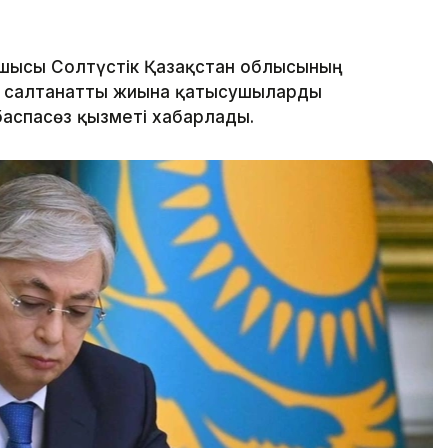
шысы Солтүстік Қазақстан облысының
н салтанатты жиынға қатысушыларды
баспасөз қызметі хабарлады.