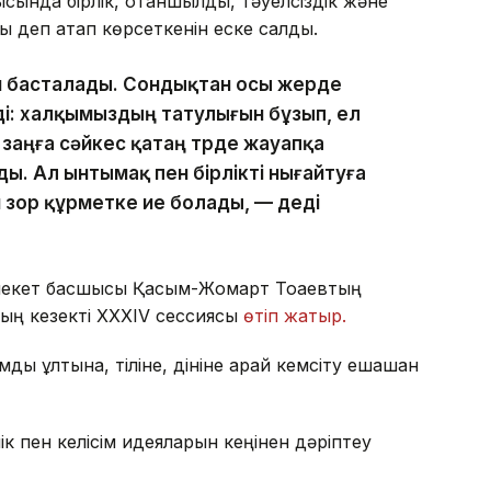
сында бірлік, отаншылдық, тәуелсіздік және
ары деп атап көрсеткенін еске салды.
н басталады. Сондықтан осы жерде
ді: халқымыздың татулығын бұзып, ел
р заңға сәйкес қатаң түрде жауапқа
ды. Ал ынтымақ пен бірлікті нығайтуға
 зор құрметке ие болады, — деді
лекет басшысы Қасым-Жомарт Тоқаевтың
ның кезекті ХХХІV сессиясы
өтіп жатыр.
ы ұлтына, тіліне, дініне қарай кемсіту ешқашан
рлік пен келісім идеяларын кеңінен дәріптеу