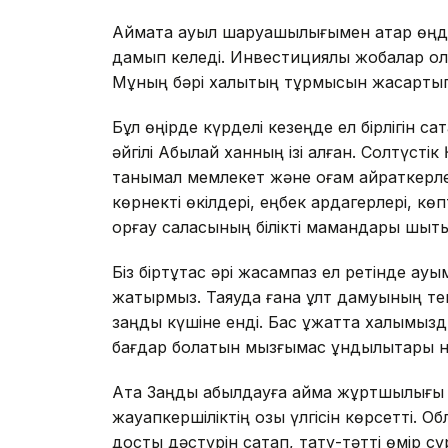
Аймақта ауыл шаруашылығымен қатар өңде
дамып келеді. Инвестициялық жобалар қол
Мұның бәрі халықтың тұрмысын жақсартып, 
Бұл өңірде күрделі кезеңде ел бірлігін с
әйгілі Абылай ханның ізі қалған. Солтүстік
танымал мемлекет және қоғам қайраткерл
көрнекті өкілдері, еңбек ардагерлері, көпт
қорғау саласының білікті мамандары шықты
Біз біртұтас әрі жасампаз ел ретінде ау
жатырмыз. Таяуда ғана ұлт дамуының те
заңды күшіне енді. Бас құжатта халқымы
бағдар болатын мызғымас құндылықтары на
Ата Заңды қабылдауға аймақ жұртшылығы д
жауапкершіліктің озық үлгісін көрсетті. О
достық дәстүрін сақтап, тату-тәтті өмір сү