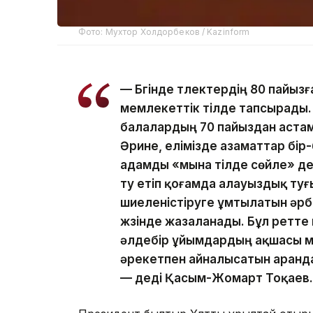
Фото: Мухтор Холдорбеков / Kazinform
— Бүгінде түлектердің 80 пайыз
мемлекеттік тілде тапсырады.
балалардың 70 пайыздан астам
Әрине, елімізде азаматтар бір
адамды «мына тілде сөйле» деп
ту етіп қоғамда алауыздық туғ
шиеленістіруге ұмтылатын әрб
жүзінде жазаланады. Бұл ретте 
әлдебір ұйымдардың ақшасы м
әрекетпен айналысатын аранд
— деді Қасым-Жомарт Тоқаев.