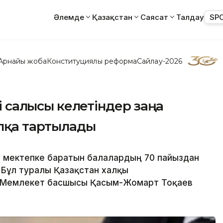
Әлемде
Қазақстан
Саясат
Талдау
SP
Арнайы жоба
Конституциялық реформа
Сайлау-2026
і салғысы келетіндер заңға
апқа тартылады
т мектепке баратын балалардың 70 пайыздан
 Бұл туралы Қазақстан халқы
 Мемлекет басшысы Қасым-Жомарт Тоқаев