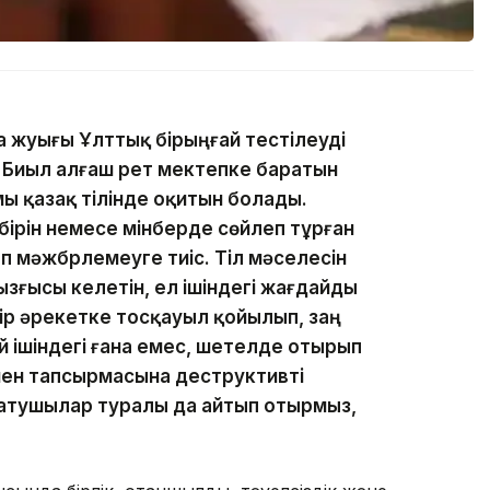
ға жуығы Ұлттық бірыңғай тестілеуді
 Биыл алғаш рет мектепке баратын
ы қазақ тілінде оқитын болады.
-бірін немесе мінберде сөйлеп тұрған
 мәжбүрлемеуге тиіс. Тіл мәселесін
ызғысы келетін, ел ішіндегі жағдайды
ір әрекетке тосқауыл қойылып, заң
үй ішіндегі ғана емес, шетелде отырып
ен тапсырмасына деструктивті
атушылар туралы да айтып отырмыз,