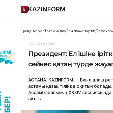
KAZINFORM
Ақорда
Тағайындау
Заң және тәртіп
Дерекқор
Тренд:
12:05, 24 Сәуір 2025
Президент: Ел ішіне ірітк
сәйкес қатаң түрде жау
АСТАНА. KAZINFORM — Биыл алғаш ре
астамы қазақ тілінде оқитын болады.
Ассамблеясының ХХХІV сессиясында
айтты.