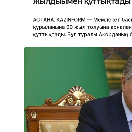
жылдығымен құттықтады
АСТАНА. KAZINFORM — Мемлекет бас
құрылғанына 90 жыл толуына арналға
құттықтады. Бұл туралы Ақорданың 