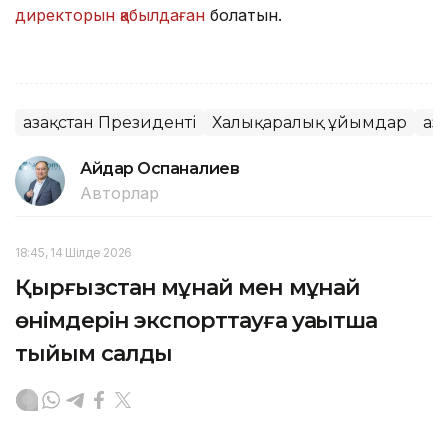
директорын қабылдаған
болатын.
Қазақстан Президенті
Халықаралық ұйымдар
Қа
Айдар Оспаналиев
Авторлар
18:45, 14 Шілде 2026
Қырғызстан мұнай мен мұнай
өнімдерін экспорттауға уақытша
тыйым салды