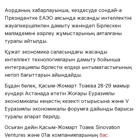
Ақорданың хабарлауынша, кездесуде сондай-ақ
Президентке ЕАЭО аясында жасанды интеллектіні
жауапкершілікпен дамыту жөніндегі Бірлескен
мәлімдемені әзірлеу жұмыстарының аяқталғаны
туралы айтылды.
Құжат экономика саласындағы жасанды
интеллект технологияларын дамыту бойынша
интеграциялық бірлестік елдері ынтымақтастығының
негізгі бағыттарын айқындайды.
Бұдан бөлек, Қасым-Жомарт Тоқаевқа 28-29 мамыр
күндері Астанада өтетін Жоғары Еуразиялық
экономикалық кеңестің кезекті отырысына және V
Еуразиялық экономикалық форумға дайындық барысы
туралы ақпарат берілді.
Осыған дейін Қасым-Жомарт Тоқаев Sinovation
Ventures және 01ai компанияларының
бас