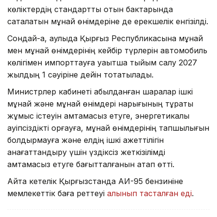
көліктердің стандартты отын бактарында
сақталатын мұнай өнімдеріне де ерекшелік енгізілді.
Сондай-ақ, қаулыда Қырғыз Республикасына мұнай
мен мұнай өнімдерінің кейбір түрлерін автомобиль
көлігімен импорттауға уақытша тыйым салу 2027
жылдың 1 сәуіріне дейін тоқтатылады.
Министрлер кабинеті қабылданған шаралар ішкі
мұнай және мұнай өнімдері нарығының тұрақты
жұмыс істеуін қамтамасыз етуге, энергетикалық
қауіпсіздікті қорғауға, мұнай өнімдерінің тапшылығын
болдырмауға және елдің ішкі қажеттілігін
қанағаттандыру үшін үздіксіз жеткізілімді
қамтамасыз етуге бағытталғанын атап өтті.
Айта кетелік Қырғызстанда АИ-95 бензиніне
мемлекеттік баға реттеуі
алынып тасталған еді
.