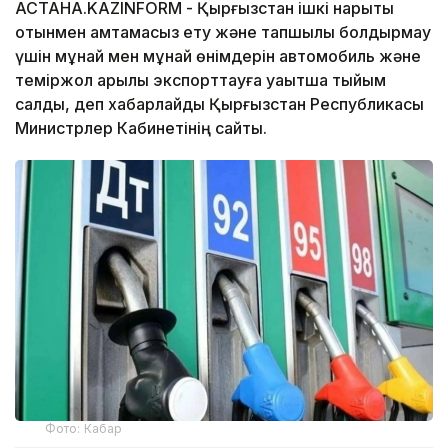
АСТАНА.KAZINFORM - Қырғызстан ішкі нарықты
отынмен қамтамасыз ету және тапшылық болдырмау
үшін мұнай мен мұнай өнімдерін автомобиль және
теміржол арқылы экспорттауға уақытша тыйым
салды, деп хабарлайды Қырғызстан Республикасы
Министрлер Кабинетінің сайты.
Фото: Кабар