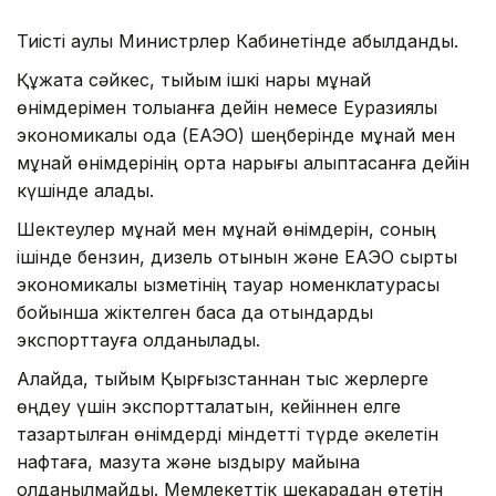
Тиісті қаулы Министрлер Кабинетінде қабылданды.
Құжатқа сәйкес, тыйым ішкі нарық мұнай
өнімдерімен толыққанға дейін немесе Еуразиялық
экономикалық одақ (ЕАЭО) шеңберінде мұнай мен
мұнай өнімдерінің ортақ нарығы қалыптасқанға дейін
күшінде қалады.
Шектеулер мұнай мен мұнай өнімдерін, соның
ішінде бензин, дизель отынын және ЕАЭО сыртқы
экономикалық қызметінің тауар номенклатурасы
бойынша жіктелген басқа да отындарды
экспорттауға қолданылады.
Алайда, тыйым Қырғызстаннан тыс жерлерге
өңдеу үшін экспортталатын, кейіннен елге
тазартылған өнімдерді міндетті түрде әкелетін
нафтаға, мазутқа және қыздыру майына
қолданылмайды. Мемлекеттік шекарадан өтетін