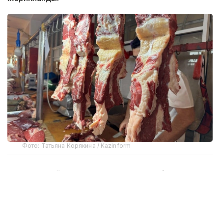
Фото: Татьяна Корякина / Kazinform
Құжатта 6 ай мерзімге ірі қара мал етін (Еуразиялық
экономикалық одақтың сыртқы экономикалық
қызметінің тауар номенклатурасының кодтары:
0201 — ірі қара мал еті, жаңа сойылған немесе