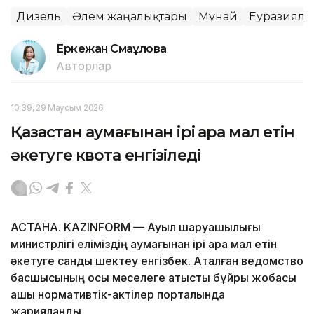
Дизель
Әлем жаңалықтары
Мұнай
Еуразиялы
Еркежан Смағұлова
Авторлар
10:39, 29 Маусым 2026
Қазақстан аумағынан ірі қара мал етін
әкетуге квота енгізіледі
АСТАНА. KAZINFORM — Ауыл шаруашылығы
министрлігі еліміздің аумағынан ірі қара мал етін
әкетуге сандық шектеу енгізбек. Аталған ведомство
басшысының осы мәселеге қатысты бұйрық жобасы
ашық нормативтік-актілер порталында
жарияланды.