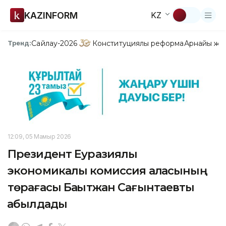
KAZINFORM
KZ
Сайлау-2026
Конституциялық реформа
Арнайы жо
Тренд:
12:09, 05 Мамыр 2026
Президент Еуразиялық
экономикалық комиссия алқасының
төрағасы Бақытжан Сағынтаевты
қабылдады