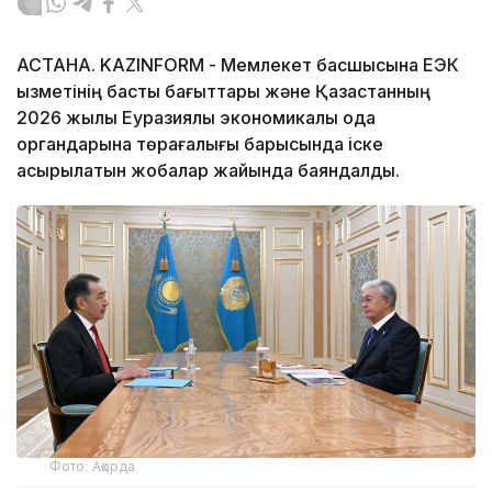
АСТАНА. KAZINFORM - Мемлекет басшысына ЕЭК
қызметінің басты бағыттары және Қазақстанның
2026 жылы Еуразиялық экономикалық одақ
органдарына төрағалығы барысында іске
асырылатын жобалар жайында баяндалды.
Фото: Ақорда