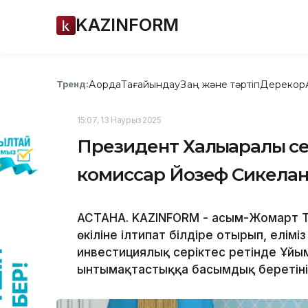
KAZINFORM
Ақорда
Тағайындау
Заң және тәртіп
Дерекқор
Тренд:
15:07, 13 Наурыз 2025
Президент Халықаралық се
комиссар Йозеф Сикелан
АСТАНА. KAZINFORM - Қасым-Жомарт 
өкіліне ілтипат білдіре отырып, елі
инвестициялық серіктес ретінде Ұй
ынтымақтастыққа басымдық беретіні