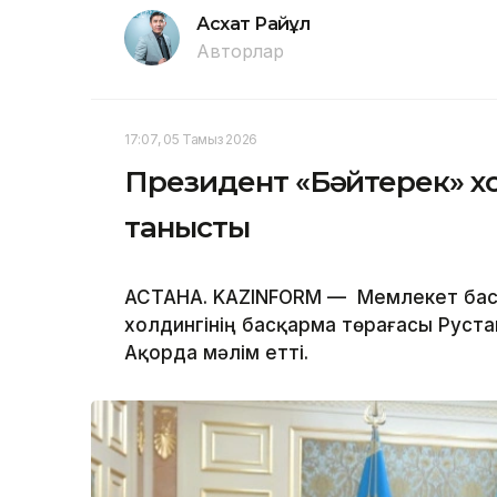
Асхат Райқұл
Авторлар
17:07, 05 Тамыз 2026
Президент «Бәйтерек» х
танысты
АСТАНА. KAZINFORM — Мемлекет бас
холдингінің басқарма төрағасы Руста
Ақорда мәлім етті.