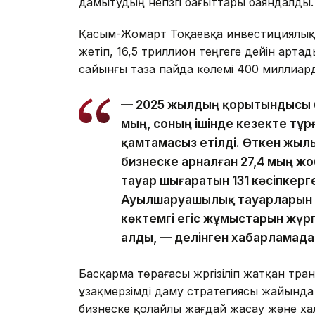
дамытудың негізгі бағыттары баяндалды.
Қасым-Жомарт Тоқаевқа инвестициялық ж
жетіп, 16,5 триллион теңгеге дейін арт
сайынғы таза пайда көлемі 400 миллиард
— 2025 жылдың қорытындысы б
мың, соның ішінде кезекте тұр
қамтамасыз етілді. Өткен жылы
бизнеске арналған 27,4 мың 
тауар шығаратын 131 кәсіпкерг
Ауылшаруашылық тауарларын ө
көктемгі егіс жұмыстарын жүрг
алды, — делінген хабарламада
Басқарма төрағасы жүргізіліп жатқан тр
ұзақмерзімді даму стратегиясы жайында а
бизнеске қолайлы жағдай жасау және х