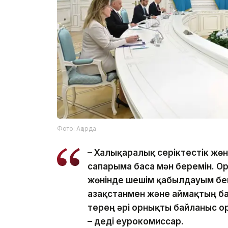
Фото: Ақорда
– Халықаралық серіктестік жөн
сапарыма баса мән беремін. О
жөнінде шешім қабылдауым бек
Қазақстанмен және аймақтың 
терең әрі орнықты байланыс ор
– деді еурокомиссар.