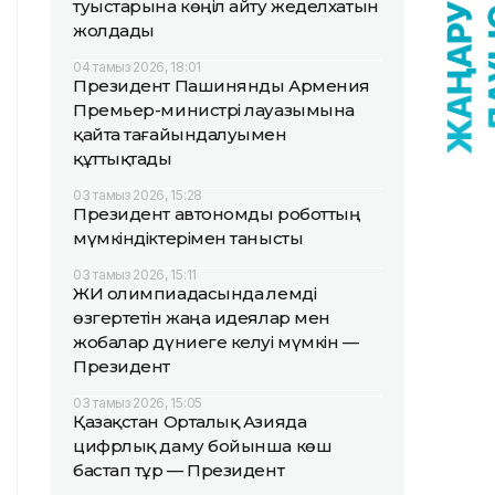
туыстарына көңіл айту жеделхатын
жолдады
04 тамыз 2026, 18:01
Президент Пашинянды Армения
Премьер-министрі лауазымына
қайта тағайындалуымен
құттықтады
03 тамыз 2026, 15:28
Президент автономды роботтың
мүмкіндіктерімен танысты
03 тамыз 2026, 15:11
ЖИ олимпиадасында әлемді
өзгертетін жаңа идеялар мен
жобалар дүниеге келуі мүмкін —
Президент
03 тамыз 2026, 15:05
Қазақстан Орталық Азияда
цифрлық даму бойынша көш
бастап тұр — Президент