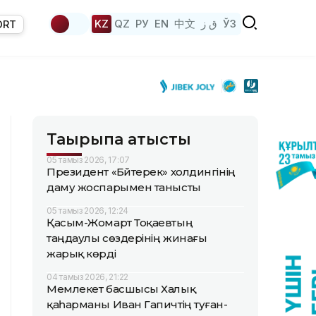
KZ
QZ
РУ
EN
中文
ق ز
ЎЗ
ORT
Тақырыпқа қатысты
05 тамыз 2026, 17:07
Президент «Бәйтерек» холдингінің
даму жоспарымен танысты
05 тамыз 2026, 12:24
Қасым-Жомарт Тоқаевтың
таңдаулы сөздерінің жинағы
жарық көрді
04 тамыз 2026, 21:22
Мемлекет басшысы Халық
қаһарманы Иван Гапичтің туған-