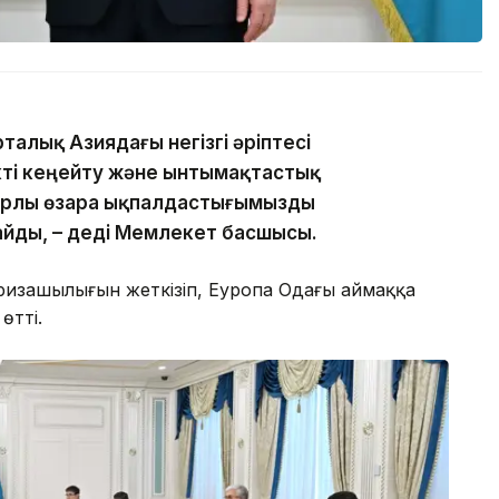
талық Азиядағы негізгі әріптесі
ікті кеңейту және ынтымақтастық
парлы өзара ықпалдастығымызды
лайды, – деді Мемлекет басшысы.
 ризашылығын жеткізіп, Еуропа Одағы аймаққа
өтті.