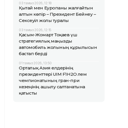
03 тамыз 2026, 12:18
Қытай мен Еуропаны жалғайтын
алтын көпір – Президент Бейнеу –
Сексеуіл жолы туралы
03 тамыз 2026, 12:15
Қасым-Жомарт Тоқаев үш
стратегиялық маңызды
автомобиль жолының құрылысын
бастап берді
01 тамыз 2026, 13:50
Орталық Азия елдерінің
президенттері UIM F1H2O әлем
чемпионатының гран-при
кезеңінің ашылу салтанатына
қатысты