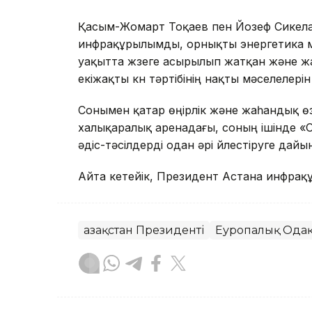
Қасым-Жомарт Тоқаев пен Йозеф Сикела 
инфрақұрылымды, орнықты энергетика м
уақытта жүзеге асырылып жатқан және ж
екіжақты күн тәртібінің нақты мәселелері
Сонымен қатар өңірлік және жаһандық өз
халықаралық аренадағы, соның ішінде «
әдіс-тәсілдерді одан әрі үйлестіруге дайы
Айта кетейік, Президент Астана инфра
Қазақстан Президенті
Еуропалық Ода