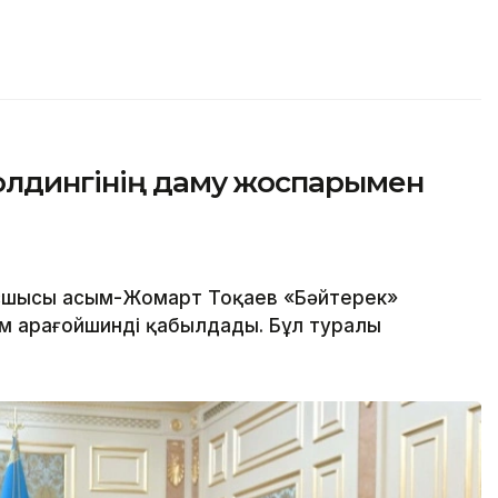
олдингінің даму жоспарымен
шысы Қасым-Жомарт Тоқаев «Бәйтерек»
м Қарағойшинді қабылдады. Бұл туралы