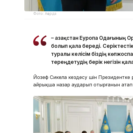
Фото: Ақорда
– Қазақстан Еуропа Одағының Ор
болып қала береді. Cеріктест
туралы келісім біздің көпжос
тереңдетудің берік негізін қа
Йозеф Сикела кездесу үшін Президентке
айрықша назар аударып отырғанын атап 