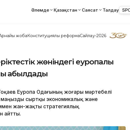
Әлемде
Қазақстан
Саясат
Талдау
SP
Арнайы жоба
Конституциялық реформа
Сайлау-2026
ріктестік жөніндегі еуропалық
ы қабылдады
Тоқаев Еуропа Одағының жоғары мәртебелі
міз маңызды сыртқы экономикалық және
ыммен жан-жақты стратегиялық
н айтты.