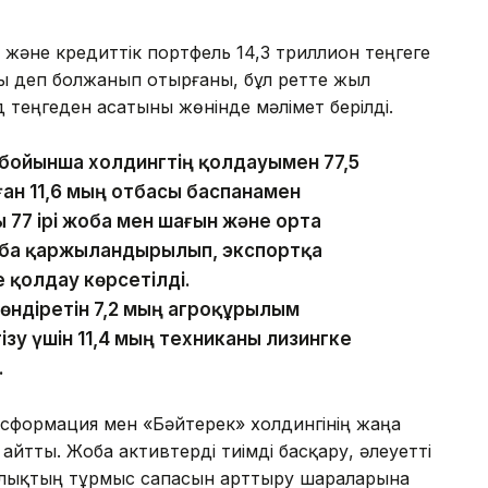
әне кредиттік портфель 14,3 триллион теңгеге
ады деп болжанып отырғаны, бұл ретте жыл
 теңгеден асатыны жөнінде мәлімет берілді.
ойынша холдингтің қолдауымен 77,5
ған 11,6 мың отбасы баспанамен
 77 ірі жоба мен шағын және орта
жоба қаржыландырылып, экспортқа
е қолдау көрсетілді.
ндіретін 7,2 мың агроқұрылым
ізу үшін 11,4 мың техниканы лизингке
.
ансформация мен «Бәйтерек» холдингінің жаңа
йтты. Жоба активтерді тиімді басқару, әлеуетті
алықтың тұрмыс сапасын арттыру шараларына