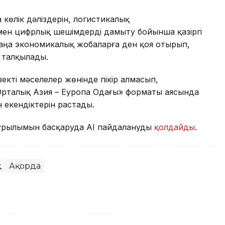
көлік дәліздерін, логистикалық
ен цифрлық шешімдерді дамыту бойынша қазіргі
аңа экономикалық жобаларға ден қоя отырып,
н талқылады.
екті мәселелер жөнінде пікір алмасып,
Орталық Азия – Еуропа Одағы» форматы аясында
н екендіктерін растады.
құрылымын басқаруда АІ пайдалануды
қолдайды
.
қ
Ақорда