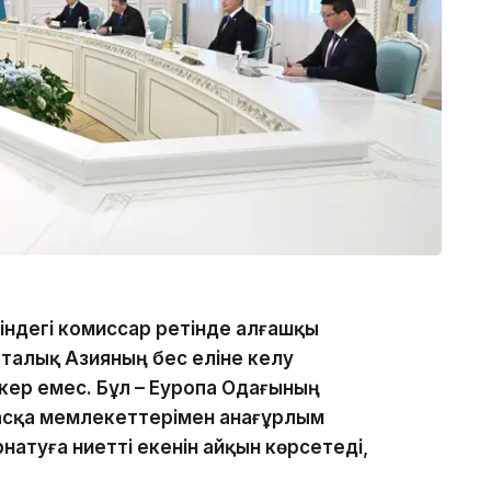
індегі комиссар ретінде алғашқы
рталық Азияның бес еліне келу
ер емес. Бұл – Еуропа Одағының
басқа мемлекеттерімен анағұрлым
натуға ниетті екенін айқын көрсетеді,