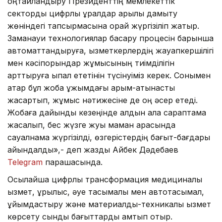
оңтайландыру Президенттің мемлекеттік
секторды цифрлық құралдар арқылы дамыту
жөніндегі тапсырмасына орай жүргізіліп жатыр.
Заманауи технологиялар басқару процесін барынша
автоматтандыруға, қызметкерлердің жауапкершілігі
мен кәсіпорындар жұмысының тиімділігін
арттыруға ықпал ететінін түсінуіміз керек. Сонымен
қатар бұл жоба ұжымдағы қарым-қатынасты
жақсартып, жұмыс нәтижесіне де оң әсер етеді.
Жобаға дайындық кезеңінде алдын ала сараптама
жасалып, бес жүзге жуық маман арасында
сауалнама жүргізілді, өзгерістердің бағыт-бағдары
айқындалды»,- деп жазды Айбек Дәдебаев
Telegram
парақшасында.
Осылайша цифрлық трансформация медициналық
қызмет, құрылыс, әуе тасымалы мен автотасымал,
ұйымдастыру және материалдық-техникалық қызмет
көрсету сынды бағыттарды қамтып отыр.