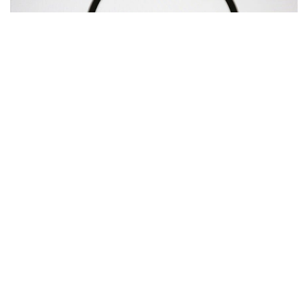
Фото: Анадолы
Реттеушінің мәліметінше, Google іздеу
нәтижелерінде Google Shopping, Google Hotels
және Google Flights сияқты өз сервистеріне
басымдық беріп, бәсекелес қызметтердің көрінуін
шектеген. Сонымен қатар компания қосымша
әзірлеушілердің пайдаланушыларға қолданбалар
дүкенінен тыс балама төлем тәсілдері мен тиімді
ұсыныстар туралы ақпарат беруіне кедергі
келтірген.