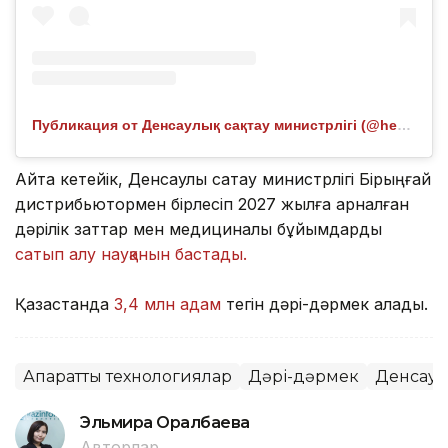
Публикация от Денсаулық сақтау министрлігі (@healthcare.gov.kz)
Айта кетейік, Денсаулық сақтау министрлігі Бірыңғай
дистрибьютормен бірлесіп 2027 жылға арналған
дәрілік заттар мен медициналық бұйымдарды
сатып алу науқанын бастады.
Қазақстанда
3,4 млн адам
тегін дәрі-дәрмек алады.
Ақпараттық технологиялар
Дәрі-дәрмек
Денсаул
Эльмира Оралбаева
Авторлар