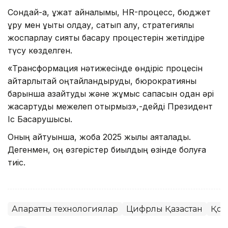
Сондай-ақ, құжат айналымы, HR-процесс, бюджет
құру мен құқықтық қолдау, сатып алу, стратегиялық
жоспарлау сияқты басқару процестерін жетілдіре
түсу көзделген.
«Трансформация нәтижесінде өндіріс процесін
айтарлықтай оңтайландыруды, бюрократияны
барынша азайтуды және жұмыс сапасын одан әрі
жақсартуды межелеп отырмыз»,-дейді Президент
Іс Басқарушысы.
Оның айтуынша, жоба 2025 жылы аяқталады.
Дегенмен, оң өзгерістер биылдың өзінде болуға
тиіс.
Ақпараттық технологиялар
Цифрлық Қазақстан
Қоғ