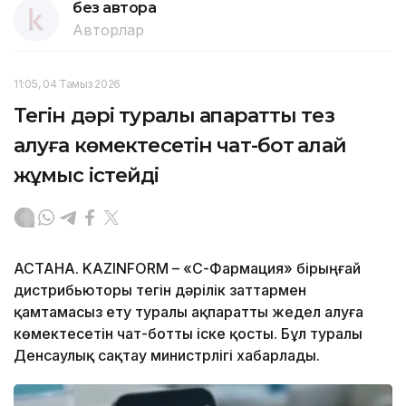
без автора
Авторлар
11:05, 04 Тамыз 2026
Тегін дәрі туралы ақпаратты тез
алуға көмектесетін чат-бот қалай
жұмыс істейді
АСТАНА. KAZINFORM –
«СҚ-Фармация» бірыңғай
дистрибьюторы тегін дәрілік заттармен
қамтамасыз ету туралы ақпаратты жедел алуға
көмектесетін чат-ботты іске қосты. Бұл туралы
Денсаулық сақтау министрлігі хабарлады.