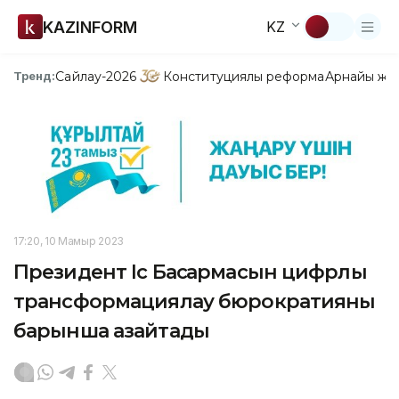
KAZINFORM
KZ
Сайлау-2026
Конституциялық реформа
Арнайы жо
Тренд:
17:20, 10 Мамыр 2023
Президент Іс Басқармасын цифрлық
трансформациялау бюрократияны
барынша азайтады