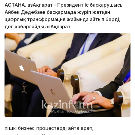
АСТАНА. ҚазАқпарат - Президент Іс басқарушысы
Айбек Дәдебаев басқармада жүріп жатқан
цифрлық трансформация жайында айтып берді,
деп хабарлайды ҚазАқпарат.
«Ішкі бизнес процестерді қайта қарап,