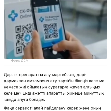
Фото: ДСМ
Дәрілік препаратты алу мәртебесін, дәрі-
дәрмекпен қамтамасыз ету тәртібін білгіңіз келе ме
немесе жиі қойылатын сұрақтарға жауап алғыңыз
келе ме? Енді қажетті ақпаратты бірнеше минуттың
ішінде алуға болады.
Жаңа сервисті қалай пайдалану керек және оның