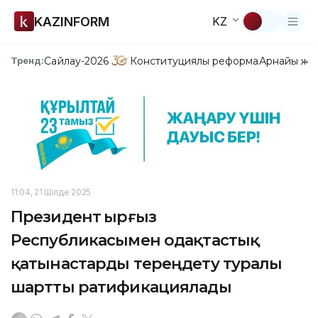
KAZINFORM
KZ
Сайлау-2026
Конституциялық реформа
Арнайы жо
Тренд:
11:04, 21 Шілде 2025
Президент Қырғыз
Республикасымен одақтастық
қатынастарды тереңдету туралы
шартты ратификациялады