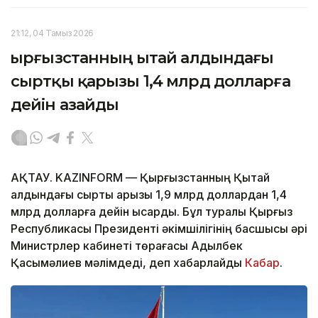
21:12, 04 Тамыз 2026
Қырғызстанның Қытай алдындағы
сыртқы қарызы 1,4 млрд долларға
дейін азайды
АҚТАУ. KAZINFORM — Қырғызстанның Қытай
алдындағы сыртқы қарызы 1,9 млрд доллардан 1,4
млрд долларға дейін қысқарды. Бұл туралы Қырғыз
Республикасы Президенті әкімшілігінің басшысы әрі
Министрлер кабинеті төрағасы Адылбек
Қасымәлиев мәлімдеді, деп хабарлайды
Кабар
.