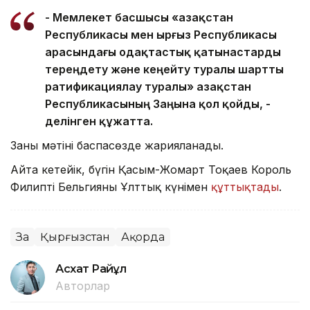
- Мемлекет басшысы «Қазақстан
Республикасы мен Қырғыз Республикасы
арасындағы одақтастық қатынастарды
тереңдету және кеңейту туралы шартты
ратификациялау туралы» Қазақстан
Республикасының Заңына қол қойды, -
делінген құжатта.
Заңның мәтіні баспасөзде жарияланады.
Айта кетейік, бүгін Қасым-Жомарт Тоқаев Король
Филипті Бельгияның Ұлттық күнімен
құттықтады
.
Заң
Қырғызстан
Ақорда
Асхат Райқұл
Авторлар