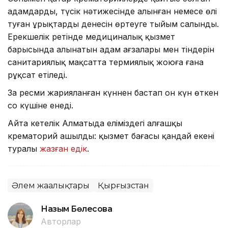
адамдардың, түсік нәтижесінде алынған немесе өлі
туған ұрықтардың денесін өртеуге тыйым салынды.
Ерекшелік ретінде медициналық қызмет
барысында алынатын адам ағзалары мен тіндерін
санитариялық мақсатта термиялық жоюға ғана
рұқсат етіледі.
Заң ресми жарияланған күннен бастап он күн өткен
соң күшіне енеді.
Айта кетелік Алматыда еліміздегі алғашқы
крематорий ашылды: қызмет бағасы қандай екені
туралы
жазған едік
.
Әлем жаңалықтары
Қырғызстан
Назым Бөлесова
Авторлар