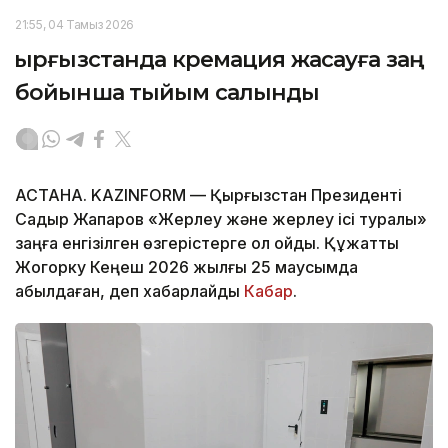
21:55, 04 Тамыз 2026
Қырғызстанда кремация жасауға заң
бойынша тыйым салынды
АСТАНА. KAZINFORM — Қырғызстан Президенті
Садыр Жапаров «Жерлеу және жерлеу ісі туралы»
заңға енгізілген өзгерістерге қол қойды. Құжатты
Жогорку Кеңеш 2026 жылғы 25 маусымда
қабылдаған, деп хабарлайды
Кабар
.