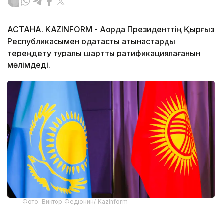
АСТАНА. KAZINFORM - Ақорда Президенттің Қырғыз
Республикасымен одақтастық қатынастарды
тереңдету туралы шартты ратификациялағанын
мәлімдеді.
Фото: Виктор Федюнин/ Kazinform