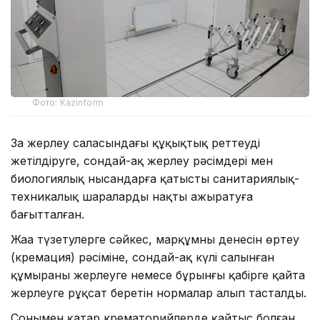
Фото: Kazinform
Заң жерлеу саласындағы құқықтық реттеуді
жетілдіруге, сондай-ақ жерлеу рәсімдері мен
биологиялық нысандарға қатысты санитариялық-
техникалық шараларды нақты ажыратуға
бағытталған.
Жаңа түзетулерге сәйкес, марқұмның денесін өртеу
(кремация) рәсіміне, сондай-ақ күлі салынған
құмыраны жерлеуге немесе бұрынғы қабірге қайта
жерлеуге рұқсат беретін нормалар алып тасталды.
Сонымен қатар крематорийлерде қайтыс болған