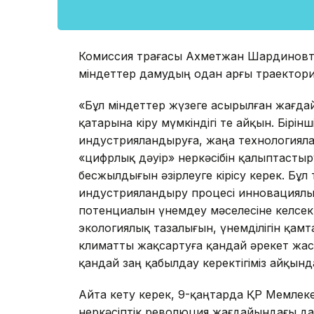
Комиссия төрағасы Ахметжан Шардиновт
міндеттер дамудың одан арғы траектор
«Бұл міндеттер жүзеге асырылған жағдай
қатарына кіру мүмкіндігі өте айқын. Бірі
индустрияландыруға, жаңа технологияла
«цифрлық дәуір» өнеркәсібін қалыптасты
бесжылдығын әзірлеуге кірісу керек. Бұл 
индустрияландыру процесі инновациялық
потенциалын үнемдеу мәселесіне келсек, 
экологиялық тазалығын, үнемділігін қам
климатты жақсартуға қандай әрекет жаса
қандай заң қабылдау керектігіміз айқын
Айта кету керек, 9-қаңтарда ҚР Мемлек
өнеркәсіптік революция жағдайындағы да