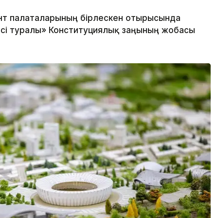
нт палаталарының бірлескен отырысында
сі туралы» Конституциялық заңының жобасы