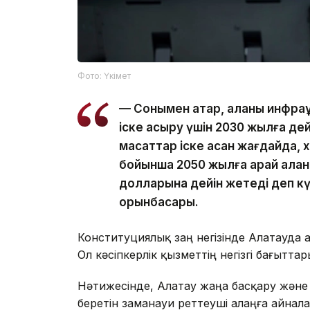
Фото: Үкімет
— Сонымен қатар, қаланы инфра
іске асыру үшін 2030 жылға дейі
мақсаттар іске асқан жағдайда
бойынша 2050 жылға қарай қала
долларына дейін жетеді деп к
орынбасары.
Конституциялық заң негізінде Алатауда
Ол кәсіпкерлік қызметтің негізгі бағытта
Нәтижесінде, Алатау жаңа басқару және 
беретін заманауи реттеуші алаңға айнала