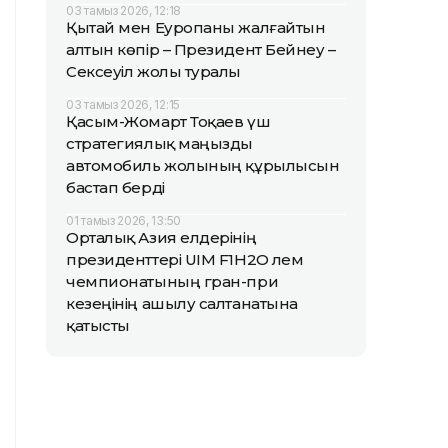
03 тамыз 2026, 12:18
Қытай мен Еуропаны жалғайтын
алтын көпір – Президент Бейнеу –
Сексеуіл жолы туралы
03 тамыз 2026, 12:15
Қасым-Жомарт Тоқаев үш
стратегиялық маңызды
автомобиль жолының құрылысын
бастап берді
01 тамыз 2026, 13:50
Орталық Азия елдерінің
президенттері UIM F1H2O әлем
чемпионатының гран-при
кезеңінің ашылу салтанатына
қатысты