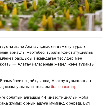
ауына және Алатау қаласын дамыту туралы
ының арнаулы мәртебесі туралы Конституциялық
Мемлекет басшысы айқындаған тәсілдер мен
 мақсаты — Алатау қаласының жедел және тұрақты
 Бозымбаевтың айтуынша, Алатау құрылғаннан
рдың қызығушылығы жоғары
болып жатыр
.
 теңге болатын алғашқы 44 инвестициялық жоба
ңа жұмыс орнын ашуға мүмкіндік береді. Бұл