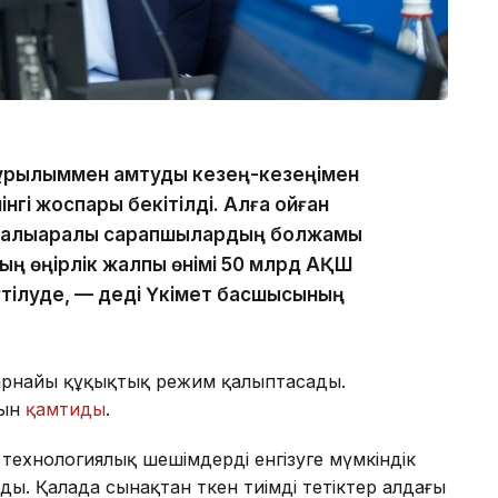
құрылыммен қамтуды кезең-кезеңімен
нгі жоспары бекітілді. Алға қойған
, халықаралық сарапшылардың болжамы
ның өңірлік жалпы өнімі 50 млрд АҚШ
үтілуде, — деді Үкімет басшысының
 арнайы құқықтық режим қалыптасады.
рын
қамтиды
.
технологиялық шешімдерді енгізуге мүмкіндік
ды. Қалада сынақтан өткен тиімді тетіктер алдағы