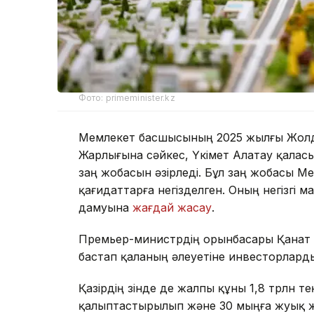
Фото: primeminister.kz
Мемлекет басшысының 2025 жылғы Жолд
Жарлығына сәйкес, Үкімет Алатау қалас
заң жобасын әзірледі. Бұл заң жобасы 
қағидаттарға негізделген. Оның негізгі
дамуына
жағдай жасау
.
Премьер-министрдің орынбасары Қанат
бастап қаланың әлеуетіне инвесторла
Қазірдің өзінде де жалпы құны 1,8 трлн
қалыптастырылып және 30 мыңға жуық жа