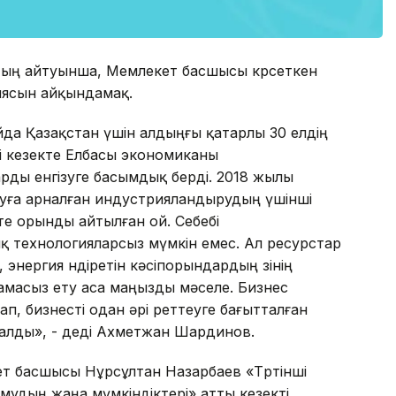
ың айтуынша, Мемлекет басшысы көрсеткен
иясын айқындамақ.
да Қазақстан үшін алдыңғы қатарлы 30 елдің
нші кезекте Елбасы экономиканы
рды енгізуге басымдық берді. 2018 жылы
руға арналған индустрияландырудың үшінші
өте орынды айтылған ой. Себебі
 технологияларсыз мүмкін емес. Ал ресурстар
энергия өндіретін кәсіпорындардың өзінің
тамасыз ету аса маңызды мәселе. Бизнес
п, бизнесті одан әрі реттеуге бағытталған
далды», - деді Ахметжан Шардинов.
ет басшысы Нұрсұлтан Назарбаев «Төртінші
мудың жаңа мүмкіндіктері» атты кезекті