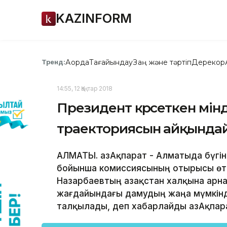
KAZINFORM
Ақорда
Тағайындау
Заң және тәртіп
Дерекқор
Тренд:
14:55, 12 Қаңтар 2018
Президент көрсеткен мін
траекториясын айқында
АЛМАТЫ. ҚазАқпарат - Алматыда бүгі
бойынша комиссиясының отырысы өтті
Назарбаевтың Қазақстан халқына арна
жағдайындағы дамудың жаңа мүмкінд
талқылады, деп хабарлайды ҚазАқпарат