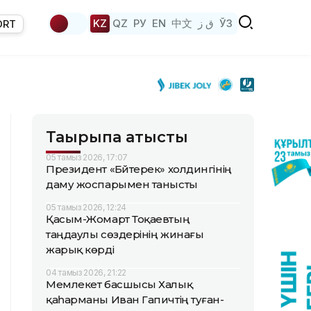
KZ
QZ
РУ
EN
中文
ق ز
ЎЗ
ORT
Тақырыпқа қатысты
05 тамыз 2026, 17:07
Президент «Бәйтерек» холдингінің
даму жоспарымен танысты
05 тамыз 2026, 12:24
Қасым-Жомарт Тоқаевтың
таңдаулы сөздерінің жинағы
жарық көрді
04 тамыз 2026, 21:22
Мемлекет басшысы Халық
қаһарманы Иван Гапичтің туған-