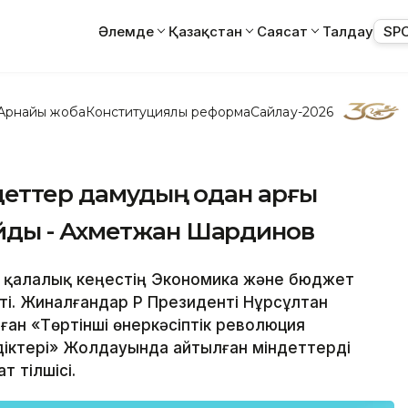
Әлемде
Қазақстан
Саясат
Талдау
SP
Арнайы жоба
Конституциялық реформа
Сайлау-2026
деттер дамудың одан арғы
йды - Ахметжан Шардинов
н қалалық кеңестің Экономика және бюджет
. Жиналғандар ҚР Президенті Нұрсұлтан
ған «Төртінші өнеркәсіптік революция
іктері» Жолдауында айтылған міндеттерді
 тілшісі.