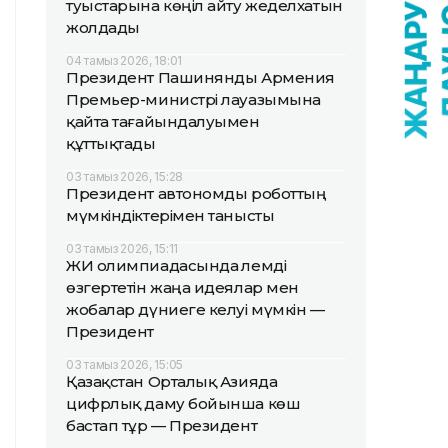
туыстарына көңіл айту жеделхатын
жолдады
04 тамыз 2026, 18:01
Президент Пашинянды Армения
Премьер-министрі лауазымына
қайта тағайындалуымен
құттықтады
03 тамыз 2026, 15:28
Президент автономды роботтың
мүмкіндіктерімен танысты
03 тамыз 2026, 15:11
ЖИ олимпиадасында әлемді
өзгертетін жаңа идеялар мен
жобалар дүниеге келуі мүмкін —
Президент
03 тамыз 2026, 15:05
Қазақстан Орталық Азияда
цифрлық даму бойынша көш
бастап тұр — Президент