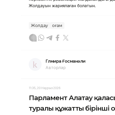
Жолдауын жариялаған болатын.
Жолдау
Қоғам
Гүлмира Ғосманәли
Авторлар
11:35, 20 Наурыз 2026
Парламент Алатау қалас
туралы құжатты бірінші