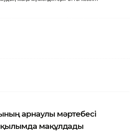
ының арнаулы мәртебесі
 оқылымда мақұлдады