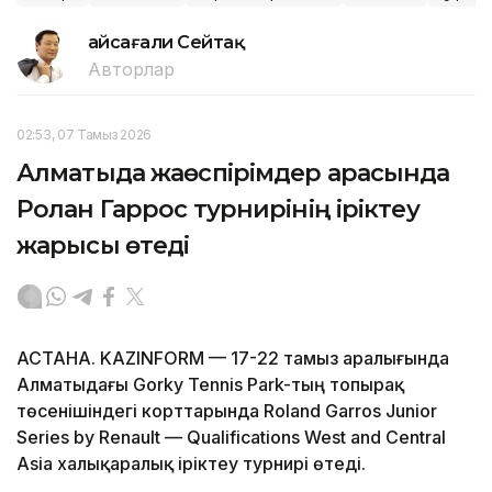
Ғайсағали Сейтақ
Авторлар
02:53, 07 Тамыз 2026
Алматыда жаөспірімдер арасында
Ролан Гаррос турнирінің іріктеу
жарысы өтеді
АСТАНА. KAZINFORM — 17-22 тамыз аралығында
Алматыдағы Gorky Tennis Park-тың топырақ
төсенішіндегі корттарында Roland Garros Junior
Series by Renault — Qualifications West and Central
Asia халықаралық іріктеу турнирі өтеді.