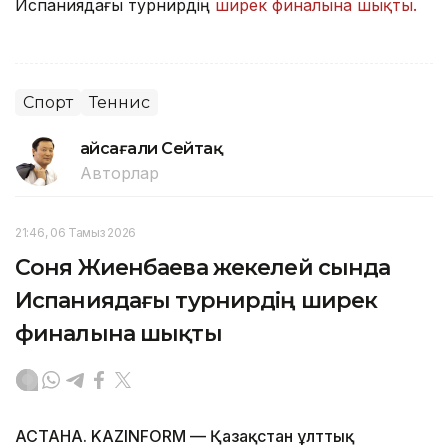
Испаниядағы турнирдің
ширек финалына шықты.
Спорт
Теннис
Ғайсағали Сейтақ
Авторлар
21:46, 06 Тамыз 2026
Соня Жиенбаева жекелей сында
Испаниядағы турнирдің ширек
финалына шықты
АСТАНА. KAZINFORM — Қазақстан ұлттық