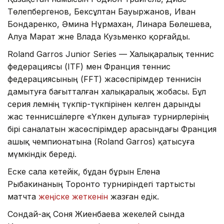
Төлепбергенов, Бексұлтан Бауыржанов, Иван
Бондаренко, Әмина Нұрмахан, Линара Бөлешева,
Алуа Марат және Влада Кузьменко қорғайды.
Roland Garros Junior Series — Халықаралық теннис
федерациясы (ITF) мен Франция теннис
федерациясының (FFT) жасөспірімдер теннисін
дамытуға бағытталған халықаралық жобасы. Бұл
серия әлемнің түкпір-түкпірінен келген дарынды
жас теннисшілерге «Үлкен дулыға» турнирлерінің
бірі саналатын жасөспірімдер арасындағы Франция
ашық чемпионатына (Roland Garros) қатысуға
мүмкіндік береді.
Еске сала кетейік, бұдан бұрын Елена
Рыбакинаның Торонто турниріндегі тартысты
матчта
жеңіске жеткенін
жазған едік.
Сондай-ақ Соня Жиенбаева жекелей сында