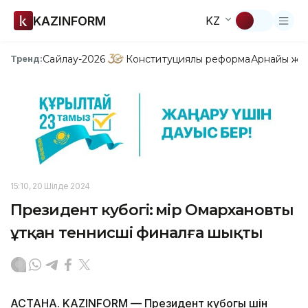
KAZINFORM
KZ
Сайлау-2026
Конституциялық реформа
Арнайы жо
Тренд:
15:10, 20 Шілде 2024
Президент кубогі: Әмір Омархановты
ұтқан теннисші финалға шықты
АСТАНА. KAZINFORM — Президент кубогы үшін