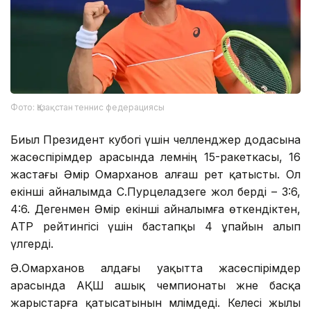
Фото: Қазақстан теннис федерациясы
Биыл Президент кубогі үшін челленджер додасына
жасөспірімдер арасында әлемнің 15-ракеткасы, 16
жастағы Әмір Омарханов алғаш рет қатысты. Ол
екінші айналымда С.Пурцеладзеге жол берді – 3:6,
4:6. Дегенмен Әмір екінші айналымға өткендіктен,
ATP рейтингісі үшін бастапқы 4 ұпайын алып
үлгерді.
Ә.Омарханов алдағы уақытта жасөспірімдер
арасында АҚШ ашық чемпионаты және басқа
жарыстарға қатысатынын мәлімдеді. Келесі жылы