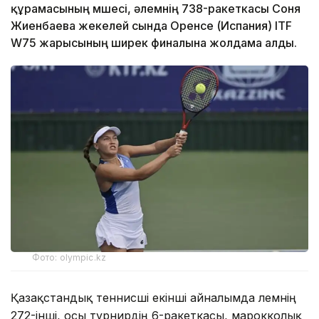
құрамасының мүшесі, әлемнің 738-ракеткасы Соня
Жиенбаева жекелей сында Оренсе (Испания) ITF
W75 жарысының ширек финалына жолдама алды.
Фото: olympic.kz
Қазақстандық теннисші екінші айналымда әлемнің
272-інші, осы турнирдің 6-ракеткасы, марокколық