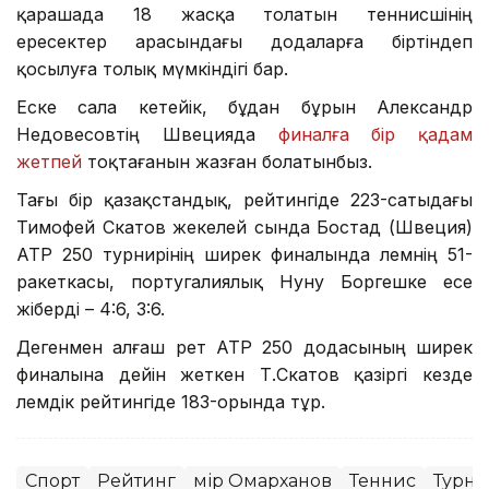
қарашада 18 жасқа толатын теннисшінің
ересектер арасындағы додаларға біртіндеп
қосылуға толық мүмкіндігі бар.
Еске сала кетейік, бұдан бұрын Александр
Недовесовтің Швецияда
финалға бір қадам
жетпей
тоқтағанын жазған болатынбыз.
Тағы бір қазақстандық, рейтингіде 223-сатыдағы
Тимофей Скатов жекелей сында Бостад (Швеция)
ATP 250 турнирінің ширек финалында әлемнің 51-
ракеткасы, португалиялық Нуну Боргешке есе
жіберді – 4:6, 3:6.
Дегенмен алғаш рет ATP 250 додасының ширек
финалына дейін жеткен Т.Скатов қазіргі кезде
әлемдік рейтингіде 183-орында тұр.
Спорт
Рейтинг
Әмір Омарханов
Теннис
Турн