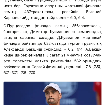
негіз бар. Грузиялық спортшы жартылай финалда
әлемнің 437-ракеткасы, ресейлік Евгений
Карловскийді жолдан тайдырды – 6:0, 6:4.
С.Пурцеладзе финалда әлемнің 356-ракеткасы,
болгариялық Димитар Кузмановпен чемпиондық
атақты сарапқа салады. Д.Кузманов жартылай
финалда рейтингіде 622-сатыда тұрған грузиялық
Александр Бакшиді сүріндірді – 6:2, 6:4. А.Бакши
кеше ширек финалда 3 сағат 21 минутқа созылған
өте тартысты матчта рейтингіде 582-орындағы
өзбекстандық Сергей Фоминді ұтқан еді – 7:6 (7:5),
6:7 (3:7), 7:6 (7:3).