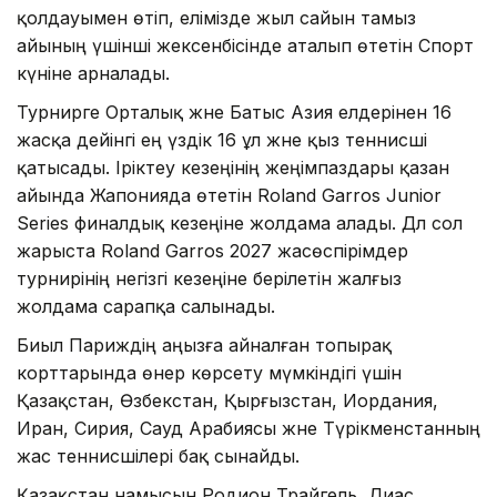
қолдауымен өтіп, елімізде жыл сайын тамыз
айының үшінші жексенбісінде аталып өтетін Спорт
күніне арналады.
Турнирге Орталық және Батыс Азия елдерінен 16
жасқа дейінгі ең үздік 16 ұл және қыз теннисші
қатысады. Іріктеу кезеңінің жеңімпаздары қазан
айында Жапонияда өтетін Roland Garros Junior
Series финалдық кезеңіне жолдама алады. Дәл сол
жарыста Roland Garros 2027 жасөспірімдер
турнирінің негізгі кезеңіне берілетін жалғыз
жолдама сарапқа салынады.
Биыл Париждің аңызға айналған топырақ
корттарында өнер көрсету мүмкіндігі үшін
Қазақстан, Өзбекстан, Қырғызстан, Иордания,
Иран, Сирия, Сауд Арабиясы және Түрікменстанның
жас теннисшілері бақ сынайды.
Қазақстан намысын Родион Трайгель, Диас