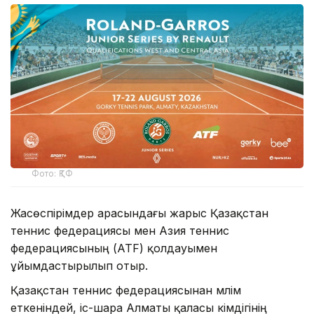
Фото: ҚТФ
Жасөспірімдер арасындағы жарыс Қазақстан
теннис федерациясы мен Азия теннис
федерациясының (ATF) қолдауымен
ұйымдастырылып отыр.
Қазақстан теннис федерациясынан мәлім
еткеніндей, іс-шара Алматы қаласы әкімдігінің