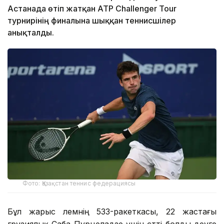
Астанада өтіп жатқан ATP Challenger Tour
турнирінің финалына шыққан теннисшілер
анықталды.
Фото: Қазақстан теннис федерациясы
Бұл жарыс әлемнің 533-ракеткасы, 22 жастағы
грузиялық Саба Пурцеладзе үшін сәтті болды деуге