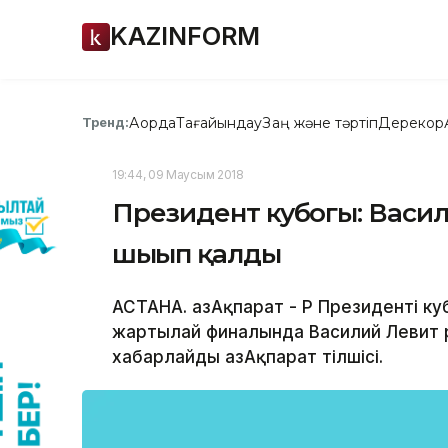
KAZINFORM
Ақорда
Тағайындау
Заң және тәртіп
Дерекқор
Тренд:
19:44, 09 Маусым 2018
Президент кубогы: Васи
шығып қалды
АСТАНА. ҚазАқпарат - ҚР Президенті 
жартылай финалында Василий Левит 
xабарлайды ҚазАқпарат тілшісі.