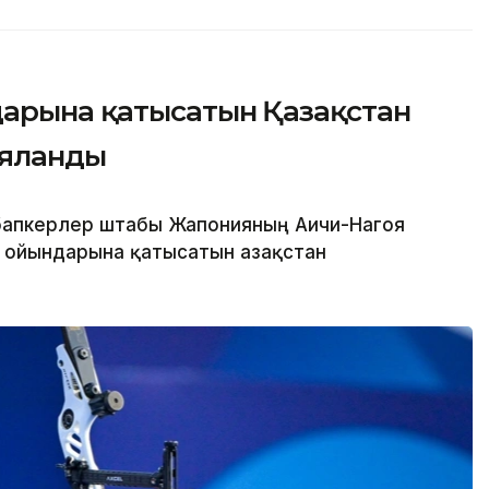
дарына қатысатын Қазақстан
ияланды
бапкерлер штабы Жапонияның Аичи-Нагоя
 ойындарына қатысатын Қазақстан