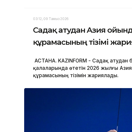
03:12, 09 Тамыз 2026
Садақ атудан Азия ойын
құрамасының тізімі жар
АСТАНА. KAZINFORM - Садақ атудан 
қалаларында өтетін 2026 жылғы Азия
құрамасының тізімін жариялады.