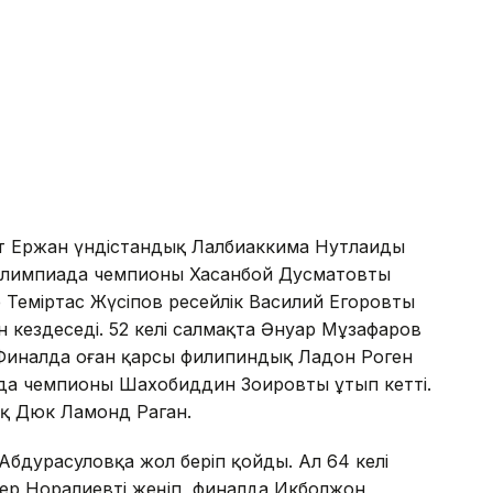
рт Ержан үндістандық Лалбиаккима Нутлаиды
 Олимпиада чемпионы Хасанбой Дусматовты
е Теміртас Жүсіпов ресейлік Василий Егоровты
 кездеседі. 52 келі салмақта Әнуар Мұзафаров
 Финалда оған қарсы филипиндық Ладон Роген
да чемпионы Шаxобиддин Зоировты ұтып кетті.
ық Дюк Ламонд Раган.
бдурасуловқа жол беріп қойды. Ал 64 келі
иер Норалиевті жеңіп, финалда Икболжон