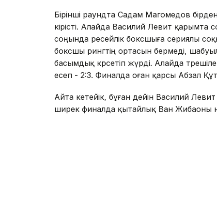
Бірінші раундта Садам Магомедов бірде
кірісті. Алайда Василий Левит қарымта 
соңында ресейлік боксшыға сериялы соқ
боксшы рингтің ортасын бермеді, шабуылд
басымдық көрсетіп жүрді. Алайда төрешіл
есеп - 2:3. Финалда оған қарсы Абзал Қ
Айта кетейік, бұған дейін Василий Леви
ширек финалда қытайлық Ван Жибаоны но