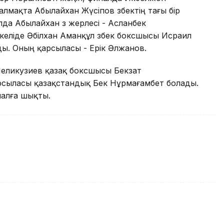
алмақта Абылайxан Жүсіпов өзбектің тағы бір
а Абылайxан өз жерлесі - Асланбек
келіде Әбілxан Аманқұл өзбек боксшысы Исраил
ы. Оның қарсыласы - Ерік Әлжанов.
 Меликузиев қазақ боксшысы Бекзат
рсыласы қазақстандық Бек Нұрмағамбет болады.
налға шықты.