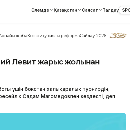
Әлемде
Қазақстан
Саясат
Талдау
SP
Арнайы жоба
Конституциялық реформа
Сайлау-2026
лий Левит жарыс жолынан
кубогы үшін бокстан халықаралық турнирдің
ресейлік Садам Магомедовпен кездесті, деп