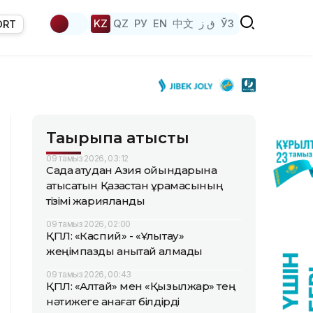
KZ
QZ
РУ
EN
中文
ق ز
ЎЗ
ORT
Тақырыпқа қатысты
09 тамыз 2026, 03:12
Садақ атудан Азия ойындарына
қатысатын Қазақстан құрамасының
тізімі жарияланды
09 тамыз 2026, 02:00
ҚПЛ: «Каспий» - «Ұлытау»
жеңімпазды анықтай алмады
09 тамыз 2026, 00:43
ҚПЛ: «Алтай» мен «Қызылжар» тең
нәтижеге қанағат білдірді