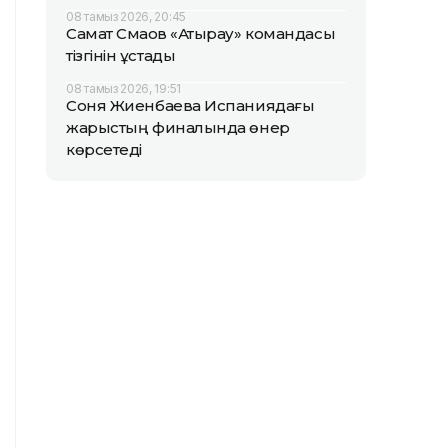
08 тамыз 2026, 20:45
Самат Смақов «Атырау» командасы
тізгінін ұстады
08 тамыз 2026, 19:51
Соня Жиенбаева Испаниядағы
жарыстың финалында өнер
көрсетеді