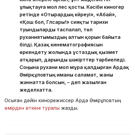
ұлықтауға мол үлес қосты. Кәсіби киногер
ретінде «Отырардың күйреуі», «Абай»,
«Қош бол, Гүлсары!» сияқты тарихи
туындыларды таспалап, төл
руханиятымыздың алтын қорын байыта
білді. Қазақ кинематографиясын
өркендету жолында ұстаздық қызмет
атқарып, дарынды шәкірттер тәрбиеледі.
Соңына рухани мол мұра қалдырған Ардақ
Әмірқұловтың иманы саламат, жаны
жәннатта болсын, – деп жазылған
жеделхатта.
Осыған дейін кинорежиссер Ардақ Әмірқұловтың
өмірден өткені туралы
жаздық.