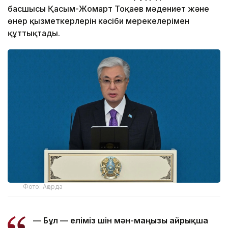
басшысы Қасым-Жомарт Тоқаев мәдениет және
өнер қызметкерлерін кәсіби мерекелерімен
құттықтады.
Фото: Ақорда
— Бұл — еліміз үшін мән-маңызы айрықша