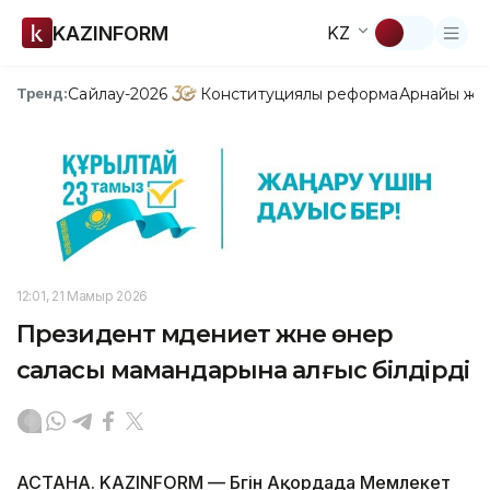
KAZINFORM
KZ
Сайлау-2026
Конституциялық реформа
Арнайы жо
Тренд:
12:01, 21 Мамыр 2026
Президент мәдениет және өнер
саласы мамандарына алғыс білдірді
АСТАНА. KAZINFORM — Бүгін Ақордада Мемлекет