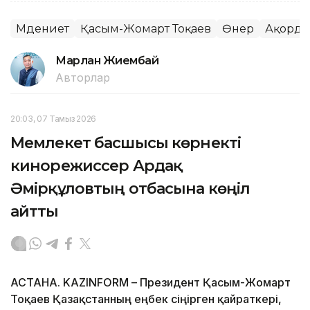
Мәдениет
Қасым-Жомарт Тоқаев
Өнер
Ақорда
Марлан Жиембай
Авторлар
20:03, 07 Тамыз 2026
Мемлекет басшысы көрнекті
кинорежиссер Ардақ
Әмірқұловтың отбасына көңіл
айтты
АСТАНА. KAZINFORM – Президент Қасым-Жомарт
Тоқаев Қазақстанның еңбек сіңірген қайраткері,