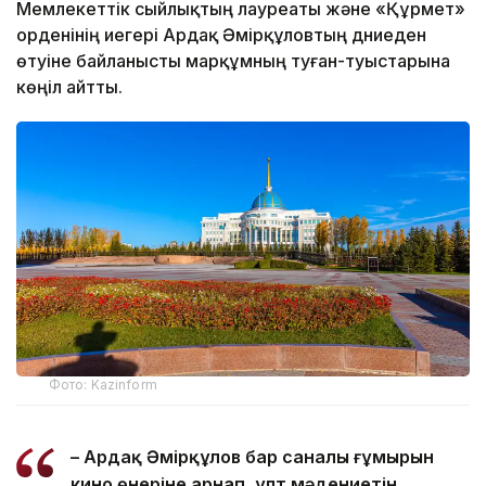
Мемлекеттік сыйлықтың лауреаты және «Құрмет»
орденінің иегері Ардақ Әмірқұловтың дүниеден
өтуіне байланысты марқұмның туған-туыстарына
көңіл айтты.
Фото: Kazinform
– Ардақ Әмірқұлов бар саналы ғұмырын
кино өнеріне арнап, ұлт мәдениетін