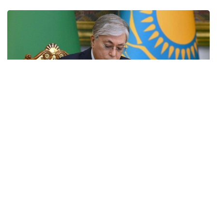
Фото: Ақорда
Қадірлі қауым!
Сіздерді Солтүстік Қазақстан облысының
құрылғанына 90 жыл толуымен шын жүректен
құттықтаймын!
Осы уақыт ішінде Қызылжар өңірі дамудың даңғыл