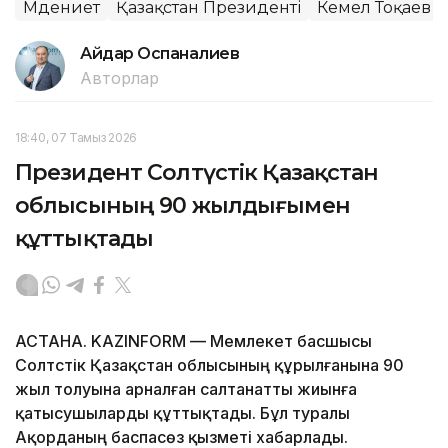
Мәдениет
Қазақстан Президенті
Кемел Тоқаев
Айдар Оспаналиев
Авторлар
18:40, 07 Тамыз 2026
Президент Солтүстік Қазақстан
облысының 90 жылдығымен
құттықтады
АСТАНА. KAZINFORM — Мемлекет басшысы
Солтүстік Қазақстан облысының құрылғанына 90
жыл толуына арналған салтанатты жиынға
қатысушыларды құттықтады. Бұл туралы
Ақорданың баспасөз қызметі хабарлады.