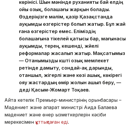
көрінісі. Шын мәнінде руханияты бай елдің
ойы озық, болашағы жарқын болады.
Өздеріңізге мәлім, қазір Қазақстанда
ауқымды өзгерістер болып жатыр. Бұл жай
ғана өзгерістер емес. Еліміздің
болашағына тікелей қатысы бар, мағынасы
ауқымды, терең, кешенді, жүйелі
реформалар жасалып жатыр. Мақсатымыз
— Отанымызды күшті озық мемлекет
ретінде дамыту, сондай-ақ дарынды,
отаншыл, жігерлі және көзі ашық, көкірегі
ояу жастардың өмір жолын ашып беру, —
деді Қасым-Жомарт Тоқаев.
Айта кетелік Премьер-министрінің орынбасары –
Мәдениет және ақпарат министрі Аида Балаева
мәдениет және өнер қызметкерлерін кәсіби
мерекесімен
құттықтаған еді
.