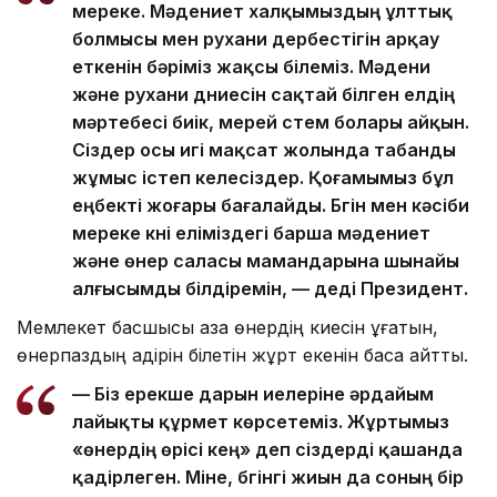
мереке. Мәдениет халқымыздың ұлттық
болмысы мен рухани дербестігін арқау
еткенін бәріміз жақсы білеміз. Мәдени
және рухани дүниесін сақтай білген елдің
мәртебесі биік, мерей үстем болары айқын.
Сіздер осы игі мақсат жолында табанды
жұмыс істеп келесіздер. Қоғамымыз бұл
еңбекті жоғары бағалайды. Бүгін мен кәсіби
мереке күні еліміздегі барша мәдениет
және өнер саласы мамандарына шынайы
алғысымды білдіремін, — деді Президент.
Мемлекет басшысы қазақ өнердің киесін ұғатын,
өнерпаздың қадірін білетін жұрт екенін баса айтты.
— Біз ерекше дарын иелеріне әрдайым
лайықты құрмет көрсетеміз. Жұртымыз
«өнердің өрісі кең» деп сіздерді қашанда
қадірлеген. Міне, бүгінгі жиын да соның бір