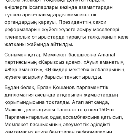
өңірлерге іссапарлары кезінде азаматтардан
түскен арыз-шағымдарды мемлекеттік
органдардың қарауы, Президенттің саяси
реформаларын жүйелі жүзеге асыру мәселелері
пленарлық отырыстарда тұрақты талқыланып келе
жатқаны жайында айтылды.
Сонымен қатар Мемлекет басшысына Amanat
партиясының «Қарызсыз қоғам», «Ауыл аманаты»,
«Жер аманаты», «Әкімдер мектебі» жобаларының
жүзеге асырылу барысы таныстырылды.
Бұдан бөлек, Ерлан Қошанов парламенттік
дипломатия аясында атқарылған жұмыстардың
қорытындысына тоқталды. Атап айтқанда,
Мәжіліс делегациясы Ташкентте өткен 150-ші
Парламентаралық одақ ассамблеясына қатысып,
Мемлекет басшысының әлеуметтік әділдікті
қамтамасыз етуге бағытталған реформаларын