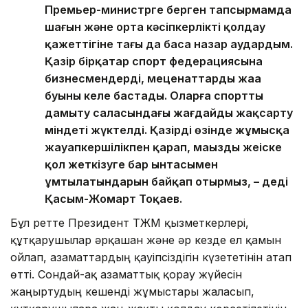
Премьер-министрге берген тапсырмамда
шағын және орта кәсіпкерлікті қолдау
қажеттігіне тағы да баса назар аудардым.
Қазір бірқатар спорт федерациясына
бизнесмендердің, меценаттардың жаңа
буыны келе бастады. Оларға спортты
дамыту саласындағы жағдайды жақсарту
міндеті жүктелді. Қазірдің өзінде жұмысқа
жауапкершілікпен қарап, маңызды жеңіске
қол жеткізуге бар ынтасымен
ұмтылатындарын байқап отырмыз, – деді
Қасым-Жомарт Тоқаев.
Бұл ретте Президент ТЖМ қызметкерлері,
құтқарушылар әрқашан және әр кезде ел қамын
ойлап, азаматтардың қауіпсіздігін күзететінін атап
өтті. Сондай-ақ азаматтық қорғау жүйесін
жаңғыртудың кешенді жұмыстары жалғасып,