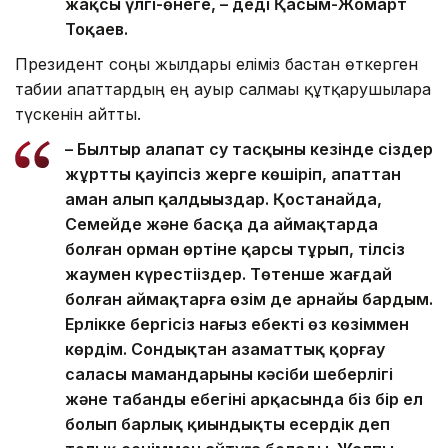
жақсы үлгі-өнеге, – деді Қасым-Жомарт
Тоқаев.
Президент соңғы жылдары еліміз бастан өткерген
табиғи апаттардың ең ауыр салмағы құтқарушыларға
түскенін айтты.
– Былтыр алапат су тасқыны кезінде сіздер
жұртты қауіпсіз жерге көшіріп, апаттан
аман алып қалдыңыздар. Қостанайда,
Семейде және басқа да аймақтарда
болған орман өртіне қарсы тұрып, тілсіз
жаумен күрестіңіздер. Төтенше жағдай
болған аймақтарға өзім де арнайы бардым.
Ерлікке бергісіз нағыз еңбекті өз көзіммен
көрдім. Сондықтан азаматтық қорғау
саласы мамандарының кәсіби шеберлігі
және табанды еңбегінің арқасында біз бір ел
болып барлық қиындықты еңсердік деп