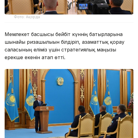
Фото: Ақорда
Мемлекет басшысы бейбіт күннің батырларына
шынайы ризашылығын білдіріп, азаматтық қорғау
саласының еліміз үшін стратегиялық маңызы
ерекше екенін атап өтті.