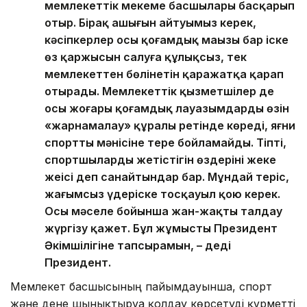
мемлекеттік мекеме басшылары басқарып
отыр. Бірақ ашығын айтуымыз керек,
кәсіпкерлер осы қоғамдық маңызы бар іске
өз қаржысын салуға құлықсыз, тек
мемлекеттен бөлінетін қаражатқа қарап
отырады. Мемлекеттік қызметшілер де
осы жоғары қоғамдық лауазымдарды өзін
«жарнамалау» құралы ретінде көреді, яғни
спорттың мәнісіне терең бойламайды. Тіпті,
спортшылардың жетістігін өздерінің жеке
жеңісі деп санайтындар бар. Мұндай теріс,
жағымсыз үдеріске тосқауыл қою керек.
Осы мәселе бойынша жан-жақты талдау
жүргізу қажет. Бұл жұмысты Президент
Әкімшілігіне тапсырамын, – деді
Президент.
Мемлекет басшысының пайымдауынша, спорт
және дене шынықтыруға қолдау көрсетуді құрметті