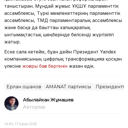
таныстырған. Мұндай жұмыс ҰҚШҰ парламенттік
ассамблеясы, Түркі мемлекеттерінің парламенттік
ассамблеясы, ТМД парламентаралық ассамблеясы
және басқа да бағыттағы халықаралық
ынтымақтастық шеңберінде белсенді жүргізіліп
жатыр.
Еске сала кетейік, бұған дейін Президент Yandex
компаниясының цифрлық трансформацияға қосқан
үлесіне
жоғары баға бергенін
жазған едік.
Ерлан Қошанов
АМАNAT партиясы
Президенттің
Абылайхан Жұмашев
Авторлар
14:40, 17 Қазан 2025