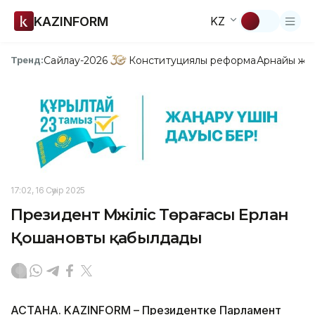
KAZINFORM
KZ
Сайлау-2026
Конституциялық реформа
Арнайы жо
Тренд:
17:02, 16 Сәуір 2025
Президент Мәжіліс Төрағасы Ерлан
Қошановты қабылдады
АСТАНА. KAZINFORM – Президентке Парламент