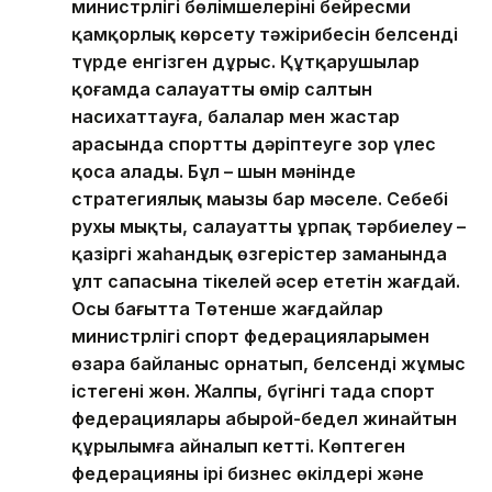
министрлігі бөлімшелерінің бейресми
қамқорлық көрсету тәжірибесін белсенді
түрде енгізген дұрыс. Құтқарушылар
қоғамда салауатты өмір салтын
насихаттауға, балалар мен жастар
арасында спортты дәріптеуге зор үлес
қоса алады. Бұл – шын мәнінде
стратегиялық маңызы бар мәселе. Себебі
рухы мықты, салауатты ұрпақ тәрбиелеу –
қазіргі жаһандық өзгерістер заманында
ұлт сапасына тікелей әсер ететін жағдай.
Осы бағытта Төтенше жағдайлар
министрлігі спорт федерацияларымен
өзара байланыс орнатып, белсенді жұмыс
істегені жөн. Жалпы, бүгінгі таңда спорт
федерациялары абырой-бедел жинайтын
құрылымға айналып кетті. Көптеген
федерацияны ірі бизнес өкілдері және