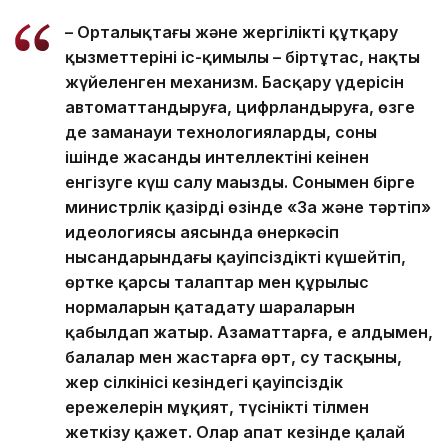
– Орталықтағы және жергілікті құтқару
қызметтерінің іс-қимылы – біртұтас, нақты
жүйеленген механизм. Басқару үдерісін
автоматтандыруға, цифрландыруға, өзге
де заманауи технологияларды, соның
ішінде жасанды интеллектіні кеңінен
енгізуге күш салу маңызды. Сонымен бірге
министрлік қазірдің өзінде «Заң және тәртіп»
идеологиясы аясында өнеркәсіп
нысандарындағы қауіпсіздікті күшейтіп,
өртке қарсы талаптар мен құрылыс
нормаларын қатаңдату шараларын
қабылдап жатыр. Азаматтарға, ең алдымен,
балалар мен жастарға өрт, су тасқыны,
жер сілкінісі кезіндегі қауіпсіздік
ережелерін мұқият, түсінікті тілмен
жеткізу қажет. Олар апат кезінде қалай