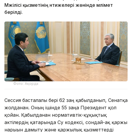
Мәжілісі қызметінің нәтижелері жөнінде мәлімет
берілді.
Фото: Ақорда
Сессия басталғалы бері 62 заң қабылданып, Сенатқа
жолданған. Оның ішінде 55 заңға Президент қол
қойған. Қабылданған нормативтік-құқықтық
актілердің қатарында Су кодексі, сондай-ақ қаржы
нарығын дамыту және қаржылық қызметтерді