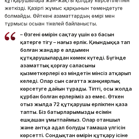
құтқарушыларға жан-жақты қолдау көрсетілетінін
жеткізді. Қазіргі жұмыс қарқынын төмендетуге
болмайды. Өйткені азаматтардың өмірі мен
тұрмысы осыған тікелей байланысты.
– Өзгенің өмірін сақтау үшін өз басын
қатерге тігу – нағыз ерлік. Қиындыққа тап
болған жандар ең алдымен
құтқарушылардан көмек күтеді. Бүгінде
азаматтық қорғау саласының
қызметкерлері өз міндетін мінсіз атқарып
келеді. Олар сын сағатта жанқиярлық
көрсетуге дайын тұрады. Тіпті, осы жолда
құрбан болған ерлеріміз аз емес. Өткен
отыз жылда 72 құтқарушы ерлікпен қаза
тапты. Біз батырларымыздың есімін
ешқашан ұмытпаймыз. Олар отаншыл
және антқа адал болудың тамаша үлгісін
көрсетті. Сондықтан өмірін құтқару ісіне