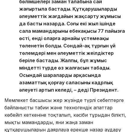
бөлімшелері заман талабына сай
жаңғыртыла бастады. Құтқарушылардың
әлеуметтік жағдайын жақсарту жұмысы
да басты назарда. Соңғы екі жыл ішінде
сала мамандарының еңбекақысы 77 пайызға
өсті, енді оларға арнайы үстемеақы
төленетін болды. Сондай-ақ тұрғын үй
төлемдері мен әлеуметтік жеңілдіктер
беріле бастады. Жалпы, бұл жұмыс
міндетті түрде өз жалғасын табады.
Осындай шаралардың арқасында
азаматтық қорғау саласының кадрлық
әлеуеті артып келеді, – деді Президент.
Мемлекет басшысы жер жүзінде түрлі себептерге
байланысты табиғи және техногендік апаттар
көбейіп кеткеніне тоқталып, кәсіби тұрғыдан білікті,
мықты мамандарды, яғни жаңа заман
құтқарушыларын даярлауға ерекше назар аудару