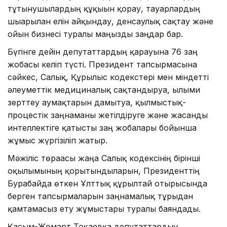
тұтынушылардың құқығын қорғау, тауарлардың
шығарылған елін айқындау, денсаулық сақтау және
ойын бизнесі туралы маңызды заңдар бар.
Бүгінге дейін депутаттардың қарауына 76 заң
жобасы келіп түсті. Президент тапсырмасына
сәйкес, Салық, Құрылыс кодекстері мен міндетті
әлеуметтік медициналық сақтандыруға, ғылыми
зерттеу аумақтарын дамытуға, қылмыстық-
процестік заңнаманы жетілдіруге және жасанды
интеллектіге қатысты заң жобалары бойынша
жұмыс жүргізіліп жатыр.
Мәжіліс төрағасы жаңа Салық кодексінің бірінші
оқылымының қорытындыларын, Президенттің
Бурабайда өткен Ұлттық құрылтай отырысында
берген тапсырмаларын заңнамалық тұрғыдан
қамтамасыз ету жұмыстары туралы баяндады.
Қасым-Жомарт Тоқаевқа депутаттардың