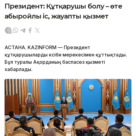
Президент: Құтқарушы болу – өте
абыройлы іс, жауапты қызмет
АСТАНА. KAZINFORM — Президент
құтқарушыларды кәсіби мерекесімен құттықтады.
Бұл туралы Ақорданың баспасөз қызметі
хабарлады.