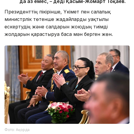
да аз емес, – деді Қасым-Жомарт Тоқаев.
Президенттің пікірінше, Үкімет пен салалық
министрлік төтенше жағдайларды уақтылы
ескертудің және салдарын жоюдың тиімді
жолдарын қарастыруға баса мән берген жөн.
Фото: Ақорда