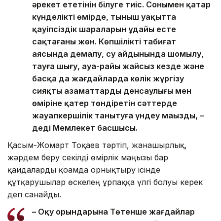
әрекет ететінін білуге тиіс. Сонымен қатар
күнделікті өмірде, тыныш уақытта
қауіпсіздік шараларын ұдайы есте
сақтағаны жөн. Көпшілікті табиғат
аясында демалу, су айдынында шомылу,
тауға шығу, ауа-райы жайсыз кезде және
басқа да жағдайларда көлік жүргізу
сияқты азаматтардың денсаулығы мен
өміріне қатер төндіретін сәттерде
жауапкершілік танытуға үндеу маңызды, –
деді Мемлекет басшысы.
Қасым-Жомарт Тоқаев тәртіп, жанашырлық,
жәрдем беру секілді өмірлік маңызы бар
қағидаларды қоғамда орнықтыру ісінде
құтқарушылар өскелең ұрпаққа үлгі болуы керек
деп санайды.
– Оқу орындарына Төтенше жағдайлар