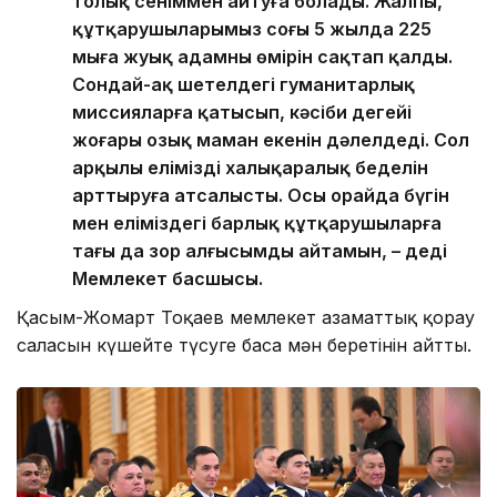
толық сеніммен айтуға болады. Жалпы,
құтқарушыларымыз соңғы 5 жылда 225
мыңға жуық адамның өмірін сақтап қалды.
Сондай-ақ шетелдегі гуманитарлық
миссияларға қатысып, кәсіби деңгейі
жоғары озық маман екенін дәлелдеді. Сол
арқылы еліміздің халықаралық беделін
арттыруға атсалысты. Осы орайда бүгін
мен еліміздегі барлық құтқарушыларға
тағы да зор алғысымды айтамын, – деді
Мемлекет басшысы.
Қасым-Жомарт Тоқаев мемлекет азаматтық қорғау
саласын күшейте түсуге баса мән беретінін айтты.