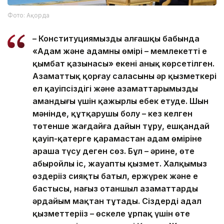
Фото: Ақорда
– Конституциямыздың алғашқы бабында
«Адам және адамның өмірі – мемлекеттің ең
қымбат қазынасы» екені анық көрсетілген.
Азаматтық қорғау саласының әр қызметкері
ел қауіпсіздігі және азаматтарымыздың
амандығы үшін қажырлы еңбек етуде. Шын
мәнінде, құтқарушы болу – кез келген
төтенше жағдайға дайын тұру, ешқандай
қауіп-қатерге қарамастан адам өміріне
араша түсу деген сөз. Бұл – әрине, өте
абыройлы іс, жауапты қызмет. Халқымыз
өздеріңіз сияқты батыл, ержүрек және ең
бастысы, нағыз отаншыл азаматтарды
әрдайым мақтан тұтады. Сіздердің адал
қызметтеріңіз – өскелең ұрпақ үшін өте