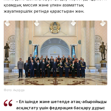
қоғамдық миссия және үлкен азаматтық
жауапкершілік ретінде қарастырған жөн.
Фото: Ақорда
– Ел ішінде және шетелде атақ-абыройыңды
асқақтату үшін федерация басқару дұрыс