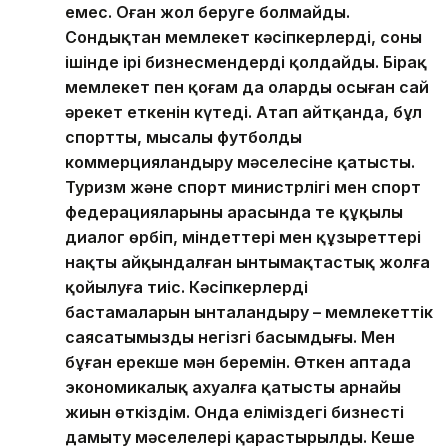
емес. Оған жол беруге болмайды.
Сондықтан мемлекет кәсіпкерлерді, соның
ішінде ірі бизнесмендерді қолдайды. Бірақ
мемлекет пен қоғам да олардың осыған сай
әрекет еткенін күтеді. Атап айтқанда, бұл
спортты, мысалы футболды
коммерцияландыру мәселесіне қатысты.
Туризм және спорт министрлігі мен спорт
федерацияларының арасында тең құқылы
диалог өрбіп, міндеттері мен құзыреттері
нақты айқындалған ынтымақтастық жолға
қойылуға тиіс. Кәсіпкерлердің
бастамаларын ынталандыру – мемлекеттік
саясатымыздың негізгі басымдығы. Мен
бұған ерекше мән беремін. Өткен аптада
экономикалық ахуалға қатысты арнайы
жиын өткіздім. Онда еліміздегі бизнесті
дамыту мәселелері қарастырылды. Кеше