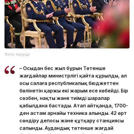
Фото: Ақорда
– Осыдан бес жыл бұрын Төтенше
жағдайлар министрлігі қайта құрылды, ал
осы салаға республикалық бюджеттен
бөлінетін қаржы екі жарым есе көбейді. Бір
сөзбен, нақты және тиімді шаралар
қабылдана бастады. Атап айтқанда, 1700-
ден астам арнайы техника алынды. 42 өрт
сөндіру депосы және құтқару станциясы
салынды. Аудандық төтенше жағдай