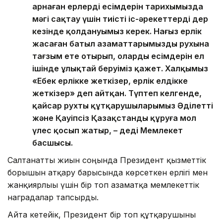
арнаған ерлердің есімдерін тарихымызда
мәңгі сақтау үшін тиісті іс-әрекеттерді дер
кезінде қолдануымыз керек. Нағыз ерлік
жасаған батыл азаматтарымыздың рухына
тағзым ете отырып, олардың есімдерін ел
ішінде ұлықтай беруіміз қажет. Халқымыз
«Еңбек ерлікке жеткізер, ерлік елдікке
жеткізер» деп айтқан. Түптеп келгенде,
қайсар рухты құтқарушыларымыз Әділетті
және Қауіпсіз Қазақстанды құруға мол
үлес қосып жатыр, – деді Мемлекет
басшысы.
Салтанатты жиын соңында Президент қызметтік
борышын атқару барысында көрсеткен ерлігі мен
жанқиярлығы үшін бір топ азаматқа мемлекеттік
наградалар тапсырды.
Айта кетейік, Президент бір топ құтқарушыны