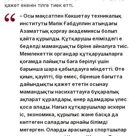
қажет екенін тілге тиек етті.
– Осы мақсатпен Көкшетау техникалық
институты Мәлік Ғабдуллин атындағы
Азаматтық қорғау академиясы болып
қайта құрылды. Құтқарушы еліміздегі ең
беделді мамандықтың біріне айналуға тиіс.
Мемлекеттік органдар құтқарушыларға
қоғамда лайықты баға берілуі үшін
барынша шара қабылдауға міндетті. Өте
қиын, қауіпті, бір емес, бірнеше бағытта
дайындықты қажет ететін осынау
мамандықты насихаттауға бұқаралық
ақпарат құралдары, өнер адамдары үлес
қоса алады. Нағыз құтқарушылар әскери
іс, экономика, құрылыс және басқа да
көптеген саладағы арнайы білімді
меңгерген. Олардың арасында спортшылар