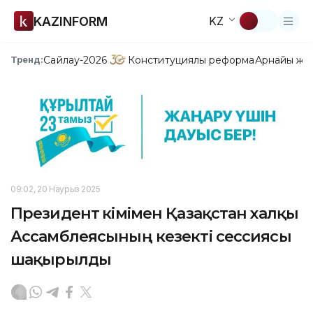
KAZINFORM
KZ
Сайлау-2026
Конституциялық реформа
Арнайы жо
Тренд:
09:02, 20 Наурыз 2025
Президент өкімімен Қазақстан халқы
Ассамблеясының кезекті сессиясы
шақырылды