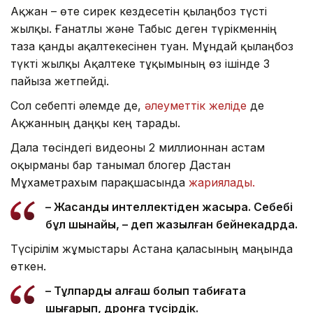
Ақжан – өте сирек кездесетін қылаңбоз түсті
жылқы. Ғанатлы және Табыс деген түрікменнің
таза қанды ақалтекесінен туған. Мұндай қылаңбоз
түкті жылқы Ақалтеке тұқымының өз ішінде 3
пайызға жетпейді.
Сол себепті әлемде де,
әлеуметтік желіде
де
Ақжанның даңқы кең тарады.
Дала төсіндегі видеоны 2 миллионнан астам
оқырманы бар танымал блогер Дастан
Мұхаметрахым парақшасында
жариялады.
– Жасанды интеллектіден жақсырақ. Себебі
бұл шынайы, – деп жазылған бейнекадрда.
Түсірілім жұмыстары Астана қаласының маңында
өткен.
– Тұлпарды алғаш болып табиғатқа
шығарып, дронға түсірдік.