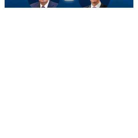
Фото: Ақорда
- Король жеделхатта Мемлекет
басшысының Бельгияның Ұлттық күніне
орай білдірген жылы лебізіне шынайы
ризашылығын жеткізген, - делінген
ақпаратта.
Сондай-ақ Король Филипп биыл Президенттің
шақыруы бойынша Қазақстанға жасайтын алдағы
мемлекеттік сапарына ерекше мән беріп отырғанын
атап өткен.
Айта кетейік, кеше Президент Солтүстік