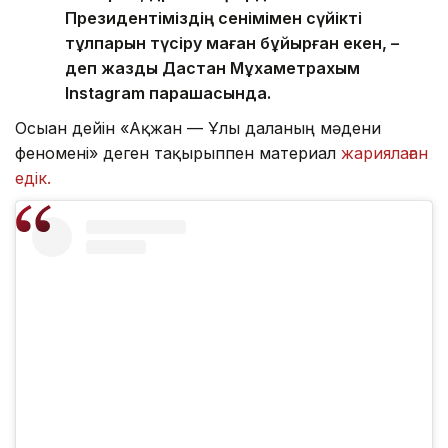
Президентіміздің сенімімен сүйікті
тұлпарын түсіру маған бұйырған екен, –
деп жазды Дастан Мұхаметрахым
Instagram парақшасында.
Осыған дейін «Ақжан — Ұлы даланың мәдени
феномені» деген тақырыппен материал
жариялаған
едік.