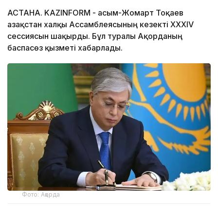
АСТАНА. KAZINFORM - Қасым-Жомарт Тоқаев
Қазақстан халқы Ассамблеясының кезекті XXХІV
сессиясын шақырды. Бұл туралы Ақорданың
баспасөз қызметі хабарлады.
Фото: Ақорда