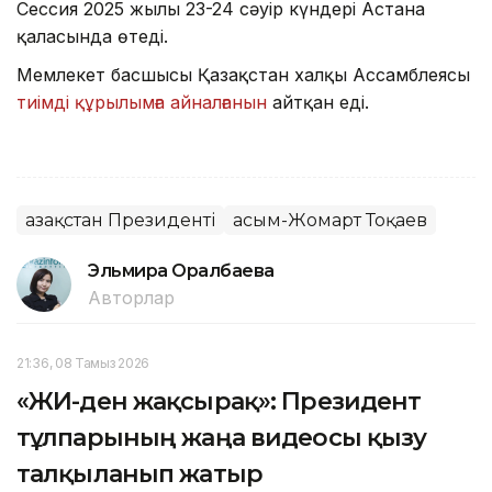
Cессия 2025 жылғы 23-24 сәуір күндері Астана
қаласында өтеді.
Мемлекет басшысы Қазақстан халқы Ассамблеясы
тиімді құрылымға айналғанын
айтқан еді.
Қазақстан Президенті
Қасым-Жомарт Тоқаев
Эльмира Оралбаева
Авторлар
21:36, 08 Тамыз 2026
«ЖИ-ден жақсырақ»: Президент
тұлпарының жаңа видеосы қызу
талқыланып жатыр