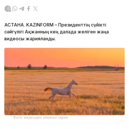
АСТАНА. KAZINFORM – Президенттің сүйікті
сәйгүлігі Ақжанның кең далада желіген жаңа
видеосы жарияланды.
Фото: видеодан алынған скрин