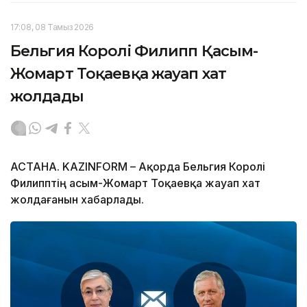
17:08, 08 Тамыз 2026
Бельгия Королі Филипп Қасым-
Жомарт Тоқаевқа жауап хат
жолдады
АСТАНА. KAZINFORM – Ақорда Бельгия Королі
Филипптің Қасым-Жомарт Тоқаевқа жауап хат
жолдағанын хабарлады.