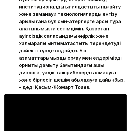
институционалдық ықпалдастықты нығайту
және заманауи технологияларды енгізу
арқылы ғана бұл сын-қатерлерге қарсы тұра
алатынымызға сенімдімін. Қазақстан
қауіпсіздік саласындағы өңірлік және
халықаралық ынтымақтастықты тереңдетуді
дәйекті түрде қолдайды. Біз
азаматтарымызды қорғау мен елдерімізді
орнықты дамыту бағытындағы ашық
диалогқа, үздік тәжірибелерді алмасуға
және бірлесіп шешім қабылдауға дайынбыз,
– деді Қасым-Жомарт Тоқаев.