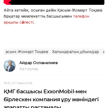
Айта кетейік, осыған дейін Қасым-Жомарт Тоқаев
бірқатар мемлекеттің басшысымен
телефон
арқылы сөйлесті
.
Қасым-Жомарт Тоқаев
Халықаралық ұйымдар
Қа
Айдар Оспаналиев
Авторлар
19:25, 07 Тамыз 2026
ҚМГ басшысы ExxonMobil-мен
бірлескен компания құру жөніндегі
ақпаратты растамады