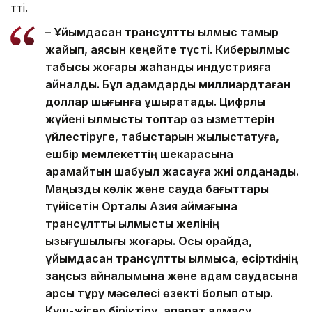
өтті.
– Ұйымдасқан трансұлттық қылмыс тамыр
жайып, аясын кеңейте түсті. Киберқылмыс
табысы жоғары жаһандық индустрияға
айналды. Бұл адамдарды миллиардтаған
доллар шығынға ұшыратады. Цифрлық
жүйені қылмыстық топтар өз қызметтерін
үйлестіруге, табыстарын жылыстатуға,
ешбір мемлекеттің шекарасына
қарамайтын шабуыл жасауға жиі қолданады.
Маңызды көлік және сауда бағыттары
түйісетін Орталық Азия аймағына
трансұлттық қылмыстық желінің
қызығушылығы жоғары. Осы орайда,
ұйымдасқан трансұлттық қылмысқа, есірткінің
заңсыз айналымына және адам саудасына
қарсы тұру мәселесі өзекті болып отыр.
Күш-жігер біріктіру, ақпарат алмасу,