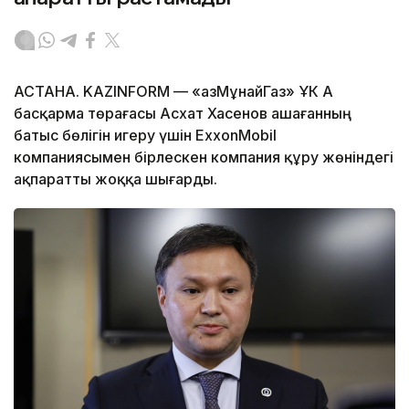
АСТАНА. KAZINFORM — «ҚазМұнайГаз» ҰК АҚ
басқарма төрағасы Асхат Хасенов Қашағанның
батыс бөлігін игеру үшін ExxonMobil
компаниясымен бірлескен компания құру жөніндегі
ақпаратты жоққа шығарды.