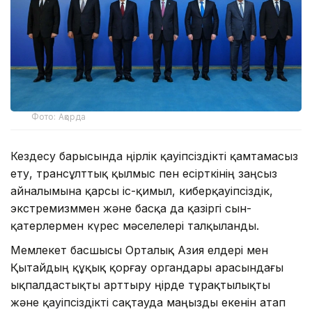
Фото: Ақорда
Кездесу барысында өңірлік қауіпсіздікті қамтамасыз
ету, трансұлттық қылмыс пен есірткінің заңсыз
айналымына қарсы іс-қимыл, киберқауіпсіздік,
экстремизммен және басқа да қазіргі сын-
қатерлермен күрес мәселелері талқыланды.
Мемлекет басшысы Орталық Азия елдері мен
Қытайдың құқық қорғау органдары арасындағы
ықпалдастықты арттыру өңірде тұрақтылықты
және қауіпсіздікті сақтауда маңызды екенін атап