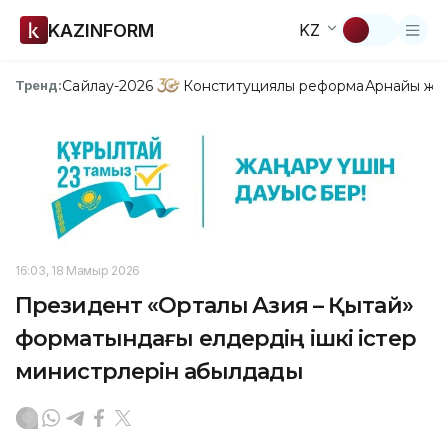
KAZINFORM
KZ
Сайлау-2026
Конституциялық реформа
Арнайы жо
Тренд:
16:03, 18 Мамыр 2026
Президент «Орталық Азия – Қытай»
форматындағы елдердің ішкі істер
министрлерін қабылдады