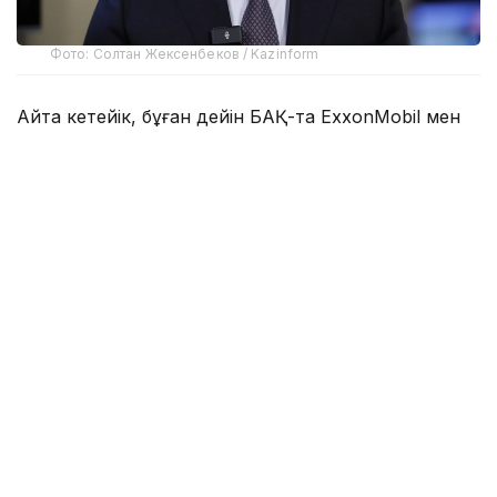
Фото: Солтан Жексенбеков / Kazinform
Айта кетейік, бұған дейін БАҚ-та ExxonMobil мен
ҚМГ Қашағанның батыс бөлігін игеру үшін 50/50
үлесімен бірлескен кәсіпорын құрылатыны
хабарланған еді.
- Бұл ақпарат шындыққа жанаспайды. Бұл
жаңалықты оқып шықтым. «ҚазМұнайГаз»
тарапынан Bloomberg-те жазылған
мәліметті растамаймын, - деді Асхат
Хасенов «Самұрық-Қазына» қоры Қоғамдық
кеңесінің отырысынан кейін тілшілер
сұрағына жауап бере отырып.
Оның айтуынша, ExxonMobil компаниясы ҚМГ-ның
көптен бергі сенімді серіктесі. Ұлттық компания