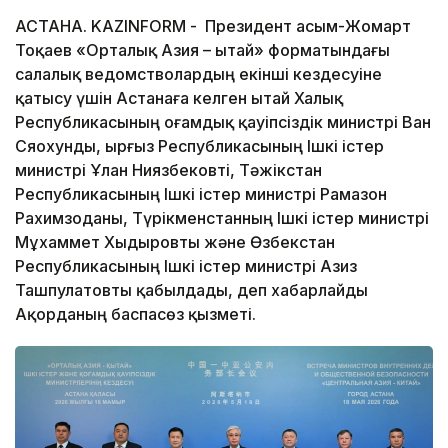
АСТАНА. KAZINFORM - Президент Қасым-Жомарт
Тоқаев «Орталық Азия – Қытай» форматындағы
салалық ведомстволардың екінші кездесуіне
қатысу үшін Астанаға келген Қытай Халық
Республикасының Қоғамдық қауіпсіздік министрі Ван
Сяохунды, Қырғыз Республикасының Ішкі істер
министрі Ұлан Ниязбековті, Тәжікстан
Республикасының Ішкі істер министрі Рамазон
Рахимзоданы, Түрікменстанның Ішкі істер министрі
Мұхаммет Хыдыровты және Өзбекстан
Республикасының Ішкі істер министрі Азиз
Ташпулатовты қабылдады, деп хабарлайды
Ақорданың баспасөз қызметі.