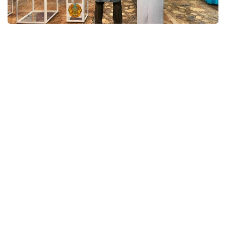
Фото: Айзада Ағылбаева/Kazinform
Қазақстан Республикасы Орталық сайлау
комиссиясының төрағасы Нұрлан Әбдіров 23
тамызға белгіленген Құрылтай депутаттарының
сайлауына дайындық барысын тексеру
мақсатындағы жұмыс сапары аясында Теміртаудағы
«Qarmet» АҚ өндірістік нысандары базасында
құрылған № 641 және № 642 жаңа сайлау
учаскелерінің жұмысымен танысты.
Кәсіпорындар аумағында сайлау учаскелерін ашу
мүмкіндігі «Қазақстан Республикасындағы сайлау
туралы» Конституциялық заңға енгізілген
өзгерістердің нәтижесінде пайда болды. Орталық
сайлау комиссиясы төрағасының айтуынша,
мұндай учаскелер осы сайлау науқаны барысында