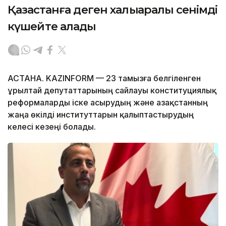
Қазақстанға деген халықаралық сенімді
күшейте алады
АСТАНА. KAZINFORM — 23 тамызға белгіленген
Құрылтай депутаттарының сайлауы конституциялық
реформаларды іске асырудың және Қазақстанның
жаңа өкілді институттарын қалыптастырудың
келесі кезеңі болады.