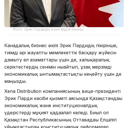
Фото: Эрик Пардидің жеке мұрағатынан
Канадалық бизнес өкілі Эрик Пардидің пікірінше,
тиімді әрі жауапты мемлекеттік басқару жүйесін
дамыту ел азаматтары үшін де, халықаралық
серіктестердің сенімін нығайтып, ұзақ мерзімді
экономикалық ынтымақтастықты кеңейту үшін де
маңызды.
Xena Distribution компаниясының вице-президенті
Эрик Парди кәсіби қызметі аясында Қазақстандағы
экономикалық және институционалдық
үдерістерді мұқият қадағалап келеді. Биыл ол
Қазақстан Республикасының Оттавадағы Елшілігі
ұйымдастырған конституциялық реформалар