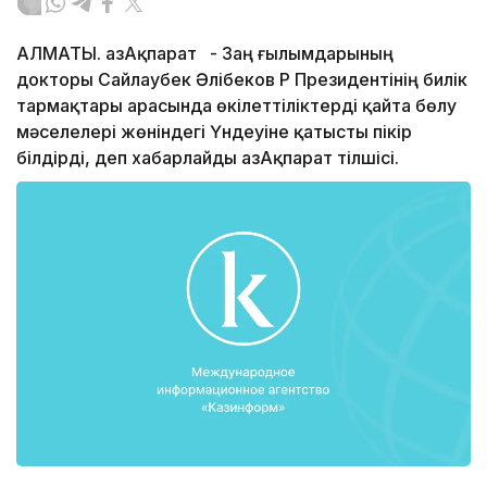
АЛМАТЫ. ҚазАқпарат - Заң ғылымдарының
докторы Сайлаубек Әлібеков ҚР Президентінің билік
тармақтары арасында өкілеттіліктерді қайта бөлу
мәселелері жөніндегі Үндеуіне қатысты пікір
білдірді, деп хабарлайды ҚазАқпарат тілшісі.