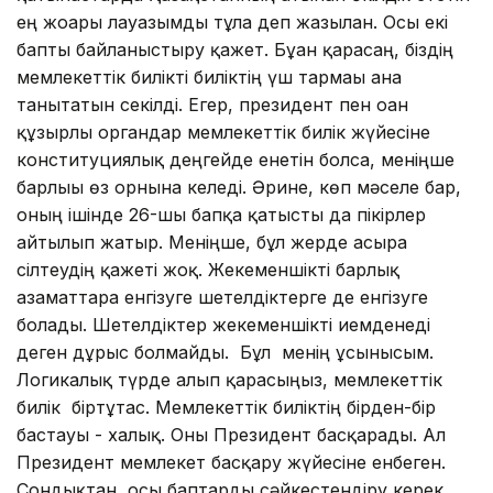
ең жоғары лауазымды тұлға деп жазылған. Осы екі
бапты байланыстыру қажет. Бұған қарасаң, біздің
мемлекеттік билікті биліктің үш тармағы ғана
танытатын секілді. Егер, президент пен оған
құзырлы органдар мемлекеттік билік жүйесіне
конституциялық деңгейде енетін болса, меніңше
барлығы өз орнына келеді. Әрине, көп мәселе бар,
оның ішінде 26-шы бапқа қатысты да пікірлер
айтылып жатыр. Меніңше, бұл жерде асыра
сілтеудің қажеті жоқ. Жекеменшікті барлық
азаматтарға енгізуге шетелдіктерге де енгізуге
болады. Шетелдіктер жекеменшікті иемденеді
деген дұрыс болмайды. Бұл менің ұсынысым.
Логикалық түрде алып қарасыңыз, мемлекеттік
билік біртұтас. Мемлекеттік биліктің бірден-бір
бастауы - халық. Оны Президент басқарады. Ал
Президент мемлекет басқару жүйесіне енбеген.
Сондықтан, осы баптарды сәйкестендіру керек.