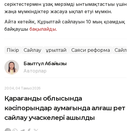
серіктестермен ұзақ мерзімді ынтымақтастығы үшін
жаңа мүмкіндіктер жасауға ықпал етуі мүмкін.
Айта кетейік, Құрылтай сайлауын 10 мың қоғамдық
байқаушы
бақылайды.
Пікір
Сайлау
Құрылтай
Саяси реформа
Сайла
Бақытгүл Абайқызы
Авторлар
20:04, 04 Тамыз 2026
Қарағанды облысында
кәсіпорындар аумағында алғаш рет
сайлау учаскелері ашылды