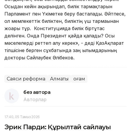
Осыдан кейін ақырындап, билік тармақтарын
Парламент пен Үкіметке беру басталады. Әйтпесе,
ол мемлекеттік биліктен, биліктің үш тармағынан
жоғары тұр. Конституцияда билік біртұтас
делінген. Онда Президент қайда қалады? Осы
мәселелерді реттеп алу керек», - деді ҚазАқпарат
тілшісіне берген сұхбатында заң ғылымдарының
докторы Сайлаубек Әлібеков.
Саяси реформа
Алматы
Қоғам
без автора
Авторлар
17:40, 05 Тамыз 2026
Эрик Парди: Құрылтай сайлауы