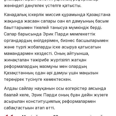
жөніндегі дөңгелек үстелге қатысты.
Канадалық іскерлік миссия құрамында Қазақстанға
жақында жасаған сапары оған ел дамуының басым
бағыттарымен тікелей танысуға мүмкіндік берді.
Сапар барысында Эрик Парди мемлекеттік
органдардың өкілдерімен, бизнес басшыларымен
және түрлі жобаларды іске асыруға қатысатын
мамандармен кездесті. Оның айтуынша,
жинақталған тәжірибе жүргізіліп жатқан
реформалардың мазмұны мен олардың
Қазақстанның одан әрі дамуы үшін маңызын
тереңірек түсінуге көмектескен.
Алдағы сайлау науқанын осы өзгерістер аясында
бағалай келе, Эрик Парди оның бұған дейін жүзеге
асырылған конституциялық реформалармен
сабақтастығын атап өтті.