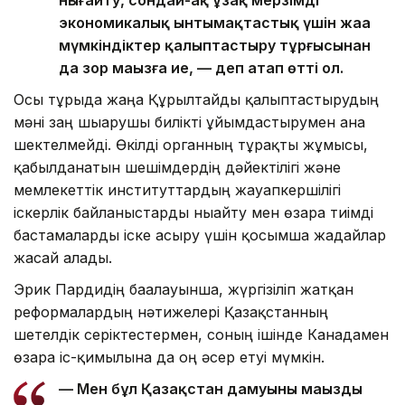
нығайту, сондай-ақ ұзақ мерзімді
экономикалық ынтымақтастық үшін жаңа
мүмкіндіктер қалыптастыру тұрғысынан
да зор маңызға ие, — деп атап өтті ол.
Осы тұрғыда жаңа Құрылтайды қалыптастырудың
мәні заң шығарушы билікті ұйымдастырумен ғана
шектелмейді. Өкілді органның тұрақты жұмысы,
қабылданатын шешімдердің дәйектілігі және
мемлекеттік институттардың жауапкершілігі
іскерлік байланыстарды нығайту мен өзара тиімді
бастамаларды іске асыру үшін қосымша жағдайлар
жасай алады.
Эрик Пардидің бағалауынша, жүргізіліп жатқан
реформалардың нәтижелері Қазақстанның
шетелдік серіктестермен, соның ішінде Канадамен
өзара іс-қимылына да оң әсер етуі мүмкін.
— Мен бұл Қазақстан дамуының маңызды