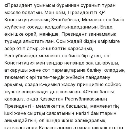
«Президент ұсынысы бұрыннан сұранып тұрған
мәселе болатын. Мен өзім, Президентті ҚР
Конституциясының 3-ші бабына, Мемлекеттік билік
жүйесіне қосуды қолдайтындарданмын. Бізде,
өкінішке орай, меніңше, Президент заңнамалық
тұрғыда алыстатылған. Осы жағдай біздің өмірімізге
әсер етіп отыр. 3-ші бапты қарасаңыз,
Республикада мемлекеттік билік біртұтас, ол
Конституция мен заңдар негізінде заң шығарушы,
атқарушы және сот тармақтарына бөліну, олардың
тежемелік әрі тепе-теңдік жүйесін пайдалану
арқылы, өзара іс-қимыл жасау принципіне сәйкес
жүзеге асырылады деп жазылған. 40-шы бапты
қараңыз, онда Қазақстан Республикасының
Президенті - мемлекеттің басшысы, мемлекеттің
ішкі және сыртқы саясатының негізгі бағыттарын
айқындайтын, ел ішінде және халықаралық
қатынастарда Қазақстанның атынан өкілдік ететін