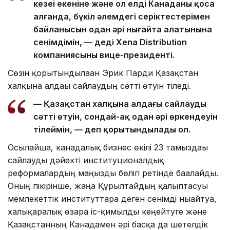
кезеңі екеніне және ол елдің Канаданы қоса
алғанда, бүкіл әлемдегі серіктестерімен
байланысын одан әрі нығайта алатынына
сенімдімін, — деді Xena Distribution
компаниясының вице-президенті.
Сөзін қорытындылаған Эрик Парди Қазақстан
халқына алдағы сайлаудың сәтті өтуін тіледі.
— Қазақстан халқына алдағы сайлаудың
сәтті өтуін, сондай-ақ одан әрі өркендеуін
тілеймін, — деп қорытындылады ол.
Осылайша, канадалық бизнес өкілі 23 тамыздағы
сайлауды дәйекті институционалдық
реформалардың маңызды бөлігі ретінде бағалайды.
Оның пікірінше, жаңа Құрылтайдың қалыптасуы
мемлекеттік институттарға деген сенімді нығайтуға,
халықаралық өзара іс-қимылды кеңейтуге және
Қазақстанның Канадамен әрі басқа да шетелдік