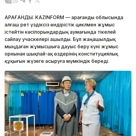
ҚАРАҒАНДЫ. KAZINFORM — Қарағанды облысында
алғаш рет үздіксіз өндірістік циклмен жұмыс
істейтін кәсіпорындардың аумағында тікелей
сайлау учаскелері ашылды. Бұл жаңашылдық
мыңдаған жұмысшыға дауыс беру күні жұмыс
орнынан шықпай-ақ өздерінің конституциялық
құқығын жүзеге асыруға мүмкіндік береді.