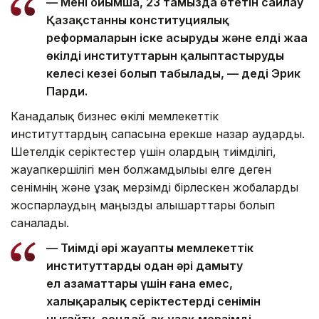
— Менің ойымша, 23 тамызда өтетін сайлау
Қазақстанның конституциялық
реформаларын іске асырудың және елдің жаңа
өкілді институттарын қалыптастырудың
келесі кезеңі болып табылады, — деді Эрик
Парди.
Канадалық бизнес өкілі мемлекеттік
институттардың сапасына ерекше назар аударды.
Шетелдік серіктестер үшін олардың тиімділігі,
жауапкершілігі мен болжамдылығы елге деген
сенімнің және ұзақ мерзімді бірлескен жобаларды
жоспарлаудың маңызды алғышарттары болып
саналады.
— Тиімді әрі жауапты мемлекеттік
институттарды одан әрі дамыту
ел азаматтары үшін ғана емес,
халықаралық серіктестердің сенімін