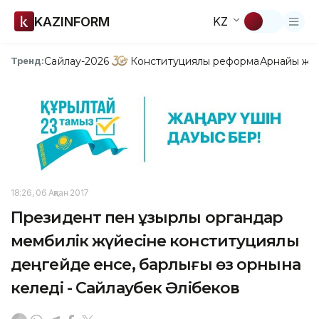
KAZINFORM
KZ
Сайлау-2026
Конституциялық реформа
Арнайы жо
Тренд:
18:26, 06 Ақпан 2017
Президент пен құзырлы органдар
мембилік жүйесіне конституциялық
деңгейде енсе, барлығы өз орнына
келеді - Сайлаубек Әлібеков