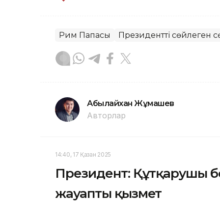
Рим Папасы
Президенттің сөйлеген сө
Абылайхан Жұмашев
Авторлар
14:40, 17 Қазан 2025
Президент: Құтқарушы бо
жауапты қызмет