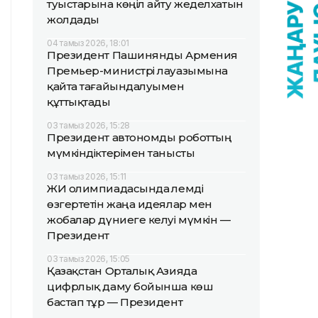
туыстарына көңіл айту жеделхатын
жолдады
04 тамыз 2026, 18:01
Президент Пашинянды Армения
Премьер-министрі лауазымына
қайта тағайындалуымен
құттықтады
03 тамыз 2026, 15:28
Президент автономды роботтың
мүмкіндіктерімен танысты
03 тамыз 2026, 15:11
ЖИ олимпиадасында әлемді
өзгертетін жаңа идеялар мен
жобалар дүниеге келуі мүмкін —
Президент
03 тамыз 2026, 15:05
Қазақстан Орталық Азияда
цифрлық даму бойынша көш
бастап тұр — Президент