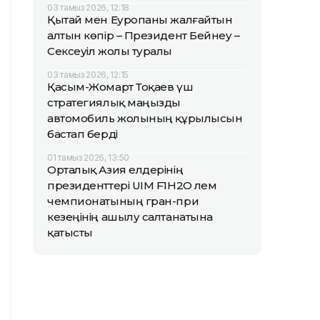
03 тамыз 2026, 12:18
Қытай мен Еуропаны жалғайтын
алтын көпір – Президент Бейнеу –
Сексеуіл жолы туралы
03 тамыз 2026, 12:15
Қасым-Жомарт Тоқаев үш
стратегиялық маңызды
автомобиль жолының құрылысын
бастап берді
01 тамыз 2026, 13:50
Орталық Азия елдерінің
президенттері UIM F1H2O әлем
чемпионатының гран-при
кезеңінің ашылу салтанатына
қатысты