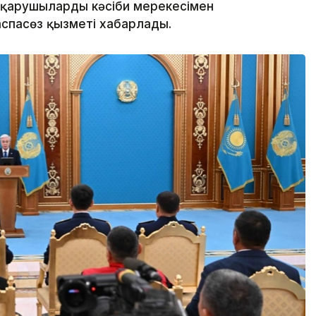
қарушыларды кәсіби мерекесімен
аспасөз қызметі хабарлады.