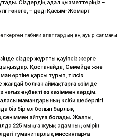
тады. Сіздердің адал қызметтеріңіз –
үлгі-өнеге, – деді Қасым-Жомарт
 өткерген табиғи апаттардың ең ауыр салмағы
зінде сіздер жұртты қауіпсіз жерге
лдыңыздар. Қостанайда, Семейде және
ман өртіне қарсы тұрып, тілсіз
 жағдай болған аймақтарға өзім де
з нағыз еңбекті өз көзіммен көрдім.
аласы мамандарының кәсіби шеберлігі
да біз бір ел болып барлық
 сеніммен айтуға болады. Жалпы,
лда 225 мыңға жуық адамның өмірін
лдегі гуманитарлық миссияларға