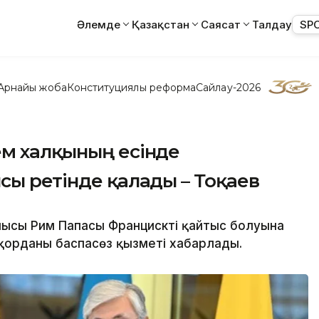
Әлемде
Қазақстан
Саясат
Талдау
SP
Арнайы жоба
Конституциялық реформа
Сайлау-2026
ем халқының есінде
сы ретінде қалады – Тоқаев
ысы Рим Папасы Францисктің қайтыс болуына
Ақорданың баспасөз қызметі хабарлады.