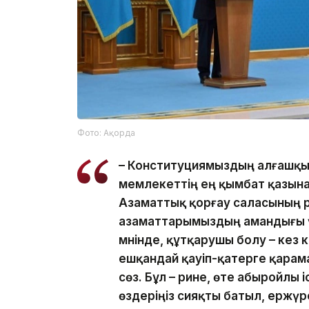
Фото: Ақорда
– Конституциямыздың алғашқы 
мемлекеттің ең қымбат қазына
Азаматтық қорғау саласының әр 
азаматтарымыздың амандығы ү
мәнінде, құтқарушы болу – кез
ешқандай қауіп-қатерге қарама
сөз. Бұл – әрине, өте абыройлы
өздеріңіз сияқты батыл, ержүр