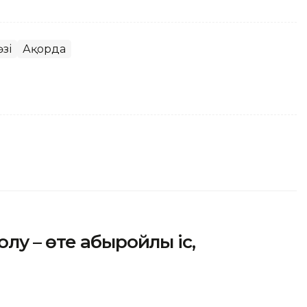
зі
Ақорда
лу – өте абыройлы іс,