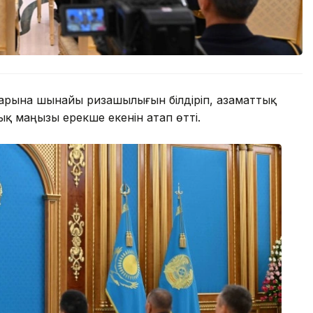
арына шынайы ризашылығын білдіріп, азаматтық
ық маңызы ерекше екенін атап өтті.