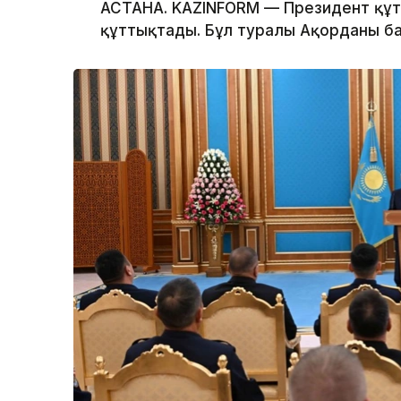
АСТАНА. KAZINFORM — Президент құт
құттықтады. Бұл туралы Ақорданың б