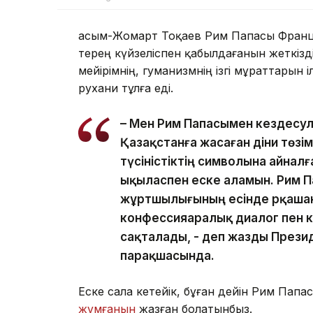
Қасым-Жомарт Тоқаев Рим Папасы Франц
терең күйзеліспен қабылдағанын жеткізд
мейірімнің, гуманизмнің ізгі мұраттарын і
рухани тұлға еді.
– Мен Рим Папасымен кездесул
Қазақстанға жасаған діни төзімд
түсіністіктің символына айна
ықыласпен еске аламын. Рим Па
жұртшылығының есінде әрқашан
конфессияаралық диалог пен ке
сақталады, - деп жазды Президе
парақшасында.
Еске сала кетейік, бұған дейін Рим Пап
жұмғанын
жазған болатынбыз.