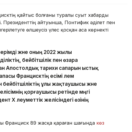
исктің қайтыс болғаны туралы суыт хабарды
і. Президенттің айтуынша, Понтифик әділет пен
лгерілетуге өлшеусіз үлес қосқан аса көрнекті
ерімді және оның 2022 жылы
іліктің, бейбітшілік пен өзара
лған Апостолдық тарихи сапарын ыстық
пасы Францисктің есімі әлем
 бейбітшіліктің ұлы жақтаушысы және
лісімнің қорғаушысы ретінде мәңгі
нт Х әлеуметтік желісіндегі өзінің
асы Франциск 89 жасқа қараған шағында
көз