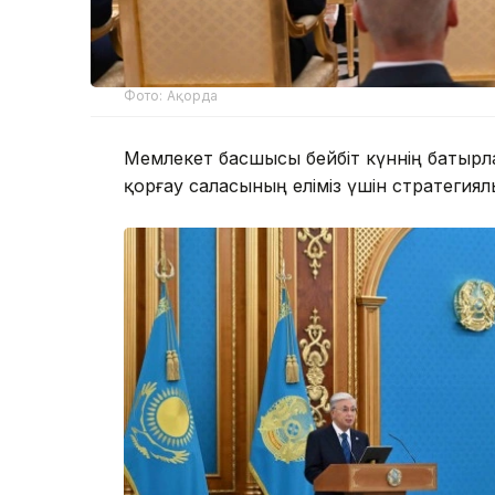
Фото: Ақорда
Мемлекет басшысы бейбіт күннің батырл
қорғау саласының еліміз үшін стратегиял