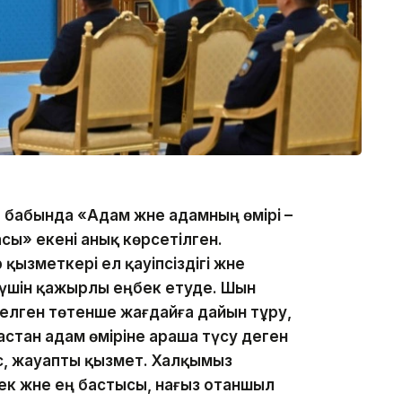
бабында «Адам және адамның өмірі –
сы» екені анық көрсетілген.
қызметкері ел қауіпсіздігі және
шін қажырлы еңбек етуде. Шын
 келген төтенше жағдайға дайын тұру,
стан адам өміріне араша түсу деген
 іс, жауапты қызмет. Халқымыз
ек және ең бастысы, нағыз отаншыл