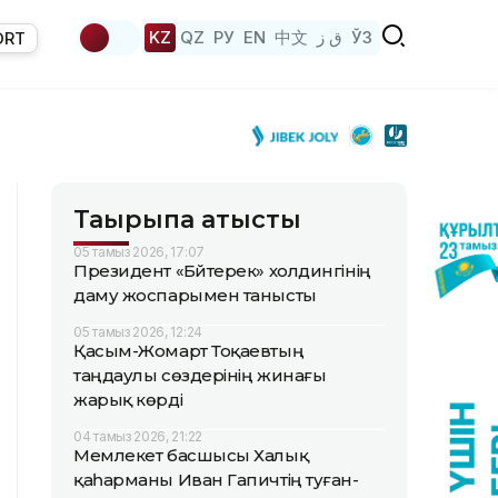
KZ
QZ
РУ
EN
中文
ق ز
ЎЗ
ORT
Тақырыпқа қатысты
05 тамыз 2026, 17:07
Президент «Бәйтерек» холдингінің
даму жоспарымен танысты
05 тамыз 2026, 12:24
Қасым-Жомарт Тоқаевтың
таңдаулы сөздерінің жинағы
жарық көрді
04 тамыз 2026, 21:22
Мемлекет басшысы Халық
қаһарманы Иван Гапичтің туған-