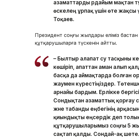
азаматтарды әрдайым мақтан тұ
өскелең ұрпақ үшін өте жақсы 
Тоқаев.
Президент соңғы жылдары еліміз бастан
құтқарушыларға түскенін айтты.
– Былтыр алапат су тасқыны ке
көшіріп, апаттан аман алып қа
басқа да аймақтарда болған ор
жаумен күрестіңіздер. Төтенше
арнайы бардым. Ерлікке бергісі
Сондықтан азаматтық қорғау с
және табанды еңбегінің арқасын
қиындықты еңсердік деп толық
құтқарушыларымыз соңғы 5 жы
сақтап қалды. Сондай-ақ шете