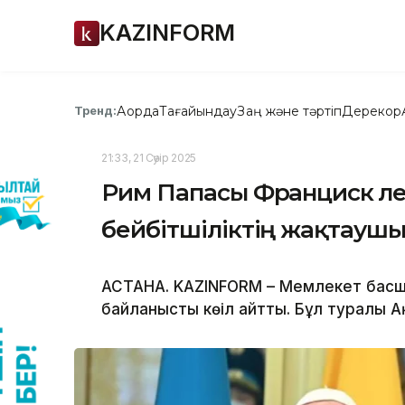
KAZINFORM
Ақорда
Тағайындау
Заң және тәртіп
Дерекқор
Тренд:
21:33, 21 Сәуір 2025
Рим Папасы Франциск әл
бейбітшіліктің жақтаушы
АСТАНА. KAZINFORM – Мемлекет басш
байланысты көңіл айтты. Бұл туралы 