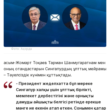
Фото: Ақорда
Қасым-Жомарт Тоқаев Тарман Шанмугаратнам мен
оның отандастарын Сингапурдың ұлттық мейрамы
– Тәуелсіздік күнімен құттықтады.
- Президент жеделхатта бұл мереке
Сингапур халқы үшін ұлттық бірліктің,
мемлекет дербестігінің және орнықты
дамудың айшықты белгісі ретінде ерекше
мәнге ие екенін атап өткен. Сонымен қатар