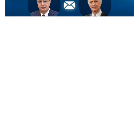
Фото: Ақорда
- Король жеделхатта Мемлекет
басшысының Бельгияның Ұлттық күніне орай
білдірген жылы лебізіне шынайы
ризашылығын жеткізген, - делінген
ақпаратта.
Сондай-ақ Король Филипп биыл Президенттің
шақыруы бойынша Қазақстанға жасайтын алдағы
мемлекеттік сапарына ерекше мән беріп
отырғанын атап өткен.