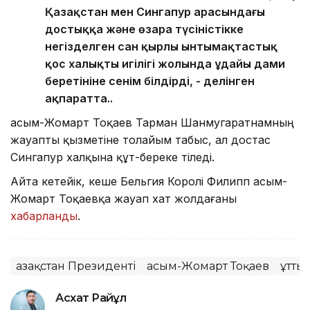
Қазақстан мен Сингапур арасындағы
достыққа және өзара түсіністікке
негізделген сан қырлы ынтымақтастық
қос халықтың игілігі жолында ұдайы дами
беретініне сенім білдірді, - делінген
ақпаратта..
Қасым-Жомарт Тоқаев Тарман Шанмугаратнамның
жауапты қызметіне толайым табыс, ал достас
Сингапур халқына құт-береке тіледі.
Айта кетейік, кеше Бельгия Королі Филипп Қасым-
Жомарт Тоқаевқа жауап хат жолдағаны
хабарланды
.
Қазақстан Президенті
Қасым-Жомарт Тоқаев
Құтты
Асхат Райқұл