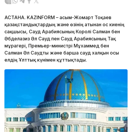
АСТАНА. KAZINFORM – Қасым-Жомарт Тоқаев
қазақстандықтардың және өзінің атынан Қос киенің
сақшысы, Сауд Арабиясының Королі Салман бен
Әбделазиз Әл Сауд пен Сауд Арабиясының Тақ
мұрагері, Премьер-министрі Мұхаммед бен
Салман Әл Саудты және барша сауд халқын осы
елдің Ұлттық күнімен құттықтады.