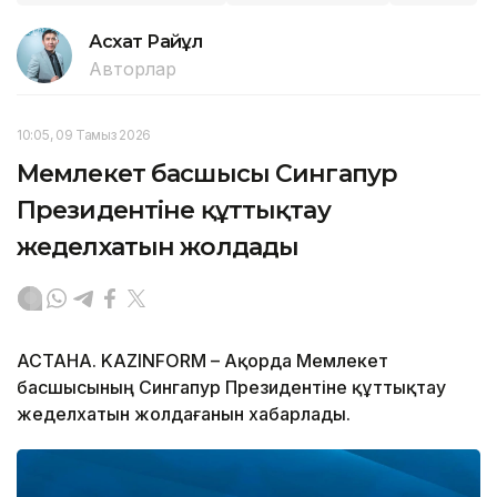
Асхат Райқұл
Авторлар
10:05, 09 Тамыз 2026
Мемлекет басшысы Сингапур
Президентіне құттықтау
жеделхатын жолдады
АСТАНА. KAZINFORM – Ақорда Мемлекет
басшысының Сингапур Президентіне құттықтау
жеделхатын жолдағанын хабарлады.