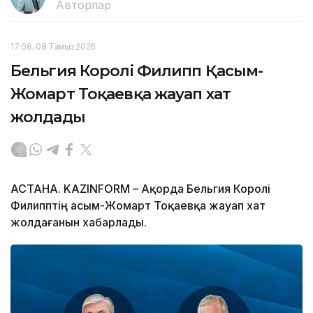
Авторлар
17:08, 08 Тамыз 2026
Бельгия Королі Филипп Қасым-
Жомарт Тоқаевқа жауап хат
жолдады
АСТАНА. KAZINFORM – Ақорда Бельгия Королі
Филипптің Қасым-Жомарт Тоқаевқа жауап хат
жолдағанын хабарлады.