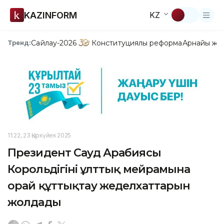
KAZINFORM
KZ
Сайлау-2026
Конституциялық реформа
Арнайы жо
Тренд:
11:22, 23 Қыркүйек 2025
Президент Сауд Арабиясы
Корольдігінің ұлттық мейрамына
орай құттықтау жеделхаттарын
жолдады