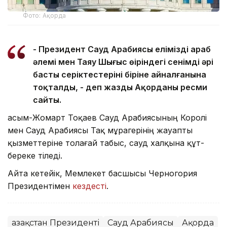
Фото: Ақорда
- Президент Сауд Арабиясы еліміздің араб
әлемі мен Таяу Шығыс өңіріндегі сенімді әрі
басты серіктестерінің біріне айналғанына
тоқталды, - деп жазды Ақорданың ресми
сайты.
Қасым-Жомарт Тоқаев Сауд Арабиясының Королі
мен Сауд Арабиясы Тақ мұрагерінің жауапты
қызметтеріне толағай табыс, сауд халқына құт-
береке тіледі.
Айта кетейік, Мемлекет басшысы Черногория
Президентімен
кездесті
.
Қазақстан Президенті
Сауд Арабиясы
Ақорда