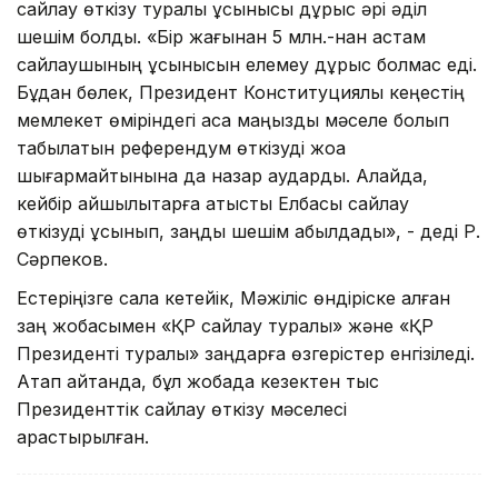
сайлау өткізу туралы ұсынысы дұрыс әрі әділ
шешім болды. «Бір жағынан 5 млн.-нан астам
сайлаушының ұсынысын елемеу дұрыс болмас еді.
Бұдан бөлек, Президент Конституциялық кеңестің
мемлекет өміріндегі аса маңызды мәселе болып
табылатын референдум өткізуді жоққа
шығармайтынына да назар аударды. Алайда,
кейбір қайшылықтарға қатысты Елбасы сайлау
өткізуді ұсынып, заңды шешім қабылдады», - деді Р.
Сәрпеков.
Естеріңізге сала кетейік, Мәжіліс өндіріске алған
заң жобасымен «ҚР сайлау туралы» және «ҚР
Президенті туралы» заңдарға өзгерістер енгізіледі.
Атап айтқанда, бұл жобада кезектен тыс
Президенттік сайлау өткізу мәселесі
қарастырылған.