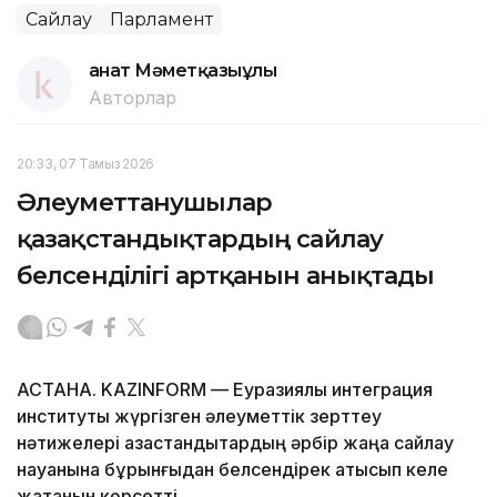
Сайлау
Парламент
Қанат Мәметқазыұлы
Авторлар
20:33, 07 Тамыз 2026
Әлеуметтанушылар
қазақстандықтардың сайлау
белсенділігі артқанын анықтады
АСТАНА. KAZINFORM — Еуразиялық интеграция
институты жүргізген әлеуметтік зерттеу
нәтижелері қазақстандықтардың әрбір жаңа сайлау
науқанына бұрынғыдан белсендірек қатысып келе
жатқанын көрсетті.