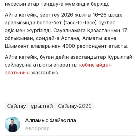
нұсқасын қатар таңдауға мүмкіндік берілді.
Айта кетейік, зерттеу 2026 жылғы 16–26 шілде
аралығында бетпе-бет (face-to-face) сұхбат
әдісімен жүргізілді. Сауалнамаға Қазақстанның 17
облысынан, сондай-ақ Астана, Алматы және
Шымкент қалаларынан 4000 респондент қатысты.
Айта кетейік, бұған дейін қазақстандықтар Құрылтай
сайлауына қатысты ақпаратты
көбіне қайдан
алатынын
жазғанбыз.
Сайлау
Құрылтай
Сайлау-2026
Алпамыс Файзолла
Авторлар