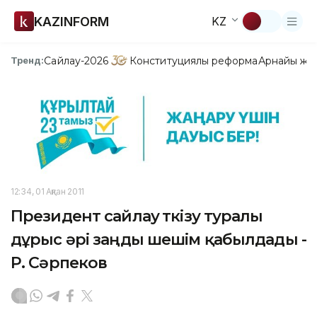
KAZINFORM
KZ
Сайлау-2026
Конституциялық реформа
Арнайы жо
Тренд:
12:34, 01 Ақпан 2011
Президент сайлау өткізу туралы
дұрыс әрі заңды шешім қабылдады -
Р. Сәрпеков