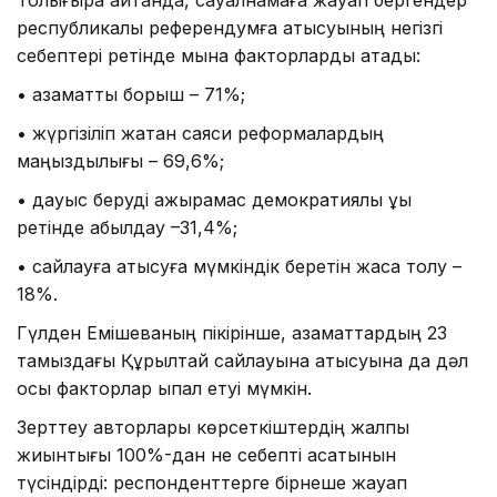
Толығырақ айтқанда, сауалнамаға жауап бергендер
республикалық референдумға қатысуының негізгі
себептері ретінде мына факторларды атады:
• азаматтық борыш – 71%;
• жүргізіліп жатқан саяси реформалардың
маңыздылығы – 69,6%;
• дауыс беруді ажырамас демократиялық құқық
ретінде қабылдау –31,4%;
• сайлауға қатысуға мүмкіндік беретін жасқа толу –
18%.
Гүлден Емішеваның пікірінше, азаматтардың 23
тамыздағы Құрылтай сайлауына қатысуына да дәл
осы факторлар ықпал етуі мүмкін.
Зерттеу авторлары көрсеткіштердің жалпы
жиынтығы 100%-дан не себепті асатынын
түсіндірді: респонденттерге бірнеше жауап