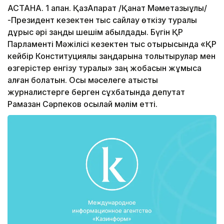
АСТАНА. 1 ақпан. ҚазАқпарат /Қанат Мәметқазыұлы/
-Президент кезектен тыс сайлау өткізу туралы
дұрыс әрі заңды шешім қабылдады. Бүгін ҚР
Парламенті Мәжілісі кезектен тыс отырысында «ҚР
кейбір Конституциялық заңдарына толықтырулар мен
өзгерістер енгізу туралы» заң жобасын жұмысқа
алған болатын. Осы мәселеге қатысты
журналистерге берген сұхбатында депутат
Рамазан Сәрпеков осылай мәлім етті.