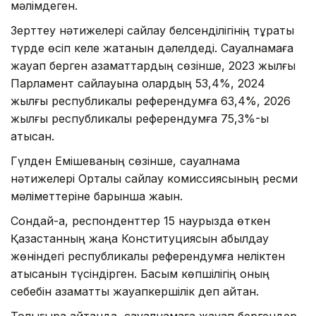
мәлімдеген.
Зерттеу нәтижелері сайлау белсенділігінің тұрақты
түрде өсіп келе жатқанын дәлелдеді. Сауалнамаға
жауап берген азаматтардың сөзінше, 2023 жылғы
Парламент сайлауына олардың 53,4%, 2024
жылғы республикалық референдумға 63,4%, 2026
жылғы республикалық референдумға 75,3%-ы
қатысқан.
Гүлден Емішеваның сөзінше, сауалнама
нәтижелері Орталық сайлау комиссиясының ресми
мәліметтеріне барынша жақын.
Сондай-ақ, респонденттер 15 наурызда өткен
Қазақстанның жаңа Конституциясын қабылдау
жөніндегі республикалық референдумға неліктен
қатысқанын түсіндірген. Басым көпшілігің оның
себебін азаматтық жауапкершілік деп айтқан.