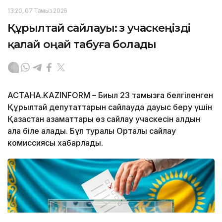
13:20, 07 Тамыз 2026
Құрылтай сайлауы: өз учаскеңізді
қалай оңай табуға болады
АСТАНА.KAZINFORM – Биыл 23 тамызға белгіленген
Құрылтай депутаттарын сайлауда дауыс беру үшін
Қазақстан азаматтары өз сайлау учаскесін алдын
ала біле алады. Бұл туралы Орталық сайлау
комиссиясы хабарлады.