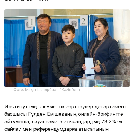
Фото: Мақсат Шағырбаев / Kazinform
Институттың әлеуметтік зерттеулер департаменті
басшысы Гүлден Емішеваның онлайн-брифингте
айтуынша, сауалнамаға қатысқандардың 78,2%-ы
сайлау мен референдумдарға қатысатынын