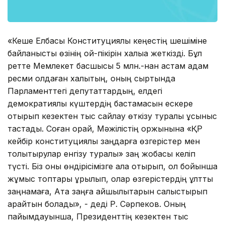
«Кеше Елбасы Конституциялық кеңестің шешіміне
байланысты өзінің ой-пікірін халыққа жеткізді. Бұл
ретте Мемлекет басшысы 5 млн.-нан астам адам
ресми қолдаған халықтың, оның сыртында
Парламенттегі депутаттардың, елдегі
демократиялық күштердің бастамасын ескере
отырып кезектен тыс сайлау өткізу туралы ұсыныс
тастады. Соған орай, Мәжілістің қоржынына «ҚР
кейбір конституциялық заңдарға өзгерістер мен
толықтырулар енгізу туралы» заң жобасы келіп
түсті. Біз оны өндірісімізге ала отырып, ол бойынша
жұмыс топтары құрылып, олар өзгерістердің ұлттық
заңнамаға, Ата заңға қайшылықтарын салыстырып
қарайтын болады», - деді Р. Сәрпеков. Оның
пайымдауынша, Президенттің кезектен тыс