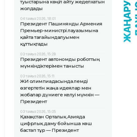
туыстарына көңіл айту жеделхатын
жолдады
04 тамыз 2026, 18:01
Президент Пашинянды Армения
Премьер-министрі лауазымына
қайта тағайындалуымен
құттықтады
03 тамыз 2026, 15:28
Президент автономды роботтың
мүмкіндіктерімен танысты
03 тамыз 2026, 15:11
ЖИ олимпиадасында әлемді
өзгертетін жаңа идеялар мен
жобалар дүниеге келуі мүмкін —
Президент
03 тамыз 2026, 15:05
Қазақстан Орталық Азияда
цифрлық даму бойынша көш
бастап тұр — Президент