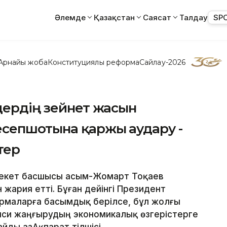
Әлемде
Қазақстан
Саясат
Талдау
SP
Арнайы жоба
Конституциялық реформа
Сайлау-2026
дердің зейнет жасын
есепшотына қаржы аудару -
тер
лекет басшысы Қасым-Жомарт Тоқаев
 жария етті. Бұған дейінгі Президент
ормаларға басымдық берілсе, бұл жолғы
аяси жаңғырудың экономикалық өзгерістерге