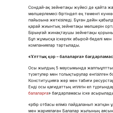
Сондай-ақ зейнетақы жүйесі де қайта ж
мөлшерлемесі біртіндеп ең төменгі күнкө
пайызына жеткізіледі. Бұған дейін қабы
қарай жиынтық зейнетақы мөлшерін орт
Бірыңғай жинақтаушы зейнетақы қорының
Бұл жұмысқа іскерлік абырой-беделі мен 
компаниялар тартылады.
«Ұлттық қор – балаларға» бағдарлама
Осы жылдың 5 маусымында жалпыұлттық
түзетулер мен толықтырулар енгізілген бо
Конституцияға жер мен табиғи ресурстар 
Енді осы қағидаттың игілігін ел тұрғында
балаларға
» бағдарламасы іске асырылад
«Әрбір отбасы еліміз пайдаланып жатқан ұ
мен жариялаған Балалар жылының аясынд