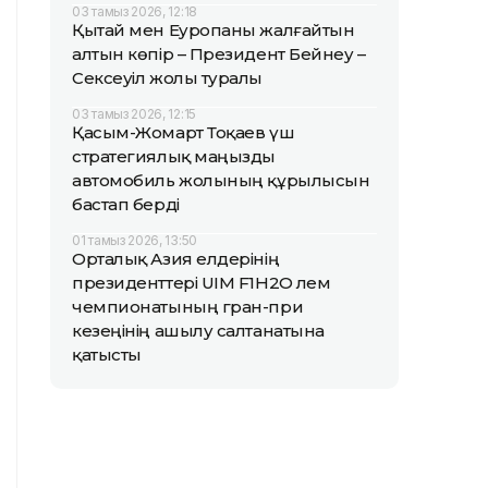
03 тамыз 2026, 12:18
Қытай мен Еуропаны жалғайтын
алтын көпір – Президент Бейнеу –
Сексеуіл жолы туралы
03 тамыз 2026, 12:15
Қасым-Жомарт Тоқаев үш
стратегиялық маңызды
автомобиль жолының құрылысын
бастап берді
01 тамыз 2026, 13:50
Орталық Азия елдерінің
президенттері UIM F1H2O әлем
чемпионатының гран-при
кезеңінің ашылу салтанатына
қатысты