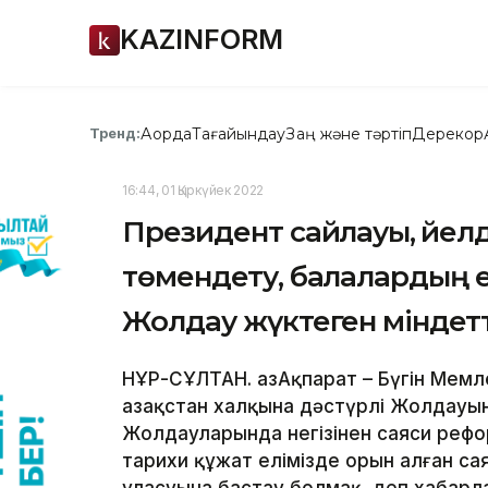
KAZINFORM
Ақорда
Тағайындау
Заң және тәртіп
Дерекқор
Тренд:
16:44, 01 Қыркүйек 2022
Президент сайлауы, әйел
төмендету, балалардың 
Жолдау жүктеген міндет
НҰР-СҰЛТАН. ҚазАқпарат – Бүгін Мем
Қазақстан халқына дәстүрлі Жолдауын
Жолдауларында негізінен саяси реф
тарихи құжат елімізде орын алған с