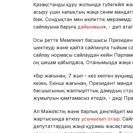
Қазақстанды құру жолында түбегейлі ж
асыру үшін халықтың жаңа сенім мандат
биік. Сондықтан мен өкілеттік мерзімімд
сайлауына баруға
дайынмын
», - деп ат
Осы ретте Мемлекет басшысы Президент
шектеуді және қайта сайлануға тыйым са
сайлау нормасы сайлаудан кейін Парла
оң шешім қабылдаса, Отанымызда жаңа с
«Бір жағынан, 7 жыл – кез келген ауқымд
кезең. Екінші жағынан, Президент манд
басшысының жалпыұлттық дамудың стра
жұмылуын қамтамасыз етеді», - деді Пр
Ал Мәжілістің және барлық деңгейдегі м
жартысында өткізу
ұсынылып отыр
. Сай
депутаттардың жаңа құрамы жасақталад