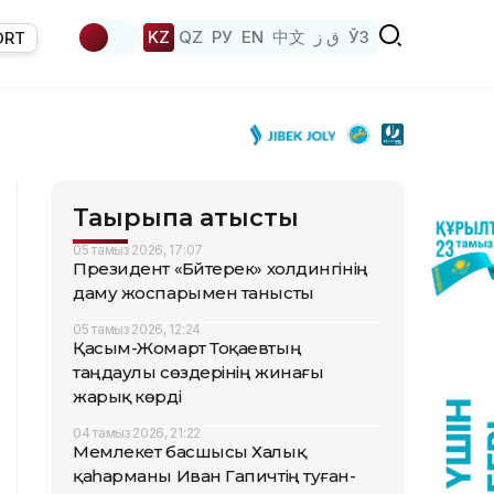
KZ
QZ
РУ
EN
中文
ق ز
ЎЗ
ORT
Тақырыпқа қатысты
05 тамыз 2026, 17:07
Президент «Бәйтерек» холдингінің
даму жоспарымен танысты
05 тамыз 2026, 12:24
Қасым-Жомарт Тоқаевтың
таңдаулы сөздерінің жинағы
жарық көрді
04 тамыз 2026, 21:22
Мемлекет басшысы Халық
қаһарманы Иван Гапичтің туған-