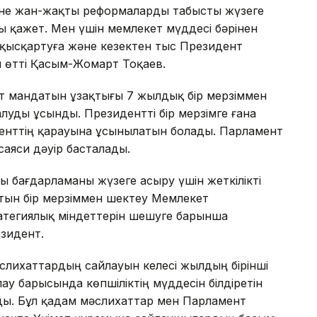
әне жан-жақты реформаларды табысты жүзеге
ы қажет. Мен үшін мемлекет мүддесі бәрінен
і қысқартуға және кезектен тыс Президент
ап өтті Қасым-Жомарт Тоқаев.
 мандатын ұзақтығы 7 жылдық бір мерзіммен
луды ұсынды. Президентті бір мерзімге ғана
менттің қарауына ұсынылатын болады. Парламент
аяси дәуір басталады.
ы бағдарламаны жүзеге асыру үшін жеткілікті
атын бір мерзіммен шектеу Мемлекет
тегиялық міндеттерін шешуге барынша
езидент.
әслихаттардың сайлауын келесі жылдың бірінші
лау барысында көпшіліктің мүддесін білдіретін
ы. Бұл қадам мәслихаттар мен Парламент