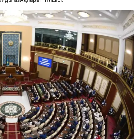
ды ҚазАқпарат тілшісі.