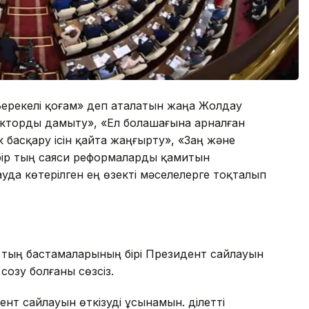
. Берекелі қоғам» деп аталатын жаңа Жолдау
екторды дамыту», «Ел болашағына арналған
 басқару ісін қайта жаңғырту», «Заң және
бір тың саяси реформаларды қамитын
да көтерілген ең өзекті мәселелерге тоқталып
 тың бастамаларының бірі Президент сайлауын
созу болғаны сөзсіз.
т сайлауын өткізуді ұсынамын. Әділетті