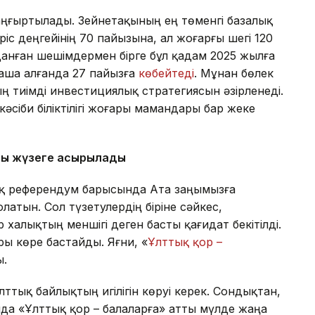
аңғыртылады. Зейнетақының ең төменгі базалық
ріс деңгейінің 70 пайызына, ал жоғарғы шегі 120
лданған шешімдермен бірге бұл қадам 2025 жылға
аша алғанда 27 пайызға
көбейтеді
. Мұнан бөлек
 тиімді инвестициялық стратегиясын әзірленеді.
кәсіби біліктілігі жоғары мамандары бар жеке
сы жүзеге асырылады
 референдум барысында Ата заңымызға
латын. Сол түзетулердің біріне сәйкес,
халықтың меншігі деген басты қағидат бекітілді.
ры көре бастайды. Яғни, «
Ұлттық қор –
ы.
лттық байлықтың игілігін көруі керек. Сондықтан,
а «Ұлттық қор – балаларға» атты мүлде жаңа