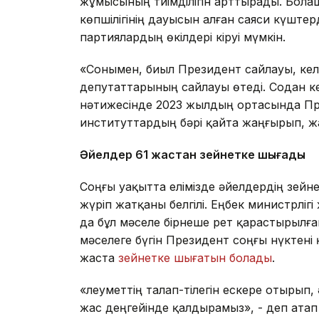
жұмысының тиімділігін арттырады. Бол
көпшілігінің дауысын алған саяси күштер
партиялардың өкілдері кіруі мүмкін.
«Сонымен, биыл Президент сайлауы, кел
депутаттарының сайлауы өтеді. Содан к
нәтижесінде 2023 жылдың ортасында През
институттардың бәрі қайта жаңғырып, ж
Әйелдер 61 жастан зейнетке шығады
Соңғы уақытта елімізде әйелдердің зей
жүріп жатқаны белгілі. Еңбек министрл
да бұл мәселе бірнеше рет қарастырылғ
мәселеге бүгін Президент соңғы нүктені
жаста
зейнетке шығатын болады
.
«Әлеуметтің талап-тілегін ескере отырып
жас деңгейінде қалдырамыз», - деп ата