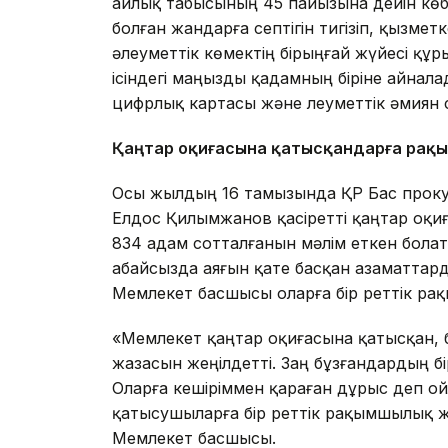
айлық табысының 45 пайызына дейін көб
болған жандарға септігін тигізіп, қызмет
әлеуметтік көмектің бірыңғай жүйесі құ
ісіндегі маңызды қадамның біріне айнал
цифрлық картасы және Әлеуметтік әмиян си
Қаңтар оқиғасына қатысқандарға ра
Осы жылдың 16 тамызында ҚР Бас прок
Елдос Қилымжанов қасіретті қаңтар оқиғ
834 адам сотталғанын мәлім еткен бола
абайсызда аяғын қате басқан азаматтарды
Мемлекет басшысы оларға бір реттік р
«Мемлекет қаңтар оқиғасына қатысқан, 
жазасын жеңілдетті. Заң бұзғандардың бірқ
Оларға кешіріммен қараған дұрыс деп о
қатысушыларға бір реттік рақымшылық ж
Мемлекет басшысы.