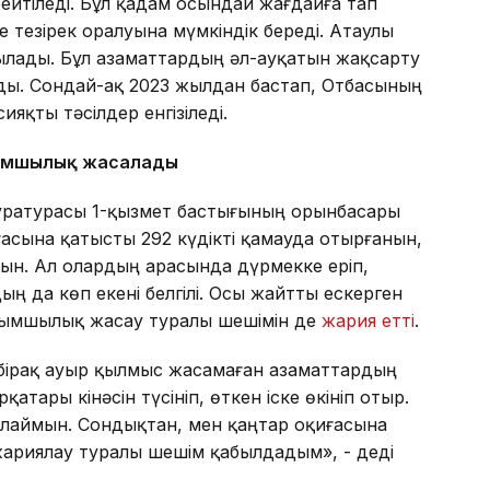
ейтіледі. Бұл қадам осындай жағдайға тап
ке тезірек оралуына мүмкіндік береді. Атаулы
рылады. Бұл азаматтардың әл-ауқатын жақсарту
ады. Сондай-ақ 2023 жылдан бастап, Отбасының
яқты тәсілдер енгізіледі.
қымшылық жасалады
уратурасы 1-қызмет бастығының орынбасары
асына қатысты 292 күдікті қамауда отырғанын,
тын. Ал олардың арасында дүрмекке еріп,
ң да көп екені белгілі. Осы жайтты ескерген
ақымшылық жасау туралы шешімін де
жария етті
.
бірақ ауыр қылмыс жасамаған азаматтардың
атары кінәсін түсініп, өткен іске өкініп отыр.
йлаймын. Сондықтан, мен қаңтар оқиғасына
ариялау туралы шешім қабылдадым», - деді