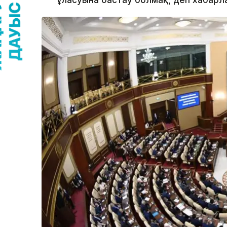
ұласуына бастау болмақ, деп хабарлай