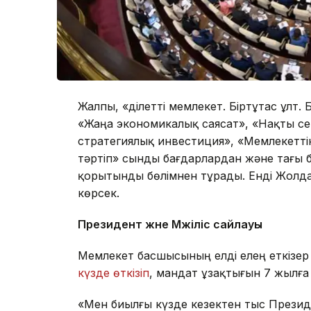
Жалпы, «Әділетті мемлекет. Біртұтас ұлт
«Жаңа экономикалық саясат», «Нақты с
стратегиялық инвестиция», «Мемлекеттік
тәртіп» сынды бағдарлардан және тағы 
қорытынды бөлімнен тұрады. Енді Жолдау
көрсек.
Президент және Мәжіліс сайлауы
Мемлекет басшысының елді елең еткізер
күзде өткізіп
, мандат ұзақтығын 7 жылға 
«Мен биылғы күзде кезектен тыс Президен