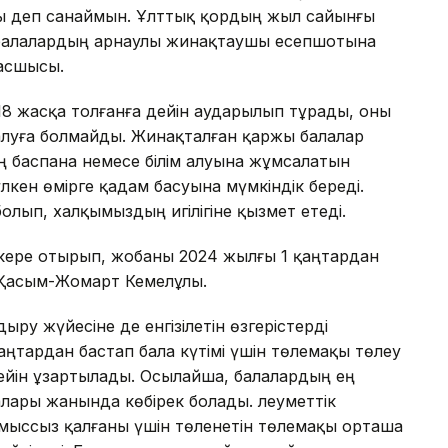
ы деп санаймын. Ұлттық қордың жыл сайынғы
балалардың арнаулы жинақтаушы есепшотына
басшысы.
18 жасқа толғанға дейін аударылып тұрады, оны
алуға болмайды. Жинақталған қаржы балалар
ң баспана немесе білім алуына жұмсалатын
лкен өмірге қадам басуына мүмкіндік береді.
олып, халқымыздың игілігіне қызмет етеді.
скере отырып, жобаны 2024 жылғы 1 қаңтардан
і Қасым-Жомарт Кемелұлы.
ру жүйесіне де енгізілетін өзгерістерді
аңтардан бастап бала күтімі үшін төлемақы төлеу
дейін ұзартылады. Осылайша, балалардың ең
лары жанында көбірек болады. Әлеуметтік
мыссыз қалғаны үшін төленетін төлемақы орташа