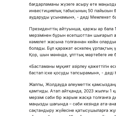
бағдарламаны жүзеге асыру өте маңызд
инвестициялық табысының 50 пайызын 
аударуды ұсынамын», - деді Мемлекет 
Президенттің айтуынша, қаржы әр бала 
мерзімінен бұрын есепшоттан шығарып 
кәмелет жасына толғаннан кейін оларды
болады. Бұл қаражат өскелең ұрпақтың ү
Қор, шын мәнінде, ұлттық мәртебеге ие б
«Бастаманы мұқият әзірлеу қажеттігін е
бастап іске қосуды тапсырамын», - дед
Жалпы, Жолдауда әлеуметтік қамсызданды
қамтиды. Атап айтқанда, 2023 жылғы 1 қ
мерзімі сәби бір жарым жасқа толғанға 
маңызды шағында – сәби кезінде ата-ана
сақтандыру жүйесіне қатысушыларға жұ