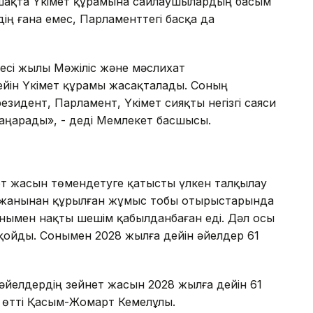
ашақта Үкімет құрамына сайлаушылардың басым
дің ғана емес, Парламенттегі басқа да
есі жылы Мәжіліс және мәслихат
ейін Үкімет құрамы жасақталады. Соның
идент, Парламент, Үкімет сияқты негізгі саяси
аңарады», - деді Мемлекет басшысы.
нет жасын төмендетуге қатысты үлкен талқылау
ігі жанынан құрылған жұмыс тобы отырыстарында
анымен нақты шешім қабылданбаған еді. Дәл осы
 қойды. Сонымен 2028 жылға дейін әйелдер 61
, әйелдердің зейнет жасын 2028 жылға дейін 61
п өтті Қасым-Жомарт Кемелұлы.