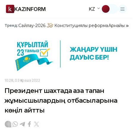
KAZINFORM
KZ
Сайлау-2026
Конституциялық реформа
Арнайы жо
Тренд:
10:28, 03 Қараша 2022
Президент шахтада қаза тапқан
жұмысшылардың отбасыларына
көңіл айтты