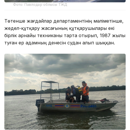
Фото: Павлодар облысы ТЖД
Төтенше жағдайлар департаментінің мәліметінше,
жедел-құтқару жасағының құтқарушылары екі
бірлік арнайы техниканы тарта отырып, 1987 жылы
туған ер адамның денесін судан алып шыққан.