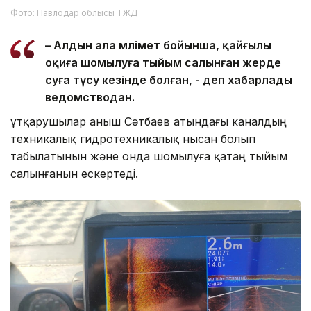
Фото: Павлодар облысы ТЖД
– Алдын ала мәлімет бойынша, қайғылы
оқиға шомылуға тыйым салынған жерде
суға түсу кезінде болған, - деп хабарлады
ведомстводан.
Құтқарушылар Қаныш Сәтбаев атындағы каналдың
техникалық гидротехникалық нысан болып
табылатынын және онда шомылуға қатаң тыйым
салынғанын ескертеді.