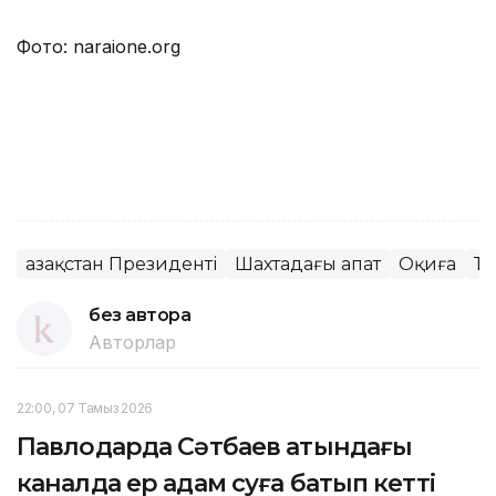
Фото: naraione.org
Қазақстан Президенті
Шахтадағы апат
Оқиға
Тө
без автора
Авторлар
22:00, 07 Тамыз 2026
Павлодарда Сәтбаев атындағы
каналда ер адам суға батып кетті