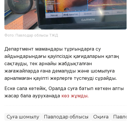
Фото: Павлодар облысы ТЖД
Департмент мамандары тұрғындарға су
айдындарындағы қауіпсіздік қағидаларын қатаң
сақтауды, тек арнайы жабдықталған
жағажайларда ғана демалуды және шомылуға
арналмаған қауіпті жерлерге түспеуді сұрайды.
Еске сала кетейік, Оралда суға батып кеткен алты
жасар бала ауруханада
көз жұмды.
Суға шомылу
Павлодар облысы
Оқиға
Павло
Мұрат Аяған