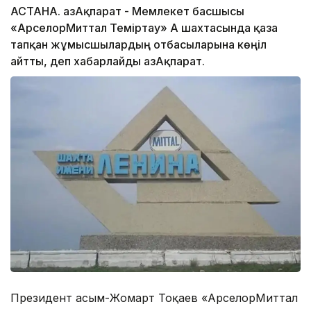
АСТАНА. ҚазАқпарат - Мемлекет басшысы
«АрселорМиттал Теміртау» АҚ шахтасында қаза
тапқан жұмысшылардың отбасыларына көңіл
айтты, деп хабарлайды ҚазАқпарат.
Президент Қасым-Жомарт Тоқаев «АрселорМиттал