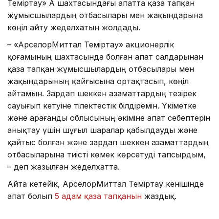
Теміртау» АҚ шахтасындағы апатта қаза тапқан
жұмысшылардың отбасылары мен жақындарына
көңіл айту жеделхатын жолдады.
– «АрселорМиттал Теміртау» акционерлік
қоғамының шахтасында болған апат салдарынан
қаза тапқан жұмысшылардың отбасылары мен
жақындарының қайғысына ортақтасып, көңіл
айтамын. Зардап шеккен азаматтардың тезірек
сауығып кетуіне тілектестік білдіремін. Үкіметке
және Қарағанды облысының әкіміне апат себептерін
анықтау үшін шұғыл шаралар қабылдауды және
қайтыс болған және зардап шеккен азаматтардың
отбасыларына тиісті көмек көрсетуді тапсырдым,
– деп жазылған жеделхатта.
Айта кетейік, АрселорМиттал Теміртау кенішінде
апат болып
5 адам қаза тапқанын
жаздық.