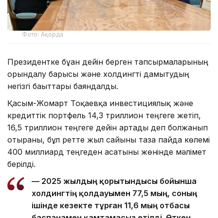
Фото: Ақорда
Президентке бұған дейін берген тапсырмаларының
орындалу барысы және холдингті дамытудың
негізгі бағыттары баяндалды.
Қасым-Жомарт Тоқаевқа инвестициялық және
кредиттік портфель 14,3 триллион теңгеге жетіп,
16,5 триллион теңгеге дейін артады деп болжанып
отырғаны, бұл ретте жыл сайынғы таза пайда көлемі
400 миллиард теңгеден асатыны жөнінде мәлімет
берілді.
— 2025 жылдың қорытындысы бойынша
холдингтің қолдауымен 77,5 мың, соның
ішінде кезекте тұрған 11,6 мың отбасы
баспанамен қамтамасыз етілді. Өткен