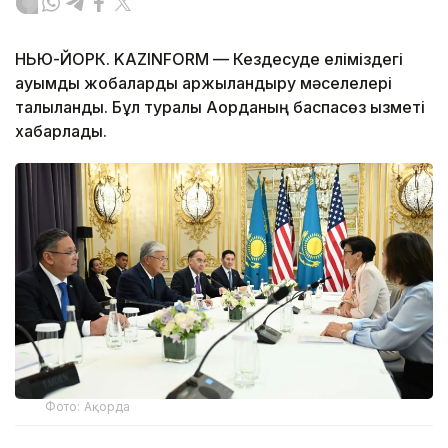
НЬЮ-ЙОРК. KAZINFORM — Кездесуде еліміздегі
ауқымды жобаларды қаржыландыру мәселелері
талқыланды. Бұл туралы Ақорданың баспасөз қызметі
хабарлады.
Фото: Ақорда