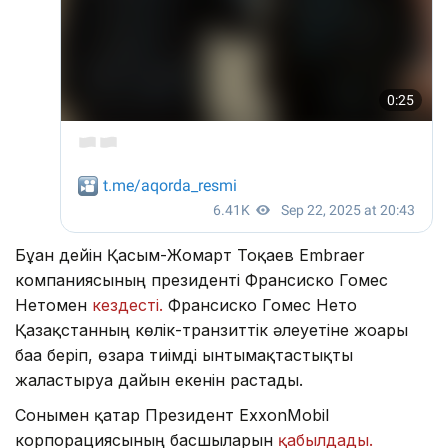
Бұған дейін Қасым-Жомарт Тоқаев Embraer
компаниясының президенті Франсиско Гомес
Нетомен
кездесті.
Франсиско Гомес Нето
Қазақстанның көлік-транзиттік әлеуетіне жоғары
баға беріп, өзара тиімді ынтымақтастықты
жалғастыруға дайын екенін растады.
Сонымен қатар Президент ExxonMobil
корпорациясының басшыларын
қабылдады.