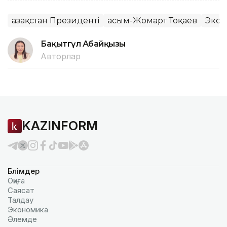
Қазақстан Президенті
Қасым-Жомарт Тоқаев
Экон
Бақытгүл Абайқызы
Авторлар
KAZINFORM
Бөлімдер
Оқиға
Саясат
Талдау
Экономика
Әлемде