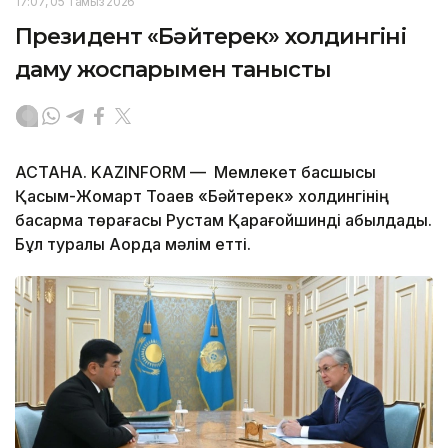
17:07, 05 Тамыз 2026
Президент «Бәйтерек» холдингінің
даму жоспарымен танысты
АСТАНА. KAZINFORM — Мемлекет басшысы
Қасым-Жомарт Тоқаев «Бәйтерек» холдингінің
басқарма төрағасы Рустам Қарағойшинді қабылдады.
Бұл туралы Ақорда мәлім етті.