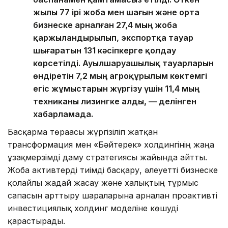
жылы 77 ірі жоба мен шағын және орта
бизнеске арналған 27,4 мың жоба
қаржыландырылып, экспортқа тауар
шығаратын 131 кәсіпкерге қолдау
көрсетілді. Ауылшаруашылық тауарларын
өндіретін 7,2 мың агроқұрылым көктемгі
егіс жұмыстарын жүргізу үшін 11,4 мың
техниканы лизингке алды, — делінген
хабарламада.
Басқарма төрағасы жүргізіліп жатқан
трансформация мен «Бәйтерек» холдингінің жаңа
ұзақмерзімді даму стратегиясы жайында айтты.
Жоба активтерді тиімді басқару, әлеуетті бизнеске
қолайлы жағдай жасау және халықтың тұрмыс
сапасын арттыру шараларына арналған проактивті
инвестициялық холдинг моделіне көшуді
қарастырады.