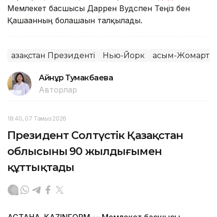
Мемлекет басшысы Даррен Вудспен Теңіз бен
Қашағанның болашағын талқылады.
Қазақстан Президенті
Нью-Йорк
Қасым-Жомарт Т
Айнұр Тумакбаева
Авторлар
18:40, 07 Тамыз 2026
Президент Солтүстік Қазақстан
облысының 90 жылдығымен
құттықтады
АСТАНА. KAZINFORM — Мемлекет басшысы