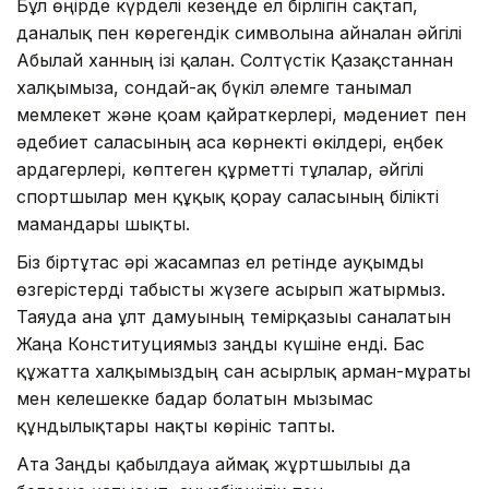
Бұл өңірде күрделі кезеңде ел бірлігін сақтап,
даналық пен көрегендік символына айналған әйгілі
Абылай ханның ізі қалған. Солтүстік Қазақстаннан
халқымызға, сондай-ақ бүкіл әлемге танымал
мемлекет және қоғам қайраткерлері, мәдениет пен
әдебиет саласының аса көрнекті өкілдері, еңбек
ардагерлері, көптеген құрметті тұлғалар, әйгілі
спортшылар мен құқық қорғау саласының білікті
мамандары шықты.
Біз біртұтас әрі жасампаз ел ретінде ауқымды
өзгерістерді табысты жүзеге асырып жатырмыз.
Таяуда ғана ұлт дамуының темірқазығы саналатын
Жаңа Конституциямыз заңды күшіне енді. Бас
құжатта халқымыздың сан ғасырлық арман-мұраты
мен келешекке бағдар болатын мызғымас
құндылықтары нақты көрініс тапты.
Ата Заңды қабылдауға аймақ жұртшылығы да