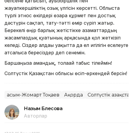
белсене қатысып, ауызбіршілік пен
жауапкершіліктің озық үлгісін көрсетті. Облыста
түрлі этнос өкілдері өзара құрмет пен достық
дәстүрін сақтап, тату-тәтті өмір сүріп жатыр.
Берекелі өңір барлық жетістікке азаматтардың
жасампаздық қуатының арқасында қол жеткізіп
келеді. Сіздер алдағы уақытта да ел игілігін еселеуге
атсалыса бересіздер деп сенемін.
Баршаңызға амандық, толағай табыс тілеймін!
Солтүстік Қазақстан облысы өсіп-өркендей берсін!
Қасым-Жомарт Тоқаев
Ақорда
Солтүстік Қазақста
Назым Бөлесова
Авторлар