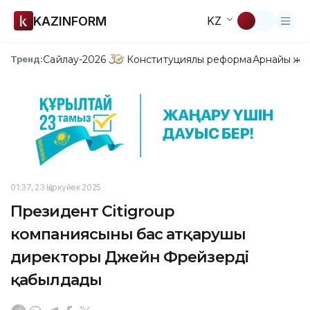
KAZINFORM
KZ
Сайлау-2026
Конституциялық реформа
Арнайы жо
Тренд:
01:37, 23 Қыркүйек 2025
Президент Сitigroup
компаниясының бас атқарушы
директоры Джейн Фрейзерді
қабылдады