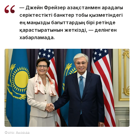
—
Джейн Фрейзер Қазақстанмен арадағы
серіктестікті банктер тобы қызметіндегі
ең маңызды бағыттардың бірі ретінде
қарастыратынын жеткізді, — делінген
хабарламада.
Фото: Ақорда