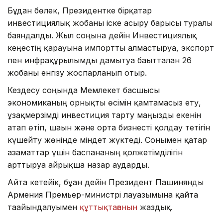
Бұдан бөлек, Президентке бірқатар
инвестициялық жобаны іске асыру барысы туралы
баяндалды. Жыл соңына дейін Инвестициялық
кеңестің қарауына импортты алмастыруға, экспорт
пен инфрақұрылымды дамытуға бағытталған 26
жобаны енгізу жоспарланып отыр.
Кездесу соңында Мемлекет басшысы
экономиканың орнықты өсімін қамтамасыз ету,
ұзақмерзімді инвестиция тарту маңызды екенін
атап өтіп, шағын және орта бизнесті қолдау тетігін
күшейту жөнінде міндет жүктеді. Сонымен қатар
азаматтар үшін баспананың қолжетімділігін
арттыруға айрықша назар аударды.
Айта кетейік, бұған дейін Президент Пашинянды
Армения Премьер-министрі лауазымына қайта
тағайындалуымен
құттықтағанын
жаздық.