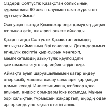
Сіздерді Солтүстік Қазақстан облысының
құрылғанына 90 жыл толуымен шын жүректен
құттықтаймын!
Осы уақыт ішінде Қызылжар өңірі дамудың даңғыл
жолынан өтіп, шежірелі өлкеге айналды.
Қазіргі таңда Солтүстік Қазақстан еліміздің
астықты аймағының бірі саналады. Дихандарымыз
егіншілік кәсіптің қыр-сырын меңгеріп,
мемлекетіміздің азық-түлік қауіпсіздігін
қамтамасыз етуге зор еңбек сіңіріп жүр.
Аймақта ауыл шаруашылығымен қатар өңдеу
өнеркәсібі, машина жасау салалары қарқынды
дамып келеді. Инвестициялық жобалар қолға
алынып, өндіріс орындары іске қосылды. Мұның
бәрі халықтың тұрмысын жақсартып, өңірдің одан
әрі өркендеуіне ықпал ететіні анық.