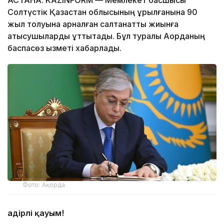
Солтүстік Қазақстан облысының құрылғанына 90
жыл толуына арналған салтанатты жиынға
қатысушыларды құттықтады. Бұл туралы Ақорданың
баспасөз қызметі хабарлады.
Фото: Ақорда
Қадірлі қауым!