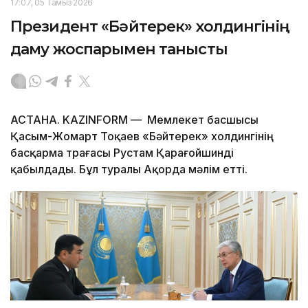
17:07, 05 Тамыз 2026
Президент «Бәйтерек» холдингінің
даму жоспарымен танысты
АСТАНА. KAZINFORM — Мемлекет басшысы
Қасым-Жомарт Тоқаев «Бәйтерек» холдингінің
басқарма төрағасы Рустам Қарағойшинді
қабылдады. Бұл туралы Ақорда мәлім етті.