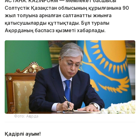
АСТАНА. KAZINFORM — Мемлекет басшысы
Солтүстік Қазақстан облысының құрылғанына 90
жыл толуына арналған салтанатты жиынға
қатысушыларды құттықтады. Бұл туралы
Ақорданың баспасөз қызметі хабарлады.
Фото: Ақорда
Қадірлі қауым!