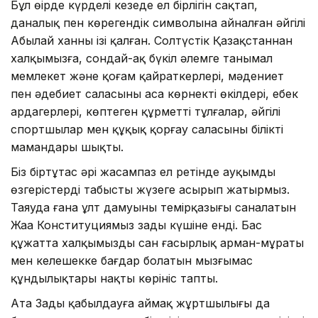
Бұл өңірде күрделі кезеңде ел бірлігін сақтап,
даналық пен көрегендік символына айналған әйгілі
Абылай ханның ізі қалған. Солтүстік Қазақстаннан
халқымызға, сондай-ақ бүкіл әлемге танымал
мемлекет және қоғам қайраткерлері, мәдениет
пен әдебиет саласының аса көрнекті өкілдері, еңбек
ардагерлері, көптеген құрметті тұлғалар, әйгілі
спортшылар мен құқық қорғау саласының білікті
мамандары шықты.
Біз біртұтас әрі жасампаз ел ретінде ауқымды
өзгерістерді табысты жүзеге асырып жатырмыз.
Таяуда ғана ұлт дамуының темірқазығы саналатын
Жаңа Конституциямыз заңды күшіне енді. Бас
құжатта халқымыздың сан ғасырлық арман-мұраты
мен келешекке бағдар болатын мызғымас
құндылықтары нақты көрініс тапты.
Ата Заңды қабылдауға аймақ жұртшылығы да