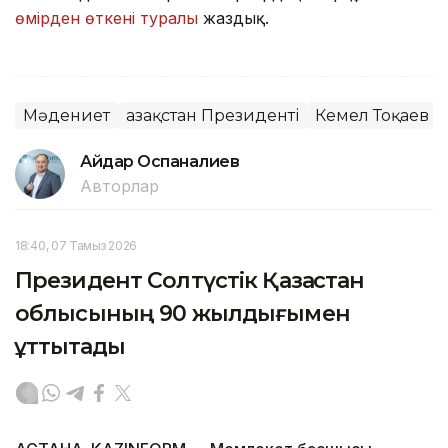
өмірден өткені туралы
жаздық.
Мәдениет
Қазақстан Президенті
Кемел Тоқаев
Айдар Оспаналиев
Авторлар
18:40, 07 Тамыз 2026
Президент Солтүстік Қазақстан
облысының 90 жылдығымен
құттықтады