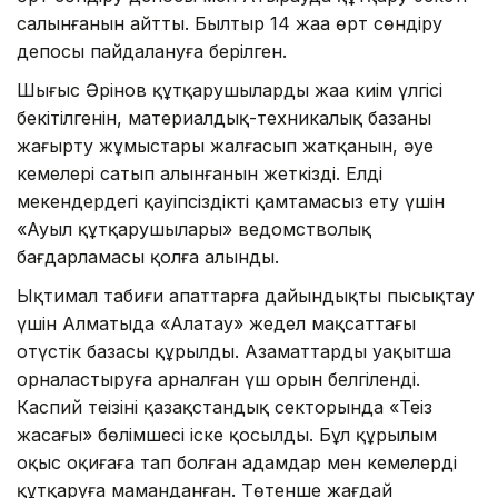
салынғанын айтты. Былтыр 14 жаңа өрт сөндіру
депосы пайдалануға берілген.
Шыңғыс Әрінов құтқарушылардың жаңа киім үлгісі
бекітілгенін, материалдық-техникалық базаны
жаңғырту жұмыстары жалғасып жатқанын, әуе
кемелері сатып алынғанын жеткізді. Елді
мекендердегі қауіпсіздікті қамтамасыз ету үшін
«Ауыл құтқарушылары» ведомстволық
бағдарламасы қолға алынды.
Ықтимал табиғи апаттарға дайындықты пысықтау
үшін Алматыда «Алатау» жедел мақсаттағы
оңтүстік базасы құрылды. Азаматтарды уақытша
орналастыруға арналған үш орын белгіленді.
Каспий теңізінің қазақстандық секторында «Теңіз
жасағы» бөлімшесі іске қосылды. Бұл құрылым
оқыс оқиғаға тап болған адамдар мен кемелерді
құтқаруға маманданған. Төтенше жағдай