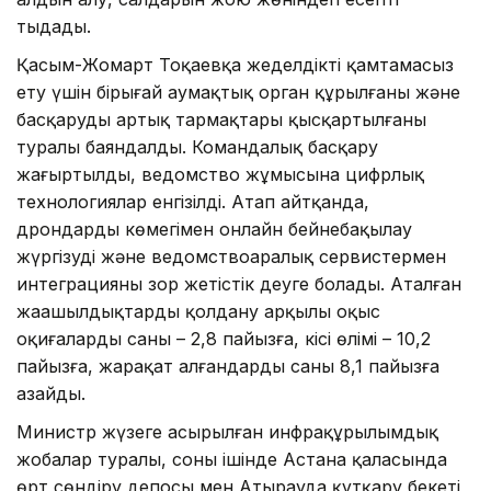
тыңдады.
Қасым-Жомарт Тоқаевқа жеделдікті қамтамасыз
ету үшін бірыңғай аумақтық орган құрылғаны және
басқарудың артық тармақтары қысқартылғаны
туралы баяндалды. Командалық басқару
жаңғыртылды, ведомство жұмысына цифрлық
технологиялар енгізілді. Атап айтқанда,
дрондардың көмегімен онлайн бейнебақылау
жүргізуді және ведомствоаралық сервистермен
интеграцияны зор жетістік деуге болады. Аталған
жаңашылдықтарды қолдану арқылы оқыс
оқиғалардың саны – 2,8 пайызға, кісі өлімі – 10,2
пайызға, жарақат алғандардың саны 8,1 пайызға
азайды.
Министр жүзеге асырылған инфрақұрылымдық
жобалар туралы, соның ішінде Астана қаласында
өрт сөндіру депосы мен Атырауда құтқару бекеті