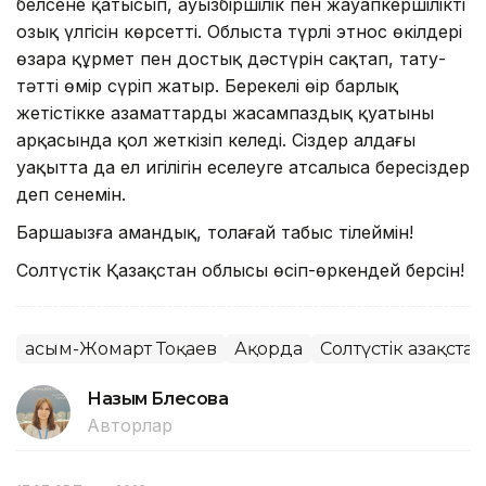
белсене қатысып, ауызбіршілік пен жауапкершіліктің
озық үлгісін көрсетті. Облыста түрлі этнос өкілдері
өзара құрмет пен достық дәстүрін сақтап, тату-
тәтті өмір сүріп жатыр. Берекелі өңір барлық
жетістікке азаматтардың жасампаздық қуатының
арқасында қол жеткізіп келеді. Сіздер алдағы
уақытта да ел игілігін еселеуге атсалыса бересіздер
деп сенемін.
Баршаңызға амандық, толағай табыс тілеймін!
Солтүстік Қазақстан облысы өсіп-өркендей берсін!
Қасым-Жомарт Тоқаев
Ақорда
Солтүстік Қазақста
Назым Бөлесова
Авторлар