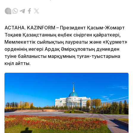
АСТАНА. KAZINFORM – Президент Қасым-Жомарт
Тоқаев Қазақстанның еңбек сіңірген қайраткері,
Мемлекеттік сыйлықтың лауреаты және «Құрмет»
орденінің иегері Ардақ Әмірқұловтың дүниеден
өтуіне байланысты марқұмның туған-туыстарына
көңіл айтты.