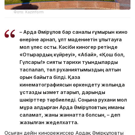
Фото: Kazinform
– Ардақ Әмірқұлов бар саналы ғұмырын кино
өнеріне арнап, ұлт мәдениетін ұлықтауға
мол үлес қосты. Кәсіби киногер ретінде
«Отырардың күйреуі», «Абай», «Қош бол,
Гүлсары!» сияқты тарихи туындыларды
таспалап, төл руханиятымыздың алтын
қорын байыта білді. Қазақ
кинематографиясын өркендету жолында
ұстаздық қызмет атқарып, дарынды
шәкірттер тәрбиеледі. Соңына рухани мол
мұра қалдырған Ардақ Әмірқұловтың иманы
саламат, жаны жәннатта болсын, – деп
жазылған жеделхатта.
Осыған дейін кинорежиссер Ардақ Әмірқұловтың