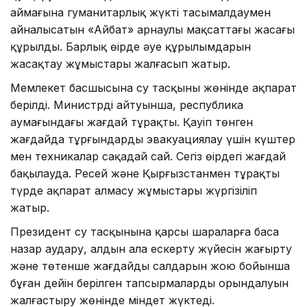
аймағына гуманитарлық жүкті тасымалдаумен
айналысатын «Айбат» арнаулы мақсаттағы жасағы
құрылды. Барлық өңірде әуе құрылымдарын
жасақтау жұмыстары жалғасып жатыр.
Мемлекет басшысына су тасқыны жөнінде ақпарат
берілді. Министрдің айтуынша, республика
аумағындағы жағдай тұрақты. Қауіп төнген
жағдайда тұрғындарды эвакуациялау үшін күштер
мен техникалар сақадай сай. Сегіз өңірдегі жағдай
бақылауда. Ресей және Қырғызстанмен тұрақты
түрде ақпарат алмасу жұмыстары жүргізіліп
жатыр.
Президент су тасқынына қарсы шараларға баса
назар аудару, алдын ала ескерту жүйесін жаңғырту
және төтенше жағдайдың салдарын жою бойынша
бұған дейін берілген тапсырмалардың орындалуын
жалғастыру жөнінде міндет жүктеді.