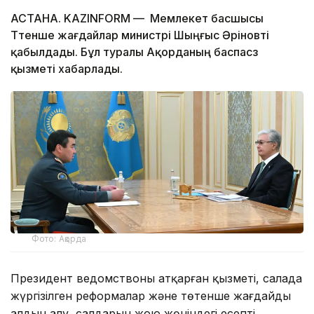
АСТАНА. KAZINFORM — Мемлекет басшысы
Төтенше жағдайлар министрі Шыңғыс Әріновті
қабылдады. Бұл туралы Ақорданың баспасөз
қызметі хабарлады.
Фото: Ақорда
Президент ведомствоның атқарған қызметі, салада
жүргізілген реформалар және төтенше жағдайдың
алдын алу, салдарын жою жөніндегі есепті