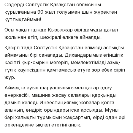
Сіздерді Солтүстік Қазақстан облысының
құрылғанына 90 жыл толуымен шын жүректен
құттықтаймын!
Осы уақыт ішінде Қызылжар өңірі дамудың даңғыл
жолынан өтіп, шежірелі өлкеге айналды.
Қазіргі таңда Солтүстік Қазақстан еліміздің астықты
аймағының бірі саналады. Дихандарымыз егіншілік
кәсіптің қыр-сырын меңгеріп, мемлекетіміздің азық-
түлік қауіпсіздігін қамтамасыз етуге зор еңбек сіңіріп
жүр.
Аймақта ауыл шаруашылығымен қатар өңдеу
өнеркәсібі, машина жасау салалары қарқынды
дамып келеді. Инвестициялық жобалар қолға
алынып, өндіріс орындары іске қосылды. Мұның
бәрі халықтың тұрмысын жақсартып, өңірдің одан әрі
өркендеуіне ықпал ететіні анық.