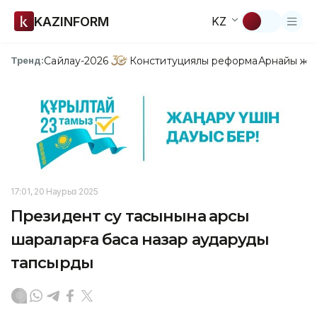
KAZINFORM
KZ
Сайлау-2026
Конституциялық реформа
Арнайы жо
Тренд:
17:01, 20 Наурыз 2025
Президент су тасқынына қарсы
шараларға баса назар аударуды
тапсырды