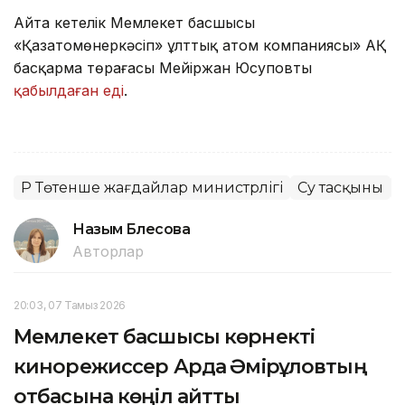
Айта кетелік Мемлекет басшысы
«Қазатомөнеркәсіп» ұлттық атом компаниясы» АҚ
басқарма төрағасы Мейіржан Юсуповты
қабылдаған еді
.
ҚР Төтенше жағдайлар министрлігі
Су тасқыны
Назым Бөлесова
Авторлар
20:03, 07 Тамыз 2026
Мемлекет басшысы көрнекті
кинорежиссер Ардақ Әмірқұловтың
отбасына көңіл айтты