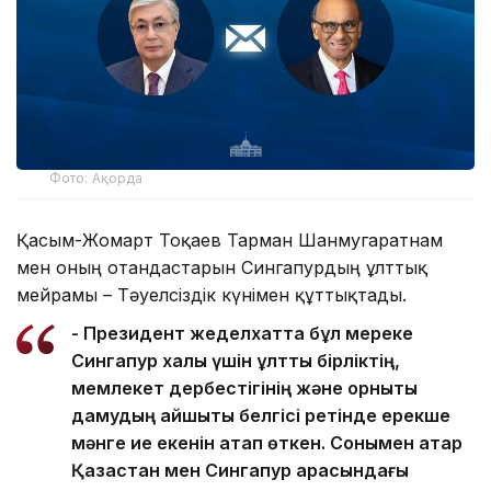
Фото: Ақорда
Қасым-Жомарт Тоқаев Тарман Шанмугаратнам
мен оның отандастарын Сингапурдың ұлттық
мейрамы – Тәуелсіздік күнімен құттықтады.
- Президент жеделхатта бұл мереке
Сингапур халқы үшін ұлттық бірліктің,
мемлекет дербестігінің және орнықты
дамудың айшықты белгісі ретінде ерекше
мәнге ие екенін атап өткен. Сонымен қатар
Қазақстан мен Сингапур арасындағы