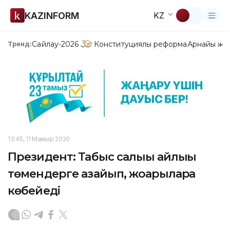
KAZINFORM
KZ
Сайлау-2026
Конституциялық реформа
Арнайы жо
Тренд:
13:45, 11 Мамыр 2020
Президент: Табыс салығы айлығы
төмендерге азайып, жоғарыларға
көбейеді