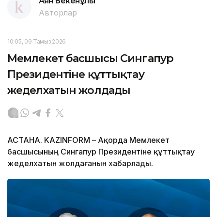
Аян Бекенұлы
Авторлар
10:05, 09 Тамыз 2026
Мемлекет басшысы Сингапур
Президентіне құттықтау
жеделхатын жолдады
АСТАНА. KAZINFORM – Ақорда Мемлекет
басшысының Сингапур Президентіне құттықтау
жеделхатын жолдағанын хабарлады.