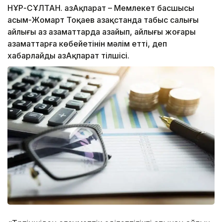
НҰР-СҰЛТАН. ҚазАқпарат – Мемлекет басшысы
Қасым-Жомарт Тоқаев Қазақстанда табыс салығы
айлығы аз азаматтарда азайып, айлығы жоғары
азаматтарға көбейетінін мәлім етті, деп
хабарлайды ҚазАқпарат тілшісі.