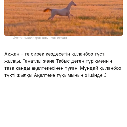
Фото: видеодан алынған скрин
Ақжан – өте сирек кездесетін қылаңбоз түсті
жылқы. Ғанатлы және Табыс деген түрікменнің
таза қанды ақалтекесінен туған. Мұндай қылаңбоз
түкті жылқы Ақалтеке тұқымының өз ішінде 3
пайызға жетпейді.
Сол себепті әлемде де,
әлеуметтік желіде
де
Ақжанның даңқы кең тарады.
Дала төсіндегі видеоны 2 миллионнан астам
оқырманы бар танымал блогер Дастан
Мұхаметрахым парақшасында
жариялады.