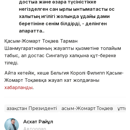
достыққа және өзара түсіністікке
негізделген сан қырлы ынтымақтастық қос
халықтың игілігі жолында ұдайы дами
беретініне сенім білдірді, - делінген
ақпаратта..
Қасым-Жомарт Тоқаев Тарман
Шанмугаратнамның жауапты қызметіне толайым
табыс, ал достас Сингапур халқына құт-береке
тіледі.
Айта кетейік, кеше Бельгия Королі Филипп Қасым-
Жомарт Тоқаевқа жауап хат жолдағаны
хабарланды
.
Қазақстан Президенті
Қасым-Жомарт Тоқаев
Құтты
Асхат Райқұл
Авторлар