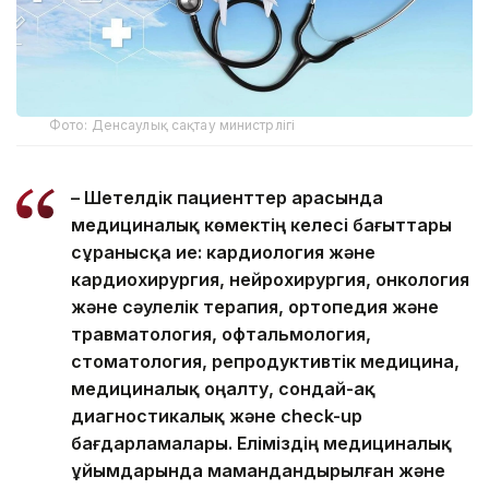
Фото: Денсаулық сақтау министрлігі
– Шетелдік пациенттер арасында
медициналық көмектің келесі бағыттары
сұранысқа ие: кардиология және
кардиохирургия, нейрохирургия, онкология
және сәулелік терапия, ортопедия және
травматология, офтальмология,
стоматология, репродуктивтік медицина,
медициналық оңалту, сондай-ақ
диагностикалық және check-up
бағдарламалары. Еліміздің медициналық
ұйымдарында мамандандырылған және