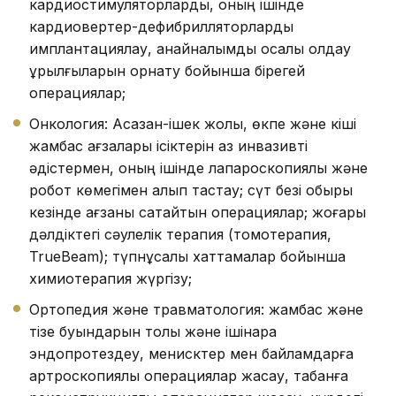
кардиостимуляторларды, оның ішінде
кардиовертер-дефибрилляторларды
имплантациялау, қанайналымды қосалқы қолдау
құрылғыларын орнату бойынша бірегей
операциялар;
Онкология: Асқазан-ішек жолы, өкпе және кіші
жамбас ағзалары ісіктерін аз инвазивті
әдістермен, оның ішінде лапароскопиялық және
робот көмегімен алып тастау; сүт безі обыры
кезінде ағзаны сақтайтын операциялар; жоғары
дәлдіктегі сәулелік терапия (томотерапия,
TrueBeam); түпнұсқалық хаттамалар бойынша
химиотерапия жүргізу;
Ортопедия және травматология: жамбас және
тізе буындарын толық және ішінара
эндопротездеу, менисктер мен байламдарға
артроскопиялық операциялар жасау, табанға