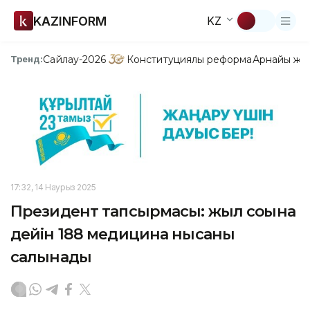
KAZINFORM
KZ
Сайлау-2026
Конституциялық реформа
Арнайы жо
Тренд:
17:32, 14 Наурыз 2025
Президент тапсырмасы: жыл соңына
дейін 188 медицина нысаны
салынады