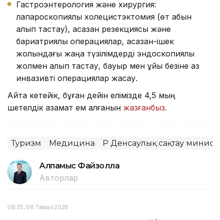
Гастроэнтерология және хирургия:
лапароскопиялық холецистэктомия (өт қабын
алып тастау), асқазан резекциясы және
бариатриялық операциялар, асқазан-ішек
жолындағы жаңа түзілімдерді эндоскопиялық
жолмен алып тастау, бауыр мен ұйқы безіне аз
инвазивті операциялар жасау.
Айта кетейік, бұған дейін елімізде 4,5 мың
шетелдік азамат ем алғанын
жазғанбыз.
Туризм
Медицина
ҚР Денсаулық сақтау министр
Алпамыс Файзолла
Авторлар
08:35, 08 Тамыз 2026