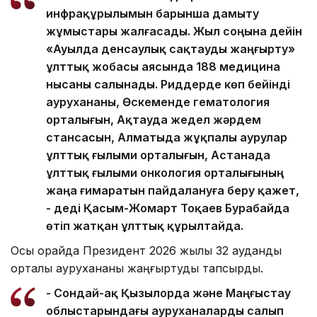
инфрақұрылымын барынша дамыту
жұмыстары жалғасады. Жыл соңына дейін
«Ауылда денсаулық сақтауды жаңғырту»
ұлттық жобасы аясында 188 медицина
нысаны салынады. Риддерде көп бейінді
аурухананы, Өскеменде гематология
орталығын, Ақтауда жедел жәрдем
стансасын, Алматыда жұқпалы аурулар
ұлттық ғылыми орталығын, Астанада
ұлттық ғылыми онкология орталығының
жаңа ғимаратын пайдалануға беру қажет,
- деді Қасым-Жомарт Тоқаев Бурабайда
өтіп жатқан ұлттық құрылтайда.
Осы орайда Президент 2026 жылы 32 аудандық
орталық аурухананы жаңғыртуды тапсырды.
- Сондай-ақ Қызылорда және Маңғыстау
облыстарындағы ауруханаларды салып