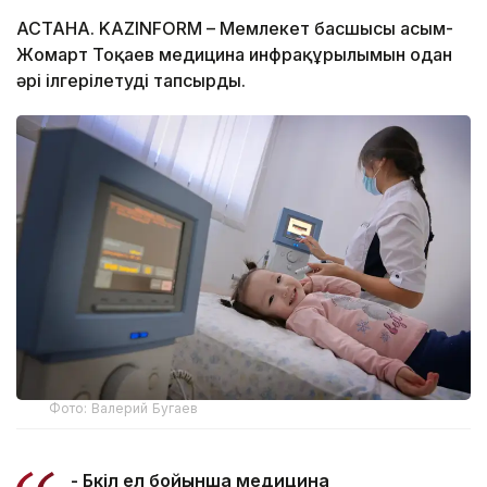
АСТАНА. KAZINFORM – Мемлекет басшысы Қасым-
Жомарт Тоқаев медицина инфрақұрылымын одан
әрі ілгерілетуді тапсырды.
Фото: Валерий Бугаев
- Бүкіл ел бойынша медицина