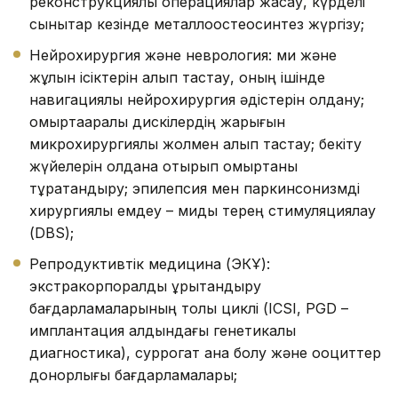
реконструкциялық операциялар жасау, күрделі
сынықтар кезінде металлоостеосинтез жүргізу;
Нейрохирургия және неврология: ми және
жұлын ісіктерін алып тастау, оның ішінде
навигациялық нейрохирургия әдістерін қолдану;
омыртқааралық дискілердің жарығын
микрохирургиялық жолмен алып тастау; бекіту
жүйелерін қолдана отырып омыртқаны
тұрақтандыру; эпилепсия мен паркинсонизмді
хирургиялық емдеу – миды терең стимуляциялау
(DBS);
Репродуктивтік медицина (ЭКҰ):
экстракорпоралдық ұрықтандыру
бағдарламаларының толық циклі (ICSI, PGD –
имплантация алдындағы генетикалық
диагностика), суррогат ана болу және ооциттер
донорлығы бағдарламалары;