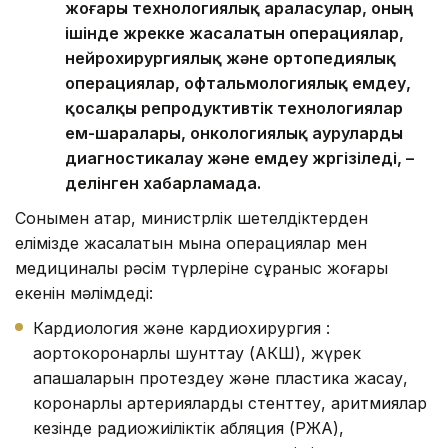
жоғары технологиялық араласулар, оның
ішінде жүрекке жасалатын операциялар,
нейрохирургиялық және ортопедиялық
операциялар, офтальмологиялық емдеу,
қосалқы репродуктивтік технологиялар
ем-шаралары, онкологиялық ауруларды
диагностикалау және емдеу жүргізіледі, –
делінген хабарламада.
Сонымен қатар, министрлік шетелдіктерден
елімізде жасалатын мына операциялар мен
медициналық рәсім түрлеріне сұраныс жоғары
екенін мәлімдеді:
Кардиология және кардиохирургия :
аортокоронарлық шунттау (АКШ), жүрек
қақпақшаларын протездеу және пластика жасау,
коронарлық артерияларды стенттеу, аритмиялар
кезінде радиожиіліктік абляция (РЖА),