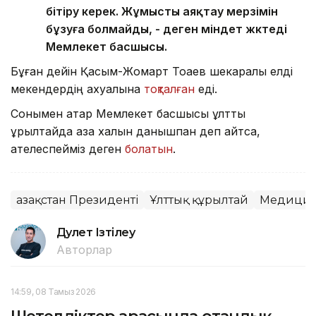
бітіру керек. Жұмысты аяқтау мерзімін
бұзуға болмайды, - деген міндет жүктеді
Мемлекет басшысы.
Бұған дейін Қасым-Жомарт Тоқаев шекаралық елді
мекендердің ахуалына
тоқталған
еді.
Сонымен қатар Мемлекет басшысы ұлттық
құрылтайда қазақ халқын данышпан деп айтсақ,
қателеспейміз деген
болатын
.
Қазақстан Президенті
Ұлттық құрылтай
Медици
Дәулет Ізтілеу
Авторлар
14:59, 08 Тамыз 2026