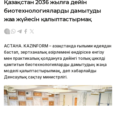
Қазақстан 2036 жылға дейін
биотехнологияларды дамытудың
жаңа жүйесін қалыптастырмақ
АСТАНА. KAZINFORM – Қазақстанда ғылыми идеядан
бастап, зертханалық әзірлемені өндіріске енгізу
мен практикалық қолдануға дейінгі толық циклді
қамтитын биотехнологияларды дамытудың жаңа
моделі қалыптастырылмақ, деп хабарлайды
Денсаулық сақтау министрлігі.