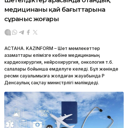
Шетелдіктер арасында отандық
медицинаның қай бағыттарына
сұраныс жоғары
АСТАНА. KAZINFORM – Шет мемлекеттер
азаматтары елімізге көбіне медицинаның
кардиохирургия, нейрохирургия, онкология т.б.
салалары бойынша емделуге келеді. Бұл жөнінде
ресми сауалымызға жолдаған жауабында ҚР
Денсаулық сақтау министрлігі мәлімдеді.