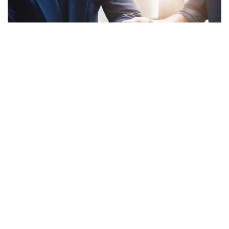
Фото: Gov.kz
Тиісті бұйрыққа ҚР Бас прокуроры 2026 жылғы 20
шілдеде қол қойды. Құжат 2026 жылғы 16
тамыздан бастап қолданысқа енгізіледі.
Құжатқа сәйкес, инвестициялық қызметке
байланысты дауды сотқа дейін реттеу туралы