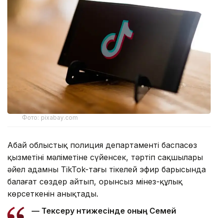
Фото: pixabay.com
Абай облыстық полиция департаменті баспасөз
қызметінің мәліметіне сүйенсек, тәртіп сақшылары
әйел адамның TikTok-тағы тікелей эфир барысында
балағат сөздер айтып, орынсыз мінез-құлық
көрсеткенін анықтады.
— Тексеру нәтижесінде оның Семей