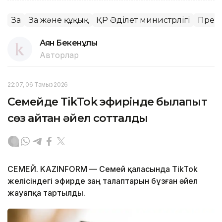
Заң
Заң және құқық
ҚР Әділет министрлігі
През
Аян Бекенұлы
Авторлар
22:07, 06 Тамыз 2026
Семейде TikTok эфирінде былапыт
сөз айтқан әйел сотталды
СЕМЕЙ. KAZINFORM — Семей қаласында TikTok
желісіндегі эфирде заң талаптарын бұзған әйел
жауапқа тартылды.