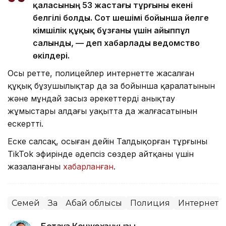
қаласының 53 жастағы тұрғыны екені
белгілі болды. Сот шешімі бойынша әйелге
әкімшілік құқық бұзғаны үшін айыппұл
салынды, — деп хабарлады ведомство
өкілдері.
Осы ретте, полицейлер интернетте жасалған
құқық бұзушылықтар да заң бойынша қаралатынын
және мұндай заңсыз әрекеттерді анықтау
жұмыстары алдағы уақытта да жалғасатынын
ескертті.
Еске салсақ, осыған дейін Талдықорған тұрғыны
TikTok эфирінде әдепсіз сөздер айтқаны үшін
жазаланғаны
хабарланған
.
Семей
Заң
Абай облысы
Полиция
Интернет