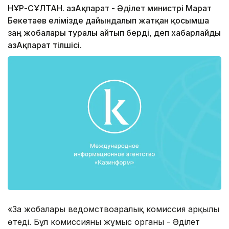
НҰР-СҰЛТАН. ҚазАқпарат - Әділет министрі Марат
Бекетаев елімізде дайындалып жатқан қосымша
заң жобалары туралы айтып берді, деп хабарлайды
ҚазАқпарат тілшісі.
«Заң жобалары ведомствоаралық комиссия арқылы
өтеді. Бұл комиссияның жұмыс органы - Әділет