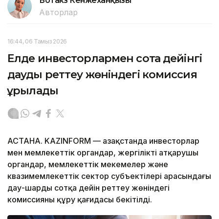
Ботакөз Кенжеханқызы
Авторлар
16:44, 06 Тамыз 2026
Елде инвесторлармен сотқа дейінгі
дауды реттеу жөніндегі комиссия
құрылады
АСТАНА. KAZINFORM — Қазақстанда инвесторлар
мен мемлекеттік органдар, жергілікті атқарушы
органдар, мемлекеттік мекемелер және
квазимемлекеттік сектор субъектілері арасындағы
дау-шарды сотқа дейін реттеу жөніндегі
комиссияны құру қағидасы бекітілді.