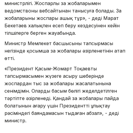
министрлігі. Жоспарлы заң жобаларымен
ведомствоның вебсайтынан танысуға болады. Заң
жобаларының жоспары ашық тұр», - деді Марат
Бекетаев халықпен есеп беру кездесуінен кейін
тілшілерге берген жауабында.
Министр Мемлекет басшысының тапсырмасы
негізінде қосымша заң жобалары әзірленетінін атап
өтті.
«Президент Қасым-Жомарт Тоқаевтың
тапсырмасымен жүзеге асыру шеңберінде
жоспардан тыс заң жобалары жасалатынына
сенімдімін. Олардың басым бөлігі жеделдетілген
тәртіпте әзірленеді. Қандай заң жобалары пайда
болатынын аңғару үшін Президенттің ұлықтау
рәсіміндегі баяндамасын тыңдаған абзал», - деді
министр.