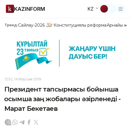
KAZINFORM
KZ
Сайлау-2026
Конституциялық реформа
Арнайы жо
Тренд:
12:52, 14 Маусым 2019
Президент тапсырмасы бойынша
қосымша заң жобалары әзірленеді -
Марат Бекетаев