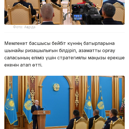
Фото: Ақорда
Мемлекет басшысы бейбіт күннің батырларына
шынайы ризашылығын білдіріп, азаматтық қорғау
саласының еліміз үшін стратегиялық маңызы ерекше
екенін атап өтті.