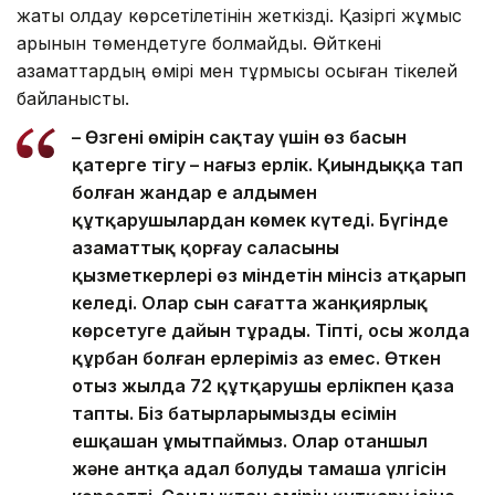
жақты қолдау көрсетілетінін жеткізді. Қазіргі жұмыс
қарқынын төмендетуге болмайды. Өйткені
азаматтардың өмірі мен тұрмысы осыған тікелей
байланысты.
– Өзгенің өмірін сақтау үшін өз басын
қатерге тігу – нағыз ерлік. Қиындыққа тап
болған жандар ең алдымен
құтқарушылардан көмек күтеді. Бүгінде
азаматтық қорғау саласының
қызметкерлері өз міндетін мінсіз атқарып
келеді. Олар сын сағатта жанқиярлық
көрсетуге дайын тұрады. Тіпті, осы жолда
құрбан болған ерлеріміз аз емес. Өткен
отыз жылда 72 құтқарушы ерлікпен қаза
тапты. Біз батырларымыздың есімін
ешқашан ұмытпаймыз. Олар отаншыл
және антқа адал болудың тамаша үлгісін