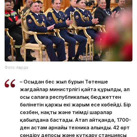
Фото: Ақорда
– Осыдан бес жыл бұрын Төтенше
жағдайлар министрлігі қайта құрылды, ал
осы салаға республикалық бюджеттен
бөлінетін қаржы екі жарым есе көбейді. Бір
сөзбен, нақты және тиімді шаралар
қабылдана бастады. Атап айтқанда, 1700-
ден астам арнайы техника алынды. 42 өрт
сөндіру депосы және құтқару станциясы