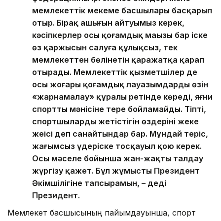
мемлекеттік мекеме басшылары басқарып
отыр. Бірақ ашығын айтуымыз керек,
кәсіпкерлер осы қоғамдық маңызы бар іске
өз қаржысын салуға құлықсыз, тек
мемлекеттен бөлінетін қаражатқа қарап
отырады. Мемлекеттік қызметшілер де
осы жоғары қоғамдық лауазымдарды өзін
«жарнамалау» құралы ретінде көреді, яғни
спорттың мәнісіне терең бойламайды. Тіпті,
спортшылардың жетістігін өздерінің жеке
жеңісі деп санайтындар бар. Мұндай теріс,
жағымсыз үдеріске тосқауыл қою керек.
Осы мәселе бойынша жан-жақты талдау
жүргізу қажет. Бұл жұмысты Президент
Әкімшілігіне тапсырамын, – деді
Президент.
Мемлекет басшысының пайымдауынша, спорт