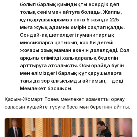
болып барлық қиындықты еңсердік деп
толық сеніммен айтуға болады. Жалпы,
құтқарушыларымыз соңғы 5 жылда 225
мыңға жуық адамның өмірін сақтап қалды.
Сондай-ақ шетелдегі гуманитарлық
миссияларға қатысып, кәсіби деңгейі
жоғары озық маман екенін дәлелдеді. Сол
арқылы еліміздің халықаралық беделін
арттыруға атсалысты. Осы орайда бүгін
мен еліміздегі барлық құтқарушыларға
тағы да зор алғысымды айтамын, – деді
Мемлекет басшысы.
Қасым-Жомарт Тоқаев мемлекет азаматтық қорғау
саласын күшейте түсуге баса мән беретінін айтты.