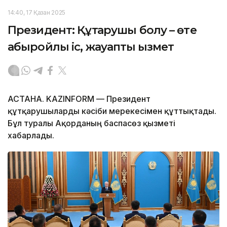
14:40, 17 Қазан 2025
Президент: Құтқарушы болу – өте
абыройлы іс, жауапты қызмет
АСТАНА. KAZINFORM — Президент
құтқарушыларды кәсіби мерекесімен құттықтады.
Бұл туралы Ақорданың баспасөз қызметі
хабарлады.