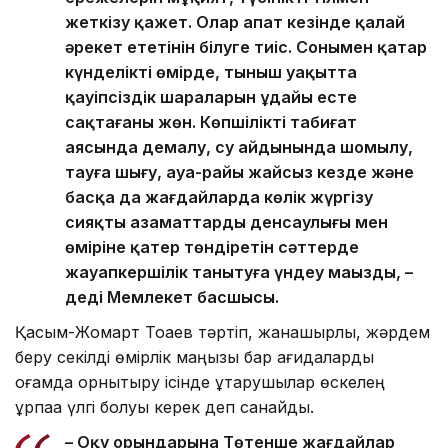
жеткізу қажет. Олар апат кезінде қалай
әрекет ететінін білуге тиіс. Сонымен қатар
күнделікті өмірде, тыныш уақытта
қауіпсіздік шараларын ұдайы есте
сақтағаны жөн. Көпшілікті табиғат
аясында демалу, су айдынында шомылу,
тауға шығу, ауа-райы жайсыз кезде және
басқа да жағдайларда көлік жүргізу
сияқты азаматтардың денсаулығы мен
өміріне қатер төндіретін сәттерде
жауапкершілік танытуға үндеу маңызды, –
деді Мемлекет басшысы.
Қасым-Жомарт Тоқаев тәртіп, жанашырлық, жәрдем
беру секілді өмірлік маңызы бар қағидаларды
қоғамда орнықтыру ісінде құтқарушылар өскелең
ұрпаққа үлгі болуы керек деп санайды.
– Оқу орындарына Төтенше жағдайлар