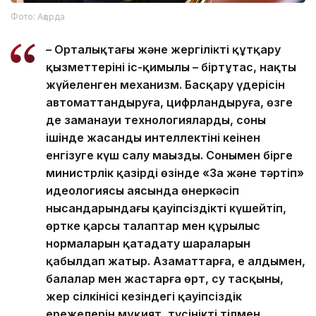
Фото: Ақорда
– Орталықтағы және жергілікті құтқару
қызметтерінің іс-қимылы – біртұтас, нақты
жүйеленген механизм. Басқару үдерісін
автоматтандыруға, цифрландыруға, өзге
де заманауи технологияларды, соның
ішінде жасанды интеллектіні кеңінен
енгізуге күш салу маңызды. Сонымен бірге
министрлік қазірдің өзінде «Заң және тәртіп»
идеологиясы аясында өнеркәсіп
нысандарындағы қауіпсіздікті күшейтіп,
өртке қарсы талаптар мен құрылыс
нормаларын қатаңдату шараларын
қабылдап жатыр. Азаматтарға, ең алдымен,
балалар мен жастарға өрт, су тасқыны,
жер сілкінісі кезіндегі қауіпсіздік
ережелерін мұқият, түсінікті тілмен