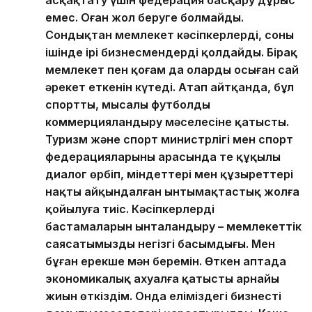
асқақтату үшін федерация басқару дұрыс
емес. Оған жол беруге болмайды.
Сондықтан мемлекет кәсіпкерлерді, соның
ішінде ірі бизнесмендерді қолдайды. Бірақ
мемлекет пен қоғам да олардың осыған сай
әрекет еткенін күтеді. Атап айтқанда, бұл
спортты, мысалы футболды
коммерцияландыру мәселесіне қатысты.
Туризм және спорт министрлігі мен спорт
федерацияларының арасында тең құқылы
диалог өрбіп, міндеттері мен құзыреттері
нақты айқындалған ынтымақтастық жолға
қойылуға тиіс. Кәсіпкерлердің
бастамаларын ынталандыру – мемлекеттік
саясатымыздың негізгі басымдығы. Мен
бұған ерекше мән беремін. Өткен аптада
экономикалық ахуалға қатысты арнайы
жиын өткіздім. Онда еліміздегі бизнесті