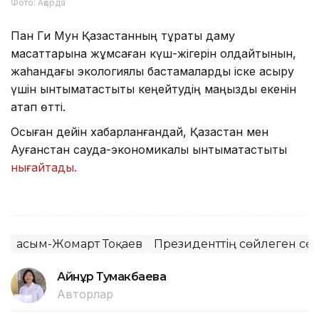
Фото: Ақорда
Пан Ги Мун Қазақстанның тұрақты даму
мақсаттарына жұмсаған күш-жігерін қолдайтынын,
жаһандағы экологиялық бастамаларды іске асыру
үшін ынтымақтастықты кеңейтудің маңызды екенін
атап өтті.
Осыған дейін хабарланғандай, Қазақстан мен
Ауғанстан сауда-экономикалық ынтымақтастықты
нығайтады.
Қасым-Жомарт Тоқаев
Президенттің сөйлеген сөз
Айнұр Тумакбаева
Авторлар