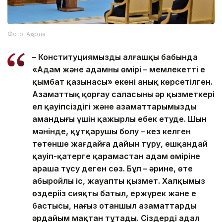
Фото: Ақорда
– Конституциямыздың алғашқы бабында
«Адам және адамның өмірі – мемлекеттің ең
қымбат қазынасы» екені анық көрсетілген.
Азаматтық қорғау саласының әр қызметкері
ел қауіпсіздігі және азаматтарымыздың
амандығы үшін қажырлы еңбек етуде. Шын
мәнінде, құтқарушы болу – кез келген
төтенше жағдайға дайын тұру, ешқандай
қауіп-қатерге қарамастан адам өміріне
араша түсу деген сөз. Бұл – әрине, өте
абыройлы іс, жауапты қызмет. Халқымыз
өздеріңіз сияқты батыл, ержүрек және ең
бастысы, нағыз отаншыл азаматтарды
әрдайым мақтан тұтады. Сіздердің адал