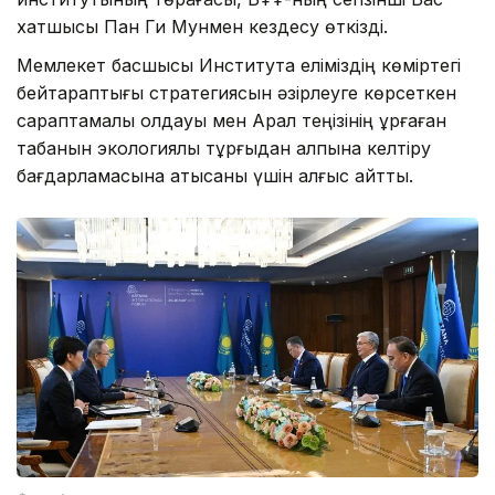
хатшысы Пан Ги Мунмен кездесу өткізді.
Мемлекет басшысы Институтқа еліміздің көміртегі
бейтараптығы стратегиясын әзірлеуге көрсеткен
сараптамалық қолдауы мен Арал теңізінің құрғаған
табанын экологиялық тұрғыдан қалпына келтіру
бағдарламасына қатысқаны үшін алғыс айтты.