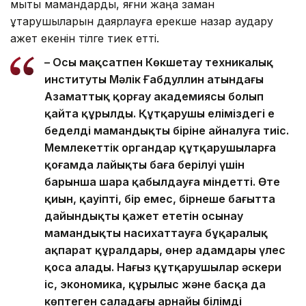
мықты мамандарды, яғни жаңа заман
құтқарушыларын даярлауға ерекше назар аудару
қажет екенін тілге тиек етті.
– Осы мақсатпен Көкшетау техникалық
институты Мәлік Ғабдуллин атындағы
Азаматтық қорғау академиясы болып
қайта құрылды. Құтқарушы еліміздегі ең
беделді мамандықтың біріне айналуға тиіс.
Мемлекеттік органдар құтқарушыларға
қоғамда лайықты баға берілуі үшін
барынша шара қабылдауға міндетті. Өте
қиын, қауіпті, бір емес, бірнеше бағытта
дайындықты қажет ететін осынау
мамандықты насихаттауға бұқаралық
ақпарат құралдары, өнер адамдары үлес
қоса алады. Нағыз құтқарушылар әскери
іс, экономика, құрылыс және басқа да
көптеген саладағы арнайы білімді