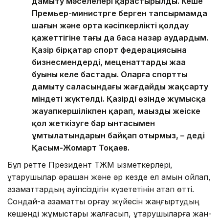
дамыту мәселелері қарастырылды. Кеше
Премьер-министрге берген тапсырмамда
шағын және орта кәсіпкерлікті қолдау
қажеттігіне тағы да баса назар аудардым.
Қазір бірқатар спорт федерациясына
бизнесмендердің, меценаттардың жаңа
буыны келе бастады. Оларға спортты
дамыту саласындағы жағдайды жақсарту
міндеті жүктелді. Қазірдің өзінде жұмысқа
жауапкершілікпен қарап, маңызды жеңіске
қол жеткізуге бар ынтасымен
ұмтылатындарын байқап отырмыз, – деді
Қасым-Жомарт Тоқаев.
Бұл ретте Президент ТЖМ қызметкерлері,
құтқарушылар әрқашан және әр кезде ел қамын ойлап,
азаматтардың қауіпсіздігін күзететінін атап өтті.
Сондай-ақ азаматтық қорғау жүйесін жаңғыртудың
кешенді жұмыстары жалғасып, құтқарушыларға жан-