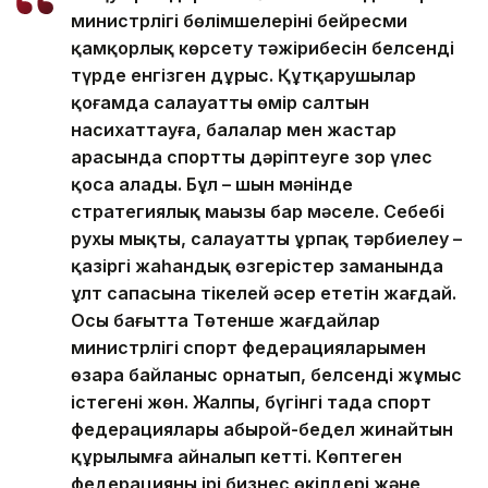
министрлігі бөлімшелерінің бейресми
қамқорлық көрсету тәжірибесін белсенді
түрде енгізген дұрыс. Құтқарушылар
қоғамда салауатты өмір салтын
насихаттауға, балалар мен жастар
арасында спортты дәріптеуге зор үлес
қоса алады. Бұл – шын мәнінде
стратегиялық маңызы бар мәселе. Себебі
рухы мықты, салауатты ұрпақ тәрбиелеу –
қазіргі жаһандық өзгерістер заманында
ұлт сапасына тікелей әсер ететін жағдай.
Осы бағытта Төтенше жағдайлар
министрлігі спорт федерацияларымен
өзара байланыс орнатып, белсенді жұмыс
істегені жөн. Жалпы, бүгінгі таңда спорт
федерациялары абырой-бедел жинайтын
құрылымға айналып кетті. Көптеген
федерацияны ірі бизнес өкілдері және