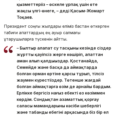
қызметтеріңіз – өскелең ұрпақ үшін өте
жақсы үлгі-өнеге, – деді Қасым-Жомарт
Тоқаев.
Президент соңғы жылдары еліміз бастан өткерген
табиғи апаттардың ең ауыр салмағы
құтқарушыларға түскенін айтты.
– Былтыр алапат су тасқыны кезінде сіздер
жұртты қауіпсіз жерге көшіріп, апаттан
аман алып қалдыңыздар. Қостанайда,
Семейде және басқа да аймақтарда
болған орман өртіне қарсы тұрып, тілсіз
жаумен күрестіңіздер. Төтенше жағдай
болған аймақтарға өзім де арнайы бардым.
Ерлікке бергісіз нағыз еңбекті өз көзіммен
көрдім. Сондықтан азаматтық қорғау
саласы мамандарының кәсіби шеберлігі
және табанды еңбегінің арқасында біз бір ел