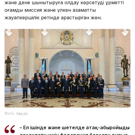
және дене шынықтыруға қолдау көрсетуді құрметті
қоғамдық миссия және үлкен азаматтық
жауапкершілік ретінде қарастырған жөн.
Фото: Ақорда
– Ел ішінде және шетелде атақ-абыройыңды