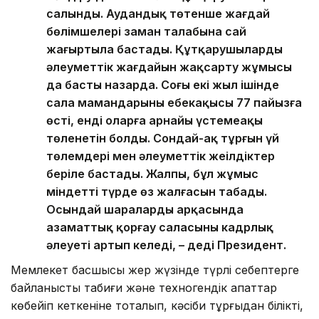
салынды. Аудандық төтенше жағдай
бөлімшелері заман талабына сай
жаңғыртыла бастады. Құтқарушылардың
әлеуметтік жағдайын жақсарту жұмысы
да басты назарда. Соңғы екі жыл ішінде
сала мамандарының еңбекақысы 77 пайызға
өсті, енді оларға арнайы үстемеақы
төленетін болды. Сондай-ақ тұрғын үй
төлемдері мен әлеуметтік жеңілдіктер
беріле бастады. Жалпы, бұл жұмыс
міндетті түрде өз жалғасын табады.
Осындай шаралардың арқасында
азаматтық қорғау саласының кадрлық
әлеуеті артып келеді, – деді Президент.
Мемлекет басшысы жер жүзінде түрлі себептерге
байланысты табиғи және техногендік апаттар
көбейіп кеткеніне тоқталып, кәсіби тұрғыдан білікті,