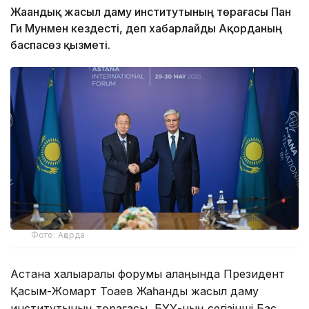
Жаһандық жасыл даму институтының төрағасы Пан
Ги Мунмен кездесті, деп хабарлайды Ақорданың
баспасөз қызметі.
Фото: Ақорда
Астана халықаралық форумы алаңында Президент
Қасым-Жомарт Тоқаев Жаһандық жасыл даму
институтының төрағасы, БҰҰ-ның сегізінші Бас