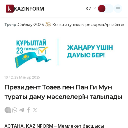
KAZINFORM
KZ
Сайлау-2026
Конституциялық реформа
Арнайы жо
Тренд:
16:42, 29 Мамыр 2025
Президент Тоқаев пен Пан Ги Мун
тұрақты даму мәселелерін талқылады
АСТАНА. KAZINFORM – Мемлекет басшысы