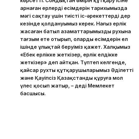
көрсетті. Сондықтан өмірін құтқару ісіне
арнаған ерлердің есімдерін тарихымызда
мәңгі сақтау үшін тиісті іс-әрекеттерді дер
кезінде қолдануымыз керек. Нағыз ерлік
жасаған батыл азаматтарымыздың рухына
тағзым ете отырып, олардың есімдерін ел
ішінде ұлықтай беруіміз қажет. Халқымыз
«Еңбек ерлікке жеткізер, ерлік елдікке
жеткізер» деп айтқан. Түптеп келгенде,
қайсар рухты құтқарушыларымыз Әділетті
және Қауіпсіз Қазақстанды құруға мол
үлес қосып жатыр, – деді Мемлекет
басшысы.
Салтанатты жиын соңында Президент қызметтік
борышын атқару барысында көрсеткен ерлігі мен
жанқиярлығы үшін бір топ азаматқа мемлекеттік
наградалар тапсырды.
Айта кетейік, Президент бір топ құтқарушыны