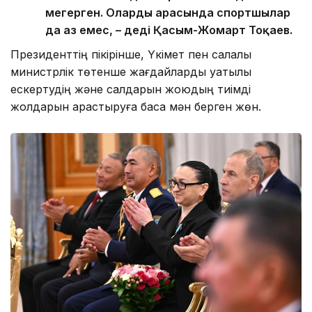
меңгерген. Олардың арасында спортшылар
да аз емес, – деді Қасым-Жомарт Тоқаев.
Президенттің пікірінше, Үкімет пен салалық
министрлік төтенше жағдайларды уақтылы
ескертудің және салдарын жоюдың тиімді
жолдарын қарастыруға баса мән берген жөн.