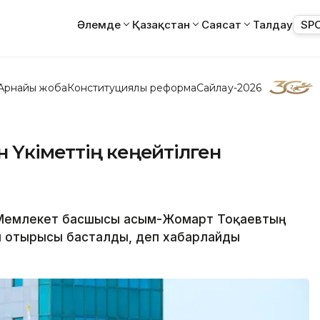
Әлемде
Қазақстан
Саясат
Талдау
SP
Арнайы жоба
Конституциялық реформа
Сайлау-2026
 Үкіметтің кеңейтілген
 Мемлекет басшысы Қасым-Жомарт Тоқаевтың
н отырысы басталды, деп хабарлайды