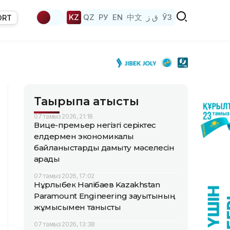
KZ
QZ
РУ
EN
中文
ق ز
ЎЗ
ORT
Тақырыпқа қатысты
07 тамыз 2026, 21:18
Вице-премьер негізгі серіктес
елдермен экономикалық
байланыстарды дамыту мәселесін
қарады
07 тамыз 2026, 17:02
Нұрлыбек Нәлібаев Kazakhstan
Paramount Engineering зауытының
жұмысымен танысты
07 тамыз 2026, 13:38