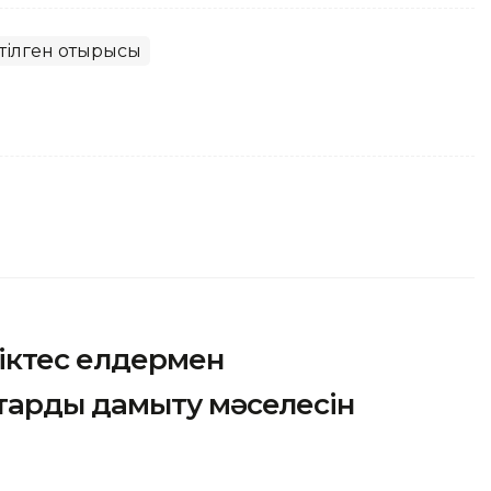
йтілген отырысы
ріктес елдермен
тарды дамыту мәселесін