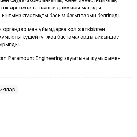
птік әрі технологиялық дамуының маңызды
р ынтымақтастықтың басым бағыттарын белгіледі.
 органдар мен ұйымдарға қол жеткізілген
 жұмысты күшейту, жаңа бастамаларды айқындау
сырылды.
tan Paramount Engineering зауытының жұмысымен
иялар