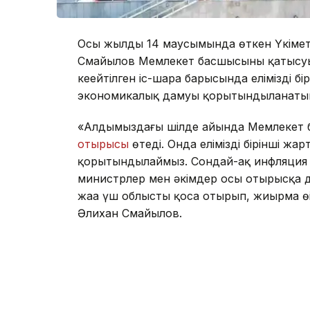
Осы жылдың 14 маусымында өткен Үкім
Смайылов Мемлекет басшысының қатысуы
кеңейтілген іс-шара барысында еліміздің 
экономикалық дамуы қорытындыланатын
«Алдымыздағы шілде айында Мемлекет 
отырысы
өтеді. Онда еліміздің бірінші
қорытындылаймыз. Сондай-ақ инфляция м
министрлер мен әкімдер осы отырысқа д
жаңа үш облысты қоса отырып, жиырма ө
Әлихан Смайылов.