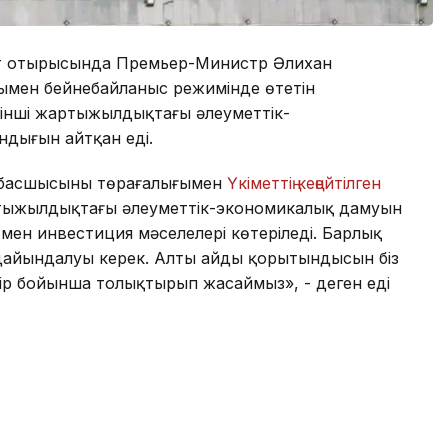
ет отырысында Премьер-Министр Әлихан
мен бейнебайланыс режимінде өтетін
бірінші жартыжылдықтағы әлеуметтік-
дығын айтқан еді.
басшысының төрағалығымен
Үкіметтің кеңейтілген
 жартыжылдықтағы әлеуметтік-экономикалық дамуын
ен инвестиция мәселелері көтеріледі. Барлық
айындалуы керек. Алты айдың қорытындысын біз
ңір бойынша толықтырып жасаймыз», - деген еді