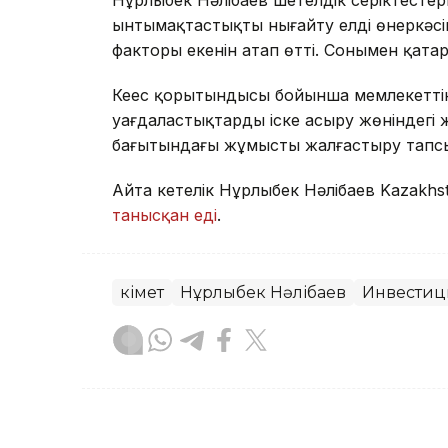
ынтымақтастықты нығайту елдің өнеркәсі
факторы екенін атап өтті. Сонымен қата
Кеңес қорытындысы бойынша мемлекеттік
уағдаластықтарды іске асыру жөніндегі
бағытындағы жұмысты жалғастыру тап
Айта кетелік Нұрлыбек Нәлібаев Kazakhs
танысқан еді
.
Үкімет
Нұрлыбек Нәлібаев
Инвестиц
Назым Бөлесова