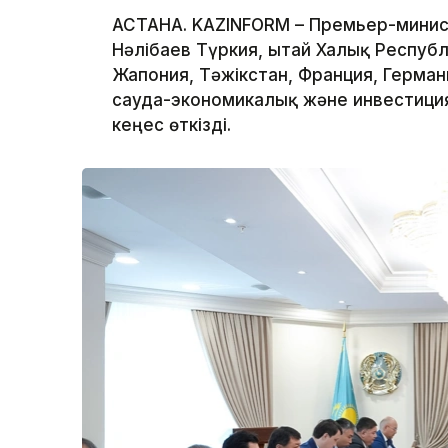
АСТАНА. KAZINFORM – Премьер-минис
Нәлібаев Түркия, Қытай Халық Респуб
Жапония, Тәжікстан, Франция, Герма
сауда-экономикалық және инвестиц
кеңес өткізді.