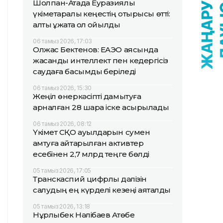
Шолпан-Атада Еуразиялық
үкіметаралық кеңестің отырысы өтті:
алты құжатқа қол қойылды
06 тамыз 2026, 17:03
Олжас Бектенов: ЕАЭО аясында
жасанды интеллект пен кедергісіз
саудаға басымдық беріледі
06 тамыз 2026, 15:30
Жеңіл өнеркәсіпті дамытуға
арналған 28 шара іске асырылады
06 тамыз 2026, 08:12
Үкімет СҚО ауылдарын сумен
қамтуға қайтарылған активтер
есебінен 2,7 млрд теңге бөлді
05 тамыз 2026, 17:05
Транскаспий цифрлық дәлізін
салудың ең күрделі кезеңі аяқталды
05 тамыз 2026, 13:18
Нұрлыбек Нәлібаев Ақтөбе