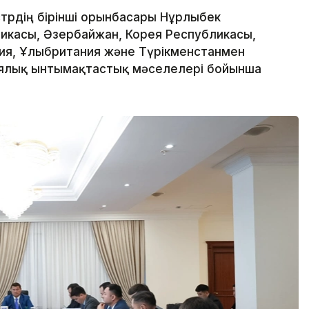
трдің бірінші орынбасары Нұрлыбек
ликасы, Әзербайжан, Корея Республикасы,
ния, Ұлыбритания және Түрікменстанмен
иялық ынтымақтастық мәселелері бойынша