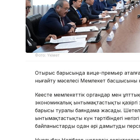
Фото: Үкімет
Отырыс барысында вице-премьер аталға
нығайту мәселесі Мемлекет басшысының н
Кеңесте мемлекеттік органдар мен ұлтт
экономикалық ынтымақтастықтың қазіргі 
барысы туралы баяндама жасады. Шетел
ынтымақтастықтың күн тәртібіндегі негі
байланыстарды одан әрі дамытудың пер
Нұрлыбек Нәлібаев шетелдік серіктест