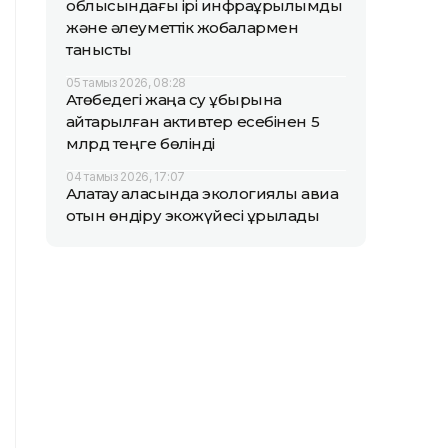
облысындағы ірі инфрақұрылымдық
және әлеуметтік жобалармен
танысты
05 тамыз 2026, 08:28
Ақтөбедегі жаңа су құбырына
қайтарылған активтер есебінен 5
млрд теңге бөлінді
04 тамыз 2026, 17:07
Алатау қаласында экологиялық авиа
отын өндіру экожүйесі құрылады