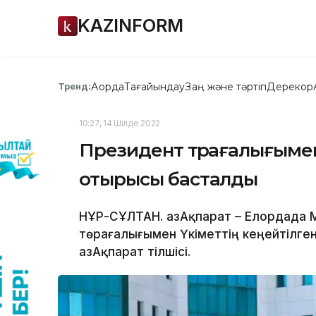
KAZINFORM
Ақорда
Тағайындау
Заң және тәртіп
Дерекқор
Тренд:
10:27, 14 Шілде 2022
Президент төрағалығымен
отырысы басталды
НҰР-СҰЛТАН. ҚазАқпарат – Елордада
төрағалығымен Үкіметтің кеңейтілге
ҚазАқпарат тілшісі.