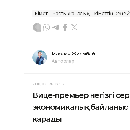
Үкімет
Басты жаңалық
Үкіметтің кеңе
Марлан Жиембай
Авторлар
21:18, 07 Тамыз 2026
Вице-премьер негізгі се
экономикалық байланыс
қарады