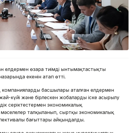
н елдермен өзара тиімді ынтымақтастықты
азарында екенін атап өтті.
ық компаниялардың басшылары аталған елдермен
жай-күйі және бірлескен жобалардың іске асырылу
дік серіктестермен экономикалық
згі мәселелер талқыланып, сыртқы экономикалық
спективалы бағыттары айқындалды.
ермен сауда-экономикалық және инвестициялық