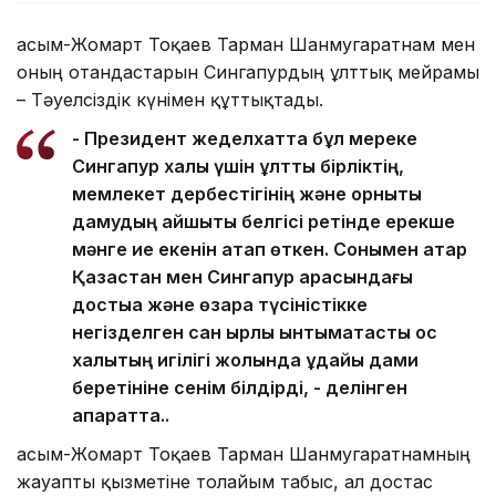
Қасым-Жомарт Тоқаев Тарман Шанмугаратнам мен
оның отандастарын Сингапурдың ұлттық мейрамы
– Тәуелсіздік күнімен құттықтады.
- Президент жеделхатта бұл мереке
Сингапур халқы үшін ұлттық бірліктің,
мемлекет дербестігінің және орнықты
дамудың айшықты белгісі ретінде ерекше
мәнге ие екенін атап өткен. Сонымен қатар
Қазақстан мен Сингапур арасындағы
достыққа және өзара түсіністікке
негізделген сан қырлы ынтымақтастық қос
халықтың игілігі жолында ұдайы дами
беретініне сенім білдірді, - делінген
ақпаратта..
Қасым-Жомарт Тоқаев Тарман Шанмугаратнамның
жауапты қызметіне толайым табыс, ал достас