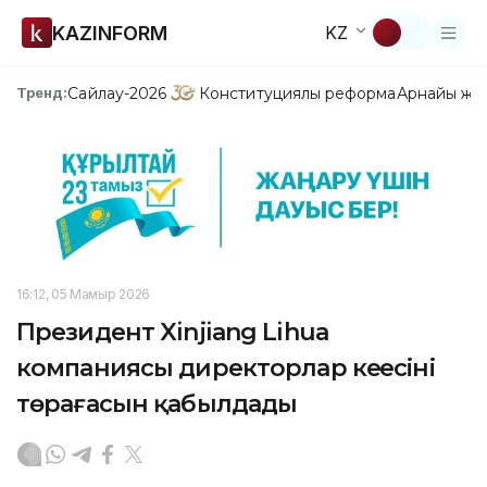
KAZINFORM
KZ
Сайлау-2026
Конституциялық реформа
Арнайы жо
Тренд:
16:12, 05 Мамыр 2026
Президент Xinjiang Lihua
компаниясы директорлар кеңесінің
төрағасын қабылдады