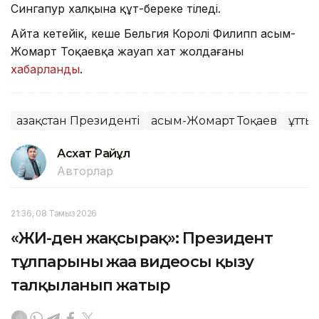
Сингапур халқына құт-береке тіледі.
Айта кетейік, кеше Бельгия Королі Филипп Қасым-
Жомарт Тоқаевқа жауап хат жолдағаны
хабарланды
.
Қазақстан Президенті
Қасым-Жомарт Тоқаев
Құтты
Асхат Райқұл
Авторлар
21:36, 08 Тамыз 2026
«ЖИ-ден жақсырақ»: Президент
тұлпарының жаңа видеосы қызу
талқыланып жатыр