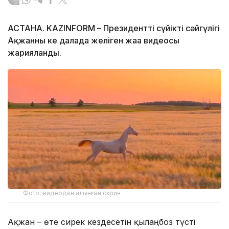
АСТАНА. KAZINFORM – Президенттің сүйікті сәйгүлігі
Ақжанның кең далада желіген жаңа видеосы
жарияланды.
Фото: видеодан алынған скрин
Ақжан – өте сирек кездесетін қылаңбоз түсті