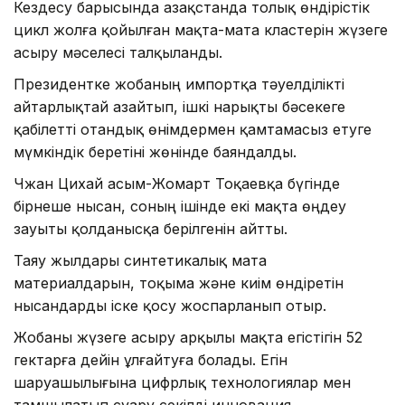
Кездесу барысында Қазақстанда толық өндірістік
цикл жолға қойылған мақта-мата кластерін жүзеге
асыру мәселесі талқыланды.
Президентке жобаның импортқа тәуелділікті
айтарлықтай азайтып, ішкі нарықты бәсекеге
қабілетті отандық өнімдермен қамтамасыз етуге
мүмкіндік беретіні жөнінде баяндалды.
Чжан Цихай Қасым-Жомарт Тоқаевқа бүгінде
бірнеше нысан, соның ішінде екі мақта өңдеу
зауыты қолданысқа берілгенін айтты.
Таяу жылдары синтетикалық мата
материалдарын, тоқыма және киім өндіретін
нысандарды іске қосу жоспарланып отыр.
Жобаны жүзеге асыру арқылы мақта егістігін 52
гектарға дейін ұлғайтуға болады. Егін
шаруашылығына цифрлық технологиялар мен
тамшылатып суару секілді инновация