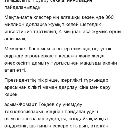
пайдаланылады.
Мақта-мата кластерінің алғашқы кезеңінде 360
миллион долларға жуық тікелей шетелдік
инвестиция тартылып, 4 мыңнан аса жұмыс орны
ашылмақ.
Мемлекет басшысы кластер еліміздің оңтүстік
өңірінде агроөнеркәсіп кешенін және жеңіл
өнеркәсіпті дамыту тұрғысынан маңызды екенін
атап өтті.
Президенттің пікірінше, жергілікті тұрғындар
арасынан білікті маман даярлау ісіне мән беру
керек.
Қасым-Жомарт Тоқаев су үнемдеу
технологияларын кеңінен пайдаланудың
өзектілігіне назар аударды, сондай-ақ мақта
өндірісінің шығынын ескере отырып, аталған