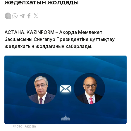
жеделхатын жолдады
АСТАНА. KAZINFORM – Ақорда Мемлекет
басшысының Сингапур Президентіне құттықтау
жеделхатын жолдағанын хабарлады.
Фото: Ақорда