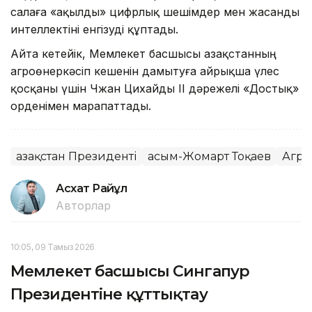
салаға «ақылды» цифрлық шешімдер мен жасанды
интеллектіні енгізуді құптады.
Айта кетейік, Мемлекет басшысы Қазақстанның
агроөнеркәсіп кешенін дамытуға айрықша үлес
қосқаны үшін Чжан Цихайды II дәрежелі «Достық»
орденімен марапаттады.
Қазақстан Президенті
Қасым-Жомарт Тоқаев
Агро
Асхат Райқұл
Авторлар
10:05, 09 Тамыз 2026
Мемлекет басшысы Сингапур
Президентіне құттықтау