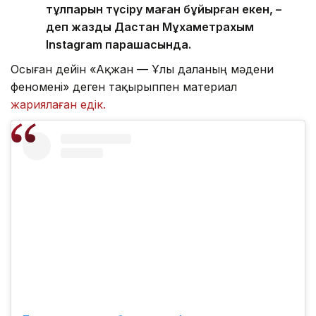
тұлпарын түсіру маған бұйырған екен, –
деп жазды Дастан Мұхаметрахым
Instagram парақшасында.
Осыған дейін «Ақжан — Ұлы даланың мәдени
феномені» деген тақырыппен материал
жариялаған едік.