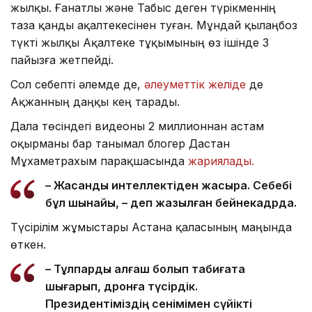
жылқы. Ғанатлы және Табыс деген түрікменнің
таза қанды ақалтекесінен туған. Мұндай қылаңбоз
түкті жылқы Ақалтеке тұқымының өз ішінде 3
пайызға жетпейді.
Сол себепті әлемде де,
әлеуметтік желіде
де
Ақжанның даңқы кең тарады.
Дала төсіндегі видеоны 2 миллионнан астам
оқырманы бар танымал блогер Дастан
Мұхаметрахым парақшасында
жариялады.
– Жасанды интеллектіден жақсырақ. Себебі
бұл шынайы, – деп жазылған бейнекадрда.
Түсірілім жұмыстары Астана қаласының маңында
өткен.
– Тұлпарды алғаш болып табиғатқа
шығарып, дронға түсірдік.
Президентіміздің сенімімен сүйікті