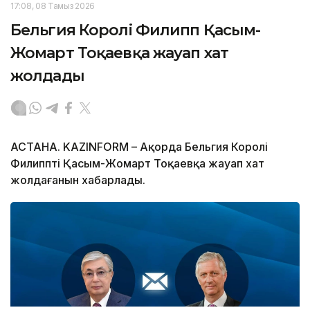
17:08, 08 Тамыз 2026
Бельгия Королі Филипп Қасым-
Жомарт Тоқаевқа жауап хат
жолдады
АСТАНА. KAZINFORM – Ақорда Бельгия Королі
Филипптің Қасым-Жомарт Тоқаевқа жауап хат
жолдағанын хабарлады.