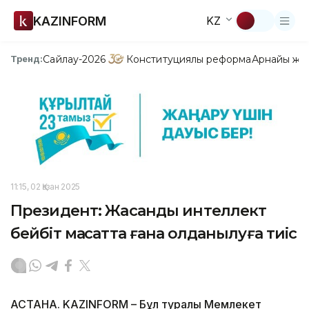
KAZINFORM
KZ
Сайлау-2026
Конституциялық реформа
Арнайы жо
Тренд:
11:15, 02 Қазан 2025
Президент: Жасанды интеллект
бейбіт мақсатта ғана қолданылуға тиіс
АСТАНА. KAZINFORM – Бұл туралы Мемлекет