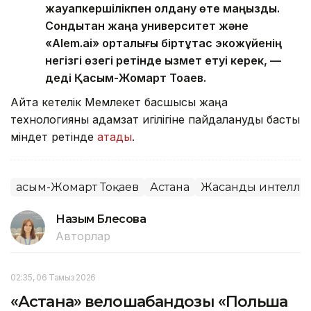
жауапкершілікпен қолдану өте маңызды.
Сондықтан жаңа университет және
«Alem.ai» орталығы біртұтас экожүйенің
негізгі өзегі ретінде қызмет етуі керек, —
деді Қасым-Жомарт Тоқаев.
Айта кетелік Мемлекет басшысы жаңа
технологияны адамзат игілігіне пайдалануды басты
міндет ретінде
атады
.
Қасым-Жомарт Тоқаев
Астана
Жасанды интелле
Назым Бөлесова
Авторлар
02:35, 06 Тамыз 2026
«Астана» велошабандозы «Польша