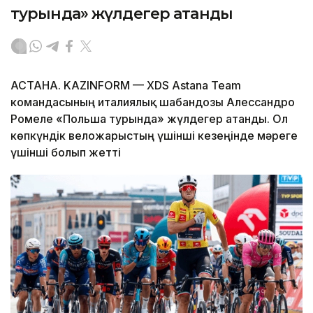
турында» жүлдегер атанды
АСТАНА. KAZINFORM — XDS Astana Team
командасының италиялық шабандозы Алессандро
Ромеле «Польша турында» жүлдегер атанды. Ол
көпкүндік веложарыстың үшінші кезеңінде мәреге
үшінші болып жетті