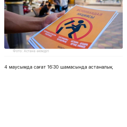
Фото: Астана әкімдігі
4 маусымда сағат 16:30 шамасында астаналық
тұрғын мас күйінде полиция бөлімінде есіктің
әйнегін қасақана сындырып, 90 мың теңге
сомасына шығын келтірген. Ол 10 тәулікке қамаққа
алынды.
Басқа жағдайда 38 жастағы қала тұрғыны Шейх
Кунта Қажы атындағы мешіттің маңдайшаларын
жұлып лақтырып тастаған. Нәтижесінде ол 15
тәулікке қамаққа алынды.