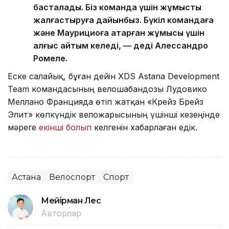
басталады. Біз команда үшін жұмысты
жалғастыруға дайынбыз. Бүкіл командаға
және Маурициоға атқарған жұмысы үшін
алғыс айтқым келеді, — деді Алессандро
Ромеле.
Еске салайық, бұған дейін XDS Astana Development
Team командасының велошабандозы Лудовико
Меллано Францияда өтіп жатқан «Крейз Брейз
Элит» көпкүндік веложарысының үшінші кезеңінде
мәреге
екінші болып
келгенін хабарлаған едік.
Астана
Велоспорт
Спорт
Мейірман Лес
Авторлар