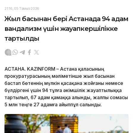
21:16, 05 Тамыз 2026
Жыл басынан бері Астанада 94 адам
вандализм үшін жауапкершілікке
тартылды
АСТАНА. KAZINFORM – Астана қаласының
прокуратурасының мәліметінше жыл басынан
бастап бөтеннің мүлкін қасақана жойғаны немесе
бүлдіргені үшін 94 тұлға әкімшілік жауаптылыққа
тартылып, 67 адам қамаққа алынды, жалпы сомасы
5 млн теңге 27 адамға айыппұл салынды.