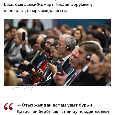
басшысы Қасым-Жомарт Тоқаев форумның
пленарлық отырысында айтты.
Фото: Ақорда
— Отыз жылдан астам уақыт бұрын
Қазақстан бейбітшілік пен қауіпсіздік жолын